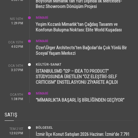
Boytorun Mimarlık’tan Yurt Dışında İlk Mercedes-
Benz Showroom Dönüşüm Projesi
MİMARİ
NIS 16TH
1:29 PM
Yeşim Kozanlı Mimarlık’tan Çağdaş Tasarım ve
Konforun Buluşma Noktası: Elite World Kuşadası
MİMARİ
OCA 15TH
4:02 PM
Özer\Ürger Architects’ten Bağcılar’da Çok Yönlü Bir
Sosyal Yaşam Merkezi
KÜLTÜR-SANAT
OCA 14TH
3:37 PM
İSTANBULSMD “I2P – IDEA TO PRODUCT”
STÜDYOSUNDA ÜRETİLEN “ÖZ ELEŞTİRİ-SELF
CRITICISM” ENSTELASYONU ZİYARETE AÇILDI
MİMARİ
OCA 9TH
1:38 PM
“MİMARLIKTA BAŞARI, İŞ BİRLİĞİNDEN GEÇİYOR”
SATIŞ
BÖLGESEL
TEM 21ST
12:02 PM
İzmir İlçe Konut Satışları 2026 Haziran: İzmir’de 7.791