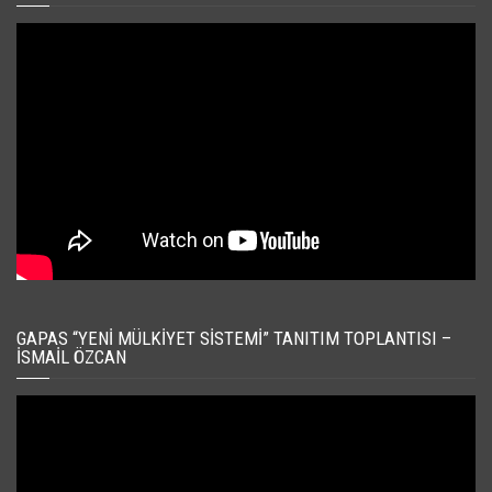
GAPAS “YENI MÜLKIYET SISTEMI” TANITIM TOPLANTISI –
İSMAIL ÖZCAN