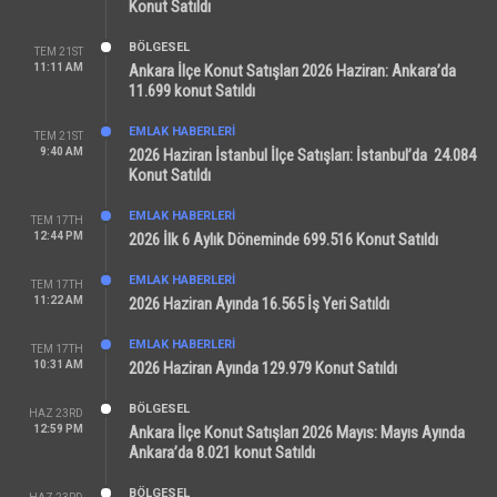
Konut Satıldı
BÖLGESEL
TEM 21ST
11:11 AM
Ankara İlçe Konut Satışları 2026 Haziran: Ankara’da
11.699 konut Satıldı
EMLAK HABERLERI
TEM 21ST
9:40 AM
2026 Haziran İstanbul İlçe Satışları: İstanbul’da 24.084
Konut Satıldı
EMLAK HABERLERI
TEM 17TH
12:44 PM
2026 İlk 6 Aylık Döneminde 699.516 Konut Satıldı
EMLAK HABERLERI
TEM 17TH
11:22 AM
2026 Haziran Ayında 16.565 İş Yeri Satıldı
EMLAK HABERLERI
TEM 17TH
10:31 AM
2026 Haziran Ayında 129.979 Konut Satıldı
BÖLGESEL
HAZ 23RD
12:59 PM
Ankara İlçe Konut Satışları 2026 Mayıs: Mayıs Ayında
Ankara’da 8.021 konut Satıldı
BÖLGESEL