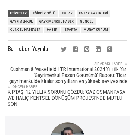
ETIKETLER
EĞIRDIR GÖLÜ
EMLAK
EMLAK HABERLERI
GAYRIMENKUL
GAYRIMENKUL HABER
GÜNCEL
GÜNCEL HABERLER
HABER
ISPARTA
MURAT KURUM
Bu Haberi Yayınla
SIRADAKI HABER
Cushman & Wakefield I TR International 2024 Yılı İlk Yarı
‘Gayrimenkul Pazarı Görünümü’ Raporu: Ticari
gayrimenkulde kiralar son yılların en yüksek seviyesinde
ÖNCEKI HABER
KİPTAŞ, 12 YILLIK SORUNU ÇÖZDÜ: ‘GAZİOSMANPAŞA
WE HALİÇ KENTSEL DÖNÜŞÜM PROJESİ’NDE MUTLU
SON