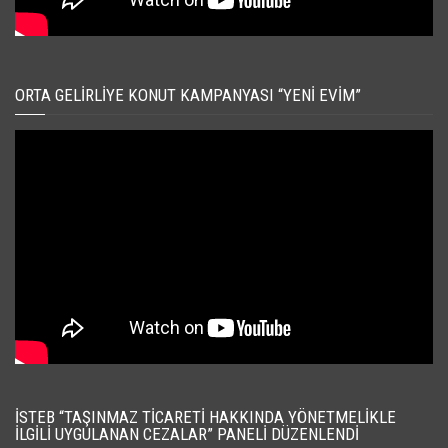
ORTA GELIRLIYE KONUT KAMPANYASI “YENI EVIM”
İSTEB “TAŞINMAZ TICARETI HAKKINDA YÖNETMELIKLE
İLGILI UYGULANAN CEZALAR” PANELI DÜZENLENDI