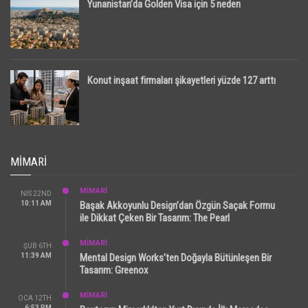
Yunanistan’da Golden Visa için 5 neden
Konut inşaat firmaları şikayetleri yüzde 127 arttı
MIMARI
MİMARİ
NIS 22ND
10:11 AM
Başak Akkoyunlu Design’dan Özgün Saçak Formu
ile Dikkat Çeken Bir Tasarım: The Pearl
MİMARİ
ŞUB 6TH
11:39 AM
Mental Design Works’ten Doğayla Bütünleşen Bir
Tasarım: Greenox
MİMARİ
OCA 12TH
6:53 PM