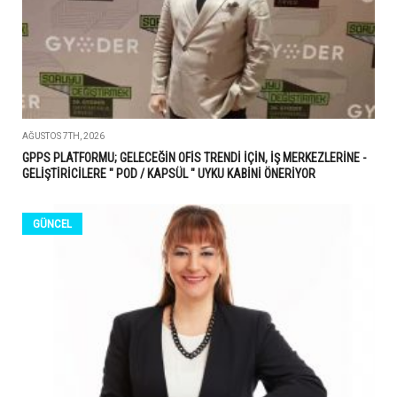
AĞUSTOS 7TH, 2026
GPPS PLATFORMU; GELECEĞİN OFİS TRENDİ İÇİN, İŞ MERKEZLERİNE -
GELİŞTİRİCİLERE " POD / KAPSÜL " UYKU KABİNİ ÖNERİYOR
GÜNCEL