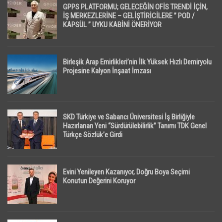
GPPS PLATFORMU; GELECEĞİN OFİS TRENDİ İÇİN,
İŞ MERKEZLERİNE – GELİŞTİRİCİLERE ” POD /
KAPSÜL ” UYKU KABİNİ ÖNERİYOR
Birleşik Arap Emirlikleri’nin İlk Yüksek Hızlı Demiryolu
Projesine Kalyon İnşaat İmzası
SKD Türkiye ve Sabancı Üniversitesi İş Birliğiyle
Hazırlanan Yeni “Sürdürülebilirlik” Tanımı TDK Genel
Türkçe Sözlük’e Girdi
Evini Yenileyen Kazanıyor, Doğru Boya Seçimi
Konutun Değerini Koruyor