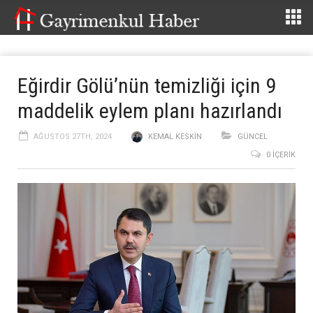
Eğirdir Gölü’nün temizliği için 9
maddelik eylem planı hazırlandı
AĞUSTOS 27TH, 2024
KEMAL KESKIN
GÜNCEL
0 İÇERIK