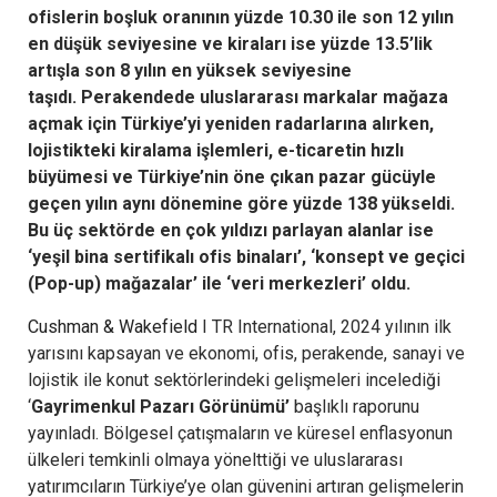
ofislerin boşluk oranının yüzde 10.30 ile son 12 yılın
en düşük seviyesine ve kiraları ise yüzde 13.5’lik
artışla son 8 yılın en yüksek seviyesine
taşıdı. Perakendede uluslararası markalar mağaza
açmak için Türkiye’yi yeniden radarlarına alırken,
lojistikteki kiralama işlemleri, e-ticaretin hızlı
büyümesi ve Türkiye’nin öne çıkan pazar gücüyle
geçen yılın aynı dönemine göre yüzde 138 yükseldi
.
Bu üç sektörde en çok yıldızı parlayan alanlar ise
‘yeşil bina sertifikalı ofis binaları’, ‘konsept ve geçici
(Pop-up) mağazalar’ ile ‘veri merkezleri’ oldu.
Cushman & Wakefield
I TR International, 2024 yılının ilk
yarısını kapsayan ve ekonomi, ofis, perakende, sanayi ve
lojistik ile konut sektörlerindeki gelişmeleri incelediği
‘
Gayrimenkul Pazarı Görünümü’
başlıklı raporunu
yayınladı. Bölgesel çatışmaların ve küresel enflasyonun
ülkeleri temkinli olmaya yönelttiği ve uluslararası
yatırımcıların Türkiye’ye olan güvenini artıran gelişmelerin