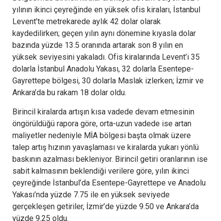
yılının ikinci çeyreğinde en yüksek ofis kiraları, İstanbul
Levent’te metrekarede aylık 42 dolar olarak
kaydedilirken; geçen yılın aynı dönemine kıyasla dolar
bazında yüzde 13.5 oranında artarak son 8 yılın en
yüksek seviyesini yakaladı. Ofis kiralarında Levent’i 35
dolarla İstanbul Anadolu Yakası, 32 dolarla Esentepe-
Gayrettepe bölgesi, 30 dolarla Maslak izlerken; İzmir ve
Ankara’da bu rakam 18 dolar oldu.
Birincil kiralarda artışın kısa vadede devam etmesinin
öngörüldüğü rapora göre, orta-uzun vadede ise artan
maliyetler nedeniyle MİA bölgesi başta olmak üzere
talep artış hızının yavaşlaması ve kiralarda yukarı yönlü
baskının azalması bekleniyor. Birincil getiri oranlarının ise
sabit kalmasının beklendiği verilere göre, yılın ikinci
çeyreğinde İstanbul’da Esentepe-Gayrettepe ve Anadolu
Yakası’nda yüzde 7.75 ile en yüksek seviyede
gerçekleşen getiriler, İzmir’de yüzde 9.50 ve Ankara’da
yüzde 9.25 oldu.