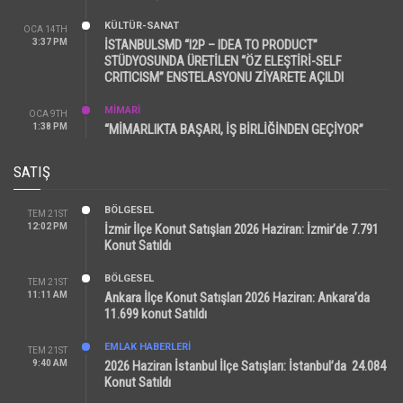
KÜLTÜR-SANAT
OCA 14TH
3:37 PM
İSTANBULSMD “I2P – IDEA TO PRODUCT”
STÜDYOSUNDA ÜRETİLEN “ÖZ ELEŞTİRİ-SELF
CRITICISM” ENSTELASYONU ZİYARETE AÇILDI
MİMARİ
OCA 9TH
1:38 PM
“MİMARLIKTA BAŞARI, İŞ BİRLİĞİNDEN GEÇİYOR”
SATIŞ
BÖLGESEL
TEM 21ST
12:02 PM
İzmir İlçe Konut Satışları 2026 Haziran: İzmir’de 7.791
Konut Satıldı
BÖLGESEL
TEM 21ST
11:11 AM
Ankara İlçe Konut Satışları 2026 Haziran: Ankara’da
11.699 konut Satıldı
EMLAK HABERLERI
TEM 21ST
9:40 AM
2026 Haziran İstanbul İlçe Satışları: İstanbul’da 24.084
Konut Satıldı