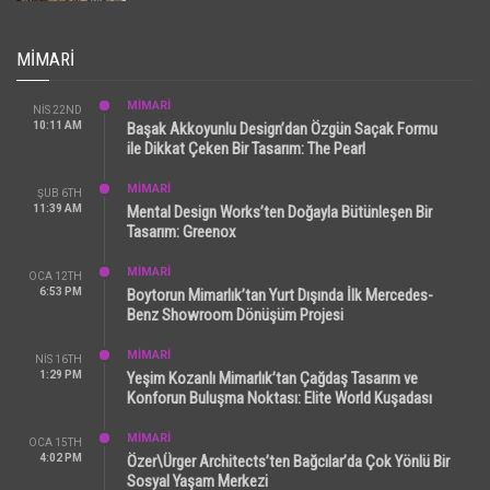
MIMARI
MİMARİ
NIS 22ND
10:11 AM
Başak Akkoyunlu Design’dan Özgün Saçak Formu
ile Dikkat Çeken Bir Tasarım: The Pearl
MİMARİ
ŞUB 6TH
11:39 AM
Mental Design Works’ten Doğayla Bütünleşen Bir
Tasarım: Greenox
MİMARİ
OCA 12TH
6:53 PM
Boytorun Mimarlık’tan Yurt Dışında İlk Mercedes-
Benz Showroom Dönüşüm Projesi
MİMARİ
NIS 16TH
1:29 PM
Yeşim Kozanlı Mimarlık’tan Çağdaş Tasarım ve
Konforun Buluşma Noktası: Elite World Kuşadası
MİMARİ
OCA 15TH
4:02 PM
Özer\Ürger Architects’ten Bağcılar’da Çok Yönlü Bir
Sosyal Yaşam Merkezi