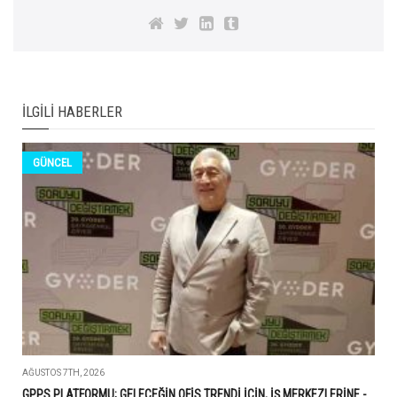
İLGILI HABERLER
GÜNCEL
AĞUSTOS 7TH, 2026
GPPS PLATFORMU; GELECEĞİN OFİS TRENDİ İÇİN, İŞ MERKEZLERİNE -