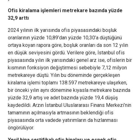
Ofis kiralama işlemleri metrekare bazında yüzde
32,9 arttı
2024 yılının ilk yarısında ofis piyasasındaki boşluk
oranlarının yüzde 10,89’dan yüzde 10,30’a düştüğünü
ortaya koyan rapora göre, boşluk oranları da son 12 yılın
en düşük seviyesini gördü. Verilere göre, İstanbul ofis
piyasasında yılın ilk yarısındaki genel arz ise, ofislerin bir
kısmının fonksiyon değiştirmesi sebebiyle 7,12 milyon
metrekareye düştü. Yılın bu döneminde gerçekleşen
kiralama işlemi toplamı 138.597 metrekareye ulaşırken,
bir önceki yılın aynı dönemine kıyasla metrekare bazında
yüzde 32,9 artış ve adet bazında yüzde 19,4 düşüş
kaydedildi. Arzın İstanbul Uluslararası Finans Merkezi’nin
tamamının açılmasıyla artmasının beklendiği ofis
piyasasında orta vadede yatırımların da hızlanması
öngörülüyor.
Yeşil bina sertifikalı ofis binaları ve esnek ofis