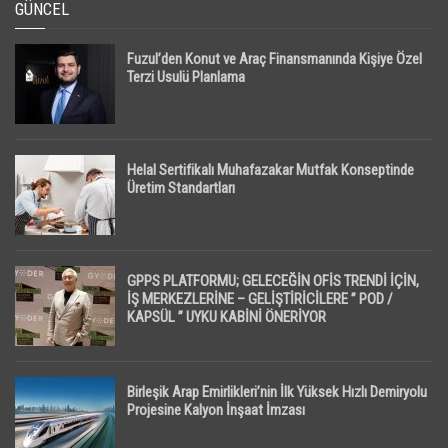
GÜNCEL
Fuzul’den Konut ve Araç Finansmanında Kişiye Özel
Terzi Usulü Planlama
Helal Sertifikalı Muhafazakar Mutfak Konseptinde
Üretim Standartları
GPPS PLATFORMU; GELECEĞİN OFİS TRENDİ İÇİN,
İŞ MERKEZLERİNE – GELİŞTİRİCİLERE ” POD /
KAPSÜL ” UYKU KABİNİ ÖNERİYOR
Birleşik Arap Emirlikleri’nin İlk Yüksek Hızlı Demiryolu
Projesine Kalyon İnşaat İmzası