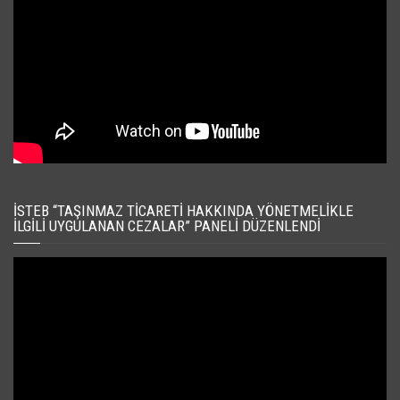
İSTEB “TAŞINMAZ TICARETI HAKKINDA YÖNETMELIKLE
İLGILI UYGULANAN CEZALAR” PANELI DÜZENLENDI