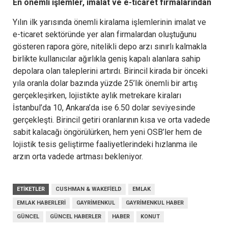
En önemli işlemler, imalat ve e-ticaret firmalarından
Yılın ilk yarısında önemli kiralama işlemlerinin imalat ve
e-ticaret sektöründe yer alan firmalardan oluştuğunu
gösteren rapora göre, nitelikli depo arzı sınırlı kalmakla
birlikte kullanıcılar ağırlıkla geniş kapalı alanlara sahip
depolara olan taleplerini artırdı. Birincil kirada bir önceki
yıla oranla dolar bazında yüzde 25’lik önemli bir artış
gerçekleşirken, lojistikte aylık metrekare kiraları
İstanbul’da 10, Ankara’da ise 6.50 dolar seviyesinde
gerçekleşti. Birincil getiri oranlarının kısa ve orta vadede
sabit kalacağı öngörülürken, hem yeni OSB’ler hem de
lojistik tesis geliştirme faaliyetlerindeki hızlanma ile
arzın orta vadede artması bekleniyor.
ETIKETLER
CUSHMAN & WAKEFIELD
EMLAK
EMLAK HABERLERI
GAYRIMENKUL
GAYRIMENKUL HABER
GÜNCEL
GÜNCEL HABERLER
HABER
KONUT