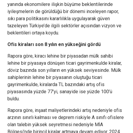
yanında ekonomilere ilişkin büyüme beklentilerinde
iyileşmelerin de görüldüğü bir dönemi inceleyen rapor,
sıkı para politikasını kararlılıkla uygulayarak güven
tazeleyen Türkiye’de ilgili sektörler açısından vizyon ve
beklentileri ortaya koydu.
Ofis kiraları son 8 yılın en yükseğini gördü
Rapora göre, kiracı lehine bir piyasadan mülk sahibi
lehine bir piyasaya dönüşen ticari gayrimenkulde kiralar,
döviz bazında son yılların en yüksek seviyesinde. Mülk
sahiplerinin lehine bir piyasanın oluştuğu ticari
gayrimenkulde, kiralarda TL bazındaki artış ofis
piyasasında yüzde 77’yi, sanayide ise yüzde 100’ü
buldu.
Rapora göre, inşaat maliyetlerindeki artış nedeniyle ofis
arzının sınırlı kalması ve deprem riskiyle A sınıfı ofislere
olan talebin yüksek seyretmesi nedeniyle MİA
Bölgesi’nde birincil kiralar artmaya devam ediyor. 2024