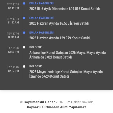
EMLAK HABERLERI
TEM 17TH
12:44 PM
2026 İlk 6 Aylık Döneminde 699.516 Konut Satıldı
EMLAK HABERLERI
TEM 17TH
11:22 AM
2026 Haziran Ayında 16.565 İş Yeri Satıldı
EMLAK HABERLERI
TEM 17TH
10:31 AM
2026 Haziran Ayında 129.979 Konut Satıldı
BÖLGESEL
HAZ 23RD
12:59 PM
Ankara İlçe Konut Satışları 2026 Mayıs: Mayıs Ayında
Ankara’da 8.021 konut Satıldı
BÖLGESEL
HAZ 23RD
12:17 PM
2026 Mayıs İzmir İlçe Konut Satışları: Mayıs Ayında
İzmir’de 5.624 Konut Satıldı
©
Gayrimenkul Haber
2016. Tüm Hakları Saklıdır.
Kaynak Belirtmeden Alıntı Yapılamaz