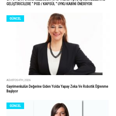
GELİŞTİRİCİLERE " POD / KAPSÜL " UYKU KABİNİ ÖNERİYOR
GÜNCEL
AĞUSTOS 4TH, 2026
Gayrimenkulün Değerine Giden Yolda Yapay Zeka Ve Robotik Öğrenme
Başlıyor
GÜNCEL