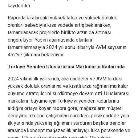
kaydedildi.
Raporda kiralardaki yüksek talep ve yüksek doluluk
oranları sebebiyle kısa vadede artış beklenirken,
tamamlanacak projelerle birlikte arzın da artması
öngörülüyor. Yapım aşamasında olanların
tamamlanmasıyla 2024 yıl sonu itibarıyla AVM sayısının
452’ye çıkması bekleniyor.
Türkiye Yeniden Uluslararası Markaların Radarında
2024 yılının ilk yarısında, ana caddeler ve AVM’lerdeki
yüksek doluluk oranlarına ve kısıtlı arza rağmen markalar
büyüme stratejilerini sürdürmeye devam etti. Uluslararası
markaların büyüme için Türkiye’yi yeniden radarlarına
aldığını ortaya koyan rapora göre, mağazaların müşteri
deneyimi üzerine çalışmaları sürerken, perakendede yılın
ilk yarısında yükseliş eğilimini sürdüren başlıca trendler
arasında konsept mağazacılık anlayışı, lüks perakende ve
geçici (Pop-up) mağazacılık öne çıktı. Metrekare