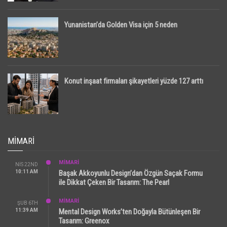
Yunanistan’da Golden Visa için 5 neden
Konut inşaat firmaları şikayetleri yüzde 127 arttı
MIMARI
MİMARİ
NIS 22ND
10:11 AM
Başak Akkoyunlu Design’dan Özgün Saçak Formu
ile Dikkat Çeken Bir Tasarım: The Pearl
MİMARİ
ŞUB 6TH
11:39 AM
Mental Design Works’ten Doğayla Bütünleşen Bir
Tasarım: Greenox