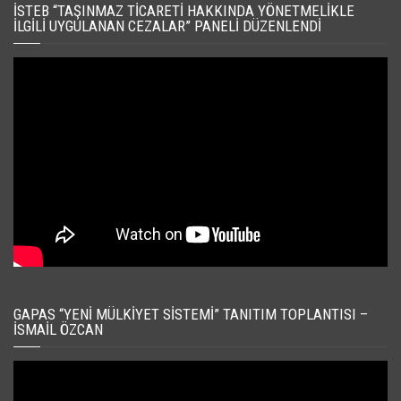
İSTEB “TAŞINMAZ TICARETI HAKKINDA YÖNETMELIKLE
İLGILI UYGULANAN CEZALAR” PANELI DÜZENLENDI
GAPAS “YENI MÜLKIYET SISTEMI” TANITIM TOPLANTISI –
İSMAIL ÖZCAN