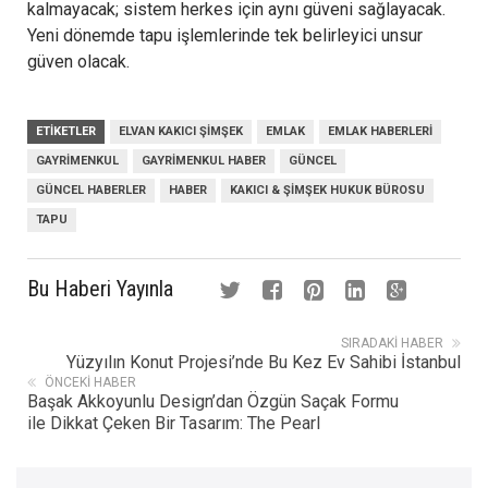
kalmayacak; sistem herkes için aynı güveni sağlayacak.
Yeni dönemde tapu işlemlerinde tek belirleyici unsur
güven olacak.
ETIKETLER
ELVAN KAKICI ŞIMŞEK
EMLAK
EMLAK HABERLERI
GAYRIMENKUL
GAYRIMENKUL HABER
GÜNCEL
GÜNCEL HABERLER
HABER
KAKICI & ŞIMŞEK HUKUK BÜROSU
TAPU
Bu Haberi Yayınla
SIRADAKI HABER
Yüzyılın Konut Projesi’nde Bu Kez Ev Sahibi İstanbul
ÖNCEKI HABER
Başak Akkoyunlu Design’dan Özgün Saçak Formu
ile Dikkat Çeken Bir Tasarım: The Pearl