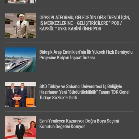
GPPS PLATFORMU; GELECEĞİN OFİS TRENDİ İÇİN,
İŞ MERKEZLERİNE – GELİŞTİRİCİLERE ” POD /
KAPSÜL ” UYKU KABİNİ ÖNERİYOR
Birleşik Arap Emirlikleri’nin İlk Yüksek Hızlı Demiryolu
Projesine Kalyon İnşaat İmzası
SKD Türkiye ve Sabancı Üniversitesi İş Birliğiyle
Hazırlanan Yeni “Sürdürülebilirlik” Tanımı TDK Genel
Türkçe Sözlük’e Girdi
Evini Yenileyen Kazanıyor, Doğru Boya Seçimi
Konutun Değerini Koruyor