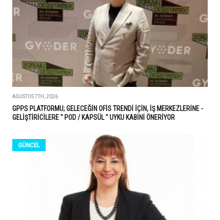
AĞUSTOS 7TH, 2026
GPPS PLATFORMU; GELECEĞİN OFİS TRENDİ İÇİN, İŞ MERKEZLERİNE -
GELİŞTİRİCİLERE " POD / KAPSÜL " UYKU KABİNİ ÖNERİYOR
GÜNCEL