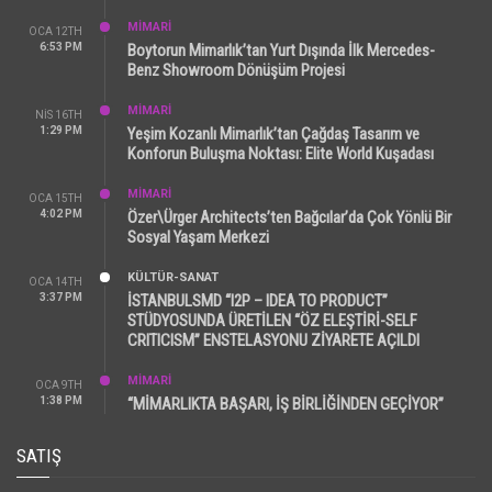
MİMARİ
OCA 12TH
6:53 PM
Boytorun Mimarlık’tan Yurt Dışında İlk Mercedes-
Benz Showroom Dönüşüm Projesi
MİMARİ
NIS 16TH
1:29 PM
Yeşim Kozanlı Mimarlık’tan Çağdaş Tasarım ve
Konforun Buluşma Noktası: Elite World Kuşadası
MİMARİ
OCA 15TH
4:02 PM
Özer\Ürger Architects’ten Bağcılar’da Çok Yönlü Bir
Sosyal Yaşam Merkezi
KÜLTÜR-SANAT
OCA 14TH
3:37 PM
İSTANBULSMD “I2P – IDEA TO PRODUCT”
STÜDYOSUNDA ÜRETİLEN “ÖZ ELEŞTİRİ-SELF
CRITICISM” ENSTELASYONU ZİYARETE AÇILDI
MİMARİ
OCA 9TH
1:38 PM
“MİMARLIKTA BAŞARI, İŞ BİRLİĞİNDEN GEÇİYOR”
SATIŞ