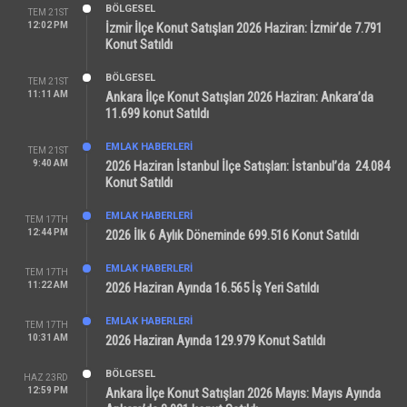
BÖLGESEL
TEM 21ST
12:02 PM
İzmir İlçe Konut Satışları 2026 Haziran: İzmir’de 7.791
Konut Satıldı
BÖLGESEL
TEM 21ST
11:11 AM
Ankara İlçe Konut Satışları 2026 Haziran: Ankara’da
11.699 konut Satıldı
EMLAK HABERLERI
TEM 21ST
9:40 AM
2026 Haziran İstanbul İlçe Satışları: İstanbul’da 24.084
Konut Satıldı
EMLAK HABERLERI
TEM 17TH
12:44 PM
2026 İlk 6 Aylık Döneminde 699.516 Konut Satıldı
EMLAK HABERLERI
TEM 17TH
11:22 AM
2026 Haziran Ayında 16.565 İş Yeri Satıldı
EMLAK HABERLERI
TEM 17TH
10:31 AM
2026 Haziran Ayında 129.979 Konut Satıldı
BÖLGESEL
HAZ 23RD
12:59 PM
Ankara İlçe Konut Satışları 2026 Mayıs: Mayıs Ayında