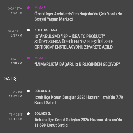
MİMARİ
OCA 15TH
4:02 PM
Özer\Ürger Architects’ten Bağcılar’da Çok Yönlü Bir
Sosyal Yaşam Merkezi
KÜLTÜR-SANAT
OCA 14TH
3:37 PM
İSTANBULSMD “I2P – IDEA TO PRODUCT”
STÜDYOSUNDA ÜRETİLEN “ÖZ ELEŞTİRİ-SELF
CRITICISM” ENSTELASYONU ZİYARETE AÇILDI
MİMARİ
OCA 9TH
1:38 PM
“MİMARLIKTA BAŞARI, İŞ BİRLİĞİNDEN GEÇİYOR”
SATIŞ
BÖLGESEL
TEM 21ST
12:02 PM
İzmir İlçe Konut Satışları 2026 Haziran: İzmir’de 7.791
Konut Satıldı
BÖLGESEL
TEM 21ST
11:11 AM
Ankara İlçe Konut Satışları 2026 Haziran: Ankara’da
11.699 konut Satıldı