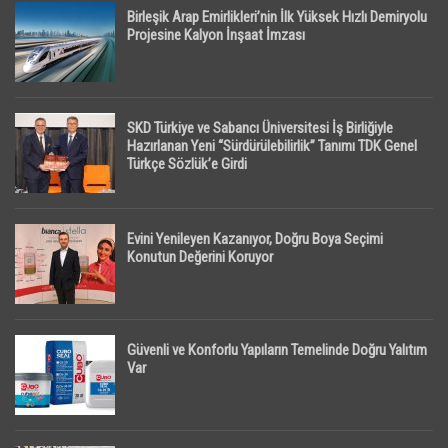
Birleşik Arap Emirlikleri’nin İlk Yüksek Hızlı Demiryolu
Projesine Kalyon İnşaat İmzası
SKD Türkiye ve Sabancı Üniversitesi İş Birliğiyle
Hazırlanan Yeni “Sürdürülebilirlik” Tanımı TDK Genel
Türkçe Sözlük’e Girdi
Evini Yenileyen Kazanıyor, Doğru Boya Seçimi
Konutun Değerini Koruyor
Güvenli ve Konforlu Yapıların Temelinde Doğru Yalıtım
Var