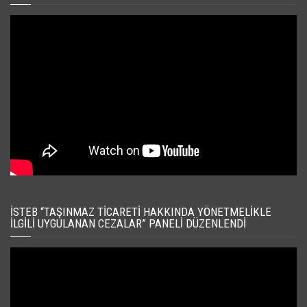
İSTEB “TAŞINMAZ TICARETI HAKKINDA YÖNETMELIKLE
İLGILI UYGULANAN CEZALAR” PANELI DÜZENLENDI