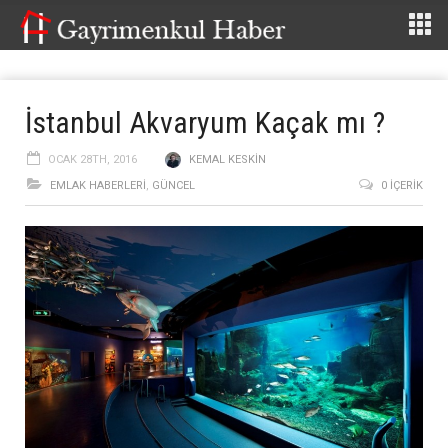
İstanbul Akvaryum Kaçak mı ?
OCAK 28TH, 2016
KEMAL KESKIN
EMLAK HABERLERI
,
GÜNCEL
0 İÇERIK