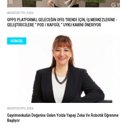
AĞUSTOS 7TH, 2026
GPPS PLATFORMU; GELECEĞİN OFİS TRENDİ İÇİN, İŞ MERKEZLERİNE -
GELİŞTİRİCİLERE " POD / KAPSÜL " UYKU KABİNİ ÖNERİYOR
GÜNCEL
AĞUSTOS 4TH, 2026
Gayrimenkulün Değerine Giden Yolda Yapay Zeka Ve Robotik Öğrenme
Başlıyor