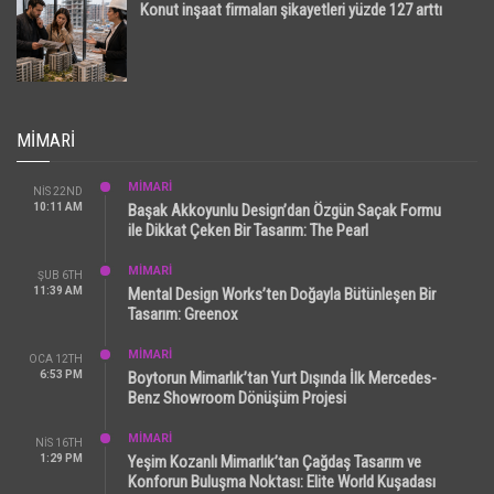
Konut inşaat firmaları şikayetleri yüzde 127 arttı
MIMARI
MİMARİ
NIS 22ND
10:11 AM
Başak Akkoyunlu Design’dan Özgün Saçak Formu
ile Dikkat Çeken Bir Tasarım: The Pearl
MİMARİ
ŞUB 6TH
11:39 AM
Mental Design Works’ten Doğayla Bütünleşen Bir
Tasarım: Greenox
MİMARİ
OCA 12TH
6:53 PM
Boytorun Mimarlık’tan Yurt Dışında İlk Mercedes-
Benz Showroom Dönüşüm Projesi
MİMARİ
NIS 16TH
1:29 PM
Yeşim Kozanlı Mimarlık’tan Çağdaş Tasarım ve
Konforun Buluşma Noktası: Elite World Kuşadası