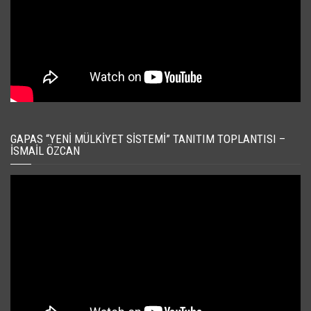
GAPAS “YENI MÜLKIYET SISTEMI” TANITIM TOPLANTISI –
İSMAIL ÖZCAN