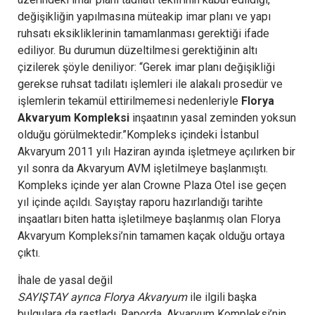
değişikliğin yapılmasına müteakip imar planı ve yapı
ruhsatı eksikliklerinin tamamlanması gerektiği ifade
ediliyor. Bu durumun düzeltilmesi gerektiğinin altı
çizilerek şöyle deniliyor: “Gerek imar planı değişikliği
gerekse ruhsat tadilatı işlemleri ile alakalı prosedür ve
işlemlerin tekamül ettirilmemesi nedenleriyle
Florya
Akvaryum Kompleksi
inşaatının yasal zeminden yoksun
olduğu görülmektedir.”Kompleks içindeki İstanbul
Akvaryum 2011 yılı Haziran ayında işletmeye açılırken bir
yıl sonra da Akvaryum AVM işletilmeye başlanmıştı.
Kompleks içinde yer alan Crowne Plaza Otel ise geçen
yıl içinde açıldı. Sayıştay raporu hazırlandığı tarihte
inşaatları biten hatta işletilmeye başlanmış olan Florya
Akvaryum Kompleksi’nin tamamen kaçak olduğu ortaya
çıktı.
İhale de yasal değil
SAYIŞTAY ayrıca Florya Akvaryum
ile ilgili başka
bulgulara da rastladı. Raporda, Akvaryum Kompleksi’nin