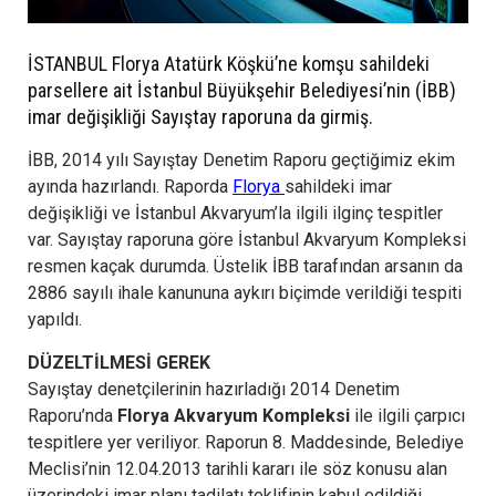
İSTANBUL Florya Atatürk Köşkü’ne komşu sahildeki
parsellere ait İstanbul Büyükşehir Belediyesi’nin (İBB)
imar değişikliği Sayıştay raporuna da girmiş.
İBB, 2014 yılı Sayıştay Denetim Raporu geçtiğimiz ekim
ayında hazırlandı. Raporda
Florya
sahildeki imar
değişikliği ve İstanbul Akvaryum’la ilgili ilginç tespitler
var. Sayıştay raporuna göre İstanbul Akvaryum Kompleksi
resmen kaçak durumda. Üstelik İBB tarafından arsanın da
2886 sayılı ihale kanununa aykırı biçimde verildiği tespiti
yapıldı.
DÜZELTİLMESİ GEREK
Sayıştay denetçilerinin hazırladığı 2014 Denetim
Raporu’nda
Florya Akvaryum Kompleksi
ile ilgili çarpıcı
tespitlere yer veriliyor. Raporun 8. Maddesinde, Belediye
Meclisi’nin 12.04.2013 tarihli kararı ile söz konusu alan
üzerindeki imar planı tadilatı teklifinin kabul edildiği,