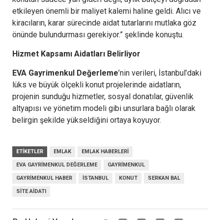
etkileyen önemli bir maliyet kalemi haline geldi. Alıcı ve
kiracıların, karar sürecinde aidat tutarlarını mutlaka göz
önünde bulundurması gerekiyor.” şeklinde konuştu.
Hizmet Kapsamı Aidatları Belirliyor
EVA Gayrimenkul Değerleme
’nin verileri, İstanbul’daki
lüks ve büyük ölçekli konut projelerinde aidatların,
projenin sunduğu hizmetler, sosyal donatılar, güvenlik
altyapısı ve yönetim modeli gibi unsurlara bağlı olarak
belirgin şekilde yükseldiğini ortaya koyuyor.
ETIKETLER
EMLAK
EMLAK HABERLERI
EVA GAYRIMENKUL DEĞERLEME
GAYRIMENKUL
GAYRIMENKUL HABER
İSTANBUL
KONUT
SERKAN BAL
SITE AIDATI