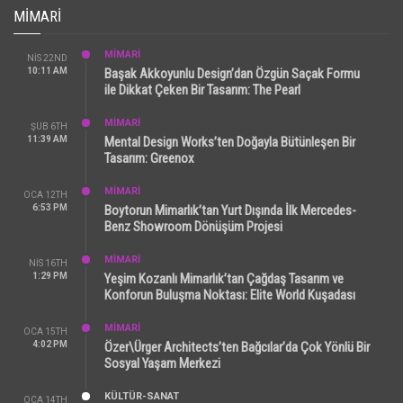
MIMARI
MİMARİ
NIS 22ND
10:11 AM
Başak Akkoyunlu Design’dan Özgün Saçak Formu
ile Dikkat Çeken Bir Tasarım: The Pearl
MİMARİ
ŞUB 6TH
11:39 AM
Mental Design Works’ten Doğayla Bütünleşen Bir
Tasarım: Greenox
MİMARİ
OCA 12TH
6:53 PM
Boytorun Mimarlık’tan Yurt Dışında İlk Mercedes-
Benz Showroom Dönüşüm Projesi
MİMARİ
NIS 16TH
1:29 PM
Yeşim Kozanlı Mimarlık’tan Çağdaş Tasarım ve
Konforun Buluşma Noktası: Elite World Kuşadası
MİMARİ
OCA 15TH
4:02 PM
Özer\Ürger Architects’ten Bağcılar’da Çok Yönlü Bir
Sosyal Yaşam Merkezi
KÜLTÜR-SANAT
OCA 14TH