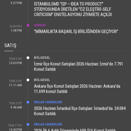
3:37 PM
İSTANBULSMD “I2P – IDEA TO PRODUCT”
STÜDYOSUNDA ÜRETİLEN “ÖZ ELEŞTİRİ-SELF
CRITICISM” ENSTELASYONU ZİYARETE AÇILDI
MİMARİ
OCA 9TH
1:38 PM
“MİMARLIKTA BAŞARI, İŞ BİRLİĞİNDEN GEÇİYOR”
SATIŞ
BÖLGESEL
TEM 21ST
12:02 PM
İzmir İlçe Konut Satışları 2026 Haziran: İzmir’de 7.791
Konut Satıldı
BÖLGESEL
TEM 21ST
11:11 AM
Ankara İlçe Konut Satışları 2026 Haziran: Ankara’da
11.699 konut Satıldı
EMLAK HABERLERI
TEM 21ST
9:40 AM
2026 Haziran İstanbul İlçe Satışları: İstanbul’da 24.084
Konut Satıldı
EMLAK HABERLERI
TEM 17TH
12:44 PM
2026 İlk 6 Aylık Döneminde 699.516 Konut Satıldı