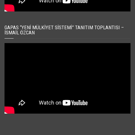
GAPAS “YENI MÜLKIYET SISTEMI” TANITIM TOPLANTISI –
İSMAIL ÖZCAN