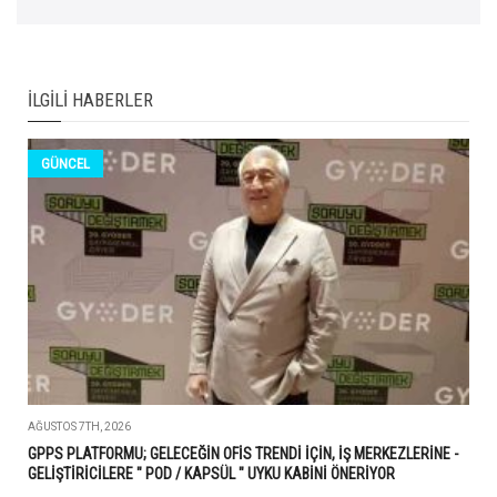
İLGILI HABERLER
GÜNCEL
AĞUSTOS 7TH, 2026
GPPS PLATFORMU; GELECEĞİN OFİS TRENDİ İÇİN, İŞ MERKEZLERİNE -
GELİŞTİRİCİLERE " POD / KAPSÜL " UYKU KABİNİ ÖNERİYOR