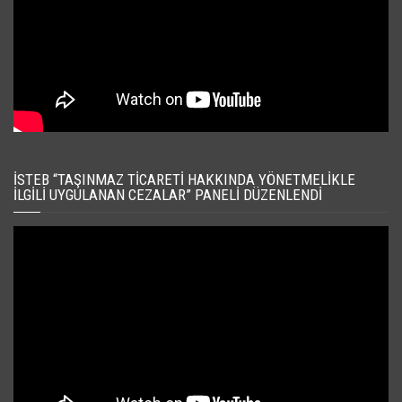
İSTEB “TAŞINMAZ TICARETI HAKKINDA YÖNETMELIKLE
İLGILI UYGULANAN CEZALAR” PANELI DÜZENLENDI