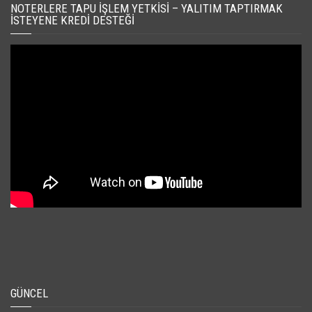
NOTERLERE TAPU İŞLEM YETKISI – YALITIM TAPTIRMAK
İSTEYENE KREDI DESTEĞI
GÜNCEL