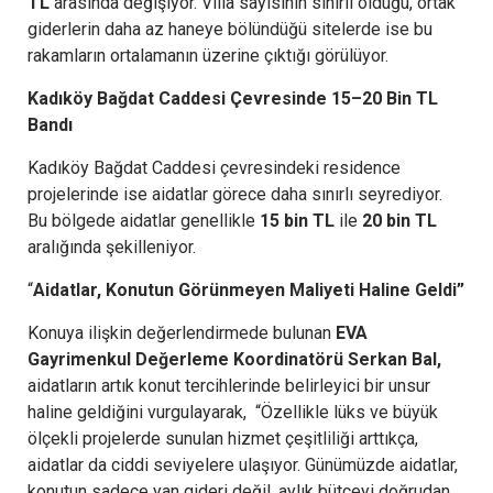
TL
arasında değişiyor. Villa sayısının sınırlı olduğu, ortak
giderlerin daha az haneye bölündüğü sitelerde ise bu
rakamların ortalamanın üzerine çıktığı görülüyor.
Kadıköy Bağdat Caddesi Çevresinde 15–20 Bin TL
Bandı
Kadıköy Bağdat Caddesi çevresindeki residence
projelerinde ise aidatlar görece daha sınırlı seyrediyor.
Bu bölgede aidatlar genellikle
15 bin TL
ile
20 bin TL
aralığında şekilleniyor.
“
Aidatlar, Konutun Görünmeyen Maliyeti Haline Geldi”
Konuya ilişkin değerlendirmede bulunan
EVA
Gayrimenkul Değerleme Koordinatörü Serkan Bal,
aidatların artık konut tercihlerinde belirleyici bir unsur
haline geldiğini vurgulayarak, “Özellikle lüks ve büyük
ölçekli projelerde sunulan hizmet çeşitliliği arttıkça,
aidatlar da ciddi seviyelere ulaşıyor. Günümüzde aidatlar,
konutun sadece yan gideri değil, aylık bütçeyi doğrudan