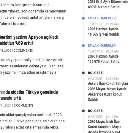
2026 İlk 6 Aylık Döneminde
t Yönetim Danışmanlık Kurucusu
699.516 Konut Satıldı
ttin Yılmaz, son dönemde kamuoyunun
nde olan yüksek aidat artışlarına karşı
EMLAK HABERLERI
Tahmini İşletme...
TEM 17TH
11:22 AM
2026 Haziran Ayında
16.565 İş Yeri Satıldı
önetimi yazılımı Apsiyon açıkladı:
idatları %89 arttı!
EMLAK HABERLERI
H, 2024 |
0 COMMENTS
TEM 17TH
10:31 AM
2026 Haziran Ayında
 artan yaşam maliyetleri, bu kez de site
129.979 Konut Satıldı
tman sakinlerinin cebini yaktı. Yerli site
i yazılımı, imza attığı araştırmayla
BÖLGESEL
.
HAZ 23RD
12:59 PM
Ankara İlçe Konut Satışları
2026 Mayıs: Mayıs Ayında
ılında aidatlar Türkiye genelinde
Ankara’da 8.021 konut
anında arttı
Satıldı
H, 2024 |
0 COMMENTS
BÖLGESEL
’nin aidat şampiyonları açıklandı. 2023
HAZ 23RD
12:17 PM
 aidatlar Türkiye genelinde %97 oranında
2026 Mayıs İzmir İlçe
Konut Satışları: Mayıs
023 yılının aidat ortalamasında rekor...
Ayında İzmir’de 5.624