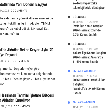
sektörü yapay zekâ
idatlarında Yeni Dönem Başlıyor
teknolojileriyle dönüşüyor
H, 2026 |
0 COMMENTS
BÖLGESEL
ite aidatlarına yönelik düzenlemeleri de
TEM 21ST
12:02 PM
kanun teklifinin ilgili maddeleri TBMM
İzmir İlçe Konut Satışları
urulu'nda kabul edildi. 634 sayılı Kat
2026 Haziran: İzmir’de
ti Kanunu'nda...
7.791 Konut Satıldı
BÖLGESEL
ul’da Aidatlar Rekor Kırıyor: Aylık 70
TEM 21ST
11:11 AM
Ankara İlçe Konut Satışları
’ye Dayandı
2026 Haziran: Ankara’da
0TH, 2026 |
0 COMMENTS
11.699 konut Satıldı
yrimenkul Değerleme’ye göre,
EMLAK HABERLERI
l’un merkezi ve lüks konut bölgelerinde
TEM 21ST
9:40 AM
r 15 bin TL’den başlayıp 70 bin TL’ye kadar
2026 Haziran İstanbul İlçe
or....
Satışları:
İstanbul’da 24.084 Konut
Satıldı
Hazırlanan Tahmini İşletme Bütçesi,
 Aidatları Engelliyor
EMLAK HABERLERI
6TH, 2025 |
0 COMMENTS
TEM 17TH
12:44 PM