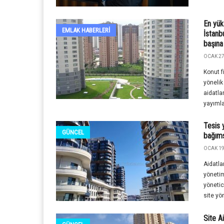
En yüks
EMLAK HABERLERI
İstanb
başına
OCAK 27
Konut f
yönelik
aidatlar
yayımla
Tesis y
GÜNCEL
bağıms
OCAK 19
Aidatla
yönetim
yönetic
site yö
Site Ai