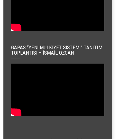
GAPAS “YENI MÜLKIYET SISTEMI” TANITIM
TOPLANTISI – İSMAIL ÖZCAN