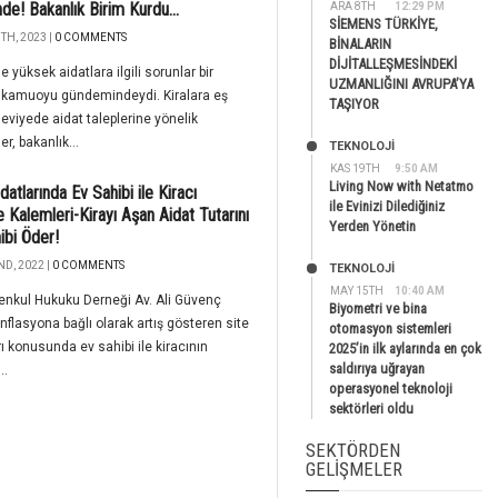
nde! Bakanlık Birim Kurdu...
ARA 8TH
12:29 PM
SİEMENS TÜRKİYE,
TH, 2023 |
0 COMMENTS
BİNALARIN
DİJİTALLEŞMESİNDEKİ
e yüksek aidatlara ilgili sorunlar bir
UZMANLIĞINI AVRUPA’YA
 kamuoyu gündemindeydi. Kiralara eş
TAŞIYOR
eviyede aidat taleplerine yönelik
er, bakanlık...
TEKNOLOJİ
KAS 19TH
9:50 AM
Living Now with Netatmo
datlarında Ev Sahibi ile Kiracı
ile Evinizi Dilediğiniz
Kalemleri-Kirayı Aşan Aidat Tutarını
Yerden Yönetin
ibi Öder!
ND, 2022 |
0 COMMENTS
TEKNOLOJİ
MAY 15TH
10:40 AM
nkul Hukuku Derneği Av. Ali Güvenç
Biyometri ve bina
enflasyona bağlı olarak artış gösteren site
otomasyon sistemleri
rı konusunda ev sahibi ile kiracının
2025’in ilk aylarında en çok
saldırıya uğrayan
..
operasyonel teknoloji
sektörleri oldu
SEKTÖRDEN
GELIŞMELER