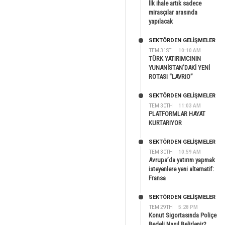
İlk ihale artık sadece
mirasçılar arasında
yapılacak
SEKTÖRDEN GELIŞMELER
TEM 31ST
10:10 AM
TÜRK YATIRIMCININ
YUNANİSTAN’DAKİ YENİ
ROTASI “LAVRIO”
SEKTÖRDEN GELIŞMELER
TEM 30TH
11:03 AM
PLATFORMLAR HAYAT
KURTARIYOR
SEKTÖRDEN GELIŞMELER
TEM 30TH
10:59 AM
Avrupa’da yatırım yapmak
isteyenlere yeni alternatif:
Fransa
SEKTÖRDEN GELIŞMELER
TEM 29TH
5:28 PM
Konut Sigortasında Poliçe
Bedeli Nasıl Belirlenir?