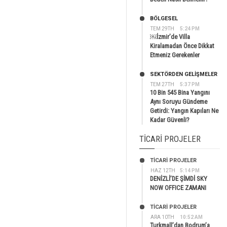
BÖLGESEL
TEM 29TH
5:24 PM
￼İzmir’de Villa
Kiralamadan Önce Dikkat
Etmeniz Gerekenler
SEKTÖRDEN GELIŞMELER
TEM 27TH
5:37 PM
10 Bin 545 Bina Yangını
Aynı Soruyu Gündeme
Getirdi: Yangın Kapıları Ne
Kadar Güvenli?
TICARI PROJELER
TİCARİ PROJELER
HAZ 12TH
5:14 PM
DENİZLİ’DE ŞİMDİ SKY
NOW OFFICE ZAMANI
TİCARİ PROJELER
ARA 10TH
10:52 AM
Turkmall’dan Bodrum’a