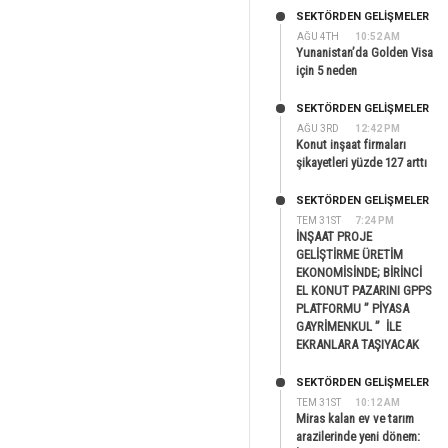
SEKTÖRDEN GELIŞMELER
AĞU 4TH
10:52 AM
Yunanistan’da Golden Visa
için 5 neden
SEKTÖRDEN GELIŞMELER
AĞU 3RD
12:42 PM
Konut inşaat firmaları
şikayetleri yüzde 127 arttı
SEKTÖRDEN GELIŞMELER
TEM 31ST
7:24 PM
İNŞAAT PROJE
GELİŞTİRME ÜRETİM
EKONOMİSİNDE; BİRİNCİ
EL KONUT PAZARINI GPPS
PLATFORMU ” PİYASA
GAYRİMENKUL ” İLE
EKRANLARA TAŞIYACAK
SEKTÖRDEN GELIŞMELER
TEM 31ST
10:12 AM
Miras kalan ev ve tarım
arazilerinde yeni dönem: