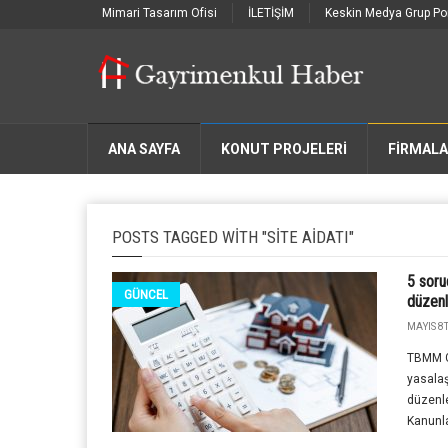
Mimari Tasarım Ofisi
İLETİŞİM
Keskin Medya Grup Por
ANA SAYFA
KONUT PROJELERİ
FIRMAL
POSTS TAGGED WITH "SITE AIDATI"
5 sorud
GÜNCEL
düzenl
MAYIS 8T
TBMM G
yasalaş
düzenle
Kanunla