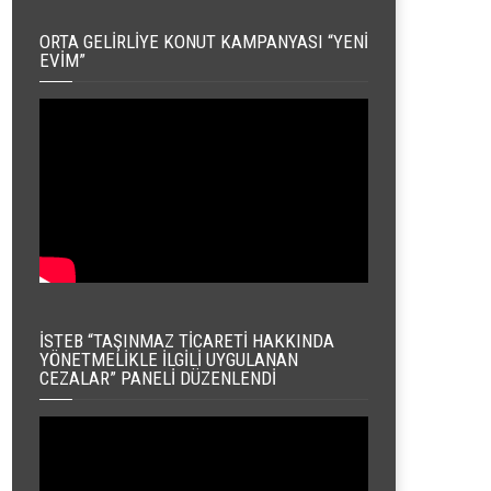
ORTA GELIRLIYE KONUT KAMPANYASI “YENI
EVIM”
İSTEB “TAŞINMAZ TICARETI HAKKINDA
YÖNETMELIKLE İLGILI UYGULANAN
CEZALAR” PANELI DÜZENLENDI