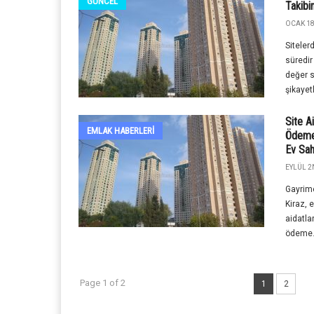
GÜNCEL
Takibi
OCAK 18
Sitelerd
süredir
değer s
şikayetl
Site Ai
EMLAK HABERLERI
Ödeme 
Ev Sah
EYLÜL 2
Gayrime
Kiraz, 
aidatla
ödeme.
Page 1 of 2
1
2