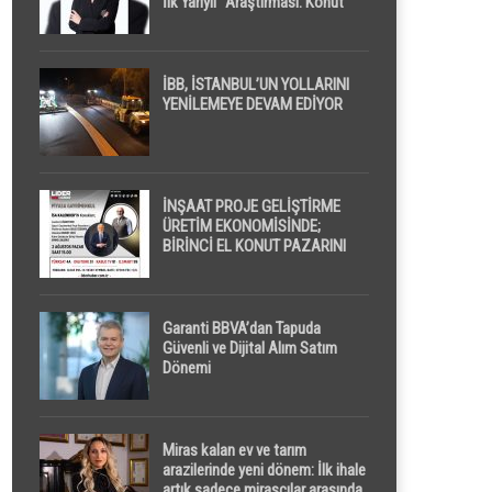
İlk Yarıyıl” Araştırması: Konut
Piyasasında Dengeli Görünüm
Sürerken, İlk El ve İpotekli
Satışlarda Sınırlı Toparlanma
Dikkat Çekti
İBB, İSTANBUL’UN YOLLARINI
YENİLEMEYE DEVAM EDİYOR
İNŞAAT PROJE GELİŞTİRME
ÜRETİM EKONOMİSİNDE;
BİRİNCİ EL KONUT PAZARINI
GPPS PLATFORMU ” PİYASA
GAYRİMENKUL ” İLE
EKRANLARA TAŞIYACAK
Garanti BBVA’dan Tapuda
Güvenli ve Dijital Alım Satım
Dönemi
Miras kalan ev ve tarım
arazilerinde yeni dönem: İlk ihale
artık sadece mirasçılar arasında