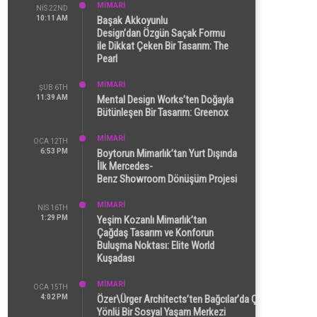
MİMARİ
NIS 22ND
10:11 AM
Başak Akkoyunlu
Design’dan Özgün Saçak Formu
ile Dikkat Çeken Bir Tasarım: The
Pearl
MİMARİ
ŞUB 6TH
11:39 AM
Mental Design Works’ten Doğayla
Bütünleşen Bir Tasarım: Greenox
MİMARİ
OCA 12TH
6:53 PM
Boytorun Mimarlık’tan Yurt Dışında
İlk Mercedes-
Benz Showroom Dönüşüm Projesi
MİMARİ
NIS 16TH
1:29 PM
Yeşim Kozanlı Mimarlık’tan
Çağdaş Tasarım ve Konforun
Buluşma Noktası: Elite World
Kuşadası
MİMARİ
OCA 15TH
4:02 PM
Özer\Ürger Architects’ten Bağcılar’da Çok
Yönlü Bir Sosyal Yaşam Merkezi