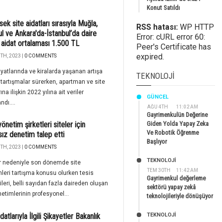
Konut Satıldı
ek site aidatları sırasıyla Muğla,
RSS hatası:
WP HTTP
ul ve Ankara'da-İstanbul’da daire
Error: cURL error 60:
 aidat ortalaması 1.500 TL
Peer's Certificate has
expired.
TH, 2023 |
0 COMMENTS
iyatlarında ve kiralarda yaşanan artışa
TEKNOLOJI
 tartışmalar sürerken, apartman ve site
ına ilişkin 2022 yılına ait veriler
GÜNCEL
ndı....
AĞU 4TH
11:02 AM
Gayrimenkulün Değerine
önetim şirketleri siteler için
Giden Yolda Yapay Zeka
Ve Robotik Öğrenme
ız denetim talep etti
Başlıyor
TH, 2023 |
0 COMMENTS
TEKNOLOJİ
r nedeniyle son dönemde site
TEM 30TH
11:42 AM
leri tartışma konusu olurken tesis
Gayrimenkul değerleme
ileri, belli sayıdan fazla daireden oluşan
sektörü yapay zekâ
netimlerinin profesyonel...
teknolojileriyle dönüşüyor
datlarıyla İlgili Şikayetler Bakanlık
TEKNOLOJİ