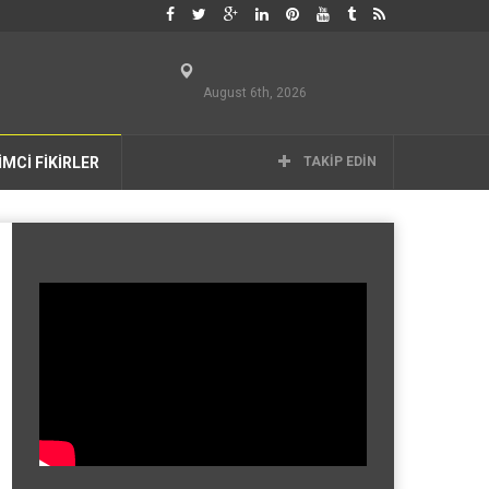
August 6th, 2026
İMCİ FİKİRLER
TAKIP EDIN