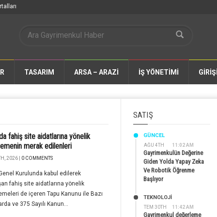
talları
AR
TASARIM
ARSA – ARAZİ
İŞ YÖNETİMİ
GİRİŞ
SATIŞ
a fahiş site aidatlarına yönelik
GÜNCEL
emenin merak edilenleri
AĞU 4TH
11:02 AM
Gayrimenkulün Değerine
H, 2026 |
0 COMMENTS
Giden Yolda Yapay Zeka
Ve Robotik Öğrenme
enel Kurulunda kabul edilerek
Başlıyor
an fahiş site aidatlarına yönelik
meleri de içeren Tapu Kanunu ile Bazı
TEKNOLOJİ
rda ve 375 Sayılı Kanun...
TEM 30TH
11:42 AM
Gayrimenkul değerleme