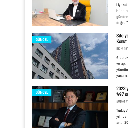
Liyaka
Hüsame
gündemi
doğru '
Site y
GÜNCEL
Konut a
EKIM 18T
Giderek
ve apar
yönetim
yaşam..
2023 y
GÜNCEL
%97 or
ŞUBAT 7T
Türkiye
yılında
arttı. 2