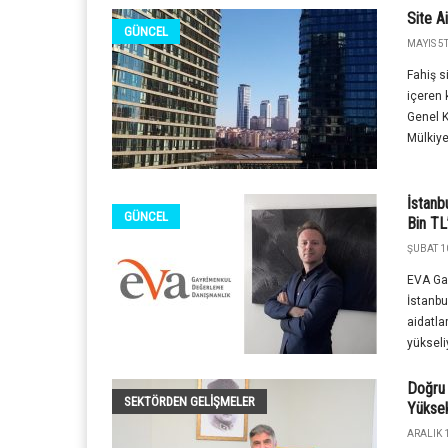
Site A
GÜNCEL
MAYIS 5T
Fahiş s
içeren 
Genel K
Mülkiye
İstanb
GÜNCEL
Bin TL
ŞUBAT 1
EVA Ga
İstanbu
aidatla
yükseliy
Doğru 
SEKTÖRDEN GELIŞMELER
Yüksek
ARALIK 1