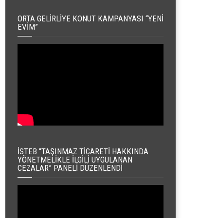
ORTA GELIRLIYE KONUT KAMPANYASI “YENI
EVIM”
İSTEB “TAŞINMAZ TICARETI HAKKINDA
YÖNETMELIKLE İLGILI UYGULANAN
CEZALAR” PANELI DÜZENLENDI