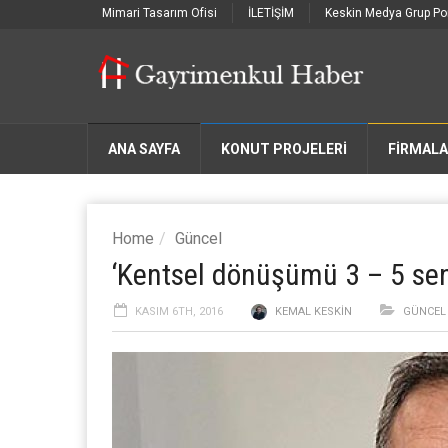
Mimari Tasarım Ofisi
İLETİŞİM
Keskin Medya Grup Por
ANA SAYFA
KONUT PROJELERİ
FIRMAL
Home
Güncel
‘Kentsel dönüşümü 3 – 5 sen
KASIM 6TH, 2016
KEMAL KESKIN
GÜNCEL