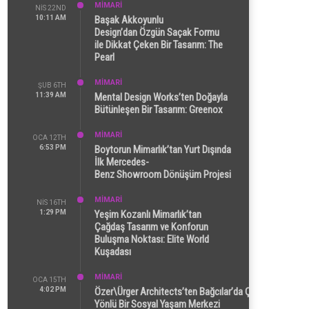
MİMARİ
NIS 22ND
10:11 AM
Başak Akkoyunlu
Design’dan Özgün Saçak Formu
ile Dikkat Çeken Bir Tasarım: The
Pearl
MİMARİ
ŞUB 6TH
11:39 AM
Mental Design Works’ten Doğayla
Bütünleşen Bir Tasarım: Greenox
MİMARİ
OCA 12TH
6:53 PM
Boytorun Mimarlık’tan Yurt Dışında
İlk Mercedes-
Benz Showroom Dönüşüm Projesi
MİMARİ
NIS 16TH
1:29 PM
Yeşim Kozanlı Mimarlık’tan
Çağdaş Tasarım ve Konforun
Buluşma Noktası: Elite World
Kuşadası
MİMARİ
OCA 15TH
4:02 PM
Özer\Ürger Architects’ten Bağcılar’da Çok
Yönlü Bir Sosyal Yaşam Merkezi