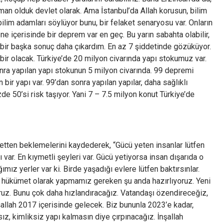
man olduk devlet olarak. Ama İstanbul’da Allah korusun, bilim
ilim adamları söylüyor bunu, bir felaket senaryosu var. Onların
e içerisinde bir deprem var en geç. Bu yarın sabahta olabilir,
n bir başka sonuç daha çıkardım. En az 7 şiddetinde gözüküyor.
bir olacak. Türkiye’de 20 milyon civarında yapı stokumuz var.
ra yapılan yapı stokunun 5 milyon civarında. 99 depremi
ir yapı var. 99’dan sonra yapılan yapılar, daha sağlıklı
de 50’si risk taşıyor. Yani 7 – 7.5 milyon konut Türkiye’de
letten beklemelerini kaydederek, “Gücü yeten insanlar lütfen
arı var. En kıymetli şeyleri var. Gücü yetiyorsa insan dışarıda o
mız yerler var ki. Birde yaşadığı evlere lütfen baktırsınlar.
 hükümet olarak yapmamız gereken şu anda hazırlıyoruz. Yeni
oruz. Bunu çok daha hızlandıracağız. Vatandaşı özendireceğiz,
şallah 2017 içerisinde gelecek. Biz bununla 2023’e kadar,
z, kimliksiz yapı kalmasın diye çırpınacağız. İnşallah