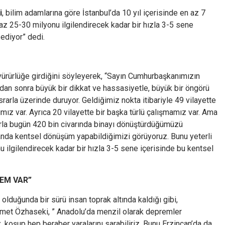
i
, bilim adamlarına göre İstanbul’da 10 yıl içerisinde en az 7
az 25-30 milyonu ilgilendirecek kadar bir hızla 3-5 sene
diyor” dedi.
ürürlüğe girdiğini söyleyerek, “Sayın Cumhurbaşkanımızın
sından sonra büyük bir dikkat ve hassasiyetle, büyük bir öngörü
rarla üzerinde duruyor. Geldiğimiz nokta itibariyle 49 vilayette
larımız var. Ayrıca 20 vilayette bir başka türlü çalışmamız var. Ama
rla bugün 420 bin civarında binayı dönüştürdüğümüzü
landa kentsel dönüşüm yapabildiğimizi görüyoruz. Bunu yeterli
ilgilendirecek kadar bir hızla 3-5 sene içerisinde bu kentsel
REM VAR”
 olduğunda bir sürü insan toprak altında kaldığı gibi,
et Özhaseki, ” Anadolu’da menzil olarak depremler
, koşup hep beraber yaralarını sarabiliriz. Bunu Erzincan’da da,