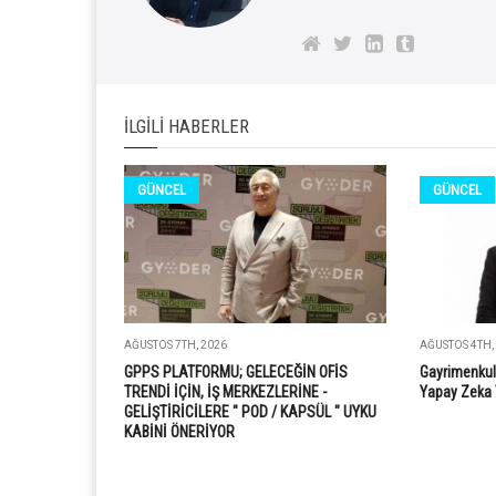
İLGILI HABERLER
GÜNCEL
GÜNCEL
AĞUSTOS 7TH, 2026
AĞUSTOS 4TH,
GPPS PLATFORMU; GELECEĞİN OFİS
Gayrimenkul
TRENDİ İÇİN, İŞ MERKEZLERİNE -
Yapay Zeka 
GELİŞTİRİCİLERE " POD / KAPSÜL " UYKU
KABİNİ ÖNERİYOR