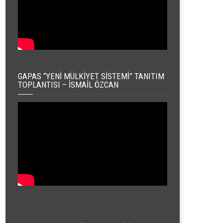
GAPAS “YENI MÜLKIYET SISTEMI” TANITIM
TOPLANTISI – İSMAIL ÖZCAN