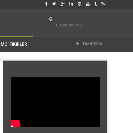
August 7th, 2026
İMCİ FİKİRLER
TAKIP EDIN