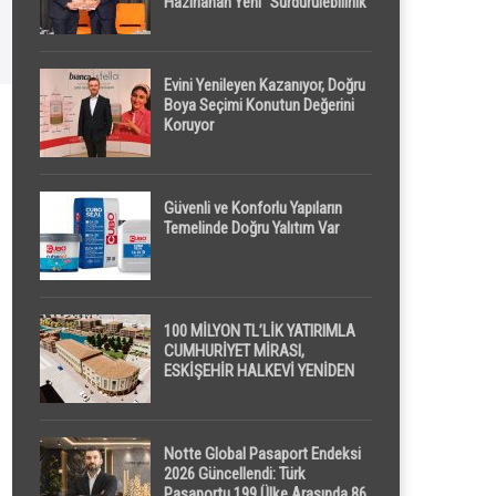
Hazırlanan Yeni “Sürdürülebilirlik”
Tanımı TDK Genel Türkçe
Sözlük’e Girdi
Evini Yenileyen Kazanıyor, Doğru
Boya Seçimi Konutun Değerini
Koruyor
Güvenli ve Konforlu Yapıların
Temelinde Doğru Yalıtım Var
100 MİLYON TL’LİK YATIRIMLA
CUMHURİYET MİRASI,
ESKİŞEHİR HALKEVİ YENİDEN
HAYAT BULUYOR
Notte Global Pasaport Endeksi
2026 Güncellendi: Türk
Pasaportu 199 Ülke Arasında 86.