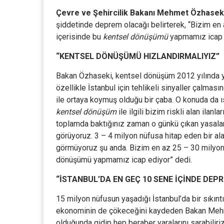
Çevre ve Şehircilik Bakanı Mehmet Özhasek
şiddetinde deprem olacağı belirterek, “Bizim en 
içerisinde bu
kentsel dönüşümü
yapmamız icap e
“KENTSEL DÖNÜŞÜMÜ HIZLANDIRMALIYIZ”
Bakan Özhaseki, kentsel dönüşüm 2012 yılında y
özellikle İstanbul için tehlikeli sinyaller çalma
ile ortaya koymuş olduğu bir çaba. O konuda da ıs
kentsel dönüşüm
ile ilgili bizim riskli alan ilan
toplamda baktığınız zaman o günkü çıkan yasala
görüyoruz. 3 – 4 milyon nüfusa hitap eden bir a
görmüyoruz şu anda. Bizim en az 25 – 30 milyonu 
dönüşümü yapmamız icap ediyor” dedi.
“İSTANBUL’DA EN GEÇ 10 SENE İÇİNDE DEP
15 milyon nüfusun yaşadığı İstanbul’da bir sıkıntı
ekonominin de çökeceğini kaydeden Bakan Mehm
olduğunda gidip hep beraber yaralarını sarabiliriz