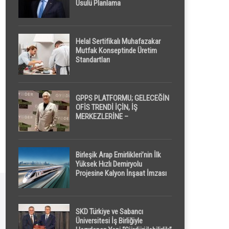
Usulü Planlama
Helal Sertifikalı Muhafazakar
Mutfak Konseptinde Üretim
Standartları
GPPS PLATFORMU; GELECEĞİN
OFİS TRENDİ İÇİN, İŞ
MERKEZLERİNE –
GELİŞTİRİCİLERE ” POD /
KAPSÜL ” UYKU KABİNİ
ÖNERİYOR
Birleşik Arap Emirlikleri’nin İlk
Yüksek Hızlı Demiryolu
Projesine Kalyon İnşaat İmzası
SKD Türkiye ve Sabancı
Üniversitesi İş Birliğiyle