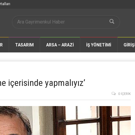
talları
AR
TASARIM
ARSA – ARAZİ
İŞ YÖNETİMİ
GİRİŞ
e içerisinde yapmalıyız’
0 İÇERIK