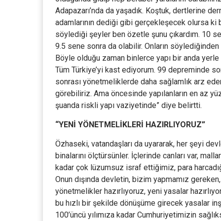
Adapazarı’nda da yaşadık. Koştuk, dertlerine der
adamlarının dediği gibi gerçekleşecek olursa ki b
söylediği şeyler ben özetle şunu çıkardım. 10 sen
9.5 sene sonra da olabilir. Onların söylediğinde
Böyle olduğu zaman binlerce yapı bir anda yerle 
Tüm Türkiye’yi kast ediyorum. 99 depreminde son
sonrası yönetmeliklerde daha sağlamlık arz eden b
görebiliriz. Ama öncesinde yapılanların en az yüz
şuanda riskli yapı vaziyetinde” diye belirtti.
“YENİ YÖNETMELİKLERİ HAZIRLIYORUZ”
Özhaseki, vatandaşları da uyararak, her şeyi dev
binalarını ölçtürsünler. İçlerinde canları var, mall
kadar çok lüzumsuz israf ettiğimiz, para harcadığı
Onun dışında devletin, bizim yapmamız gereken,
yönetmelikler hazırlıyoruz, yeni yasalar hazırlıy
bu hızlı bir şekilde dönüşüme girecek yasalar in
100’üncü yılımıza kadar Cumhuriyetimizin sağlıksı