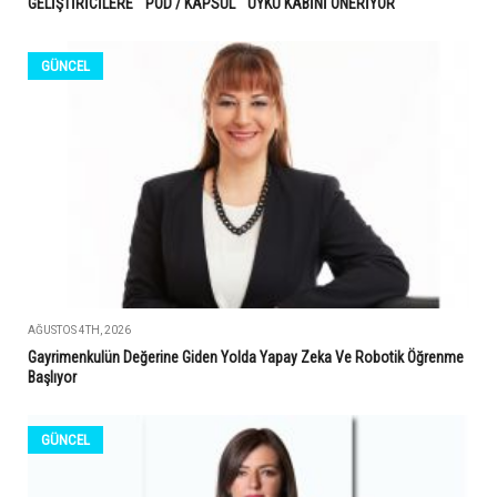
GELİŞTİRİCİLERE " POD / KAPSÜL " UYKU KABİNİ ÖNERİYOR
GÜNCEL
AĞUSTOS 4TH, 2026
Gayrimenkulün Değerine Giden Yolda Yapay Zeka Ve Robotik Öğrenme
Başlıyor
GÜNCEL