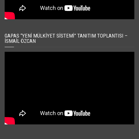
GAPAS “YENI MÜLKIYET SISTEMI” TANITIM TOPLANTISI –
İSMAIL ÖZCAN