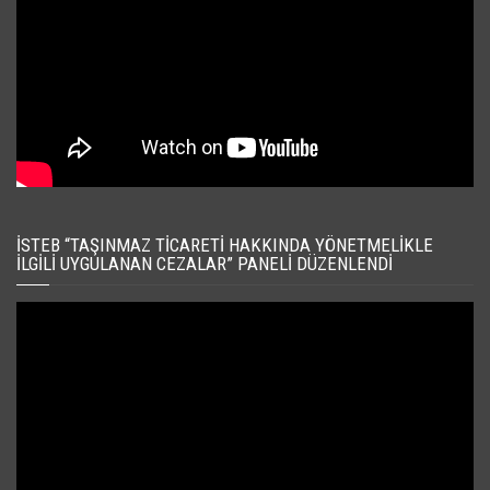
İSTEB “TAŞINMAZ TICARETI HAKKINDA YÖNETMELIKLE
İLGILI UYGULANAN CEZALAR” PANELI DÜZENLENDI