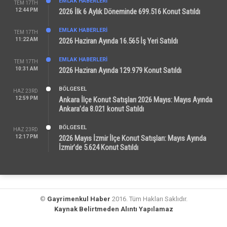
EMLAK HABERLERI
TEM 17TH
12:44 PM
2026 İlk 6 Aylık Döneminde 699.516 Konut Satıldı
EMLAK HABERLERI
TEM 17TH
11:22 AM
2026 Haziran Ayında 16.565 İş Yeri Satıldı
EMLAK HABERLERI
TEM 17TH
10:31 AM
2026 Haziran Ayında 129.979 Konut Satıldı
BÖLGESEL
HAZ 23RD
12:59 PM
Ankara İlçe Konut Satışları 2026 Mayıs: Mayıs Ayında
Ankara’da 8.021 konut Satıldı
BÖLGESEL
HAZ 23RD
12:17 PM
2026 Mayıs İzmir İlçe Konut Satışları: Mayıs Ayında
İzmir’de 5.624 Konut Satıldı
©
Gayrimenkul Haber
2016. Tüm Hakları Saklıdır.
Kaynak Belirtmeden Alıntı Yapılamaz