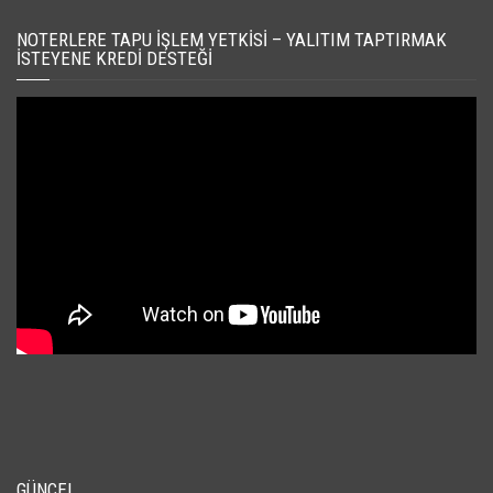
NOTERLERE TAPU İŞLEM YETKISI – YALITIM TAPTIRMAK
İSTEYENE KREDI DESTEĞI
GÜNCEL