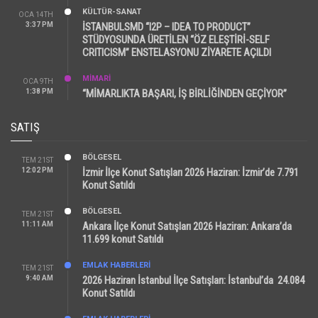
KÜLTÜR-SANAT
OCA 14TH
3:37 PM
İSTANBULSMD “I2P – IDEA TO PRODUCT”
STÜDYOSUNDA ÜRETİLEN “ÖZ ELEŞTİRİ-SELF
CRITICISM” ENSTELASYONU ZİYARETE AÇILDI
MİMARİ
OCA 9TH
1:38 PM
“MİMARLIKTA BAŞARI, İŞ BİRLİĞİNDEN GEÇİYOR”
SATIŞ
BÖLGESEL
TEM 21ST
12:02 PM
İzmir İlçe Konut Satışları 2026 Haziran: İzmir’de 7.791
Konut Satıldı
BÖLGESEL
TEM 21ST
11:11 AM
Ankara İlçe Konut Satışları 2026 Haziran: Ankara’da
11.699 konut Satıldı
EMLAK HABERLERI
TEM 21ST
9:40 AM
2026 Haziran İstanbul İlçe Satışları: İstanbul’da 24.084
Konut Satıldı