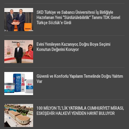
SKD Türkiye ve Sabancı Üniversitesi İş Birliğiyle
Hazırlanan Yeni “Sürdürülebilirlik” Tanımı TDK Genel
Türkçe Sözlük’e Girdi
Evini Yenileyen Kazanıyor, Doğru Boya Seçimi
Konutun Değerini Koruyor
Güvenli ve Konforlu Yapıların Temelinde Doğru Yalıtım
Var
100 MİLYON TL’LİK YATIRIMLA CUMHURİYET MİRASI,
ESKİŞEHİR HALKEVİ YENİDEN HAYAT BULUYOR