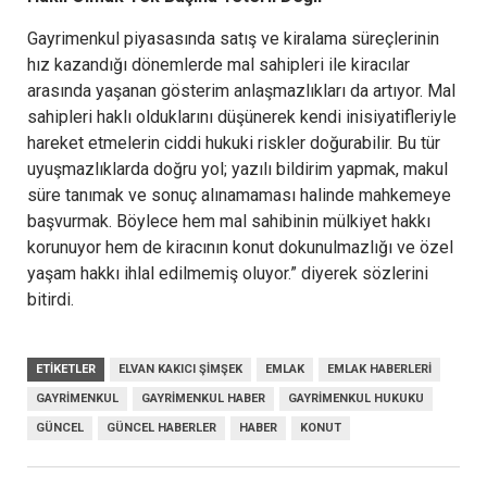
Gayrimenkul piyasasında satış ve kiralama süreçlerinin
hız kazandığı dönemlerde mal sahipleri ile kiracılar
arasında yaşanan gösterim anlaşmazlıkları da artıyor. Mal
sahipleri haklı olduklarını düşünerek kendi inisiyatifleriyle
hareket etmelerin ciddi hukuki riskler doğurabilir. Bu tür
uyuşmazlıklarda doğru yol; yazılı bildirim yapmak, makul
süre tanımak ve sonuç alınamaması halinde mahkemeye
başvurmak. Böylece hem mal sahibinin mülkiyet hakkı
korunuyor hem de kiracının konut dokunulmazlığı ve özel
yaşam hakkı ihlal edilmemiş oluyor.” diyerek sözlerini
bitirdi.
ETIKETLER
ELVAN KAKICI ŞIMŞEK
EMLAK
EMLAK HABERLERI
GAYRIMENKUL
GAYRIMENKUL HABER
GAYRIMENKUL HUKUKU
GÜNCEL
GÜNCEL HABERLER
HABER
KONUT