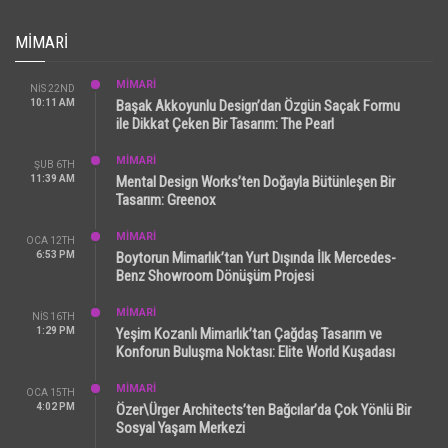
MIMARI
MİMARİ
NIS 22ND
10:11 AM
Başak Akkoyunlu Design’dan Özgün Saçak Formu
ile Dikkat Çeken Bir Tasarım: The Pearl
MİMARİ
ŞUB 6TH
11:39 AM
Mental Design Works’ten Doğayla Bütünleşen Bir
Tasarım: Greenox
MİMARİ
OCA 12TH
6:53 PM
Boytorun Mimarlık’tan Yurt Dışında İlk Mercedes-
Benz Showroom Dönüşüm Projesi
MİMARİ
NIS 16TH
1:29 PM
Yeşim Kozanlı Mimarlık’tan Çağdaş Tasarım ve
Konforun Buluşma Noktası: Elite World Kuşadası
MİMARİ
OCA 15TH
4:02 PM
Özer\Ürger Architects’ten Bağcılar’da Çok Yönlü Bir
Sosyal Yaşam Merkezi