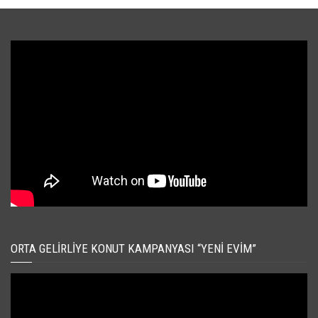
ORTA GELIRLIYE KONUT KAMPANYASI “YENI EVIM”