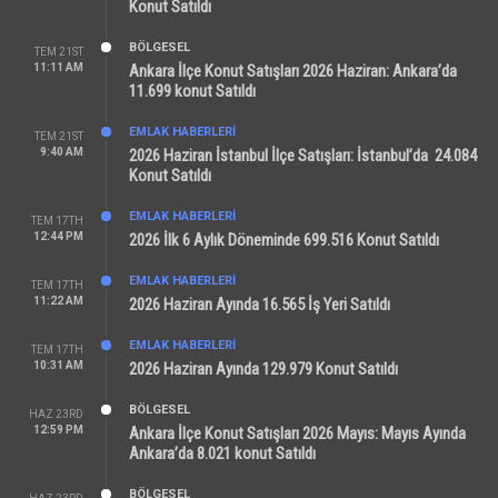
Konut Satıldı
BÖLGESEL
TEM 21ST
11:11 AM
Ankara İlçe Konut Satışları 2026 Haziran: Ankara’da
11.699 konut Satıldı
EMLAK HABERLERI
TEM 21ST
9:40 AM
2026 Haziran İstanbul İlçe Satışları: İstanbul’da 24.084
Konut Satıldı
EMLAK HABERLERI
TEM 17TH
12:44 PM
2026 İlk 6 Aylık Döneminde 699.516 Konut Satıldı
EMLAK HABERLERI
TEM 17TH
11:22 AM
2026 Haziran Ayında 16.565 İş Yeri Satıldı
EMLAK HABERLERI
TEM 17TH
10:31 AM
2026 Haziran Ayında 129.979 Konut Satıldı
BÖLGESEL
HAZ 23RD
12:59 PM
Ankara İlçe Konut Satışları 2026 Mayıs: Mayıs Ayında
Ankara’da 8.021 konut Satıldı
BÖLGESEL