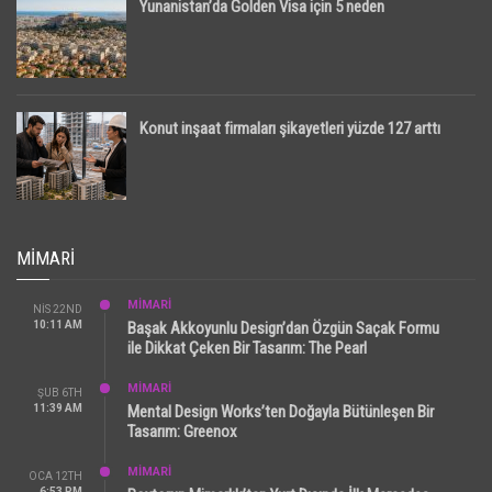
Yunanistan’da Golden Visa için 5 neden
Konut inşaat firmaları şikayetleri yüzde 127 arttı
MIMARI
MİMARİ
NIS 22ND
10:11 AM
Başak Akkoyunlu Design’dan Özgün Saçak Formu
ile Dikkat Çeken Bir Tasarım: The Pearl
MİMARİ
ŞUB 6TH
11:39 AM
Mental Design Works’ten Doğayla Bütünleşen Bir
Tasarım: Greenox
MİMARİ
OCA 12TH
6:53 PM