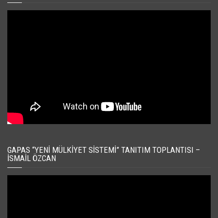
GAPAS “YENI MÜLKIYET SISTEMI” TANITIM TOPLANTISI –
İSMAIL ÖZCAN