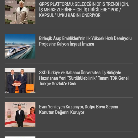
GPPS PLATFORMU; GELECEĞİN OFİS TRENDİ İÇİN,
İŞ MERKEZLERİNE – GELİŞTİRİCİLERE ” POD /
KAPSÜL ” UYKU KABİNİ ÖNERİYOR
Birleşik Arap Emirlikleri’nin İlk Yüksek Hızlı Demiryolu
Projesine Kalyon İnşaat İmzası
SKD Türkiye ve Sabancı Üniversitesi İş Birliğiyle
Hazırlanan Yeni “Sürdürülebilirlik” Tanımı TDK Genel
Türkçe Sözlük’e Girdi
Evini Yenileyen Kazanıyor, Doğru Boya Seçimi
Konutun Değerini Koruyor