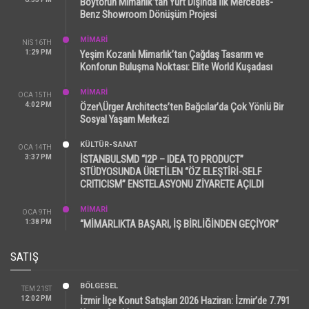
Boytorun Mimarlık’tan Yurt Dışında İlk Mercedes-
Benz Showroom Dönüşüm Projesi
MİMARİ
NIS 16TH
1:29 PM
Yeşim Kozanlı Mimarlık’tan Çağdaş Tasarım ve
Konforun Buluşma Noktası: Elite World Kuşadası
MİMARİ
OCA 15TH
4:02 PM
Özer\Ürger Architects’ten Bağcılar’da Çok Yönlü Bir
Sosyal Yaşam Merkezi
KÜLTÜR-SANAT
OCA 14TH
3:37 PM
İSTANBULSMD “I2P – IDEA TO PRODUCT”
STÜDYOSUNDA ÜRETİLEN “ÖZ ELEŞTİRİ-SELF
CRITICISM” ENSTELASYONU ZİYARETE AÇILDI
MİMARİ
OCA 9TH
1:38 PM
“MİMARLIKTA BAŞARI, İŞ BİRLİĞİNDEN GEÇİYOR”
SATIŞ
BÖLGESEL
TEM 21ST
12:02 PM
İzmir İlçe Konut Satışları 2026 Haziran: İzmir’de 7.791