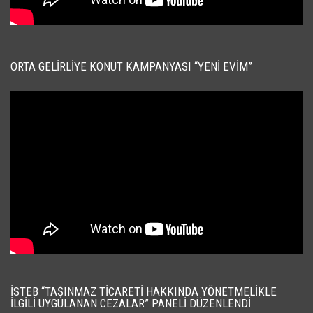
ORTA GELIRLIYE KONUT KAMPANYASI “YENI EVIM”
İSTEB “TAŞINMAZ TICARETI HAKKINDA YÖNETMELIKLE
İLGILI UYGULANAN CEZALAR” PANELI DÜZENLENDI