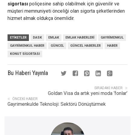
sigortası
poliçesine sahip olabilmek için güvenilir ve
müşteri memnuniyeti önceliği olan sigorta şirketlerinden
hizmet almak oldukça önemlidir.
ETIKETLER
DASK
EMLAK
EMLAK HABERLERI
GAYRIMENKUL
GAYRIMENKUL HABER
GÜNCEL
GÜNCEL HABERLER
HABER
KONUT SIGORTASI
Bu Haberi Yayınla
SIRADAKI HABER
Goldan Visa da artık yeni moda ‘fonlar’
ÖNCEKI HABER
Gayrimenkulde Teknoloji: Sektörü Dönüştürmek