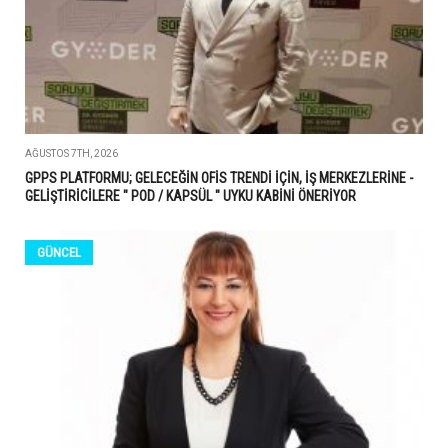
AĞUSTOS 7TH, 2026
GPPS PLATFORMU; GELECEĞİN OFİS TRENDİ İÇİN, İŞ MERKEZLERİNE -
GELİŞTİRİCİLERE " POD / KAPSÜL " UYKU KABİNİ ÖNERİYOR
GÜNCEL