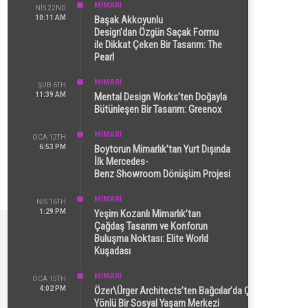
MİMARİ
NIS 22ND
10:11 AM
Başak Akkoyunlu
Design’dan Özgün Saçak Formu
ile Dikkat Çeken Bir Tasarım: The
Pearl
MİMARİ
ŞUB 6TH
11:39 AM
Mental Design Works’ten Doğayla
Bütünleşen Bir Tasarım: Greenox
MİMARİ
OCA 12TH
6:53 PM
Boytorun Mimarlık’tan Yurt Dışında
İlk Mercedes-
Benz Showroom Dönüşüm Projesi
MİMARİ
NIS 16TH
1:29 PM
Yeşim Kozanlı Mimarlık’tan
Çağdaş Tasarım ve Konforun
Buluşma Noktası: Elite World
Kuşadası
MİMARİ
OCA 15TH
4:02 PM
Özer\Ürger Architects’ten Bağcılar’da Çok
Yönlü Bir Sosyal Yaşam Merkezi