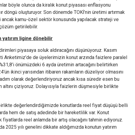
mlar böyle olunca da kiralık konut piyasası enflasyonu
ısır döngü oluşturuyor. Son dönemde TOKİ’nin üretimi artırmak
ci ancak kamu-özel sektör konusunda yapılacak strateji ve
özüm getirilebilir.
yatırım ligine dönebilir
dirimleri piyasaya soluk aldıracağını düşünüyoruz. Kasım
i Anketimiz’de de üyelerimizin konut arzında faizlere paralel
n %31,8’i önümüzdeki 6 ayda üretimin artacağını belirtirken
’ün ikinci yarısından itibaren rakamların düzeliyor olmasını
r adım olarak değerlendiriyoruz ancak kısa süredir esen bu
 altını çiziyoruz. Dolayısıyla faizlerin düşmesiyle birlikte
rlikte değerlendirdiğimizde konutlarda reel fiyat düşüşü belli
arda hem de satış adedinde bir hareketlilik var. Konut
fiyatlarda reel anlamda bir artış olacağını tahmin ediyoruz.
da 2025 yılı genelini dikkate aldığımızda konutun yatırım