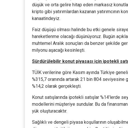
düşük ve orta gelire hitap eden markasız konutlar
kripto gibi yatırımlardan kazanan yatırımcının kon
kanaatindeyiz.
Faiz düşüşü olması halinde bu etki genele sirayet
hareketlenme olacağı düşünüyoruz. Bugün açıklana
muhtemel Aralık sonuçları da benzer şekilde ger
milyonu aşacağı kesinleşti.
Sürdürülebilir konut piyasası için ipotekli s
TÜİK verilerine göre Kasım ayında Türkiye genelind
%315,7 oranında artarak 21 bin 804 seviyesine gel
%14,2 olarak gerçekleşti.
Konut satışlarında ipotekli satışlar %14’lerde s
modellerini müşteriye sundular. Bu da finansman
yük oluşturacaktır.
Sağlıklı ve dengeli piyasa koşullarının oluşabilmesi