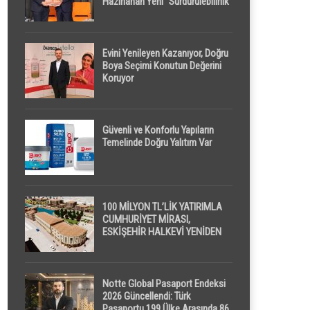
Hazırlanan Yeni “Sürdürülebilirlik”
Tanımı TDK Genel Türkçe
Sözlük’e Girdi
Evini Yenileyen Kazanıyor, Doğru
Boya Seçimi Konutun Değerini
Koruyor
Güvenli ve Konforlu Yapıların
Temelinde Doğru Yalıtım Var
100 MİLYON TL’LİK YATIRIMLA
CUMHURİYET MİRASI,
ESKİŞEHİR HALKEVİ YENİDEN
HAYAT BULUYOR
Notte Global Pasaport Endeksi
2026 Güncellendi: Türk
Pasaportu 199 Ülke Arasında 86.