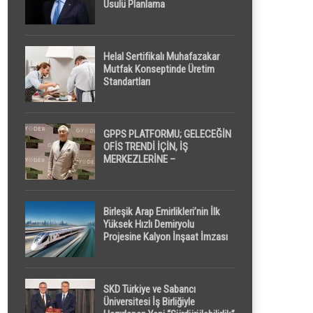
Usulü Planlama
Helal Sertifikalı Muhafazakar
Mutfak Konseptinde Üretim
Standartları
GPPS PLATFORMU; GELECEĞİN
OFİS TRENDİ İÇİN, İŞ
MERKEZLERİNE –
GELİŞTİRİCİLERE ” POD /
KAPSÜL ” UYKU KABİNİ
ÖNERİYOR
Birleşik Arap Emirlikleri’nin İlk
Yüksek Hızlı Demiryolu
Projesine Kalyon İnşaat İmzası
SKD Türkiye ve Sabancı
Üniversitesi İş Birliğiyle