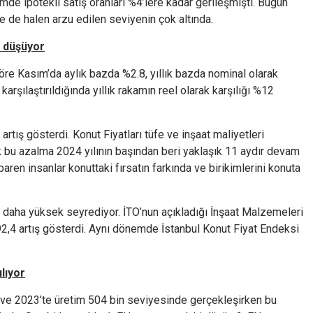
e ipotekli satış oranları %4’lere kadar gerileşmişti. Bugün
se de halen arzu edilen seviyenin çok altında.
e düşüyor
e Kasım’da aylık bazda %2.8, yıllık bazda nominal olarak
arşılaştırıldığında yıllık rakamın reel olarak karşılığı %12
artış gösterdi. Konut Fiyatları tüfe ve inşaat maliyetleri
ak bu azalma 2024 yılının başından beri yaklaşık 11 aydır devam
baren insanlar konuttaki fırsatın farkında ve birikimlerini konuta
k daha yüksek seyrediyor. İTO’nun açıkladığı İnşaat Malzemeleri
,4 artış gösterdi. Aynı dönemde İstanbul Konut Fiyat Endeksi
lıyor
ar ve 2023’te üretim 504 bin seviyesinde gerçekleşirken bu