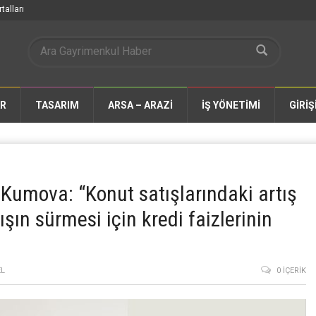
talları
AR
TASARIM
ARSA – ARAZİ
İŞ YÖNETİMİ
GİRİŞ
umova: “Konut satışlarındaki artış
şın sürmesi için kredi faizlerinin
L
0 İÇERIK