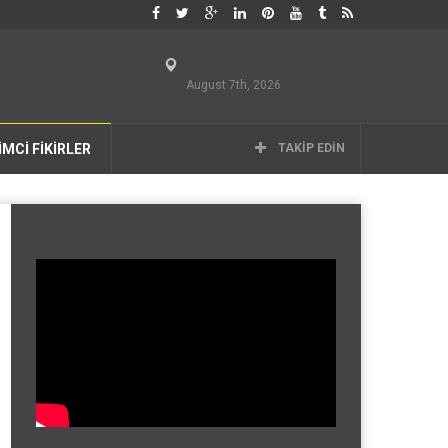
August 7th, 2026
İMCİ FİKİRLER
TAKIP EDIN