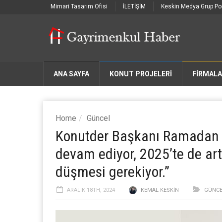
Mimari Tasarım Ofisi
İLETİŞİM
Keskin Medya Grup Por
ANA SAYFA
KONUT PROJELERİ
FIRMAL
Home
Güncel
Konutder Başkanı Ramadan K
devam ediyor, 2025’te de artı
düşmesi gerekiyor.”
ARALIK 18TH, 2024
KEMAL KESKIN
GÜNCE