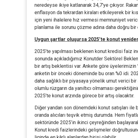
neredeyse ikiye katlanarak 34,7’ye çıkıyor. Raka
enflasyon da tekrardan kiraları etkileyerek bir k
için yeni ihalelere hız vermesi memnuniyet veri
planlama ile sorunu çözme adına daha doğru bir ç
Uygun şartlar oluşursa 2025’te konut yeniden 
2025’te yapılması beklenen konut kredisi faiz in
sonunda açıkladığımız Konutder Sektörel Beklent
bir artış beklentisi var. Ankete göre üyelerimizi
anketin bir önceki döneminde bu oran %0 idi. 2024
daha sağlıklı bir piyasaya yönelik umut verici bi
olumlu rüzgarın da yanıltıcı olmaması gerektiğinin
2025’te konut arzında görece bir artış olacaktır.
Diğer yandan son dönemdeki konut satışları ile bi
oranda alıcıları teşvik etmiş durumda. Hem fiyatl
sektöründe 2025’in ikinci çeyreğinden başlayarak 
Konut kredi faizlerindeki gelişmeler doğrultusun
liginde en kârlı alanlardan birisi olabilir.