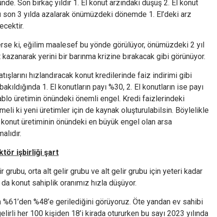
de. Son birkaç yıldır 1. El konut arzındaki düşüş 2. El konut
ku son 3 yılda azalarak önümüzdeki dönemde 1. El’deki arz
ecektir.
erse ki, eğilim maalesef bu yönde görülüyor, önümüzdeki 2 yıl
t kazanarak yerini bir barınma krizine bırakacak gibi görünüyor.
tışlarını hızlandıracak konut kredilerinde faiz indirimi gibi
bakıldığında 1. El konutların payı %30, 2. El konutların ise payı
blo üretimin önündeki önemli engel. Kredi faizlerindeki
meli ki yeni üretimler için de kaynak oluşturulabilsin. Böylelikle
a konut üretiminin önündeki en büyük engel olan arsa
alıdır.
ör işbirliği şart
grubu, orta alt gelir grubu ve alt gelir grubu için yeteri kadar
 da konut sahiplik oranımız hızla düşüyor.
nın %61’den %48’e gerilediğini görüyoruz. Öte yandan ev sahibi
elirli her 100 kişiden 18’i kirada otururken bu sayı 2023 yılında