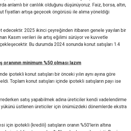
da anlamlı bir canlılık olduğunu düşünüyoruz. Faiz, borsa, altın,
ut fiyatları artışa geçecek öngörüsü ile alıma yöneldiği
 edecektir. 2025 ikinci çeyreğinden itibaren genele yayılan bir
n Kasım verileri ile artış eğilimi sürüyor ve kuvvetle
çekleşecektir. Bu durumda 2024 sonunda konut satışları 1.4
atış oranının minimum %50 olması lazım
e ipotekli konut satışları bir önceki yılın aynı ayına göre
di. Toplam konut satışları içinde ipotekli satışların payı ise
eyrederken satış yapabilmek adına üreticiler kendi vadelendirme
 yükünü üstlenen üreticiler için önümüzdeki dönemlerde ekstra
 için ipotekli (kredili) satışların oranın %50’lerin altına