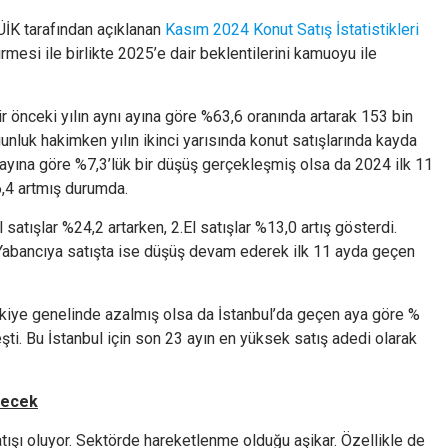
ÜİK tarafından açıklanan
Kasım 2024 Konut Satış İstatistikleri
rmesi ile birlikte 2025’e dair beklentilerini kamuoyu ile
r önceki yılın aynı ayına göre %63,6 oranında artarak 153 bin
rgunluk hakimken yılın ikinci yarısında konut satışlarında kayda
ayına göre %7,3’lük bir düşüş gerçekleşmiş olsa da 2024 ilk 11
6,4 artmış durumda.
satışlar %24,2 artarken, 2.El satışlar %13,0 artış gösterdi.
. Yabancıya satışta ise düşüş devam ederek ilk 11 ayda geçen
rkiye genelinde azalmış olsa da İstanbul’da geçen aya göre %
eşti. Bu İstanbul için son 23 ayın en yüksek satış adedi olarak
çecek
tışı oluyor. Sektörde hareketlenme olduğu aşikar. Özellikle de