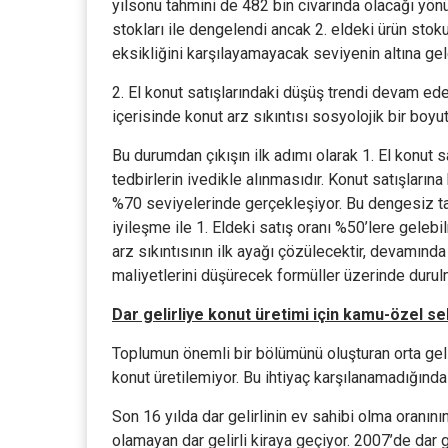
yılsonu tahmini de 482 bin civarında olacağı yönün
stokları ile dengelendi ancak 2. eldeki ürün sto
eksikliğini karşılayamayacak seviyenin altına gel
2. El konut satışlarındaki düşüş trendi devam ed
içerisinde konut arz sıkıntısı sosyolojik bir boyu
Bu durumdan çıkışın ilk adımı olarak 1. El konut sa
tedbirlerin ivedikle alınmasıdır. Konut satışlarına 
%70 seviyelerinde gerçekleşiyor. Bu dengesiz ta
iyileşme ile 1. Eldeki satış oranı %50’lere gelebil
arz sıkıntısının ilk ayağı çözülecektir, devamınd
maliyetlerini düşürecek formüller üzerinde durulm
Dar gelirliye konut üretimi için kamu-özel sekt
Toplumun önemli bir bölümünü oluşturan orta gelir 
konut üretilemiyor. Bu ihtiyaç karşılanamadığında
Son 16 yılda dar gelirlinin ev sahibi olma oranı
olamayan dar gelirli kiraya geçiyor. 2007’de dar g