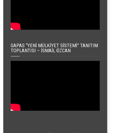
GAPAS “YENI MÜLKIYET SISTEMI” TANITIM
TOPLANTISI – İSMAIL ÖZCAN