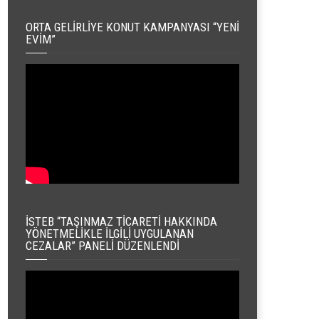
ORTA GELIRLIYE KONUT KAMPANYASI “YENI
EVIM”
İSTEB “TAŞINMAZ TICARETI HAKKINDA
YÖNETMELIKLE İLGILI UYGULANAN
CEZALAR” PANELI DÜZENLENDI