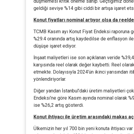
düşmemesi kritik öneme sahip. Geçtiğimiz dönemd
geldiği seviye %14 gibi ciddi bir artışa işaret et
Konut fiyatları nominal artıyor olsa da reeld
TCMB Kasım ayı Konut Fiyat Endeksi raporuna gör
%29.4 oranında artış kaydedilse de enflasyon ile k
düşüşe işaret ediyor.
İnşaat maliyetleri ise son açıklanan veride %39,4 
karşısında reel olarak değer kaybetti. Reel olar
etmekte. Dolayısıyla 2024’ün ikinci yarısından iti
yönlendiriyorlar.
Diğer yandan İstanbul’daki üretim maliyetleri ço
Endeksi’ne göre Kasım ayında nominal olarak %92
ise %26,2 artış gösterdi.
Konut ihtiyacı ile üretim arasındaki makas açı
Ülkemizin her yıl 700 bin yeni konuta ihtiyacı v