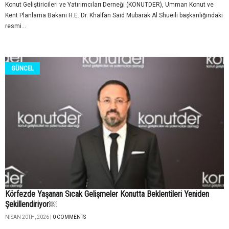
Konut Geliştiricileri ve Yatırımcıları Derneği (KONUTDER), Umman Konut ve
Kent Planlama Bakanı H.E. Dr. Khalfan Said Mubarak Al Shueili başkanlığındaki
resmi...
GÜNCEL
Körfezde Yaşanan Sıcak Gelişmeler Konutta Beklentileri Yeniden
Şekillendiriyor￼
NISAN 20TH, 2026 |
0 COMMENTS