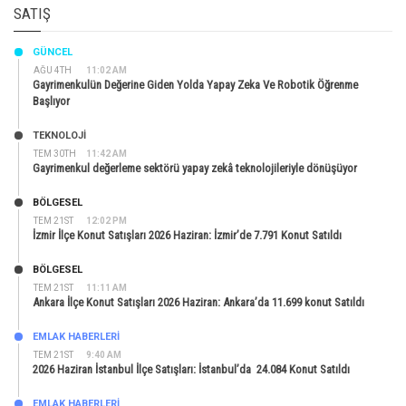
SATIŞ
GÜNCEL
AĞU 4TH
11:02 AM
Gayrimenkulün Değerine Giden Yolda Yapay Zeka Ve Robotik Öğrenme
Başlıyor
TEKNOLOJİ
TEM 30TH
11:42 AM
Gayrimenkul değerleme sektörü yapay zekâ teknolojileriyle dönüşüyor
BÖLGESEL
TEM 21ST
12:02 PM
İzmir İlçe Konut Satışları 2026 Haziran: İzmir’de 7.791 Konut Satıldı
BÖLGESEL
TEM 21ST
11:11 AM
Ankara İlçe Konut Satışları 2026 Haziran: Ankara’da 11.699 konut Satıldı
EMLAK HABERLERI
TEM 21ST
9:40 AM
2026 Haziran İstanbul İlçe Satışları: İstanbul’da 24.084 Konut Satıldı
EMLAK HABERLERI