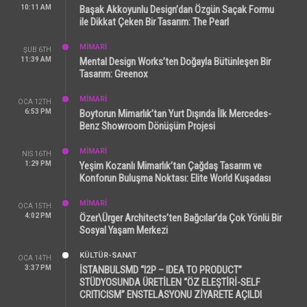
10:11 AM
Başak Akkoyunlu Design’dan Özgün Saçak Formu
ile Dikkat Çeken Bir Tasarım: The Pearl
MİMARİ
ŞUB 6TH
11:39 AM
Mental Design Works’ten Doğayla Bütünleşen Bir
Tasarım: Greenox
MİMARİ
OCA 12TH
6:53 PM
Boytorun Mimarlık’tan Yurt Dışında İlk Mercedes-
Benz Showroom Dönüşüm Projesi
MİMARİ
NIS 16TH
1:29 PM
Yeşim Kozanlı Mimarlık’tan Çağdaş Tasarım ve
Konforun Buluşma Noktası: Elite World Kuşadası
MİMARİ
OCA 15TH
4:02 PM
Özer\Ürger Architects’ten Bağcılar’da Çok Yönlü Bir
Sosyal Yaşam Merkezi
KÜLTÜR-SANAT
OCA 14TH
3:37 PM
İSTANBULSMD “I2P – IDEA TO PRODUCT”
STÜDYOSUNDA ÜRETİLEN “ÖZ ELEŞTİRİ-SELF
CRITICISM” ENSTELASYONU ZİYARETE AÇILDI