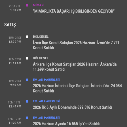
MİMARİ
OCA 9TH
1:38 PM
“MİMARLIKTA BAŞARI, İŞ BİRLİĞİNDEN GEÇİYOR”
SATIŞ
BÖLGESEL
TEM 21ST
12:02 PM
İzmir İlçe Konut Satışları 2026 Haziran: İzmir’de 7.791
Konut Satıldı
BÖLGESEL
TEM 21ST
11:11 AM
Ankara İlçe Konut Satışları 2026 Haziran: Ankara’da
11.699 konut Satıldı
EMLAK HABERLERI
TEM 21ST
9:40 AM
2026 Haziran İstanbul İlçe Satışları: İstanbul’da 24.084
Konut Satıldı
EMLAK HABERLERI
TEM 17TH
12:44 PM
2026 İlk 6 Aylık Döneminde 699.516 Konut Satıldı
EMLAK HABERLERI
TEM 17TH
11:22 AM
2026 Haziran Ayında 16.565 İş Yeri Satıldı