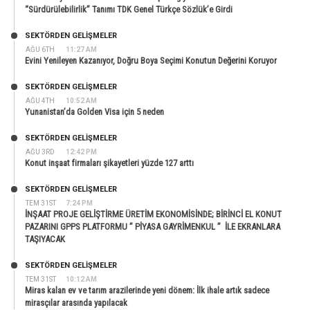
“Sürdürülebilirlik” Tanımı TDK Genel Türkçe Sözlük’e Girdi
SEKTÖRDEN GELIŞMELER
AĞU 6TH
11:27 AM
Evini Yenileyen Kazanıyor, Doğru Boya Seçimi Konutun Değerini Koruyor
SEKTÖRDEN GELIŞMELER
AĞU 4TH
10:52 AM
Yunanistan’da Golden Visa için 5 neden
SEKTÖRDEN GELIŞMELER
AĞU 3RD
12:42 PM
Konut inşaat firmaları şikayetleri yüzde 127 arttı
SEKTÖRDEN GELIŞMELER
TEM 31ST
7:24 PM
İNŞAAT PROJE GELİŞTİRME ÜRETİM EKONOMİSİNDE; BİRİNCİ EL KONUT
PAZARINI GPPS PLATFORMU ” PİYASA GAYRİMENKUL ” İLE EKRANLARA
TAŞIYACAK
SEKTÖRDEN GELIŞMELER
TEM 31ST
10:12 AM
Miras kalan ev ve tarım arazilerinde yeni dönem: İlk ihale artık sadece
mirasçılar arasında yapılacak