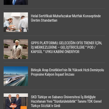
Helal Sertifikalı Muhafazakar Mutfak Konseptinde
Üretim Standartları
GPPS PLATFORMU; GELECEĞİN OFİS TRENDİ İÇİN,
İŞ MERKEZLERİNE – GELİŞTİRİCİLERE ” POD /
KAPSÜL ” UYKU KABİNİ ÖNERİYOR
Birleşik Arap Emirlikleri’nin İlk Yüksek Hızlı Demiryolu
Projesine Kalyon İnşaat İmzası
SKD Türkiye ve Sabancı Üniversitesi İş Birliğiyle
Hazırlanan Yeni “Sürdürülebilirlik” Tanımı TDK Genel
Türkçe Sözlük’e Girdi