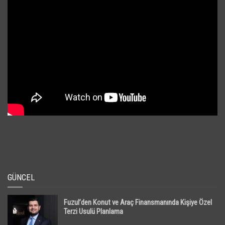
GÜNCEL
Fuzul’den Konut ve Araç Finansmanında Kişiye Özel
Terzi Usulü Planlama