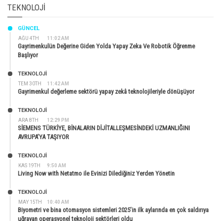
TEKNOLOJI
GÜNCEL
AĞU 4TH
11:02 AM
Gayrimenkulün Değerine Giden Yolda Yapay Zeka Ve Robotik Öğrenme
Başlıyor
TEKNOLOJİ
TEM 30TH
11:42 AM
Gayrimenkul değerleme sektörü yapay zekâ teknolojileriyle dönüşüyor
TEKNOLOJİ
ARA 8TH
12:29 PM
SİEMENS TÜRKİYE, BİNALARIN DİJİTALLEŞMESİNDEKİ UZMANLIĞINI
AVRUPA’YA TAŞIYOR
TEKNOLOJİ
KAS 19TH
9:50 AM
Living Now with Netatmo ile Evinizi Dilediğiniz Yerden Yönetin
TEKNOLOJİ
MAY 15TH
10:40 AM
Biyometri ve bina otomasyon sistemleri 2025’in ilk aylarında en çok saldırıya
uğrayan operasyonel teknoloji sektörleri oldu