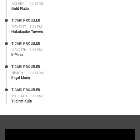
KAS 6TH
10:12 AM
Gold Plaza
TİCARİ PROJELER
MAY 31ST
3:10 PM
Hukukçular Towers
TİCARİ PROJELER
MAY 25TH
5:51 PM
K Plaza
TİCARİ PROJELER
NIS 8TH
12:34 PM
Royal Marin
TİCARİ PROJELER
MAR 16TH
3:30 PM
Yıldırım Kule