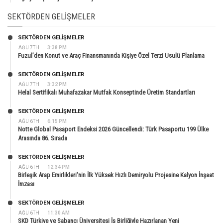
SEKTÖRDEN GELIŞMELER
SEKTÖRDEN GELIŞMELER
AĞU 7TH
3:38 PM
Fuzul’den Konut ve Araç Finansmanında Kişiye Özel Terzi Usulü Planlama
SEKTÖRDEN GELIŞMELER
AĞU 7TH
3:32 PM
Helal Sertifikalı Muhafazakar Mutfak Konseptinde Üretim Standartları
SEKTÖRDEN GELIŞMELER
AĞU 6TH
6:15 PM
Notte Global Pasaport Endeksi 2026 Güncellendi: Türk Pasaportu 199 Ülke
Arasında 86. Sırada
SEKTÖRDEN GELIŞMELER
AĞU 6TH
12:34 PM
Birleşik Arap Emirlikleri’nin İlk Yüksek Hızlı Demiryolu Projesine Kalyon İnşaat
İmzası
SEKTÖRDEN GELIŞMELER
AĞU 6TH
11:30 AM
SKD Türkiye ve Sabancı Üniversitesi İş Birliğiyle Hazırlanan Yeni