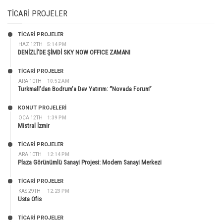
TICARI PROJELER
TİCARİ PROJELER
HAZ 12TH
5:14 PM
DENİZLİ’DE ŞİMDİ SKY NOW OFFICE ZAMANI
TİCARİ PROJELER
ARA 10TH
10:52 AM
Turkmall’dan Bodrum’a Dev Yatırım: “Novada Forum”
KONUT PROJELERI
OCA 12TH
1:39 PM
Mistral İzmir
TİCARİ PROJELER
ARA 10TH
12:14 PM
Plaza Görünümlü Sanayi Projesi: Modern Sanayi Merkezi
TİCARİ PROJELER
KAS 29TH
12:23 PM
Usta Ofis
TİCARİ PROJELER