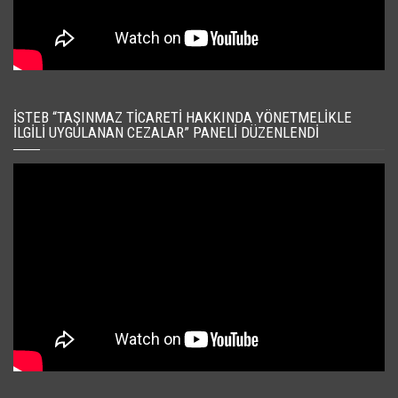
İSTEB “TAŞINMAZ TICARETI HAKKINDA YÖNETMELIKLE
İLGILI UYGULANAN CEZALAR” PANELI DÜZENLENDI