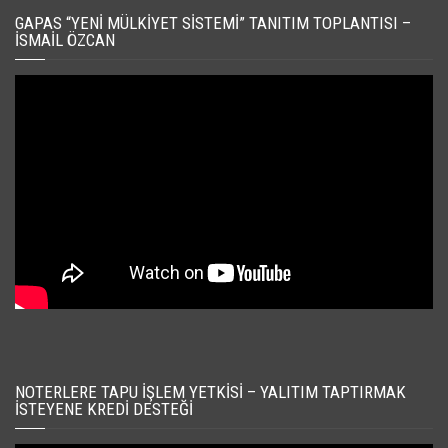
GAPAS “YENI MÜLKIYET SISTEMI” TANITIM TOPLANTISI –
İSMAIL ÖZCAN
NOTERLERE TAPU İŞLEM YETKISI – YALITIM TAPTIRMAK
İSTEYENE KREDI DESTEĞI