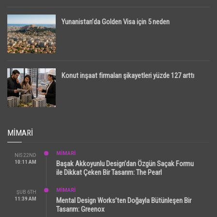
Yunanistan’da Golden Visa için 5 neden
Konut inşaat firmaları şikayetleri yüzde 127 arttı
MIMARI
MİMARİ
NIS 22ND
10:11 AM
Başak Akkoyunlu Design’dan Özgün Saçak Formu
ile Dikkat Çeken Bir Tasarım: The Pearl
MİMARİ
ŞUB 6TH
11:39 AM
Mental Design Works’ten Doğayla Bütünleşen Bir
Tasarım: Greenox