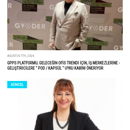
AĞUSTOS 7TH, 2026
GPPS PLATFORMU; GELECEĞİN OFİS TRENDİ İÇİN, İŞ MERKEZLERİNE -
GELİŞTİRİCİLERE " POD / KAPSÜL " UYKU KABİNİ ÖNERİYOR
GÜNCEL