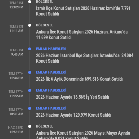
BÖLGESEL
TEM 21ST
12:02 PM
İzmir İlçe Konut Satışları 2026 Haziran: İzmir’de 7.791
Konut Satıldı
BÖLGESEL
TEM 21ST
11:11 AM
Ankara İlçe Konut Satışları 2026 Haziran: Ankara’da
11.699 konut Satıldı
EMLAK HABERLERI
TEM 21ST
9:40 AM
2026 Haziran İstanbul İlçe Satışları: İstanbul’da 24.084
Konut Satıldı
EMLAK HABERLERI
TEM 17TH
12:44 PM
2026 İlk 6 Aylık Döneminde 699.516 Konut Satıldı
EMLAK HABERLERI
TEM 17TH
11:22 AM
2026 Haziran Ayında 16.565 İş Yeri Satıldı
EMLAK HABERLERI
TEM 17TH
10:31 AM
2026 Haziran Ayında 129.979 Konut Satıldı
BÖLGESEL
HAZ 23RD
12:59 PM
Ankara İlçe Konut Satışları 2026 Mayıs: Mayıs Ayında
Ankara’da 8.021 konut Satıldı