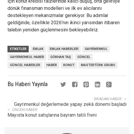
için konut kredisi faizlerinde kalıcı düşüş, orta gelirliye
dönük finansman modelleri ve ilk ev alıcılarını
destekleyen mekanizmalar gerekiyor. Bu adımlar
geldiğinde, özellikle 2026’nın ikinci yarısından itibaren
talebin yeniden güçlenmesini bekleyebiliriz.
ETIKETLER
EMLAK
EMLAK HABERLERI
GAYRIMENKUL
GAYRIMENKUL HABER
GÖKHAN TAŞ
GÜNCEL
GÜNCEL HABERLER
HABER
KONUT
MASTERTÜRK GRUBU
Bu Haberi Yayınla
SIRADAKI HABER
Gayrimenkul değerlemede yapay zekâ dönemi başladı
ÖNCEKI HABER
Mayısta konut satışlarına bayram tatili freni