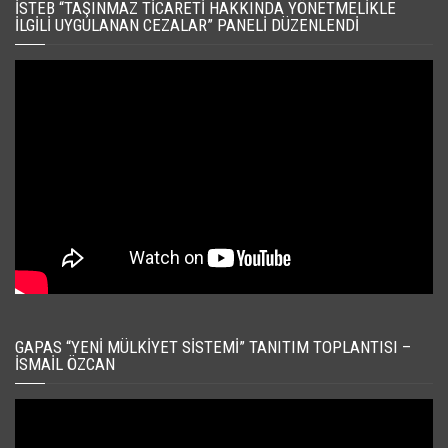
İSTEB “TAŞINMAZ TICARETI HAKKINDA YÖNETMELIKLE
İLGILI UYGULANAN CEZALAR” PANELI DÜZENLENDI
GAPAS “YENI MÜLKIYET SISTEMI” TANITIM TOPLANTISI –
İSMAIL ÖZCAN