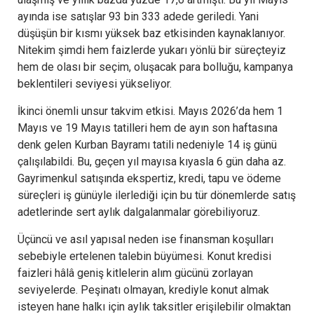
ayında ise satışlar 93 bin 333 adede geriledi. Yani
düşüşün bir kısmı yüksek baz etkisinden kaynaklanıyor.
Nitekim şimdi hem faizlerde yukarı yönlü bir süreçteyiz
hem de olası bir seçim, oluşacak para bolluğu, kampanya
beklentileri seviyesi yükseliyor.
İkinci önemli unsur takvim etkisi. Mayıs 2026’da hem 1
Mayıs ve 19 Mayıs tatilleri hem de ayın son haftasına
denk gelen Kurban Bayramı tatili nedeniyle 14 iş günü
çalışılabildi. Bu, geçen yıl mayısa kıyasla 6 gün daha az.
Gayrimenkul satışında ekspertiz, kredi, tapu ve ödeme
süreçleri iş günüyle ilerlediği için bu tür dönemlerde satış
adetlerinde sert aylık dalgalanmalar görebiliyoruz.
Üçüncü ve asıl yapısal neden ise finansman koşulları
sebebiyle ertelenen talebin büyümesi. Konut kredisi
faizleri hâlâ geniş kitlelerin alım gücünü zorlayan
seviyelerde. Peşinatı olmayan, krediyle konut almak
isteyen hane halkı için aylık taksitler erişilebilir olmaktan