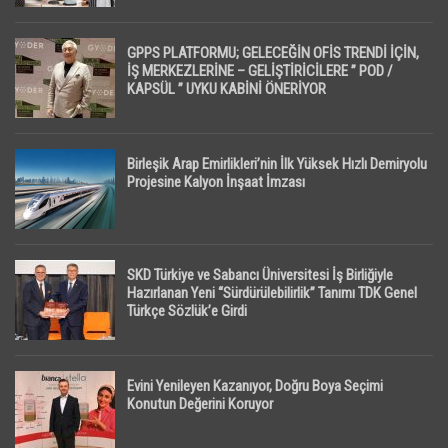
GPPS PLATFORMU; GELECEĞİN OFİS TRENDİ İÇİN,
İŞ MERKEZLERİNE – GELİŞTİRİCİLERE ” POD /
KAPSÜL ” UYKU KABİNİ ÖNERİYOR
Birleşik Arap Emirlikleri’nin İlk Yüksek Hızlı Demiryolu
Projesine Kalyon İnşaat İmzası
SKD Türkiye ve Sabancı Üniversitesi İş Birliğiyle
Hazırlanan Yeni “Sürdürülebilirlik” Tanımı TDK Genel
Türkçe Sözlük’e Girdi
Evini Yenileyen Kazanıyor, Doğru Boya Seçimi
Konutun Değerini Koruyor