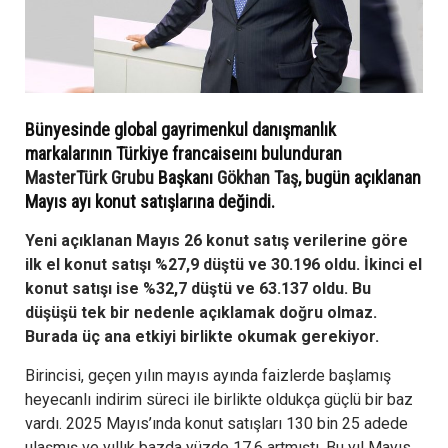
Bünyesinde global gayrimenkul danışmanlık
markalarının Türkiye francaiseını bulunduran
MasterTürk Grubu
Başkanı
Gökhan Taş
, bugün açıklanan
Mayıs ayı konut satışlarına değindi.
Yeni açıklanan Mayıs 26 konut satış verilerine göre
ilk el konut satışı %27,9 düştü ve 30.196 oldu. İkinci el
konut satışı ise %32,7 düştü ve 63.137 oldu. Bu
düşüşü tek bir nedenle açıklamak doğru olmaz.
Burada üç ana etkiyi birlikte okumak gerekiyor.
Birincisi, geçen yılın mayıs ayında faizlerde başlamış
heyecanlı indirim süreci ile birlikte oldukça güçlü bir baz
vardı. 2025 Mayıs’ında konut satışları 130 bin 25 adede
ulaşmış ve yıllık bazda yüzde 17,6 artmıştı. Bu yıl Mayıs