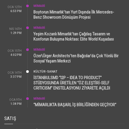
MİMARİ
OCA 12TH
6:53 PM
Boytorun Mimarlık’tan Yurt Dışında İlk Mercedes-
Benz Showroom Dönüşüm Projesi
MİMARİ
NIS 16TH
1:29 PM
Yeşim Kozanlı Mimarlık’tan Çağdaş Tasarım ve
Konforun Buluşma Noktası: Elite World Kuşadası
MİMARİ
OCA 15TH
4:02 PM
Özer\Ürger Architects’ten Bağcılar’da Çok Yönlü Bir
Sosyal Yaşam Merkezi
KÜLTÜR-SANAT
OCA 14TH
3:37 PM
İSTANBULSMD “I2P – IDEA TO PRODUCT”
STÜDYOSUNDA ÜRETİLEN “ÖZ ELEŞTİRİ-SELF
CRITICISM” ENSTELASYONU ZİYARETE AÇILDI
MİMARİ
OCA 9TH
1:38 PM
“MİMARLIKTA BAŞARI, İŞ BİRLİĞİNDEN GEÇİYOR”
SATIŞ