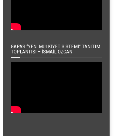
GAPAS “YENI MÜLKIYET SISTEMI” TANITIM
TOPLANTISI – İSMAIL ÖZCAN