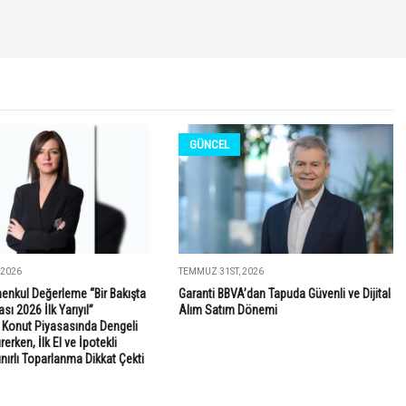
GÜNCEL
 2026
TEMMUZ 31ST, 2026
enkul Değerleme “Bir Bakışta
Garanti BBVA’dan Tapuda Güvenli ve Dijital
sı 2026 İlk Yarıyıl”
Alım Satım Dönemi
: Konut Piyasasında Dengeli
rken, İlk El ve İpotekli
ınırlı Toparlanma Dikkat Çekti