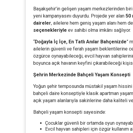
Başakşehir’in gelişen yaşam merkezlerinden biri
yeni kampanyasını duyurdu. Projede yer alan
50 
daireler
, ailelere hem geniş yaşam alanı hem d
seçenekleriyle
ev sahibi olma imkânı sağlıyor.
“
Doğayla İç İçe, En Tatlı Anılar Bahçenizde
” m
ailelerin güvenli ve ferah yaşam beklentilerine c
özgürce oynayabileceği, evcil hayvan sahiplerinin
boyunca açık havanın keyfini çıkarabileceği kişis
Şehrin Merkezinde Bahçeli Yaşam Konsepti
Yoğun şehir temposunda müstakil yaşam hissini 
bahçeli daire konseptiyle klasik apartman yaşamı
açık yaşam alanlarıyla sakinlerine daha kaliteli v
Bahçeli yaşam konsepti sayesinde:
Çocuklar güvenli bir ortamda oyun oynayabi
Evcil hayvan sahipleri için özgür kullanım a