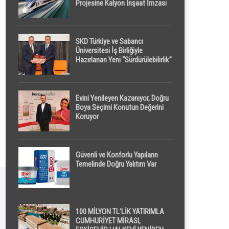
Projesine Kalyon İnşaat İmzası
SKD Türkiye ve Sabancı
Üniversitesi İş Birliğiyle
Hazırlanan Yeni “Sürdürülebilirlik”
Tanımı TDK Genel Türkçe
Sözlük’e Girdi
Evini Yenileyen Kazanıyor, Doğru
Boya Seçimi Konutun Değerini
Koruyor
Güvenli ve Konforlu Yapıların
Temelinde Doğru Yalıtım Var
100 MİLYON TL’LİK YATIRIMLA
CUMHURİYET MİRASI,