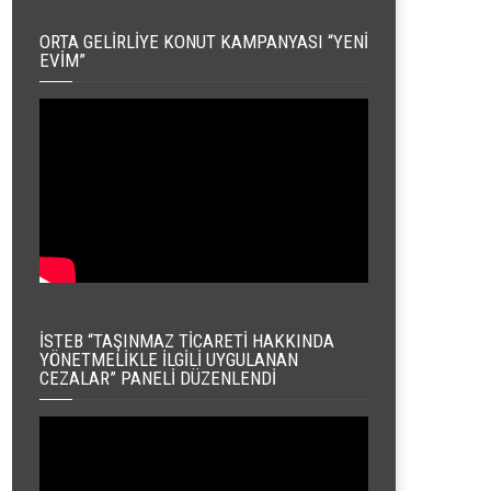
ORTA GELIRLIYE KONUT KAMPANYASI “YENI
EVIM”
İSTEB “TAŞINMAZ TICARETI HAKKINDA
YÖNETMELIKLE İLGILI UYGULANAN
CEZALAR” PANELI DÜZENLENDI