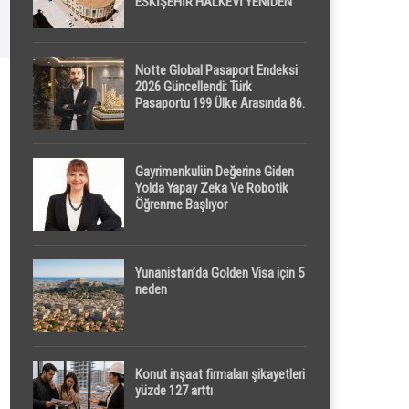
ESKİŞEHİR HALKEVİ YENİDEN
HAYAT BULUYOR
Notte Global Pasaport Endeksi
2026 Güncellendi: Türk
Pasaportu 199 Ülke Arasında 86.
Sırada
Gayrimenkulün Değerine Giden
Yolda Yapay Zeka Ve Robotik
Öğrenme Başlıyor
Yunanistan’da Golden Visa için 5
neden
Konut inşaat firmaları şikayetleri
yüzde 127 arttı