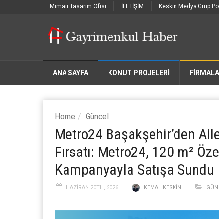
Mimari Tasarım Ofisi
İLETİŞİM
Keskin Medya Grup Por
ANA SAYFA
KONUT PROJELERİ
FIRMAL
Home
Güncel
Metro24 Başakşehir’den Ail
Fırsatı: Metro24, 120 m² Öze
Kampanyayla Satışa Sundu
HAZIRAN 20TH, 2026
KEMAL KESKIN
GÜN