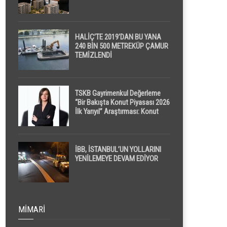
HALİÇ’TE 2019’DAN BU YANA
240 BİN 500 METREKÜP ÇAMUR
TEMİZLENDİ
TSKB Gayrimenkul Değerleme
“Bir Bakışta Konut Piyasası 2026
İlk Yarıyıl” Araştırması: Konut
Piyasasında Dengeli Görünüm
Sürerken, İlk El ve İpotekli
Satışlarda Sınırlı Toparlanma
Dikkat Çekti
İBB, İSTANBUL’UN YOLLARINI
YENİLEMEYE DEVAM EDİYOR
MIMARI