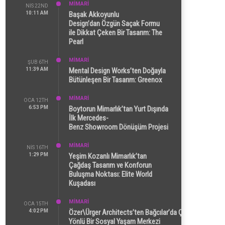
MİMARİ
NIS 22ND
10:11 AM
Başak Akkoyunlu
Design’dan Özgün Saçak Formu
ile Dikkat Çeken Bir Tasarım: The
Pearl
MİMARİ
ŞUB 6TH
11:39 AM
Mental Design Works’ten Doğayla
Bütünleşen Bir Tasarım: Greenox
MİMARİ
OCA 12TH
6:53 PM
Boytorun Mimarlık’tan Yurt Dışında
İlk Mercedes-
Benz Showroom Dönüşüm Projesi
MİMARİ
NIS 16TH
1:29 PM
Yeşim Kozanlı Mimarlık’tan
Çağdaş Tasarım ve Konforun
Buluşma Noktası: Elite World
Kuşadası
MİMARİ
OCA 15TH
4:02 PM
Özer\Ürger Architects’ten Bağcılar’da Çok
Yönlü Bir Sosyal Yaşam Merkezi