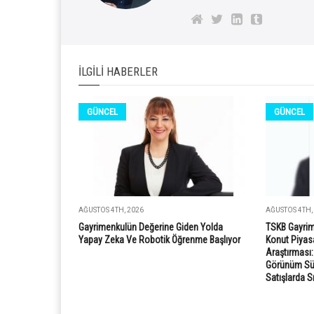
İLGILI HABERLER
GÜNCEL
GÜNCEL
AĞUSTOS 4TH, 2026
AĞUSTOS 4TH,
Gayrimenkulün Değerine Giden Yolda
TSKB Gayrim
Yapay Zeka Ve Robotik Öğrenme Başlıyor
Konut Piyasa
Araştırması
Görünüm Süre
Satışlarda S