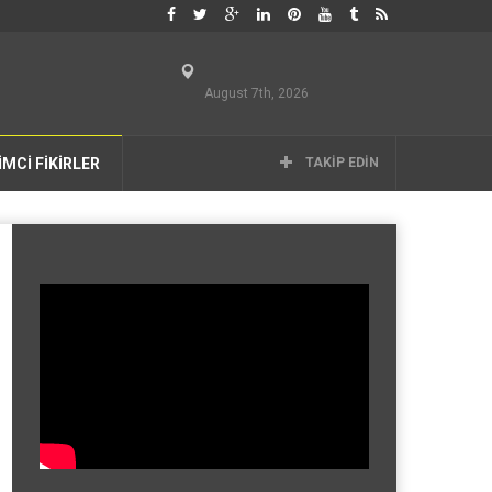
August 7th, 2026
İMCİ FİKİRLER
TAKIP EDIN