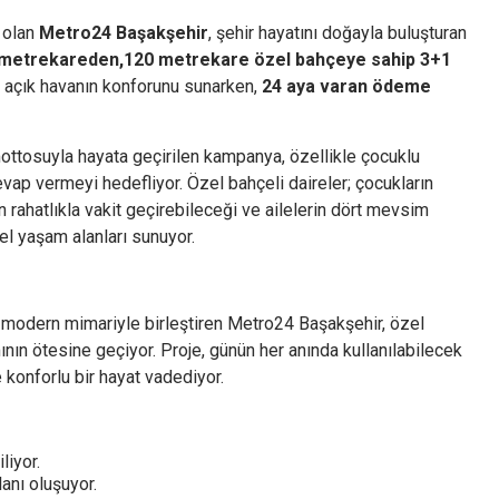
 olan
Metro24 Başakşehir
, şehir hayatını doğayla buluşturan
metrekareden,120 metrekare özel bahçeye sahip 3+1
e açık havanın konforunu sunarken,
24 aya varan ödeme
ottosuyla hayata geçirilen kampanya, özellikle çocuklu
evap vermeyi hedefliyor. Özel bahçeli daireler; çocukların
 rahatlıkla vakit geçirebileceği ve ailelerin dört mevsim
el yaşam alanları sunuyor.
modern mimariyle birleştiren Metro24 Başakşehir, özel
nın ötesine geçiyor. Proje, günün her anında kullanılabilecek
e konforlu bir hayat vadediyor.
liyor.
lanı oluşuyor.