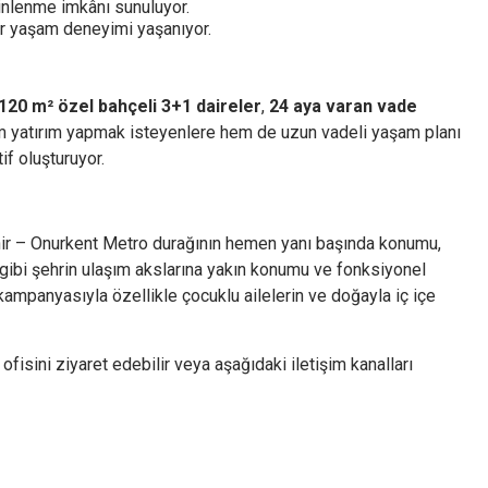
dinlenme imkânı sunuluyor.
ir yaşam deneyimi yaşanıyor.
120 m² özel bahçeli 3+1 daireler
,
24 aya varan vade
 yatırım yapmak isteyenlere hem de uzun vadeli yaşam planı
tif oluşturuyor.
ir – Onurkent Metro durağının hemen yanı başında konumu,
ibi şehrin ulaşım akslarına yakın konumu ve fonksiyonel
kampanyasıyla özellikle çocuklu ailelerin ve doğayla iç içe
ş ofisini ziyaret edebilir veya aşağıdaki iletişim kanalları