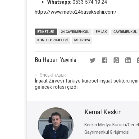
Whatsapp:
0533 574 19 24
https://www.metro24basaksehir.com/
ETIKETLER
24 GAYRIMENKUL
EMLAK
GAYRIMENKUL
KONUT PROJELERI
METRO24
Bu Haberi Yayınla
ÖNCEKI HABER
İnşaat Zirvesi Türkiye küresel inşaat sektörü için
gelecek rotası çizdi
Kemal Keskin
Keskin Medya Kurucu/Genel 
Gayrimenkul Girişimcisi