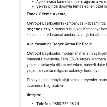
Açık havada kahvaltı, misafir ağırlama ve 
Şehrin içinde doğayla temas edilen özel b
Esnek Ödeme Avantajı
Metro24 Başakşehir’in kampanyası kapsamında
seçenekleriyle
satışa sunuluyor. Kampanya hem
kuran ailelere finansal açıdan avantajlı bir alterna
Aile Yaşamına Değer Katan Bir Proje
Metro24 Başakşehir, modern mimarisi, Başakşeh
İstanbul Havalimanı, Tem, E5 ve Kuzey Marmara g
yaşam alanlarıyla dikkat çekerken, bahçeli daire 
yaşam arayanların ilgisini çekmeyi hedefliyor.
Projeyle ilgili detaylı bilgi almak isteyenler, satı
üzerinden bilgi alabilir:
İletişim:
Telefon:
0850 226 08 24