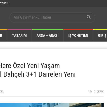
talları
AR
TASARIM
ARSA – ARAZİ
İŞ YÖNETİMİ
GİRİŞ
elere Özel Yeni Yaşam
l Bahçeli 3+1 Daireleri Yeni
CEL
0 İÇERIK