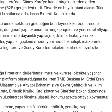
e İngiltere’den Güney Kore’ye kadar birçok ülkeden gelen
me (B2B) gerçekleştirildi. Zirvede en büyük stant alanını Türk
 fırsatlarına odaklanan Birleşik Krallık kurdu.
urumda sektörün geleceğini belirleyecek küresel trendler,
ları, döngüsel yapı ekonomisi mega projeler ve yeni nesil altyapı
nsmanı, afete dayanıklı yapılaşma, iklim adaptasyonu, akıllı
jeler, yapısal güçlendirmede yeni nesil teknolojik malzemeler
a İngiltere ve Güney Kore temsilcileri tarafından özel ülke
uğu fırsatların değerlendirilmesi ve küresel ölçekte yaşanan
platform oluşturduğunu belirten TMB Başkanı M. Erdal Eren,
Ulaştırma ve Altyapı Bakanımız ve Çevre Şehircilik ve İklim
 sıra, Birleşik Krallık, Kırgızistan ve Gine’den bakan düzeyinde
in uluslararası ölçekte ulaştığı konumu açıkça ortaya koymuştur.
alleşme, yapay zekâ, sürdürülebilirlik, yenilikçi yapı