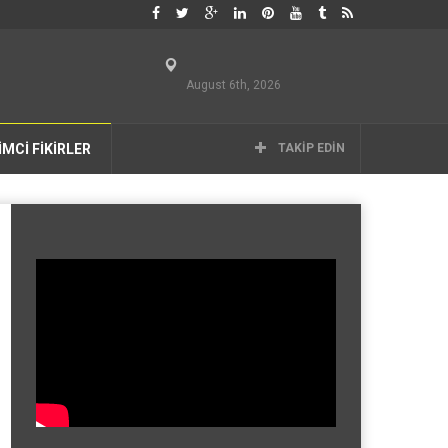
August 6th, 2026
İMCİ FİKİRLER
TAKIP EDIN