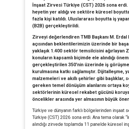
İnşaat Zirvesi Türkiye (CST) 2026 sona erdi.
heyetin yer aldığı ve sektöre küresel boyutt
fazla kişi katıldı. Uluslararası boyutta iş yap
(B2B) gerçekleştirildi.
Zirveyi değerlendiren TMB Başkanı M. Erdal Er
açısından beklentilerimizin üzerinde bir başar
yaklaşık 1.400 sektör temsilcisini ağırlayan 
konuların kapsamlı biçimde ele alındığı önem
gerçekleştirilen 350’nin üzerinde iş görüşmes
kurulmasına katkı sağlamıştır. Dijitalleşme, ya
malzemeleri ve akıllı şehirler gibi başlık
gereken temel dönüşüm alanlarını ortaya ko
sektörlerinin küresel rekabet gücünü koruyara
öncelikler arasında yer almasının büyük önem 
Türkiye ve dünyanın farklı bölgelerinden inşaat s
Türkiye (CST) 2026 sona erdi. Ana tema olarak “İn
alındığı zirvede toplamda 11 panelde küresel inşa