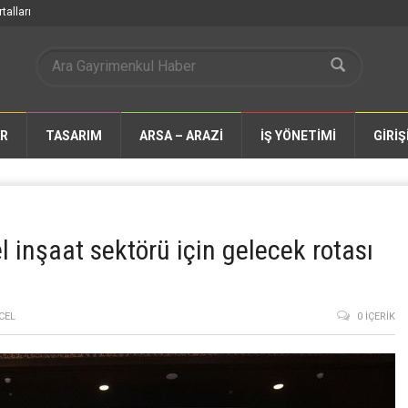
talları
AR
TASARIM
ARSA – ARAZİ
İŞ YÖNETİMİ
GİRİŞ
l inşaat sektörü için gelecek rotası
CEL
0 İÇERIK