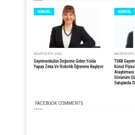
GÜNCEL
GÜNCEL
AĞUSTOS 4TH, 2026
AĞUSTOS 4TH,
Gayrimenkulün Değerine Giden Yolda
TSKB Gayrim
Yapay Zeka Ve Robotik Öğrenme Başlıyor
Konut Piyasa
Araştırması
Görünüm Süre
Satışlarda S
FACEBOOK COMMENTS