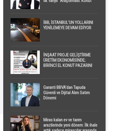
İlk Yarıyıl” Araştırması: Konut
Piyasasında Dengeli Görünüm
Sürerken, İlk El ve İpotekli
Satışlarda Sınırlı Toparlanma
Dikkat Çekti
İBB, İSTANBUL’UN YOLLARINI
YENİLEMEYE DEVAM EDİYOR
İNŞAAT PROJE GELİŞTİRME
ÜRETİM EKONOMİSİNDE;
BİRİNCİ EL KONUT PAZARINI
GPPS PLATFORMU ” PİYASA
GAYRİMENKUL ” İLE
EKRANLARA TAŞIYACAK
Garanti BBVA’dan Tapuda
Güvenli ve Dijital Alım Satım
Dönemi
Miras kalan ev ve tarım
arazilerinde yeni dönem: İlk ihale
artık sadece mirasçılar arasında