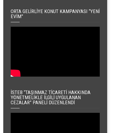
ORTA GELIRLIYE KONUT KAMPANYASI “YENI
EVIM”
İSTEB “TAŞINMAZ TICARETI HAKKINDA
YÖNETMELIKLE İLGILI UYGULANAN
CEZALAR” PANELI DÜZENLENDI