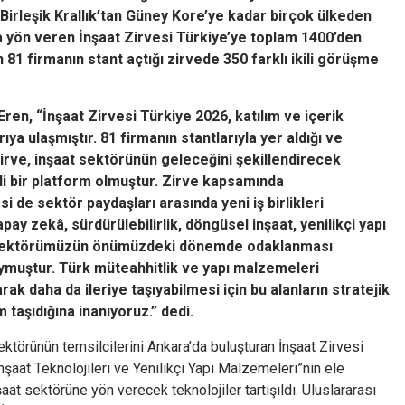
 Birleşik Krallık’tan Güney Kore’ye kadar birçok ülkeden
a yön veren İnşaat Zirvesi Türkiye’ye toplam 1400’den
an 81 firmanın stant açtığı zirvede 350 farklı ikili görüşme
en, “İnşaat Zirvesi Türkiye 2026, katılım ve içerik
ıya ulaşmıştır. 81 firmanın stantlarıyla yer aldığı ve
Zirve, inşaat sektörünün geleceğini şekillendirecek
li bir platform olmuştur. Zirve kapsamında
i de sektör paydaşları arasında yeni iş birlikleri
pay zekâ, sürdürülebilirlik, döngüsel inşaat, yenilikçi yapı
lar, sektörümüzün önümüzdeki dönemde odaklanması
ymuştur. Türk müteahhitlik ve yapı malzemeleri
k daha da ileriye taşıyabilmesi için bu alanların stratejik
taşıdığına inanıyoruz.” dedi.
ektörünün temsilcilerini Ankara’da buluşturan İnşaat Zirvesi
şaat Teknolojileri ve Yenilikçi Yapı Malzemeleri”nin ele
at sektörüne yön verecek teknolojiler tartışıldı. Uluslararası