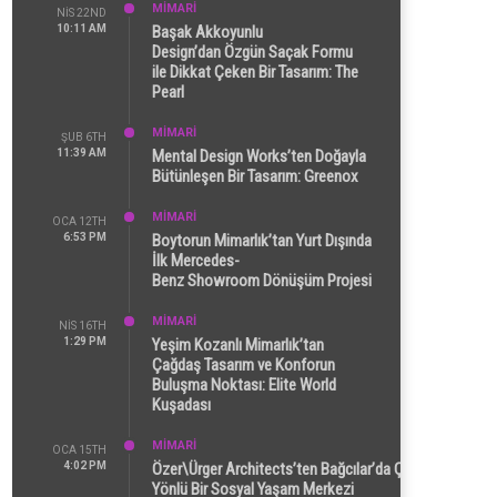
MİMARİ
NIS 22ND
10:11 AM
Başak Akkoyunlu
Design’dan Özgün Saçak Formu
ile Dikkat Çeken Bir Tasarım: The
Pearl
MİMARİ
ŞUB 6TH
11:39 AM
Mental Design Works’ten Doğayla
Bütünleşen Bir Tasarım: Greenox
MİMARİ
OCA 12TH
6:53 PM
Boytorun Mimarlık’tan Yurt Dışında
İlk Mercedes-
Benz Showroom Dönüşüm Projesi
MİMARİ
NIS 16TH
1:29 PM
Yeşim Kozanlı Mimarlık’tan
Çağdaş Tasarım ve Konforun
Buluşma Noktası: Elite World
Kuşadası
MİMARİ
OCA 15TH
4:02 PM
Özer\Ürger Architects’ten Bağcılar’da Çok
Yönlü Bir Sosyal Yaşam Merkezi