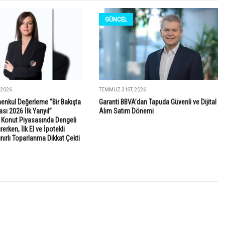
GÜNCEL
 2026
TEMMUZ 31ST, 2026
enkul Değerleme “Bir Bakışta
Garanti BBVA’dan Tapuda Güvenli ve Dijital
sı 2026 İlk Yarıyıl”
Alım Satım Dönemi
: Konut Piyasasında Dengeli
rken, İlk El ve İpotekli
ınırlı Toparlanma Dikkat Çekti