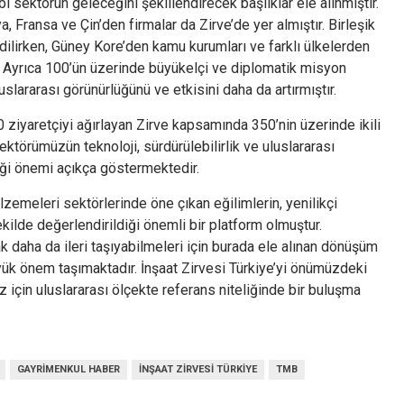
bi sektörün geleceğini şekillendirecek başlıklar ele alınmıştır.
a, Fransa ve Çin’den firmalar da Zirve’de yer almıştır. Birleşik
 edilirken, Güney Kore’den kamu kurumları ve farklı ülkelerden
r. Ayrıca 100’ün üzerinde büyükelçi ve diplomatik misyon
luslararası görünürlüğünü ve etkisini daha da artırmıştır.
00 ziyaretçiyi ağırlayan Zirve kapsamında 350’nin üzerinde ikili
sektörümüzün teknoloji, sürdürülebilirlik ve uluslararası
iği önemi açıkça göstermektedir.
lzemeleri sektörlerinde öne çıkan eğilimlerin, yenilikçi
 şekilde değerlendirildiği önemli bir platform olmuştur.
k daha da ileri taşıyabilmeleri için burada ele alınan dönüşüm
büyük önem taşımaktadır. İnşaat Zirvesi Türkiye’yi önümüzdeki
 için uluslararası ölçekte referans niteliğinde bir buluşma
GAYRIMENKUL HABER
İNŞAAT ZIRVESI TÜRKIYE
TMB