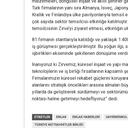
malzemeleri, döngüsel inşaat ve akıllı şehirler gi
Türk firmalarının yanı sıra Almanya, İsveç, Japony
Krallık ve Finlandiya ülke pavilyonlarıyla temsil
çok sayıda sektör temsilcisi etkinliğe katılmıştı
temsilcisinin Zirve’yi ziyaret etmesi, etkinliğin u
81 firmanın stantlarıyla katıldığı ve yaklaşık 1.4
iş görüşmesi gerçekleştirilmiştir. Bu yoğun ilgi, 
işbirlikleri ekseninde şekillenen dönüşüme verd
İnanıyoruz ki Zirvemiz, küresel inşaat ve yapı ma
teknolojilerin ve iş birliği fırsatlarının kapsamlı
Firmalarımızın küresel rekabet güçlerini koruyara
alanlarını stratejik öncelikleri arasına almaları 
yıllarda da geliştirerek sürdürmeyi ve sektörümüz
noktası haline getirmeyi hedefliyoruz” dedi.
ETIKETLER
EMLAK
EMLAK HABERLERI
GAYRIMENKUL
TÜRKIYE MÜTEAHHITLER BIRLIĞI