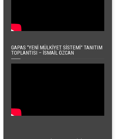
GAPAS “YENI MÜLKIYET SISTEMI” TANITIM
TOPLANTISI – İSMAIL ÖZCAN