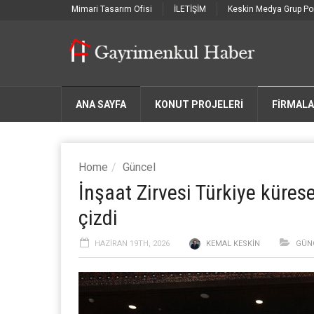
Mimari Tasarım Ofisi
İLETİŞİM
Keskin Medya Grup Por
ANA SAYFA
KONUT PROJELERİ
FIRMAL
Home
Güncel
İnşaat Zirvesi Türkiye kürese
çizdi
HAZIRAN 19TH, 2026
KEMAL KESKIN
GÜN