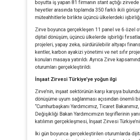
boyutta iş yapan 81 firmanın stant açtığı zirved
heyetler arasında toplamda 350 farklı ikili görüş
müteahhitlerle birlikte üçüncü ülkelerdeki işbirliği
Zirve boyunca gerçekleşen 11 panel ve 6 özel ot
dijital dönüşüm, üçüncü ülkelerde işbirliği fırsat
projeleri, yapay zeka, sürdürülebilir altyapı fina
kentler, karbon ayakizi yönetimi ve net sıfır pro
konuları masaya yatırıldı. Ayrıca Zirve kapsamınd
oturumları gerçekleştirildi.
İnşaat Zirvesi Türkiye’ye yoğun ilgi
Zirve’nin, inşaat sektörünün karşı karşıya bulund
dönüşüme uyum sağlanması açısından önemli bir 
“Cumhurbaşkanı Yardımcımız, Ticaret Bakanımız, 
Değişikliği Bakan Yardımcımızın teşriflerinin yanı
katılımın gerçekleşmesi, İnşaat Zirvesi Türkiye’n
İki gün boyunca gerçekleştirilen oturumlarda dijit