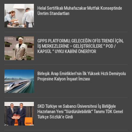
Helal Sertifikalı Muhafazakar Mutfak Konseptinde
Üretim Standartları
GPPS PLATFORMU; GELECEĞİN OFİS TRENDİ İÇİN,
İŞ MERKEZLERİNE – GELİŞTİRİCİLERE ” POD /
KAPSÜL ” UYKU KABİNİ ÖNERİYOR
Birleşik Arap Emirlikleri’nin İlk Yüksek Hızlı Demiryolu
Projesine Kalyon İnşaat İmzası
SKD Türkiye ve Sabancı Üniversitesi İş Birliğiyle
Hazırlanan Yeni “Sürdürülebilirlik” Tanımı TDK Genel
Türkçe Sözlük’e Girdi