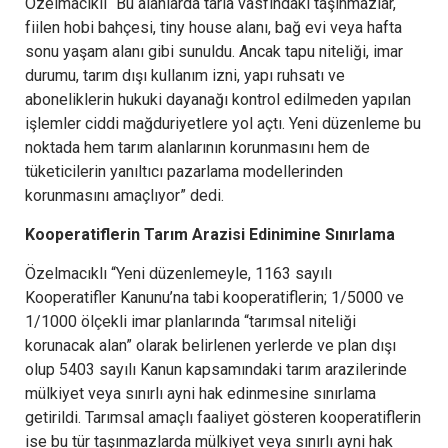
Özelmacıklı “Bu alanlarda tarla vasfındaki taşınmazlar,
fiilen hobi bahçesi, tiny house alanı, bağ evi veya hafta
sonu yaşam alanı gibi sunuldu. Ancak tapu niteliği, imar
durumu, tarım dışı kullanım izni, yapı ruhsatı ve
aboneliklerin hukuki dayanağı kontrol edilmeden yapılan
işlemler ciddi mağduriyetlere yol açtı. Yeni düzenleme bu
noktada hem tarım alanlarının korunmasını hem de
tüketicilerin yanıltıcı pazarlama modellerinden
korunmasını amaçlıyor” dedi.
Kooperatiflerin Tarım Arazisi Edinimine Sınırlama
Özelmacıklı “Yeni düzenlemeyle, 1163 sayılı
Kooperatifler Kanunu’na tabi kooperatiflerin; 1/5000 ve
1/1000 ölçekli imar planlarında “tarımsal niteliği
korunacak alan” olarak belirlenen yerlerde ve plan dışı
olup 5403 sayılı Kanun kapsamındaki tarım arazilerinde
mülkiyet veya sınırlı ayni hak edinmesine sınırlama
getirildi. Tarımsal amaçlı faaliyet gösteren kooperatiflerin
ise bu tür taşınmazlarda mülkiyet veya sınırlı ayni hak