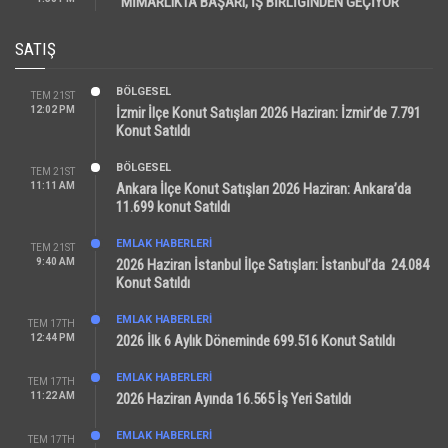
“MİMARLIKTA BAŞARI, İŞ BİRLİĞİNDEN GEÇİYOR”
SATIŞ
BÖLGESEL
TEM 21ST
12:02 PM
İzmir İlçe Konut Satışları 2026 Haziran: İzmir’de 7.791
Konut Satıldı
BÖLGESEL
TEM 21ST
11:11 AM
Ankara İlçe Konut Satışları 2026 Haziran: Ankara’da
11.699 konut Satıldı
EMLAK HABERLERI
TEM 21ST
9:40 AM
2026 Haziran İstanbul İlçe Satışları: İstanbul’da 24.084
Konut Satıldı
EMLAK HABERLERI
TEM 17TH
12:44 PM
2026 İlk 6 Aylık Döneminde 699.516 Konut Satıldı
EMLAK HABERLERI
TEM 17TH
11:22 AM
2026 Haziran Ayında 16.565 İş Yeri Satıldı
EMLAK HABERLERI
TEM 17TH