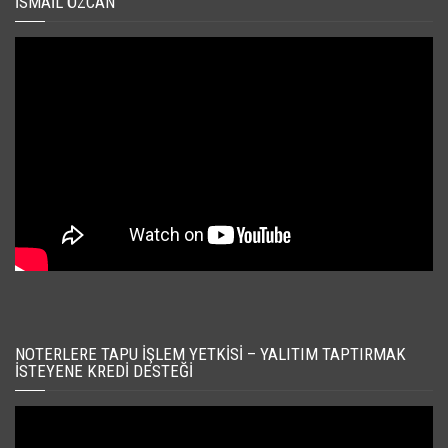
İSMAIL ÖZCAN
NOTERLERE TAPU İŞLEM YETKISI – YALITIM TAPTIRMAK
İSTEYENE KREDI DESTEĞI