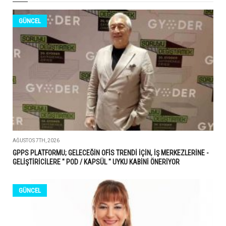
GÜNCEL
AĞUSTOS 7TH, 2026
GPPS PLATFORMU; GELECEĞİN OFİS TRENDİ İÇİN, İŞ MERKEZLERİNE -
GELİŞTİRİCİLERE " POD / KAPSÜL " UYKU KABİNİ ÖNERİYOR
GÜNCEL