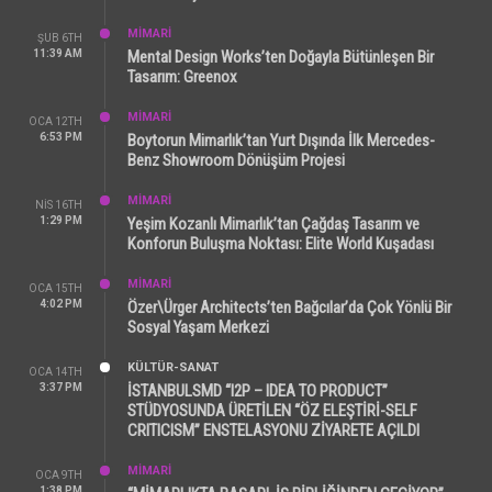
MİMARİ
ŞUB 6TH
11:39 AM
Mental Design Works’ten Doğayla Bütünleşen Bir
Tasarım: Greenox
MİMARİ
OCA 12TH
6:53 PM
Boytorun Mimarlık’tan Yurt Dışında İlk Mercedes-
Benz Showroom Dönüşüm Projesi
MİMARİ
NIS 16TH
1:29 PM
Yeşim Kozanlı Mimarlık’tan Çağdaş Tasarım ve
Konforun Buluşma Noktası: Elite World Kuşadası
MİMARİ
OCA 15TH
4:02 PM
Özer\Ürger Architects’ten Bağcılar’da Çok Yönlü Bir
Sosyal Yaşam Merkezi
KÜLTÜR-SANAT
OCA 14TH
3:37 PM
İSTANBULSMD “I2P – IDEA TO PRODUCT”
STÜDYOSUNDA ÜRETİLEN “ÖZ ELEŞTİRİ-SELF
CRITICISM” ENSTELASYONU ZİYARETE AÇILDI
MİMARİ
OCA 9TH
1:38 PM