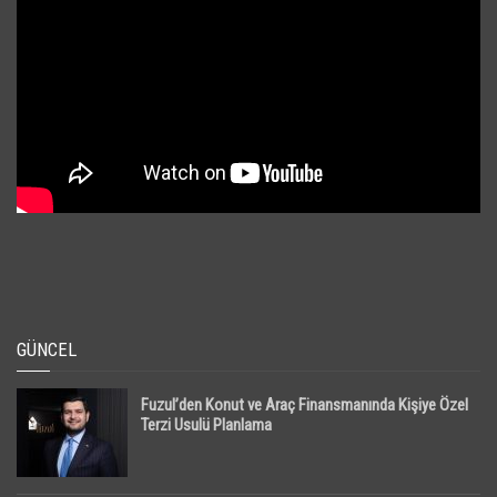
GÜNCEL
Fuzul’den Konut ve Araç Finansmanında Kişiye Özel
Terzi Usulü Planlama