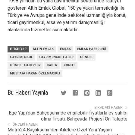
1998 yılından bu yana gayrimenkul sektöründe faaliyet
gösteren Altın Emlak Global; 150’ye yakın temsilciliği ile
Türkiye ve Avrupa genelinde sektörel uzmanlığıyla konut,
ticari gayrimenkul, arsa ve yatırım danışmanlığı
alanlarında hizmetler sunmaktadır.
ETIKETLER
ALTIN EMLAK
EMLAK
EMLAK HABERLERI
GAYRIMENKUL
GAYRIMENKUL HABER
GÜNCEL
GÜNCEL HABERLER
HABER
KONUT
MUSTAFA HAKAN ÖZELMACIKLI
Bu Haberi Yayınla
SIRADAKI HABER
Ege Yapı’dan Bahçeşehir’de erişilebilir fiyatlarla ev sahibi
olma fırsatı: Bahçeada Projesi Ön Talepte
ÖNCEKI HABER
Metro24 Başakşehir'den Ailelere Özel Yeni Yaşam