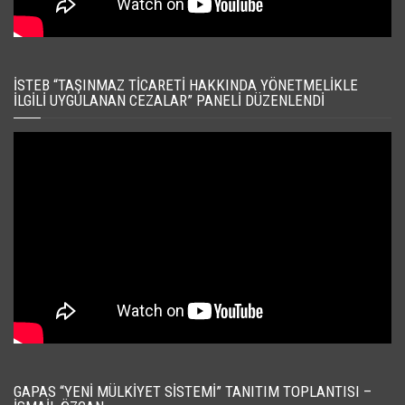
İSTEB “TAŞINMAZ TICARETI HAKKINDA YÖNETMELIKLE
İLGILI UYGULANAN CEZALAR” PANELI DÜZENLENDI
GAPAS “YENI MÜLKIYET SISTEMI” TANITIM TOPLANTISI –