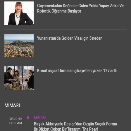
Gayrimenkulün Değerine Giden Yolda Yapay Zeka Ve
Robotik Öğrenme Başlıyor
Yunanistan’da Golden Visa için 5 neden
Konut inşaat firmaları şikayetleri yüzde 127 arttı
MIMARI
MİMARİ
NIS 22ND
10:11 AM
Başak Akkoyunlu Design’dan Özgün Saçak Formu
ile Dikkat Çeken Bir Tasarım: The Pearl