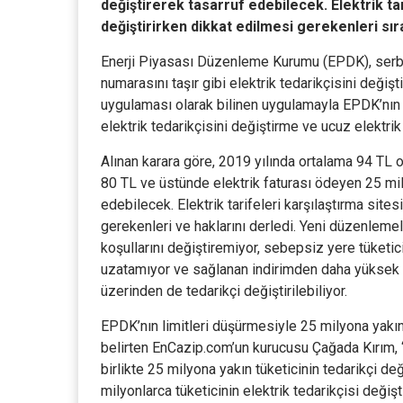
değiştirerek tasarruf edebilecek. Elektrik tar
değiştirirken dikkat edilmesi gerekenleri sıra
Enerji Piyasası Düzenleme Kurumu (EPDK), serbest
numarasını taşır gibi elektrik tedarikçisini değiş
uygulaması olarak bilinen uygulamayla EPDK’nın be
elektrik tedarikçisini değiştirme ve ucuz elektri
Alınan karara göre, 2019 yılında ortalama 94 TL ol
80 TL ve üstünde elektrik faturası ödeyen 25 mily
edebilecek. Elektrik tarifeleri karşılaştırma site
gerekenleri ve haklarını derledi. Yeni düzenlemel
koşullarını değiştiremiyor, sebepsiz yere tüket
uzatamıyor ve sağlanan indirimden daha yüksek ce
üzerinden de tedarikçi değiştirilebiliyor.
EPDK’nın limitleri düşürmesiyle 25 milyona yakın 
belirten EnCazip.com’un kurucusu Çağada Kırım, “
birlikte 25 milyona yakın tüketicinin tedarikçi de
milyonlarca tüketicinin elektrik tedarikçisi değişt