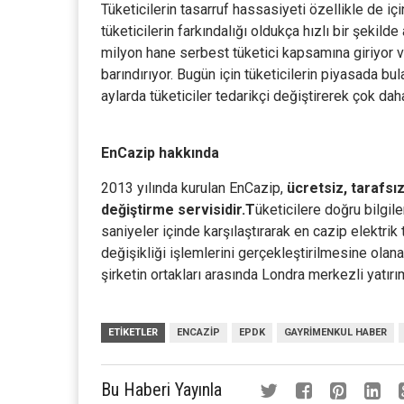
Tüketicilerin tasarruf hassasiyeti özellikle de 
tüketicilerin farkındalığı oldukça hızlı bir şekild
milyon hane serbest tüketici kapsamına giriyor ve
barındırıyor. Bugün için tüketicilerin piyasada bu
aylarda tüketiciler tedarikçi değiştirerek çok dah
EnCazip hakkında
2013 yılında kurulan EnCazip,
ücretsiz, tarafsız
değiştirme servisidir.
T
üketicilere doğru bilgiler
saniyeler içinde karşılaştırarak en cazip elektrik
değişikliği işlemlerini gerçekleştirilmesine olan
şirketin ortakları arasında Londra merkezli yatır
ETIKETLER
ENCAZIP
EPDK
GAYRIMENKUL HABER
Bu Haberi Yayınla