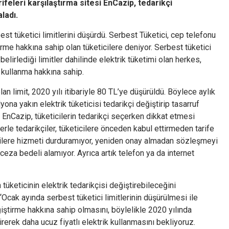
ifeleri karşılaştırma sitesi EnCazip, tedarikçi
ladı.
 tüketici limitlerini düşürdü. Serbest Tüketici, cep telefonu
tirme hakkına sahip olan tüketicilere deniyor. Serbest tüketici
lirlediği limitler dahilinde elektrik tüketimi olan herkes,
k kullanma hakkına sahip.
an limit, 2020 yılı itibariyle 80 TL’ye düşürüldü. Böylece aylık
ona yakın elektrik tüketicisi tedarikçi değiştirip tasarruf
si EnCazip, tüketicilerin tedarikçi seçerken dikkat etmesi
erle tedarikçiler, tüketicilere önceden kabul ettirmeden tarife
icilere hizmeti durduramıyor, yeniden onay almadan sözleşmeyi
za bedeli alamıyor. Ayrıca artık telefon ya da internet
tüketicinin elektrik tedarikçisi değiştirebileceğini
Ocak ayında serbest tüketici limitlerinin düşürülmesi ile
ğiştirme hakkına sahip olmasını, böylelikle 2020 yılında
irerek daha ucuz fiyatlı elektrik kullanmasını bekliyoruz.