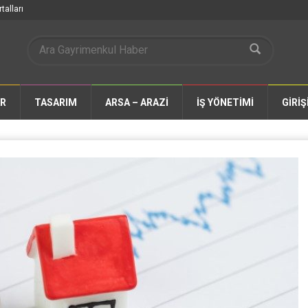
talları
AR
TASARIM
ARSA – ARAZİ
İŞ YÖNETİMİ
GİRİŞ