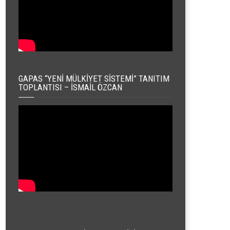
GAPAS “YENI MÜLKIYET SISTEMI” TANITIM
TOPLANTISI – İSMAIL ÖZCAN