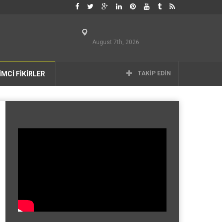
August 7th, 2026
İMCİ FİKİRLER
TAKIP EDIN