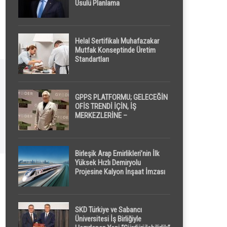
Usulü Planlama
Helal Sertifikalı Muhafazakar
Mutfak Konseptinde Üretim
Standartları
GPPS PLATFORMU; GELECEĞİN
OFİS TRENDİ İÇİN, İŞ
MERKEZLERİNE –
GELİŞTİRİCİLERE ” POD /
KAPSÜL ” UYKU KABİNİ
ÖNERİYOR
Birleşik Arap Emirlikleri’nin İlk
Yüksek Hızlı Demiryolu
Projesine Kalyon İnşaat İmzası
SKD Türkiye ve Sabancı
Üniversitesi İş Birliğiyle