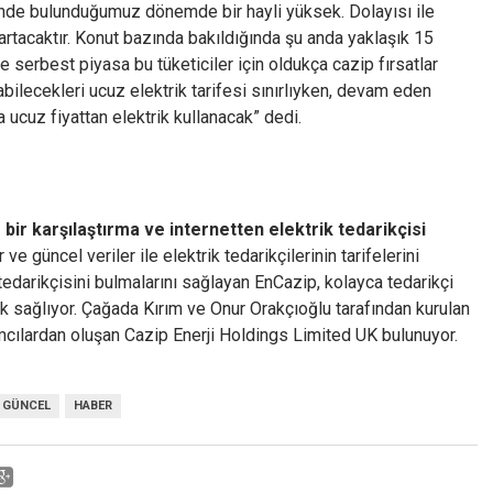
içinde bulunduğumuz dönemde bir hayli yüksek. Dolayısı ile
e artacaktır. Konut bazında bakıldığında şu anda yaklaşık 15
 serbest piyasa bu tüketiciler için oldukça cazip fırsatlar
labilecekleri ucuz elektrik tarifesi sınırlıyken, devam eden
a ucuz fiyattan elektrik kullanacak” dedi.
 bir karşılaştırma ve internetten elektrik tedarikçisi
 ve güncel veriler ile elektrik tedarikçilerinin tarifelerini
 tedarikçisini bulmalarını sağlayan EnCazip, kolayca tedarikçi
ak sağlıyor. Çağada Kırım ve Onur Orakçıoğlu tarafından kurulan
ımcılardan oluşan Cazip Enerji Holdings Limited UK bulunuyor.
GÜNCEL
HABER