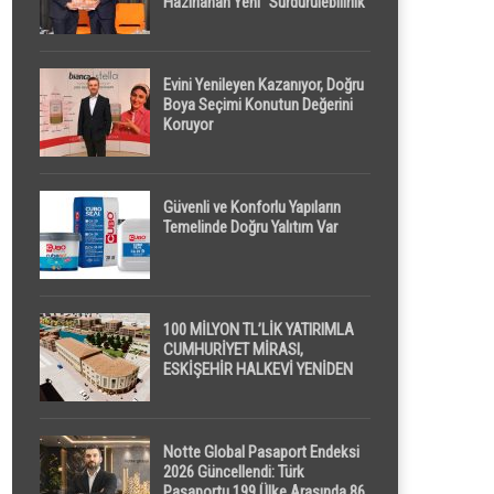
Hazırlanan Yeni “Sürdürülebilirlik”
Tanımı TDK Genel Türkçe
Sözlük’e Girdi
Evini Yenileyen Kazanıyor, Doğru
Boya Seçimi Konutun Değerini
Koruyor
Güvenli ve Konforlu Yapıların
Temelinde Doğru Yalıtım Var
100 MİLYON TL’LİK YATIRIMLA
CUMHURİYET MİRASI,
ESKİŞEHİR HALKEVİ YENİDEN
HAYAT BULUYOR
Notte Global Pasaport Endeksi
2026 Güncellendi: Türk
Pasaportu 199 Ülke Arasında 86.