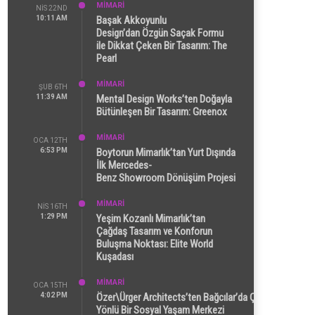
MİMARİ
NIS 22ND
10:11 AM
Başak Akkoyunlu
Design’dan Özgün Saçak Formu
ile Dikkat Çeken Bir Tasarım: The
Pearl
MİMARİ
ŞUB 6TH
11:39 AM
Mental Design Works’ten Doğayla
Bütünleşen Bir Tasarım: Greenox
MİMARİ
OCA 12TH
6:53 PM
Boytorun Mimarlık’tan Yurt Dışında
İlk Mercedes-
Benz Showroom Dönüşüm Projesi
MİMARİ
NIS 16TH
1:29 PM
Yeşim Kozanlı Mimarlık’tan
Çağdaş Tasarım ve Konforun
Buluşma Noktası: Elite World
Kuşadası
MİMARİ
OCA 15TH
4:02 PM
Özer\Ürger Architects’ten Bağcılar’da Çok
Yönlü Bir Sosyal Yaşam Merkezi