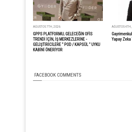
AĞUSTOS 7TH, 2026
AĞUSTOS 4TH,
GPPS PLATFORMU; GELECEĞİN OFİS
Gayrimenkul
TRENDİ İÇİN, İŞ MERKEZLERİNE -
Yapay Zeka 
GELİŞTİRİCİLERE " POD / KAPSÜL " UYKU
KABİNİ ÖNERİYOR
FACEBOOK COMMENTS