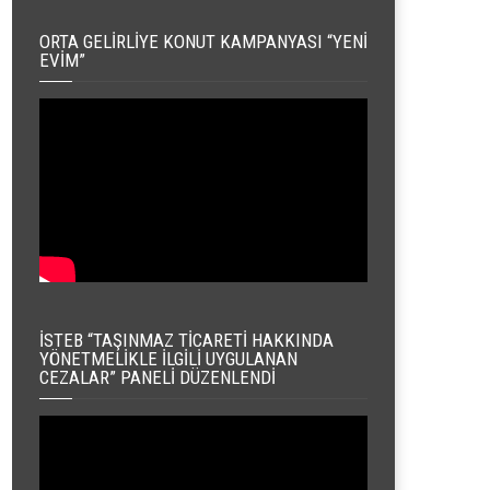
ORTA GELIRLIYE KONUT KAMPANYASI “YENI
EVIM”
İSTEB “TAŞINMAZ TICARETI HAKKINDA
YÖNETMELIKLE İLGILI UYGULANAN
CEZALAR” PANELI DÜZENLENDI