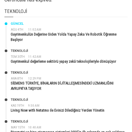
TEKNOLOJI
GÜNCEL
AĞU 4TH
11:02 AM
Gayrimenkulün Değerine Giden Yolda Yapay Zeka Ve Robotik Öğrenme
Başlıyor
TEKNOLOJİ
TEM 30TH
11:42 AM
Gayrimenkul değerleme sektörü yapay zekâ teknolojileriyle dönüşüyor
TEKNOLOJİ
ARA 8TH
12:29 PM
SİEMENS TÜRKİYE, BİNALARIN DİJİTALLEŞMESİNDEKİ UZMANLIĞINI
AVRUPA’YA TAŞIYOR
TEKNOLOJİ
KAS 19TH
9:50 AM
Living Now with Netatmo ile Evinizi Dilediğiniz Yerden Yönetin
TEKNOLOJİ
MAY 15TH
10:40 AM