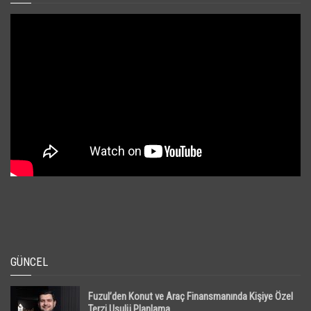
GÜNCEL
Fuzul’den Konut ve Araç Finansmanında Kişiye Özel
Terzi Usulü Planlama