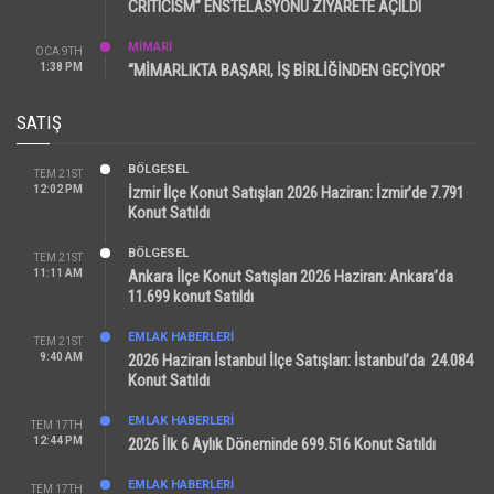
CRITICISM” ENSTELASYONU ZİYARETE AÇILDI
MİMARİ
OCA 9TH
1:38 PM
“MİMARLIKTA BAŞARI, İŞ BİRLİĞİNDEN GEÇİYOR”
SATIŞ
BÖLGESEL
TEM 21ST
12:02 PM
İzmir İlçe Konut Satışları 2026 Haziran: İzmir’de 7.791
Konut Satıldı
BÖLGESEL
TEM 21ST
11:11 AM
Ankara İlçe Konut Satışları 2026 Haziran: Ankara’da
11.699 konut Satıldı
EMLAK HABERLERI
TEM 21ST
9:40 AM
2026 Haziran İstanbul İlçe Satışları: İstanbul’da 24.084
Konut Satıldı
EMLAK HABERLERI
TEM 17TH
12:44 PM
2026 İlk 6 Aylık Döneminde 699.516 Konut Satıldı
EMLAK HABERLERI
TEM 17TH