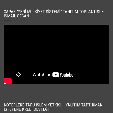
GAPAS “YENI MÜLKIYET SISTEMI” TANITIM TOPLANTISI –
İSMAIL ÖZCAN
NOTERLERE TAPU İŞLEM YETKISI – YALITIM TAPTIRMAK
İSTEYENE KREDI DESTEĞI