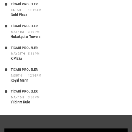
TİCARİ PROJELER
KAS 6TH
10:12 AM
Gold Plaza
TİCARİ PROJELER
MAY 31ST
3:10 PM
Hukukçular Towers
TİCARİ PROJELER
MAY 25TH
5:51 PM
K Plaza
TİCARİ PROJELER
NIS 8TH
12:34 PM
Royal Marin
TİCARİ PROJELER
MAR 16TH
3:30 PM
Yıldırım Kule