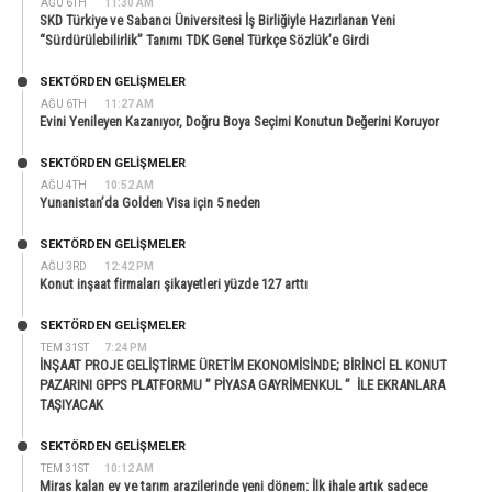
AĞU 6TH
11:30 AM
SKD Türkiye ve Sabancı Üniversitesi İş Birliğiyle Hazırlanan Yeni
“Sürdürülebilirlik” Tanımı TDK Genel Türkçe Sözlük’e Girdi
SEKTÖRDEN GELIŞMELER
AĞU 6TH
11:27 AM
Evini Yenileyen Kazanıyor, Doğru Boya Seçimi Konutun Değerini Koruyor
SEKTÖRDEN GELIŞMELER
AĞU 4TH
10:52 AM
Yunanistan’da Golden Visa için 5 neden
SEKTÖRDEN GELIŞMELER
AĞU 3RD
12:42 PM
Konut inşaat firmaları şikayetleri yüzde 127 arttı
SEKTÖRDEN GELIŞMELER
TEM 31ST
7:24 PM
İNŞAAT PROJE GELİŞTİRME ÜRETİM EKONOMİSİNDE; BİRİNCİ EL KONUT
PAZARINI GPPS PLATFORMU ” PİYASA GAYRİMENKUL ” İLE EKRANLARA
TAŞIYACAK
SEKTÖRDEN GELIŞMELER
TEM 31ST
10:12 AM
Miras kalan ev ve tarım arazilerinde yeni dönem: İlk ihale artık sadece