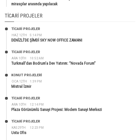
mirasçılar arasında yapılacak
TICARI PROJELER
TİCARİ PROJELER
HAZ 12TH
5:14 PM
DENİZLİ’DE ŞİMDİ SKY NOW OFFICE ZAMANI
TİCARİ PROJELER
ARA 10TH
10:52 AM
Turkmall’dan Bodrum’a Dev Yatırım: “Novada Forum”
KONUT PROJELERI
OCA 12TH
1:39 PM
Mistral İzmir
TİCARİ PROJELER
ARA 10TH
12:14 PM
Plaza Görünümlü Sanayi Projesi: Modern Sanayi Merkezi
TİCARİ PROJELER
KAS 29TH
12:23 PM
Usta Ofis