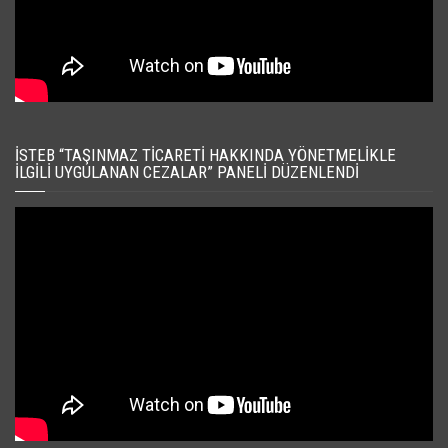
İSTEB “TAŞINMAZ TICARETI HAKKINDA YÖNETMELIKLE
İLGILI UYGULANAN CEZALAR” PANELI DÜZENLENDI