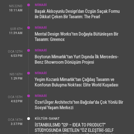
MİMARİ
NIS 22ND
10:11 AM
Başak Akkoyunlu Design’dan Özgün Saçak Formu
ile Dikkat Çeken Bir Tasarım: The Pearl
MİMARİ
ŞUB 6TH
11:39 AM
Mental Design Works’ten Doğayla Bütünleşen Bir
Tasarım: Greenox
MİMARİ
OCA 12TH
6:53 PM
Boytorun Mimarlık’tan Yurt Dışında İlk Mercedes-
Benz Showroom Dönüşüm Projesi
MİMARİ
NIS 16TH
1:29 PM
Yeşim Kozanlı Mimarlık’tan Çağdaş Tasarım ve
Konforun Buluşma Noktası: Elite World Kuşadası
MİMARİ
OCA 15TH
4:02 PM
Özer\Ürger Architects’ten Bağcılar’da Çok Yönlü Bir
Sosyal Yaşam Merkezi
KÜLTÜR-SANAT
OCA 14TH
3:37 PM
İSTANBULSMD “I2P – IDEA TO PRODUCT”
STÜDYOSUNDA ÜRETİLEN “ÖZ ELEŞTİRİ-SELF