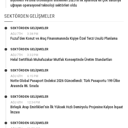
Biyometri ve bina otomasyon sistemleri 2025’in ilk aylarında en çok saldırıya
uğrayan operasyonel teknoloji sektörleri oldu
SEKTÖRDEN GELIŞMELER
SEKTÖRDEN GELIŞMELER
AĞU 7TH
3:38 PM
Fuzul’den Konut ve Araç Finansmanında Kişiye Özel Terzi Usulü Planlama
SEKTÖRDEN GELIŞMELER
AĞU 7TH
3:32 PM
Helal Sertifikalı Muhafazakar Mutfak Konseptinde Üretim Standartları
SEKTÖRDEN GELIŞMELER
AĞU 6TH
6:15 PM
Notte Global Pasaport Endeksi 2026 Güncellendi: Türk Pasaportu 199 Ülke
Arasında 86. Sırada
SEKTÖRDEN GELIŞMELER
AĞU 6TH
12:34 PM
Birleşik Arap Emirlikleri’nin İlk Yüksek Hızlı Demiryolu Projesine Kalyon İnşaat
İmzası
SEKTÖRDEN GELIŞMELER