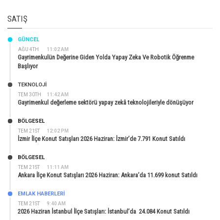
SATIŞ
GÜNCEL
AĞU 4TH
11:02 AM
Gayrimenkulün Değerine Giden Yolda Yapay Zeka Ve Robotik Öğrenme
Başlıyor
TEKNOLOJİ
TEM 30TH
11:42 AM
Gayrimenkul değerleme sektörü yapay zekâ teknolojileriyle dönüşüyor
BÖLGESEL
TEM 21ST
12:02 PM
İzmir İlçe Konut Satışları 2026 Haziran: İzmir’de 7.791 Konut Satıldı
BÖLGESEL
TEM 21ST
11:11 AM
Ankara İlçe Konut Satışları 2026 Haziran: Ankara’da 11.699 konut Satıldı
EMLAK HABERLERI
TEM 21ST
9:40 AM
2026 Haziran İstanbul İlçe Satışları: İstanbul’da 24.084 Konut Satıldı