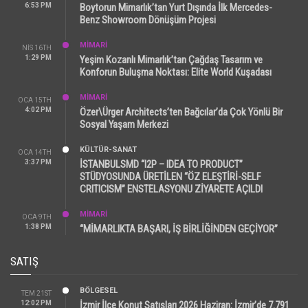
6:53 PM
Boytorun Mimarlık’tan Yurt Dışında İlk Mercedes-
Benz Showroom Dönüşüm Projesi
MİMARİ
NIS 16TH
1:29 PM
Yeşim Kozanlı Mimarlık’tan Çağdaş Tasarım ve
Konforun Buluşma Noktası: Elite World Kuşadası
MİMARİ
OCA 15TH
4:02 PM
Özer\Ürger Architects’ten Bağcılar’da Çok Yönlü Bir
Sosyal Yaşam Merkezi
KÜLTÜR-SANAT
OCA 14TH
3:37 PM
İSTANBULSMD “I2P – IDEA TO PRODUCT”
STÜDYOSUNDA ÜRETİLEN “ÖZ ELEŞTİRİ-SELF
CRITICISM” ENSTELASYONU ZİYARETE AÇILDI
MİMARİ
OCA 9TH
1:38 PM
“MİMARLIKTA BAŞARI, İŞ BİRLİĞİNDEN GEÇİYOR”
SATIŞ
BÖLGESEL
TEM 21ST
12:02 PM
İzmir İlçe Konut Satışları 2026 Haziran: İzmir’de 7.791