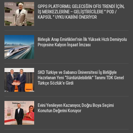
GPPS PLATFORMU; GELECEĞİN OFİS TRENDİ İÇİN,
İŞ MERKEZLERİNE – GELİŞTİRİCİLERE ” POD /
KAPSÜL ” UYKU KABİNİ ÖNERİYOR
Birleşik Arap Emirlikleri’nin İlk Yüksek Hızlı Demiryolu
Projesine Kalyon İnşaat İmzası
SKD Türkiye ve Sabancı Üniversitesi İş Birliğiyle
Hazırlanan Yeni “Sürdürülebilirlik” Tanımı TDK Genel
Türkçe Sözlük’e Girdi
Evini Yenileyen Kazanıyor, Doğru Boya Seçimi
Konutun Değerini Koruyor