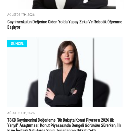
AĞUSTOS 4TH, 2026
Gayrimenkulün Değerine Giden Yolda Yapay Zeka Ve Robotik Öğrenme
Başlıyor
GÜNCEL
AĞUSTOS 4TH, 2026
TSKB Gayrimenkul Değerleme “Bir Bakışta Konut Piyasası 2026 İlk
Yarıyıl” Araştırması: Konut Piyasasında Dengeli Görünüm Sürerken, İlk
El ve İpotekli Satışlarda Sınırlı Toparlanma Dikkat Çekti