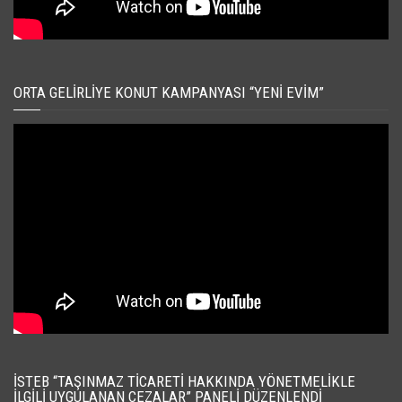
ORTA GELIRLIYE KONUT KAMPANYASI “YENI EVIM”
İSTEB “TAŞINMAZ TICARETI HAKKINDA YÖNETMELIKLE
İLGILI UYGULANAN CEZALAR” PANELI DÜZENLENDI