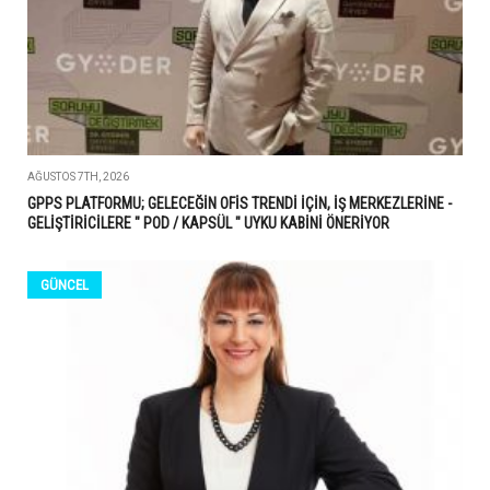
AĞUSTOS 7TH, 2026
GPPS PLATFORMU; GELECEĞİN OFİS TRENDİ İÇİN, İŞ MERKEZLERİNE -
GELİŞTİRİCİLERE " POD / KAPSÜL " UYKU KABİNİ ÖNERİYOR
GÜNCEL