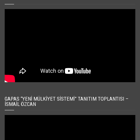
GAPAS “YENI MÜLKIYET SISTEMI” TANITIM TOPLANTISI –
İSMAIL ÖZCAN