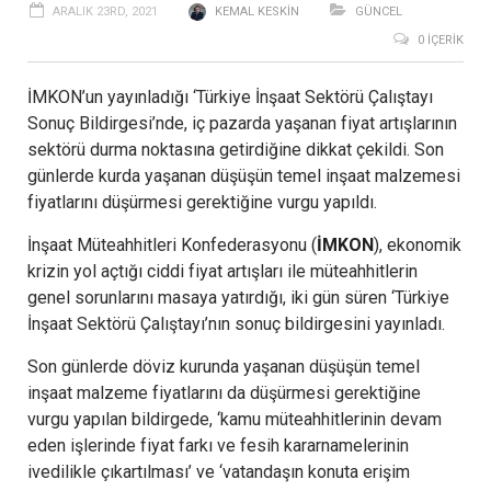
ARALIK 23RD, 2021
KEMAL KESKIN
GÜNCEL
0 İÇERIK
İMKON’un yayınladığı ‘Türkiye İnşaat Sektörü Çalıştayı
Sonuç Bildirgesi’nde, iç pazarda yaşanan fiyat artışlarının
sektörü durma noktasına getirdiğine dikkat çekildi. Son
günlerde kurda yaşanan düşüşün temel inşaat malzemesi
fiyatlarını düşürmesi gerektiğine vurgu yapıldı.
İnşaat Müteahhitleri Konfederasyonu (
İMKON
), ekonomik
krizin yol açtığı ciddi fiyat artışları ile müteahhitlerin
genel sorunlarını masaya yatırdığı, iki gün süren ‘Türkiye
İnşaat Sektörü Çalıştayı’nın sonuç bildirgesini yayınladı.
Son günlerde döviz kurunda yaşanan düşüşün temel
inşaat malzeme fiyatlarını da düşürmesi gerektiğine
vurgu yapılan bildirgede, ‘kamu müteahhitlerinin devam
eden işlerinde fiyat farkı ve fesih kararnamelerinin
ivedilikle çıkartılması’ ve ‘vatandaşın konuta erişim