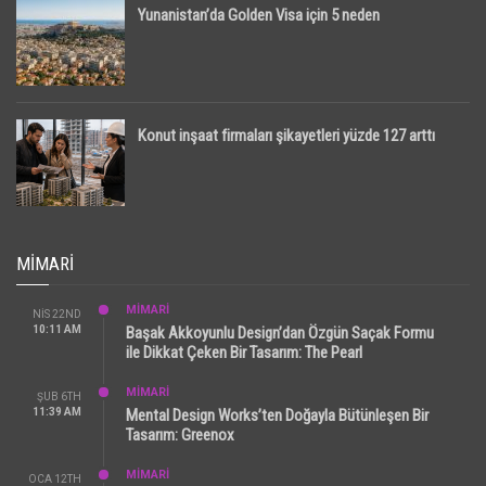
Yunanistan’da Golden Visa için 5 neden
Konut inşaat firmaları şikayetleri yüzde 127 arttı
MIMARI
MİMARİ
NIS 22ND
10:11 AM
Başak Akkoyunlu Design’dan Özgün Saçak Formu
ile Dikkat Çeken Bir Tasarım: The Pearl
MİMARİ
ŞUB 6TH
11:39 AM
Mental Design Works’ten Doğayla Bütünleşen Bir
Tasarım: Greenox
MİMARİ
OCA 12TH