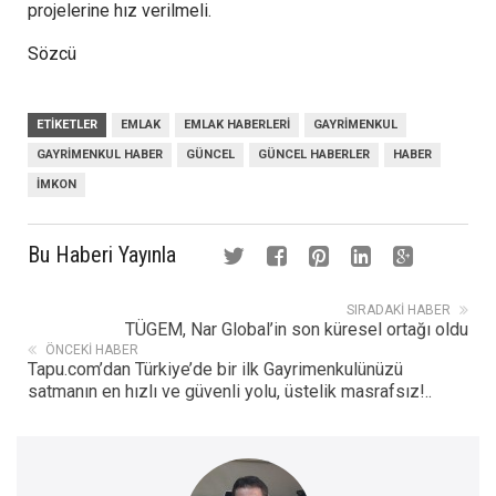
projelerine hız verilmeli.
Sözcü
ETIKETLER
EMLAK
EMLAK HABERLERI
GAYRIMENKUL
GAYRIMENKUL HABER
GÜNCEL
GÜNCEL HABERLER
HABER
IMKON
Bu Haberi Yayınla
SIRADAKI HABER
TÜGEM, Nar Global’in son küresel ortağı oldu
ÖNCEKI HABER
Tapu.com’dan Türkiye’de bir ilk Gayrimenkulünüzü
satmanın en hızlı ve güvenli yolu, üstelik masrafsız!..