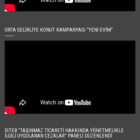
ORTA GELIRLIYE KONUT KAMPANYASI “YENI EVIM”
İSTEB “TAŞINMAZ TICARETI HAKKINDA YÖNETMELIKLE
İLGILI UYGULANAN CEZALAR” PANELI DÜZENLENDI