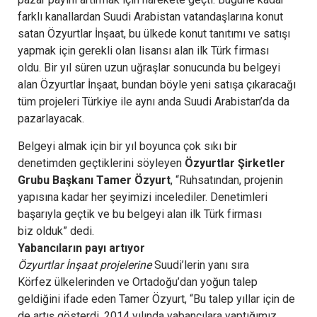
farklı kanallardan Suudi Arabistan vatandaşlarına konut
satan Özyurtlar İnşaat, bu ülkede konut tanıtımı ve satışı
yapmak için gerekli olan lisansı alan ilk Türk firması
oldu. Bir yıl süren uzun uğraşlar sonucunda bu belgeyi
alan Özyurtlar İnşaat, bundan böyle yeni satışa çıkaracağı
tüm projeleri Türkiye ile aynı anda Suudi Arabistan’da da
pazarlayacak.
Belgeyi almak için bir yıl boyunca çok sıkı bir
denetimden geçtiklerini söyleyen
Özyurtlar Şirketler
Grubu Başkanı Tamer Özyurt
, “Ruhsatından, projenin
yapısına kadar her şeyimizi incelediler. Denetimleri
başarıyla geçtik ve bu belgeyi alan ilk Türk firması
biz olduk” dedi.
Yabancıların payı artıyor
Özyurtlar İnşaat projelerine
Suudi’lerin yanı sıra
Körfez ülkelerinden ve Ortadoğu’dan yoğun talep
geldiğini ifade eden Tamer Özyurt, “Bu talep yıllar için de
de artış gösterdi. 2014 yılında yabancılara yaptığımız