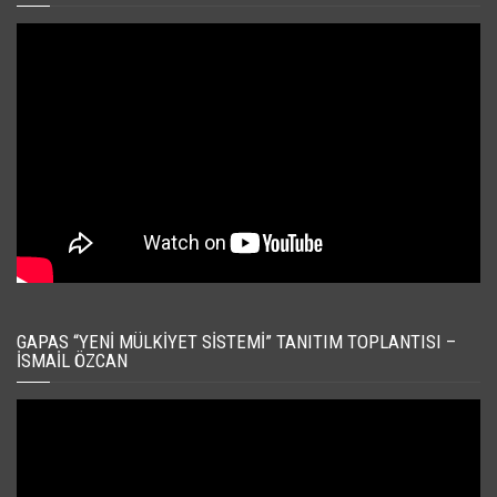
GAPAS “YENI MÜLKIYET SISTEMI” TANITIM TOPLANTISI –
İSMAIL ÖZCAN