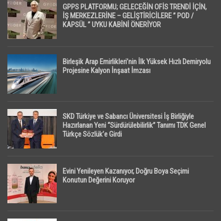
GPPS PLATFORMU; GELECEĞİN OFİS TRENDİ İÇİN,
İŞ MERKEZLERİNE – GELİŞTİRİCİLERE ” POD /
KAPSÜL ” UYKU KABİNİ ÖNERİYOR
Birleşik Arap Emirlikleri’nin İlk Yüksek Hızlı Demiryolu
Projesine Kalyon İnşaat İmzası
SKD Türkiye ve Sabancı Üniversitesi İş Birliğiyle
Hazırlanan Yeni “Sürdürülebilirlik” Tanımı TDK Genel
Türkçe Sözlük’e Girdi
Evini Yenileyen Kazanıyor, Doğru Boya Seçimi
Konutun Değerini Koruyor