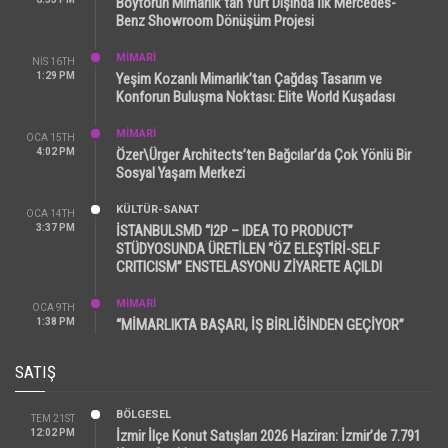
Boytorun Mimarlık’tan Yurt Dışında İlk Mercedes-
Benz Showroom Dönüşüm Projesi
MİMARİ
NIS 16TH
1:29 PM
Yeşim Kozanlı Mimarlık’tan Çağdaş Tasarım ve
Konforun Buluşma Noktası: Elite World Kuşadası
MİMARİ
OCA 15TH
4:02 PM
Özer\Ürger Architects’ten Bağcılar’da Çok Yönlü Bir
Sosyal Yaşam Merkezi
KÜLTÜR-SANAT
OCA 14TH
3:37 PM
İSTANBULSMD “I2P – IDEA TO PRODUCT”
STÜDYOSUNDA ÜRETİLEN “ÖZ ELEŞTİRİ-SELF
CRITICISM” ENSTELASYONU ZİYARETE AÇILDI
MİMARİ
OCA 9TH
1:38 PM
“MİMARLIKTA BAŞARI, İŞ BİRLİĞİNDEN GEÇİYOR”
SATIŞ
BÖLGESEL
TEM 21ST
12:02 PM
İzmir İlçe Konut Satışları 2026 Haziran: İzmir’de 7.791