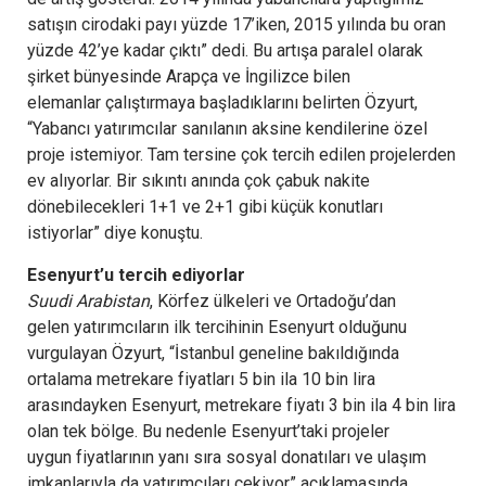
satışın cirodaki payı yüzde 17’iken, 2015 yılında bu oran
yüzde 42’ye kadar çıktı” dedi. Bu artışa paralel olarak
şirket bünyesinde Arapça ve İngilizce bilen
elemanlar çalıştırmaya başladıklarını belirten Özyurt,
“Yabancı yatırımcılar sanılanın aksine kendilerine özel
proje istemiyor. Tam tersine çok tercih edilen projelerden
ev alıyorlar. Bir sıkıntı anında çok çabuk nakite
dönebilecekleri 1+1 ve 2+1 gibi küçük konutları
istiyorlar” diye konuştu.
Esenyurt’u tercih ediyorlar
Suudi Arabistan
, Körfez ülkeleri ve Ortadoğu’dan
gelen yatırımcıların ilk tercihinin Esenyurt olduğunu
vurgulayan Özyurt, “İstanbul geneline bakıldığında
ortalama metrekare fiyatları 5 bin ila 10 bin lira
arasındayken Esenyurt, metrekare fiyatı 3 bin ila 4 bin lira
olan tek bölge. Bu nedenle Esenyurt’taki projeler
uygun fiyatlarının yanı sıra sosyal donatıları ve ulaşım
imkanlarıyla da yatırımcıları çekiyor” açıklamasında