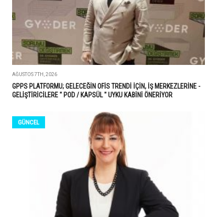
AĞUSTOS 7TH, 2026
GPPS PLATFORMU; GELECEĞİN OFİS TRENDİ İÇİN, İŞ MERKEZLERİNE -
GELİŞTİRİCİLERE " POD / KAPSÜL " UYKU KABİNİ ÖNERİYOR
GÜNCEL