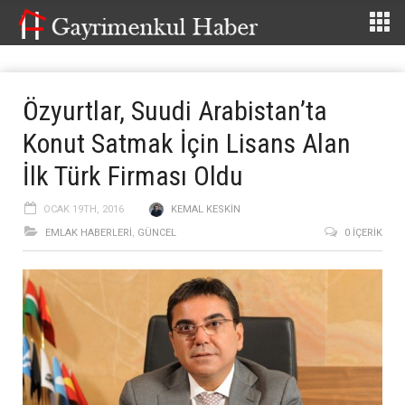
Özyurtlar, Suudi Arabistan’ta
Konut Satmak İçin Lisans Alan
İlk Türk Firması Oldu
OCAK 19TH, 2016
KEMAL KESKIN
EMLAK HABERLERI
,
GÜNCEL
0 İÇERIK