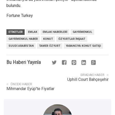
bulundu.
Fortune Turkey
ETIKETLER
EMLAK
EMLAK HABERLERI
GAYRIMENKUL
GAYRIMENKUL HABER
KONUT
ÖZYURTLAR İNŞAAT
SUUDI ARABISTAN
TAMER ÖZYURT
YABANCIYA KONUT SATIŞI
Bu Haberi Yayınla
SIRADAKI HABER
Uphill Court Bahçeşehir
ÖNCEKI HABER
Mihmandar Eyüp'te Fiyatlar