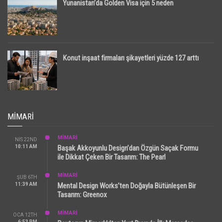
Yunanistan’da Golden Visa için 5 neden
Konut inşaat firmaları şikayetleri yüzde 127 arttı
MIMARI
MİMARİ
NIS 22ND
10:11 AM
Başak Akkoyunlu Design’dan Özgün Saçak Formu
ile Dikkat Çeken Bir Tasarım: The Pearl
MİMARİ
ŞUB 6TH
11:39 AM
Mental Design Works’ten Doğayla Bütünleşen Bir
Tasarım: Greenox
MİMARİ
OCA 12TH
6:53 PM