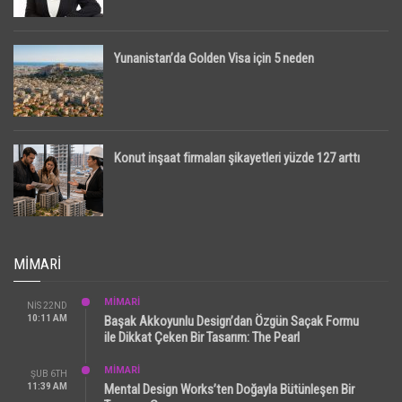
Yunanistan’da Golden Visa için 5 neden
Konut inşaat firmaları şikayetleri yüzde 127 arttı
MIMARI
MİMARİ
NIS 22ND
10:11 AM
Başak Akkoyunlu Design’dan Özgün Saçak Formu
ile Dikkat Çeken Bir Tasarım: The Pearl
MİMARİ
ŞUB 6TH
11:39 AM
Mental Design Works’ten Doğayla Bütünleşen Bir