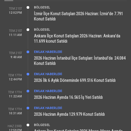
BÖLGESEL
TEM 21ST
12:02 PM
İzmir İlçe Konut Satışları 2026 Haziran: İzmir’de 7.791
Konut Satıldı
BÖLGESEL
TEM 21ST
11:11 AM
Ankara İlçe Konut Satışları 2026 Haziran: Ankara’da
11.699 konut Satıldı
EMLAK HABERLERI
TEM 21ST
9:40 AM
2026 Haziran İstanbul İlçe Satışları: İstanbul’da 24.084
Konut Satıldı
EMLAK HABERLERI
TEM 17TH
12:44 PM
2026 İlk 6 Aylık Döneminde 699.516 Konut Satıldı
EMLAK HABERLERI
TEM 17TH
11:22 AM
2026 Haziran Ayında 16.565 İş Yeri Satıldı
EMLAK HABERLERI
TEM 17TH
10:31 AM
2026 Haziran Ayında 129.979 Konut Satıldı
BÖLGESEL
HAZ 23RD
12:59 PM