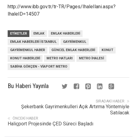
http://www.ibb.gov.tr/tr-TR/Pages/IhaleIlani.aspx?
IhaleID=14507
ETIKETLER
EMLAK
EMLAK HABERLERI
EMLAK HABERLERI ISTANBUL
GAYRIMENKUL
GAYRIMENKUL HABER
GÜNCEL EMLAK HABERLERI
KONUT
KONUT HABERLERI
METRO HATLARI
METRO IHALESI
SABIHA GÖKÇEN - VIAPORT METRO
Bu Haberi Yayınla
SIRADAKI HABER
Şekerbank Gayrimenkulleri Açık Artırma Yöntemiyle
Satılacak
ÖNCEKI HABER
Haliçport Projesinde ÇED Süreci Başladı