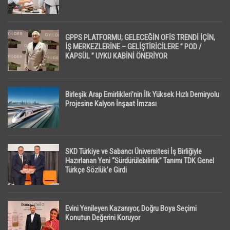
GPPS PLATFORMU; GELECEĞİN OFİS TRENDİ İÇİN,
İŞ MERKEZLERİNE – GELİŞTİRİCİLERE ” POD /
KAPSÜL ” UYKU KABİNİ ÖNERİYOR
Birleşik Arap Emirlikleri’nin İlk Yüksek Hızlı Demiryolu
Projesine Kalyon İnşaat İmzası
SKD Türkiye ve Sabancı Üniversitesi İş Birliğiyle
Hazırlanan Yeni “Sürdürülebilirlik” Tanımı TDK Genel
Türkçe Sözlük’e Girdi
Evini Yenileyen Kazanıyor, Doğru Boya Seçimi
Konutun Değerini Koruyor