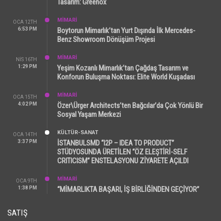
Tasarım: Greenox
MİMARİ
OCA 12TH
6:53 PM
Boytorun Mimarlık’tan Yurt Dışında İlk Mercedes-
Benz Showroom Dönüşüm Projesi
MİMARİ
NIS 16TH
1:29 PM
Yeşim Kozanlı Mimarlık’tan Çağdaş Tasarım ve
Konforun Buluşma Noktası: Elite World Kuşadası
MİMARİ
OCA 15TH
4:02 PM
Özer\Ürger Architects’ten Bağcılar’da Çok Yönlü Bir
Sosyal Yaşam Merkezi
KÜLTÜR-SANAT
OCA 14TH
3:37 PM
İSTANBULSMD “I2P – IDEA TO PRODUCT”
STÜDYOSUNDA ÜRETİLEN “ÖZ ELEŞTİRİ-SELF
CRITICISM” ENSTELASYONU ZİYARETE AÇILDI
MİMARİ
OCA 9TH
1:38 PM
“MİMARLIKTA BAŞARI, İŞ BİRLİĞİNDEN GEÇİYOR”
SATIŞ