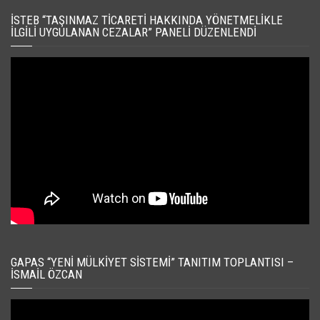
İSTEB “TAŞINMAZ TICARETI HAKKINDA YÖNETMELIKLE
İLGILI UYGULANAN CEZALAR” PANELI DÜZENLENDI
GAPAS “YENI MÜLKIYET SISTEMI” TANITIM TOPLANTISI –
İSMAIL ÖZCAN