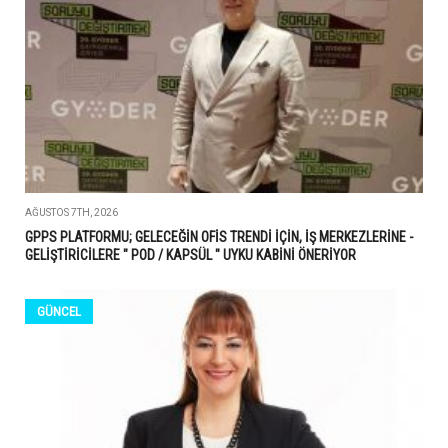
AĞUSTOS 7TH, 2026
GPPS PLATFORMU; GELECEĞİN OFİS TRENDİ İÇİN, İŞ MERKEZLERİNE -
GELİŞTİRİCİLERE " POD / KAPSÜL " UYKU KABİNİ ÖNERİYOR
GÜNCEL