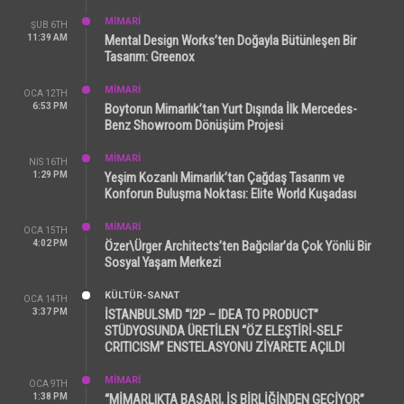
MİMARİ
ŞUB 6TH
11:39 AM
Mental Design Works’ten Doğayla Bütünleşen Bir
Tasarım: Greenox
MİMARİ
OCA 12TH
6:53 PM
Boytorun Mimarlık’tan Yurt Dışında İlk Mercedes-
Benz Showroom Dönüşüm Projesi
MİMARİ
NIS 16TH
1:29 PM
Yeşim Kozanlı Mimarlık’tan Çağdaş Tasarım ve
Konforun Buluşma Noktası: Elite World Kuşadası
MİMARİ
OCA 15TH
4:02 PM
Özer\Ürger Architects’ten Bağcılar’da Çok Yönlü Bir
Sosyal Yaşam Merkezi
KÜLTÜR-SANAT
OCA 14TH
3:37 PM
İSTANBULSMD “I2P – IDEA TO PRODUCT”
STÜDYOSUNDA ÜRETİLEN “ÖZ ELEŞTİRİ-SELF
CRITICISM” ENSTELASYONU ZİYARETE AÇILDI
MİMARİ
OCA 9TH
1:38 PM
“MİMARLIKTA BAŞARI, İŞ BİRLİĞİNDEN GEÇİYOR”