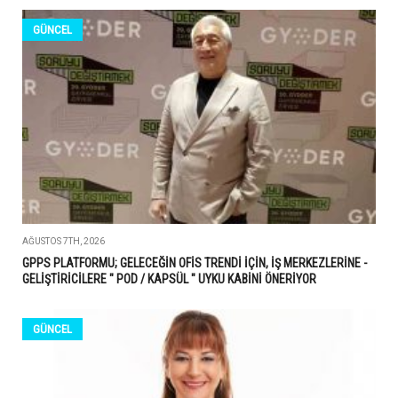
GÜNCEL
AĞUSTOS 7TH, 2026
GPPS PLATFORMU; GELECEĞİN OFİS TRENDİ İÇİN, İŞ MERKEZLERİNE -
GELİŞTİRİCİLERE " POD / KAPSÜL " UYKU KABİNİ ÖNERİYOR
GÜNCEL