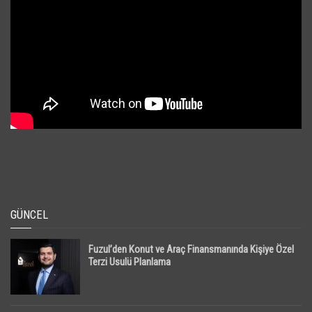
GÜNCEL
Fuzul’den Konut ve Araç Finansmanında Kişiye Özel
Terzi Usulü Planlama