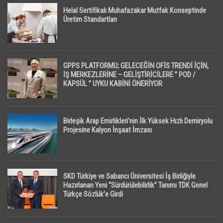
Helal Sertifikalı Muhafazakar Mutfak Konseptinde
Üretim Standartları
GPPS PLATFORMU; GELECEĞİN OFİS TRENDİ İÇİN,
İŞ MERKEZLERİNE – GELİŞTİRİCİLERE ” POD /
KAPSÜL ” UYKU KABİNİ ÖNERİYOR
Birleşik Arap Emirlikleri’nin İlk Yüksek Hızlı Demiryolu
Projesine Kalyon İnşaat İmzası
SKD Türkiye ve Sabancı Üniversitesi İş Birliğiyle
Hazırlanan Yeni “Sürdürülebilirlik” Tanımı TDK Genel
Türkçe Sözlük’e Girdi