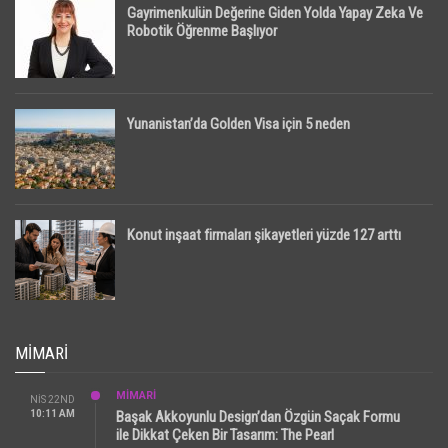
Gayrimenkulün Değerine Giden Yolda Yapay Zeka Ve
Robotik Öğrenme Başlıyor
Yunanistan’da Golden Visa için 5 neden
Konut inşaat firmaları şikayetleri yüzde 127 arttı
MIMARI
MİMARİ
NIS 22ND
10:11 AM
Başak Akkoyunlu Design’dan Özgün Saçak Formu
ile Dikkat Çeken Bir Tasarım: The Pearl