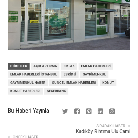
ETIKETLER
AÇIK ARTIRMA
EMLAK
EMLAK HABERLERI
EMLAK HABERLERI ISTANBUL
ESKIDJI
GAYRIMENKUL
GAYRIMENKUL HABER
GÜNCEL EMLAK HABERLERI
KONUT
KONUT HABERLERI
ŞEKERBANK
Bu Haberi Yayınla
SIRADAKI HABER
Kadıköy Rıhtıma Ulu Cami
ÖNCEKI HABER