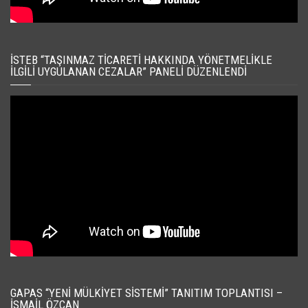
İSTEB “TAŞINMAZ TICARETI HAKKINDA YÖNETMELIKLE
İLGILI UYGULANAN CEZALAR” PANELI DÜZENLENDI
GAPAS “YENI MÜLKIYET SISTEMI” TANITIM TOPLANTISI –
İSMAIL ÖZCAN