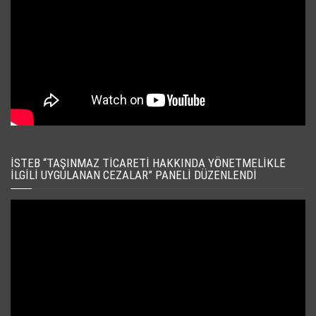
İSTEB “TAŞINMAZ TICARETI HAKKINDA YÖNETMELIKLE
İLGILI UYGULANAN CEZALAR” PANELI DÜZENLENDI