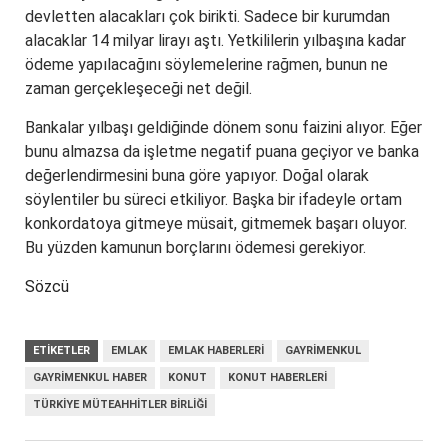
devletten alacakları çok birikti. Sadece bir kurumdan
alacaklar 14 milyar lirayı aştı. Yetkililerin yılbaşına kadar
ödeme yapılacağını söylemelerine rağmen, bunun ne
zaman gerçekleşeceği net değil.
Bankalar yılbaşı geldiğinde dönem sonu faizini alıyor. Eğer
bunu almazsa da işletme negatif puana geçiyor ve banka
değerlendirmesini buna göre yapıyor. Doğal olarak
söylentiler bu süreci etkiliyor. Başka bir ifadeyle ortam
konkordatoya gitmeye müsait, gitmemek başarı oluyor.
Bu yüzden kamunun borçlarını ödemesi gerekiyor.
Sözcü
ETIKETLER
EMLAK
EMLAK HABERLERI
GAYRIMENKUL
GAYRIMENKUL HABER
KONUT
KONUT HABERLERI
TÜRKIYE MÜTEAHHITLER BIRLIĞI