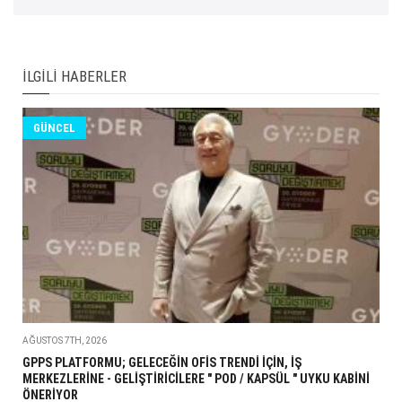
İLGILI HABERLER
GÜNCEL
AĞUSTOS 7TH, 2026
GPPS PLATFORMU; GELECEĞİN OFİS TRENDİ İÇİN, İŞ
MERKEZLERİNE - GELİŞTİRİCİLERE " POD / KAPSÜL " UYKU KABİNİ
ÖNERİYOR