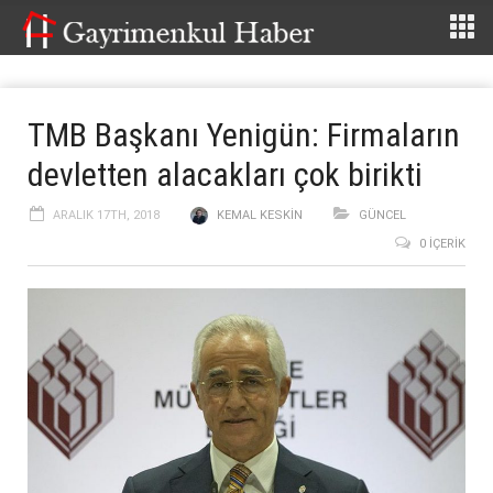
TMB Başkanı Yenigün: Firmaların
devletten alacakları çok birikti
ARALIK 17TH, 2018
KEMAL KESKIN
GÜNCEL
0 İÇERIK