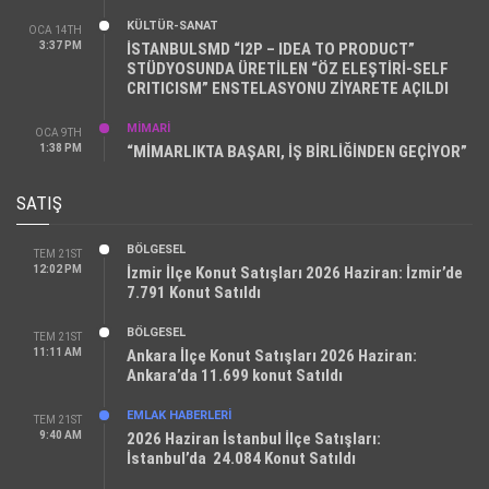
KÜLTÜR-SANAT
OCA 14TH
3:37 PM
İSTANBULSMD “I2P – IDEA TO PRODUCT”
STÜDYOSUNDA ÜRETİLEN “ÖZ ELEŞTİRİ-SELF
CRITICISM” ENSTELASYONU ZİYARETE AÇILDI
MİMARİ
OCA 9TH
1:38 PM
“MİMARLIKTA BAŞARI, İŞ BİRLİĞİNDEN GEÇİYOR”
SATIŞ
BÖLGESEL
TEM 21ST
12:02 PM
İzmir İlçe Konut Satışları 2026 Haziran: İzmir’de
7.791 Konut Satıldı
BÖLGESEL
TEM 21ST
11:11 AM
Ankara İlçe Konut Satışları 2026 Haziran:
Ankara’da 11.699 konut Satıldı
EMLAK HABERLERI
TEM 21ST
9:40 AM
2026 Haziran İstanbul İlçe Satışları:
İstanbul’da 24.084 Konut Satıldı