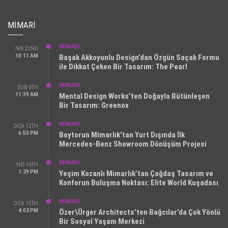
MIMARI
MİMARİ
NIS 22ND
10:11 AM
Başak Akkoyunlu Design’dan Özgün Saçak Formu
ile Dikkat Çeken Bir Tasarım: The Pearl
MİMARİ
ŞUB 6TH
11:39 AM
Mental Design Works’ten Doğayla Bütünleşen
Bir Tasarım: Greenox
MİMARİ
OCA 12TH
6:53 PM
Boytorun Mimarlık’tan Yurt Dışında İlk
Mercedes-Benz Showroom Dönüşüm Projesi
MİMARİ
NIS 16TH
1:29 PM
Yeşim Kozanlı Mimarlık’tan Çağdaş Tasarım ve
Konforun Buluşma Noktası: Elite World Kuşadası
MİMARİ
OCA 15TH
4:02 PM
Özer\Ürger Architects’ten Bağcılar’da Çok Yönlü
Bir Sosyal Yaşam Merkezi