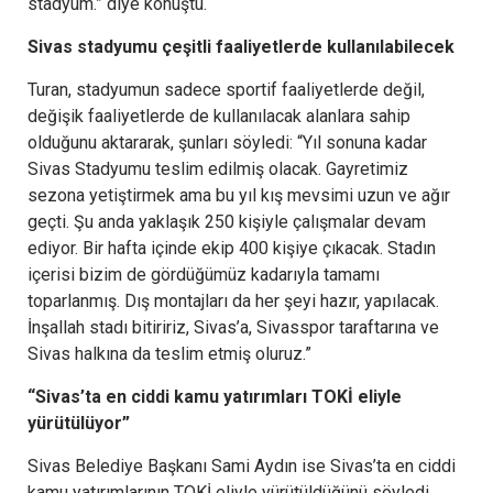
stadyum.” diye konuştu.
Sivas stadyumu çeşitli faaliyetlerde kullanılabilecek
Turan, stadyumun sadece sportif faaliyetlerde değil,
değişik faaliyetlerde de kullanılacak alanlara sahip
olduğunu aktararak, şunları söyledi: “Yıl sonuna kadar
Sivas Stadyumu teslim edilmiş olacak. Gayretimiz
sezona yetiştirmek ama bu yıl kış mevsimi uzun ve ağır
geçti. Şu anda yaklaşık 250 kişiyle çalışmalar devam
ediyor. Bir hafta içinde ekip 400 kişiye çıkacak. Stadın
içerisi bizim de gördüğümüz kadarıyla tamamı
toparlanmış. Dış montajları da her şeyi hazır, yapılacak.
İnşallah stadı bitiririz, Sivas’a, Sivasspor taraftarına ve
Sivas halkına da teslim etmiş oluruz.”
“Sivas’ta en ciddi kamu yatırımları TOKİ eliyle
yürütülüyor”
Sivas Belediye Başkanı Sami Aydın ise Sivas’ta en ciddi
kamu yatırımlarının TOKİ eliyle yürütüldüğünü söyledi.