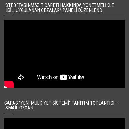
İSTEB “TAŞINMAZ TICARETI HAKKINDA YÖNETMELIKLE
İLGILI UYGULANAN CEZALAR” PANELI DÜZENLENDI
GAPAS “YENI MÜLKIYET SISTEMI” TANITIM TOPLANTISI –
İSMAIL ÖZCAN