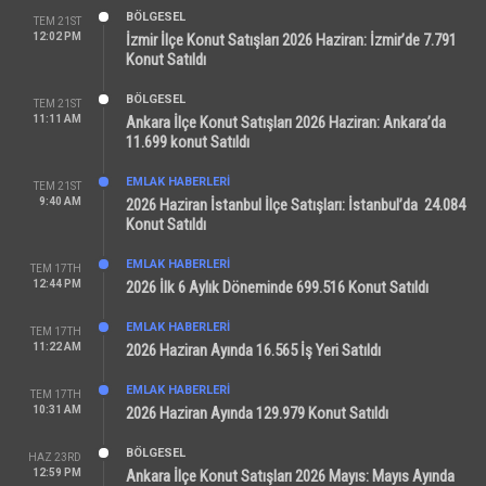
BÖLGESEL
TEM 21ST
12:02 PM
İzmir İlçe Konut Satışları 2026 Haziran: İzmir’de 7.791
Konut Satıldı
BÖLGESEL
TEM 21ST
11:11 AM
Ankara İlçe Konut Satışları 2026 Haziran: Ankara’da
11.699 konut Satıldı
EMLAK HABERLERI
TEM 21ST
9:40 AM
2026 Haziran İstanbul İlçe Satışları: İstanbul’da 24.084
Konut Satıldı
EMLAK HABERLERI
TEM 17TH
12:44 PM
2026 İlk 6 Aylık Döneminde 699.516 Konut Satıldı
EMLAK HABERLERI
TEM 17TH
11:22 AM
2026 Haziran Ayında 16.565 İş Yeri Satıldı
EMLAK HABERLERI
TEM 17TH
10:31 AM
2026 Haziran Ayında 129.979 Konut Satıldı
BÖLGESEL
HAZ 23RD
12:59 PM
Ankara İlçe Konut Satışları 2026 Mayıs: Mayıs Ayında