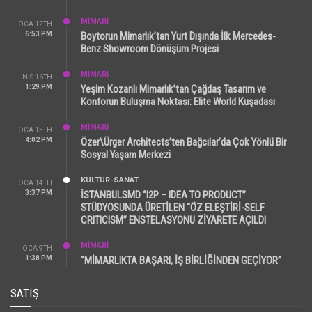
MİMARİ
OCA 12TH
6:53 PM
Boytorun Mimarlık’tan Yurt Dışında İlk Mercedes-
Benz Showroom Dönüşüm Projesi
MİMARİ
NIS 16TH
1:29 PM
Yeşim Kozanlı Mimarlık’tan Çağdaş Tasarım ve
Konforun Buluşma Noktası: Elite World Kuşadası
MİMARİ
OCA 15TH
4:02 PM
Özer\Ürger Architects’ten Bağcılar’da Çok Yönlü Bir
Sosyal Yaşam Merkezi
KÜLTÜR-SANAT
OCA 14TH
3:37 PM
İSTANBULSMD “I2P – IDEA TO PRODUCT”
STÜDYOSUNDA ÜRETİLEN “ÖZ ELEŞTİRİ-SELF
CRITICISM” ENSTELASYONU ZİYARETE AÇILDI
MİMARİ
OCA 9TH
1:38 PM
“MİMARLIKTA BAŞARI, İŞ BİRLİĞİNDEN GEÇİYOR”
SATIŞ