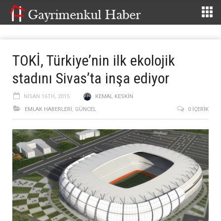
TOKİ, Türkiye’nin ilk ekolojik
stadını Sivas’ta inşa ediyor
NISAN 16TH, 2015
KEMAL KESKIN
EMLAK HABERLERI
,
GÜNCEL
0 İÇERIK