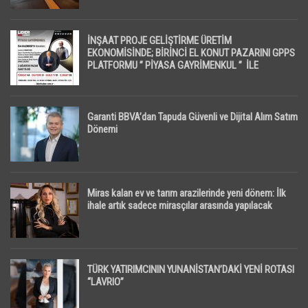
İNŞAAT PROJE GELİŞTİRME ÜRETİM
EKONOMİSİNDE; BİRİNCİ EL KONUT PAZARINI GPPS
PLATFORMU ” PİYASA GAYRİMENKUL ” İLE
EKRANLARA TAŞIYACAK
Garanti BBVA’dan Tapuda Güvenli ve Dijital Alım Satım
Dönemi
Miras kalan ev ve tarım arazilerinde yeni dönem: İlk
ihale artık sadece mirasçılar arasında yapılacak
TÜRK YATIRIMCININ YUNANİSTAN’DAKİ YENİ ROTASI
“LAVRIO”