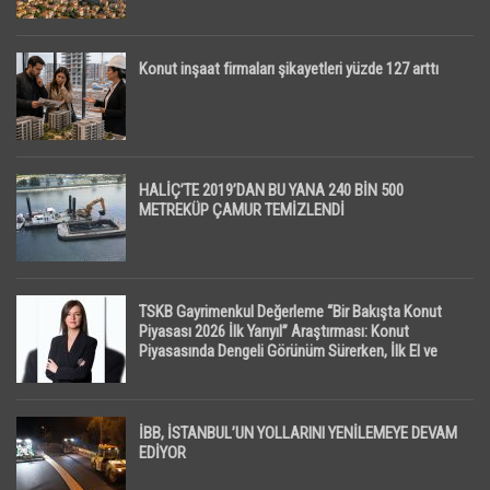
Konut inşaat firmaları şikayetleri yüzde 127 arttı
HALİÇ’TE 2019’DAN BU YANA 240 BİN 500
METREKÜP ÇAMUR TEMİZLENDİ
TSKB Gayrimenkul Değerleme “Bir Bakışta Konut
Piyasası 2026 İlk Yarıyıl” Araştırması: Konut
Piyasasında Dengeli Görünüm Sürerken, İlk El ve
İpotekli Satışlarda Sınırlı Toparlanma Dikkat Çekti
İBB, İSTANBUL’UN YOLLARINI YENİLEMEYE DEVAM
EDİYOR