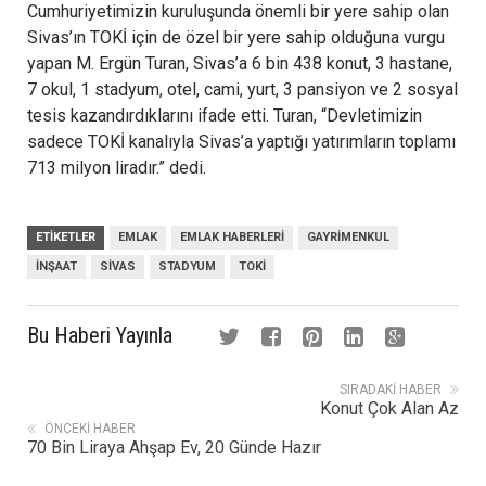
Cumhuriyetimizin kuruluşunda önemli bir yere sahip olan
Sivas’ın TOKİ için de özel bir yere sahip olduğuna vurgu
yapan M. Ergün Turan, Sivas’a 6 bin 438 konut, 3 hastane,
7 okul, 1 stadyum, otel, cami, yurt, 3 pansiyon ve 2 sosyal
tesis kazandırdıklarını ifade etti. Turan, “Devletimizin
sadece TOKİ kanalıyla Sivas’a yaptığı yatırımların toplamı
713 milyon liradır.” dedi.
ETIKETLER
EMLAK
EMLAK HABERLERI
GAYRIMENKUL
INŞAAT
SIVAS
STADYUM
TOKI
Bu Haberi Yayınla
SIRADAKI HABER
Konut Çok Alan Az
ÖNCEKI HABER
70 Bin Liraya Ahşap Ev, 20 Günde Hazır