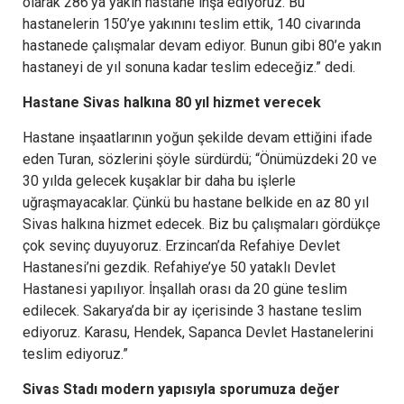
olarak 286’ya yakın hastane inşa ediyoruz. Bu
hastanelerin 150’ye yakınını teslim ettik, 140 civarında
hastanede çalışmalar devam ediyor. Bunun gibi 80’e yakın
hastaneyi de yıl sonuna kadar teslim edeceğiz.” dedi.
Hastane Sivas halkına 80 yıl hizmet verecek
Hastane inşaatlarının yoğun şekilde devam ettiğini ifade
eden Turan, sözlerini şöyle sürdürdü; “Önümüzdeki 20 ve
30 yılda gelecek kuşaklar bir daha bu işlerle
uğraşmayacaklar. Çünkü bu hastane belkide en az 80 yıl
Sivas halkına hizmet edecek. Biz bu çalışmaları gördükçe
çok sevinç duyuyoruz. Erzincan’da Refahiye Devlet
Hastanesi’ni gezdik. Refahiye’ye 50 yataklı Devlet
Hastanesi yapılıyor. İnşallah orası da 20 güne teslim
edilecek. Sakarya’da bir ay içerisinde 3 hastane teslim
ediyoruz. Karasu, Hendek, Sapanca Devlet Hastanelerini
teslim ediyoruz.”
Sivas Stadı modern yapısıyla sporumuza değer