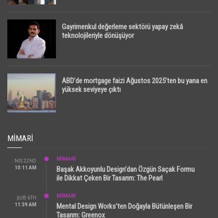
Gayrimenkul değerleme sektörü yapay zekâ
teknolojileriyle dönüşüyor
ABD’de mortgage faizi Ağustos 2025’ten bu yana en
yüksek seviyeye çıktı
MIMARI
MİMARİ
NIS 22ND
10:11 AM
Başak Akkoyunlu Design’dan Özgün Saçak Formu
ile Dikkat Çeken Bir Tasarım: The Pearl
MİMARİ
ŞUB 6TH
11:39 AM
Mental Design Works’ten Doğayla Bütünleşen Bir
Tasarım: Greenox