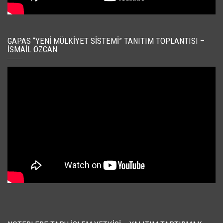
GAPAS “YENI MÜLKIYET SISTEMI” TANITIM TOPLANTISI –
İSMAIL ÖZCAN