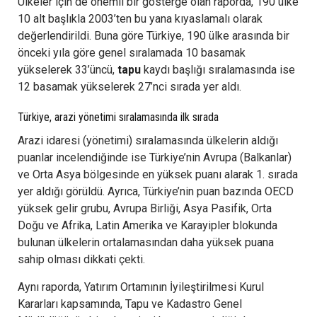
Ülkeler için de önemli bir gösterge olan raporda, 190 ülke
10 alt başlıkla 2003’ten bu yana kıyaslamalı olarak
değerlendirildi. Buna göre Türkiye, 190 ülke arasında bir
önceki yıla göre genel sıralamada 10 basamak
yükselerek 33’üncü,
tapu
kaydı başlığı sıralamasında ise
12 basamak yükselerek 27’nci sırada yer aldı.
Türkiye, arazi yönetimi sıralamasında ilk sırada
Arazi idaresi (yönetimi) sıralamasında ülkelerin aldığı
puanlar incelendiğinde ise Türkiye’nin Avrupa (Balkanlar)
ve Orta Asya bölgesinde en yüksek puanı alarak 1. sırada
yer aldığı görüldü. Ayrıca, Türkiye’nin puan bazında OECD
yüksek gelir grubu, Avrupa Birliği, Asya Pasifik, Orta
Doğu ve Afrika, Latin Amerika ve Karayipler blokunda
bulunan ülkelerin ortalamasından daha yüksek puana
sahip olması dikkati çekti.
Aynı raporda, Yatırım Ortamının İyileştirilmesi Kurul
Kararları kapsamında, Tapu ve Kadastro Genel