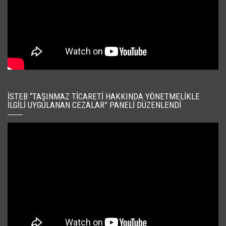
İSTEB “TAŞINMAZ TICARETI HAKKINDA YÖNETMELIKLE
İLGILI UYGULANAN CEZALAR” PANELI DÜZENLENDI