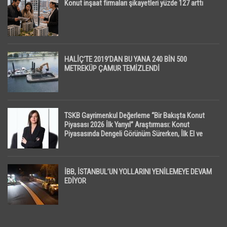
Konut inşaat firmaları şikayetleri yüzde 127 arttı
HALİÇ’TE 2019’DAN BU YANA 240 BİN 500
METREKÜP ÇAMUR TEMİZLENDİ
TSKB Gayrimenkul Değerleme “Bir Bakışta Konut
Piyasası 2026 İlk Yarıyıl” Araştırması: Konut
Piyasasında Dengeli Görünüm Sürerken, İlk El ve
İpotekli Satışlarda Sınırlı Toparlanma Dikkat Çekti
İBB, İSTANBUL’UN YOLLARINI YENİLEMEYE DEVAM
EDİYOR