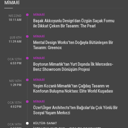
MIMARI
MİMARİ
NIS 22ND
10:11 AM
Başak Akkoyunlu Design’dan Özgün Saçak Formu
ile Dikkat Çeken Bir Tasarım: The Pearl
MİMARİ
ŞUB 6TH
11:39 AM
Mental Design Works’ten Doğayla Bütünleşen Bir
Tasarım: Greenox
MİMARİ
OCA 12TH
6:53 PM
Boytorun Mimarlık’tan Yurt Dışında İlk Mercedes-
Benz Showroom Dönüşüm Projesi
MİMARİ
NIS 16TH
1:29 PM
Yeşim Kozanlı Mimarlık’tan Çağdaş Tasarım ve
Konforun Buluşma Noktası: Elite World Kuşadası
MİMARİ
OCA 15TH
4:02 PM
Özer\Ürger Architects’ten Bağcılar’da Çok Yönlü Bir
Sosyal Yaşam Merkezi
KÜLTÜR-SANAT
OCA 14TH