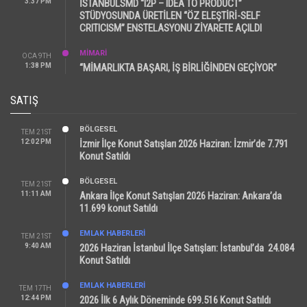
3:37 PM
İSTANBULSMD “I2P – IDEA TO PRODUCT”
STÜDYOSUNDA ÜRETİLEN “ÖZ ELEŞTİRİ-SELF
CRITICISM” ENSTELASYONU ZİYARETE AÇILDI
MİMARİ
OCA 9TH
1:38 PM
“MİMARLIKTA BAŞARI, İŞ BİRLİĞİNDEN GEÇİYOR”
SATIŞ
BÖLGESEL
TEM 21ST
12:02 PM
İzmir İlçe Konut Satışları 2026 Haziran: İzmir’de 7.791
Konut Satıldı
BÖLGESEL
TEM 21ST
11:11 AM
Ankara İlçe Konut Satışları 2026 Haziran: Ankara’da
11.699 konut Satıldı
EMLAK HABERLERI
TEM 21ST
9:40 AM
2026 Haziran İstanbul İlçe Satışları: İstanbul’da 24.084
Konut Satıldı
EMLAK HABERLERI
TEM 17TH
12:44 PM
2026 İlk 6 Aylık Döneminde 699.516 Konut Satıldı