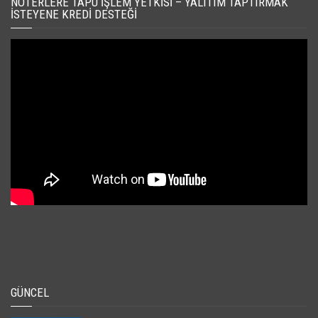
NOTERLERE TAPU İŞLEM YETKISI – YALITIM TAPTIRMAK
İSTEYENE KREDI DESTEĞI
GÜNCEL