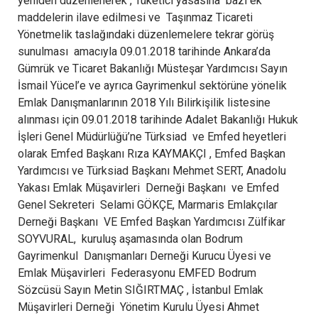
yeniden düzenlenerek , Tüketici yasasına bazı ek
maddelerin ilave edilmesi ve Taşınmaz Ticareti
Yönetmelik taslağındaki düzenlemelere tekrar görüş
sunulması amacıyla 09.01.2018 tarihinde Ankara’da
Gümrük ve Ticaret Bakanlığı Müsteşar Yardımcısı Sayın
İsmail Yücel’e ve ayrıca Gayrimenkul sektörüne yönelik
Emlak Danışmanlarının 2018 Yılı Bilirkişilik listesine
alınması için 09.01.2018 tarihinde Adalet Bakanlığı Hukuk
İşleri Genel Müdürlüğü’ne Türksiad ve Emfed heyetleri
olarak Emfed Başkanı Rıza KAYMAKÇI , Emfed Başkan
Yardımcısı ve Türksiad Başkanı Mehmet SERT, Anadolu
Yakası Emlak Müşavirleri Derneği Başkanı ve Emfed
Genel Sekreteri Selami GÖKÇE, Marmaris Emlakçılar
Derneği Başkanı VE Emfed Başkan Yardımcısı Zülfikar
SOYVURAL, kuruluş aşamasında olan Bodrum
Gayrimenkul Danışmanları Derneği Kurucu Üyesi ve
Emlak Müşavirleri Federasyonu EMFED Bodrum
Sözcüsü Sayın Metin SIĞIRTMAÇ , İstanbul Emlak
Müşavirleri Derneği Yönetim Kurulu Üyesi Ahmet