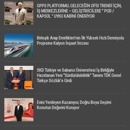
GPPS PLATFORMU; GELECEĞİN OFİS TRENDİ İÇİN,
İŞ MERKEZLERİNE – GELİŞTİRİCİLERE ” POD /
KAPSÜL ” UYKU KABİNİ ÖNERİYOR
Birleşik Arap Emirlikleri’nin İlk Yüksek Hızlı Demiryolu
Projesine Kalyon İnşaat İmzası
SKD Türkiye ve Sabancı Üniversitesi İş Birliğiyle
Hazırlanan Yeni “Sürdürülebilirlik” Tanımı TDK Genel
Türkçe Sözlük’e Girdi
Evini Yenileyen Kazanıyor, Doğru Boya Seçimi
Konutun Değerini Koruyor