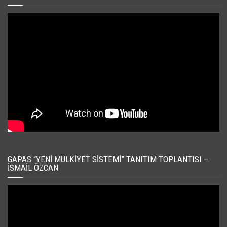
GAPAS “YENI MÜLKIYET SISTEMI” TANITIM TOPLANTISI –
İSMAIL ÖZCAN