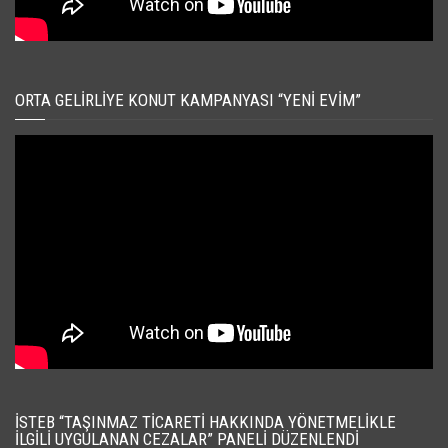
ORTA GELIRLIYE KONUT KAMPANYASI “YENI EVIM”
İSTEB “TAŞINMAZ TICARETI HAKKINDA YÖNETMELIKLE
İLGILI UYGULANAN CEZALAR” PANELI DÜZENLENDI