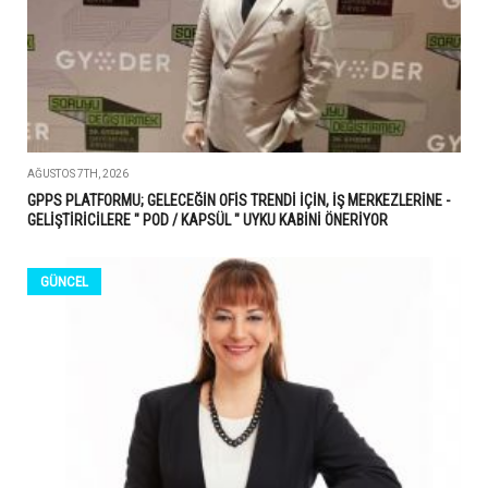
AĞUSTOS 7TH, 2026
GPPS PLATFORMU; GELECEĞİN OFİS TRENDİ İÇİN, İŞ MERKEZLERİNE -
GELİŞTİRİCİLERE " POD / KAPSÜL " UYKU KABİNİ ÖNERİYOR
GÜNCEL