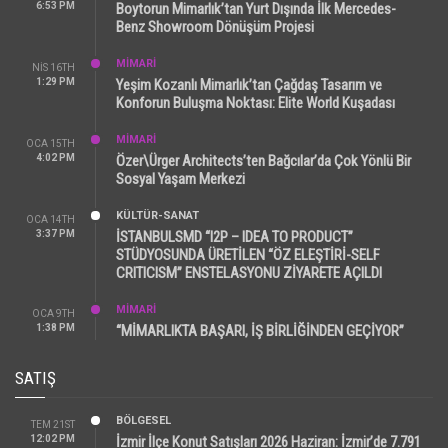
6:53 PM
Boytorun Mimarlık’tan Yurt Dışında İlk Mercedes-
Benz Showroom Dönüşüm Projesi
MİMARİ
NIS 16TH
1:29 PM
Yeşim Kozanlı Mimarlık’tan Çağdaş Tasarım ve
Konforun Buluşma Noktası: Elite World Kuşadası
MİMARİ
OCA 15TH
4:02 PM
Özer\Ürger Architects’ten Bağcılar’da Çok Yönlü Bir
Sosyal Yaşam Merkezi
KÜLTÜR-SANAT
OCA 14TH
3:37 PM
İSTANBULSMD “I2P – IDEA TO PRODUCT”
STÜDYOSUNDA ÜRETİLEN “ÖZ ELEŞTİRİ-SELF
CRITICISM” ENSTELASYONU ZİYARETE AÇILDI
MİMARİ
OCA 9TH
1:38 PM
“MİMARLIKTA BAŞARI, İŞ BİRLİĞİNDEN GEÇİYOR”
SATIŞ
BÖLGESEL
TEM 21ST
12:02 PM
İzmir İlçe Konut Satışları 2026 Haziran: İzmir’de 7.791