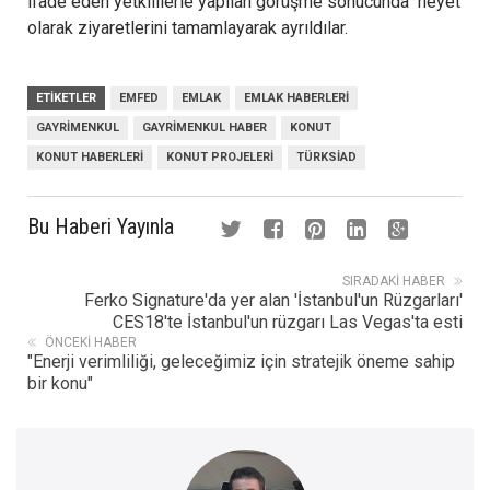
ifade eden yetkililerle yapılan görüşme sonucunda heyet
olarak ziyaretlerini tamamlayarak ayrıldılar.
ETIKETLER
EMFED
EMLAK
EMLAK HABERLERI
GAYRIMENKUL
GAYRIMENKUL HABER
KONUT
KONUT HABERLERI
KONUT PROJELERI
TÜRKSIAD
Bu Haberi Yayınla
SIRADAKI HABER
Ferko Signature'da yer alan 'İstanbul'un Rüzgarları'
CES18'te İstanbul'un rüzgarı Las Vegas'ta esti
ÖNCEKI HABER
"Enerji verimliliği, geleceğimiz için stratejik öneme sahip
bir konu"