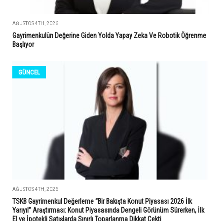
AĞUSTOS 4TH, 2026
Gayrimenkulün Değerine Giden Yolda Yapay Zeka Ve Robotik Öğrenme
Başlıyor
GÜNCEL
AĞUSTOS 4TH, 2026
TSKB Gayrimenkul Değerleme “Bir Bakışta Konut Piyasası 2026 İlk
Yarıyıl” Araştırması: Konut Piyasasında Dengeli Görünüm Sürerken, İlk
El ve İpotekli Satışlarda Sınırlı Toparlanma Dikkat Çekti