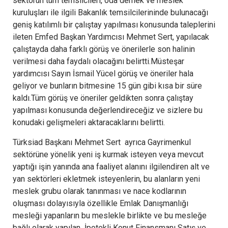
sektörün tüm temsilcileri, oda dernek ve meslek
kuruluşları ile ilgili Bakanlık temsilcilerininde bulunacağı
geniş katılımlı bir çalıştay yapılması konusunda taleplerini
ileten Emfed Başkan Yardımcısı Mehmet Sert, yapılacak
çalıştayda daha farklı görüş ve önerilerle son halinin
verilmesi daha faydalı olacağını belirtti.Müsteşar
yardımcısı Sayın İsmail Yücel görüş ve öneriler hala
geliyor ve bunların bitmesine 15 gün gibi kısa bir süre
kaldı.Tüm görüş ve öneriler geldikten sonra çalıştay
yapılması konusunda değerlendireceğiz ve sizlere bu
konudaki gelişmeleri aktaracaklarını belirtti.
Türksiad Başkanı Mehmet Sert ayrıca Gayrimenkul
sektörüne yönelik yeni iş kurmak isteyen veya mevcut
yaptığı işin yanında ana faaliyet alanını ilgilendiren alt ve
yan sektörleri ekletmek isteyenlerin, bu alanların yeni
meslek grubu olarak tanınması ve nace kodlarının
oluşması dolayısıyla özellikle Emlak Danışmanlığı
mesleği yapanların bu meslekle birlikte ve bu mesleğe
bağlı olarak yapılan İpotekli Konut Finansmanı Satış ve