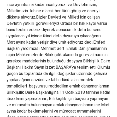
ince ayrıntısına kadar inceliyoruz ve Devletimizin,
Milletimizin lehine olacak her türlü görüş ve öneriyi
dikkate alıyoruz.Bizler Devleti ve Milleti için çalışan
Devletin yetkili görevlileriyiz.Ortada bir hak kaybı varsa
bunu teslim ederiz diyerek sonucun ilk defa bu sene
uygulanan yıl içinde ikinci defa duyuruya çıkacağımız
Mart ayına kadar yetişir diye ümit ediyoruz dedi.Emfed
Başkan yardımcısı Mehmet Sert Emlak Danışmanlarının
niçin Mahkemelerde Bilirkişilik alanında görev almasının
gerekçe maddelerinin bulunduğu dosyaya Bilrkişilik Daire
Başkanı Hakim Sayın İzzet BAŞARA’ya teslim etti. Olumlu
geçen bu toplantıda da ilgili değişikler üzerinde çalışma
yapılacağının sözünü ve tahhüdünü alan meslek
temsilcileri başvurusu reddedilen emlak danışmanlarının
Bilirkişilik Daire Başkanlığına 11 Ocak 2018 tarihine kadar
itirazlarını yapmalarını , Bilirkişilik için başvuru yapmayan
ve müracatta bulunmayan emlak danışmanlarının ise Mart
ayına kadar beklemelerini ve müracaat etmemelerini