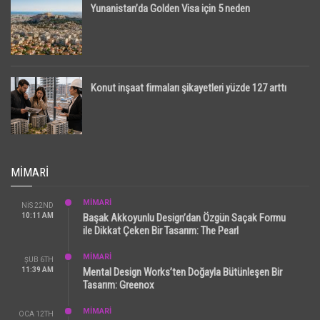
Yunanistan’da Golden Visa için 5 neden
Konut inşaat firmaları şikayetleri yüzde 127 arttı
MIMARI
MİMARİ
NIS 22ND
10:11 AM
Başak Akkoyunlu Design’dan Özgün Saçak Formu
ile Dikkat Çeken Bir Tasarım: The Pearl
MİMARİ
ŞUB 6TH
11:39 AM
Mental Design Works’ten Doğayla Bütünleşen Bir
Tasarım: Greenox
MİMARİ
OCA 12TH