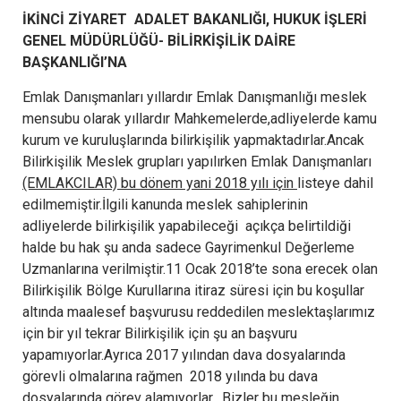
İKİNCİ ZİYARET ADALET BAKANLIĞI, HUKUK İŞLERİ
GENEL MÜDÜRLÜĞÜ- BİLİRKİŞİLİK DAİRE
BAŞKANLIĞI’NA
Emlak Danışmanları yıllardır Emlak Danışmanlığı meslek
mensubu olarak yıllardır Mahkemelerde,adliyelerde kamu
kurum ve kuruluşlarında bilirkişilik yapmaktadırlar.Ancak
Bilirkişilik Meslek grupları yapılırken Emlak Danışmanları
(EMLAKCILAR) bu dönem yani 2018 yılı için
listeye dahil
edilmemiştir.İlgili kanunda meslek sahiplerinin
adliyelerde bilirkişilik yapabileceği açıkça belirtildiği
halde bu hak şu anda sadece Gayrimenkul Değerleme
Uzmanlarına verilmiştir.11 Ocak 2018’te sona erecek olan
Bilirkişilik Bölge Kurullarına itiraz süresi için bu koşullar
altında maalesef başvurusu reddedilen meslektaşlarımız
için bir yıl tekrar Bilirkişilik için şu an başvuru
yapamıyorlar.Ayrıca 2017 yılından dava dosyalarında
görevli olmalarına rağmen 2018 yılında bu dava
dosyalarında görev alamıyorlar. Bizler bu mesleğin