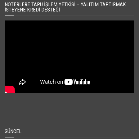
NOTERLERE TAPU İŞLEM YETKISI – YALITIM TAPTIRMAK
İSTEYENE KREDI DESTEĞI
GÜNCEL