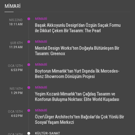
MIMARI
MİMARİ
NIS 22ND
10:11 AM
Başak Akkoyunlu Design’dan Özgün Saçak Formu
ile Dikkat Çeken Bir Tasarım: The Pearl
MİMARİ
ŞUB 6TH
11:39 AM
Mental Design Works’ten Doğayla Bütünleşen Bir
Tasarım: Greenox
MİMARİ
OCA 12TH
6:53 PM
Boytorun Mimarlık’tan Yurt Dışında İlk Mercedes-
Benz Showroom Dönüşüm Projesi
MİMARİ
NIS 16TH
1:29 PM
Yeşim Kozanlı Mimarlık’tan Çağdaş Tasarım ve
Konforun Buluşma Noktası: Elite World Kuşadası
MİMARİ
OCA 15TH
4:02 PM
Özer\Ürger Architects’ten Bağcılar’da Çok Yönlü Bir
Sosyal Yaşam Merkezi
KÜLTÜR-SANAT
OCA 14TH