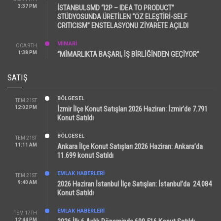
3:37 PM
İSTANBULSMD “I2P – IDEA TO PRODUCT”
STÜDYOSUNDA ÜRETİLEN “ÖZ ELEŞTİRİ-SELF
CRITICISM” ENSTELASYONU ZİYARETE AÇILDI
MİMARİ
OCA 9TH
1:38 PM
“MİMARLIKTA BAŞARI, İŞ BİRLİĞİNDEN GEÇİYOR”
SATIŞ
BÖLGESEL
TEM 21ST
12:02 PM
İzmir İlçe Konut Satışları 2026 Haziran: İzmir’de 7.791
Konut Satıldı
BÖLGESEL
TEM 21ST
11:11 AM
Ankara İlçe Konut Satışları 2026 Haziran: Ankara’da
11.699 konut Satıldı
EMLAK HABERLERI
TEM 21ST
9:40 AM
2026 Haziran İstanbul İlçe Satışları: İstanbul’da 24.084
Konut Satıldı
EMLAK HABERLERI
TEM 17TH
12:44 PM