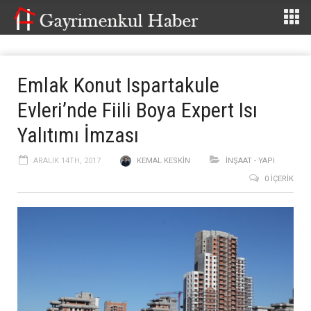
Emlak Konut Ispartakule
Evleri’nde Fiili Boya Expert Isı
Yalıtımı İmzası
ARALIK 14TH, 2017
KEMAL KESKIN
İNŞAAT - YAPI
0 İÇERIK