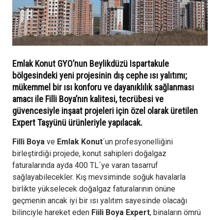
Emlak Konut GYO’nun Beylikdüzü Ispartakule
bölgesindeki yeni projesinin dış cephe ısı yalıtımı;
mükemmel bir ısı konforu ve dayanıklılık sağlanması
amacı ile Filli Boya’nın kalitesi, tecrübesi ve
güvencesiyle inşaat projeleri için özel olarak üretilen
Expert Taşyünü ürünleriyle yapılacak.
Filli Boya
ve
Emlak Konut
´un profesyonelliğini
birleştirdiği projede, konut sahipleri doğalgaz
faturalarında ayda 400 TL´ye varan tasarruf
sağlayabilecekler. Kış mevsiminde soğuk havalarla
birlikte yükselecek doğalgaz faturalarının önüne
geçmenin ancak iyi bir ısı yalıtım sayesinde olacağı
bilinciyle hareket eden
Fiili Boya Expert
, binaların ömrü