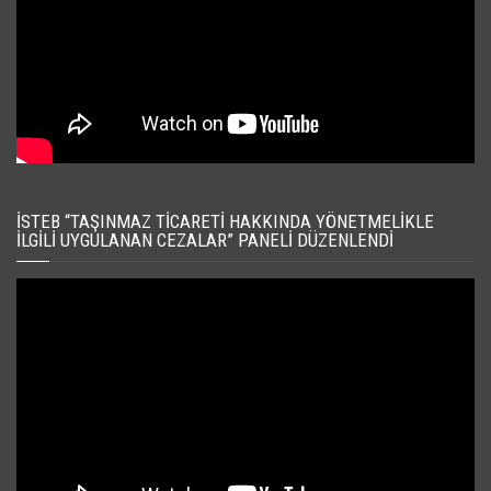
İSTEB “TAŞINMAZ TICARETI HAKKINDA YÖNETMELIKLE
İLGILI UYGULANAN CEZALAR” PANELI DÜZENLENDI