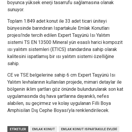
boyunca yüksek
enerji tasarrufu sağlamasına olanak
sunuyor.
Toplam 1.849 adet konut ile 33 adet ticari üniteyi
bünyesinde barındıran Ispartakule Emlak Konutları
projesi’nde tercih edilen Expert Taşyünü Isı Yalıtım
sistemi TS EN 13500 Mineral yün esaslı harici kompozit
ısı yalıtım sistemleri (ETICS) standardına sahip olarak
kalitesini ispatlamış bir ısı yalıtım sistemi özelliğine
sahip.
CE ve TSE belgelerine sahip 6 cm Expert Taşyünü Isı
Yalıtım levhalarının kullanılan projede, mimari detaylar ile
bölgenin iklim şartları göz önünde bulundurularak son kat
uygulamasında dış hava şartlarına dayanıklı, nefes
alabilen, su geçirmez ve kolay uygulanan Filli Boya
Amphisilan Dış Cephe Boyası’yla renklendirilecek.
ETIKETLER
EMLAK KONUT
EMLAK KONUT ISPARTAKULE EVLERI