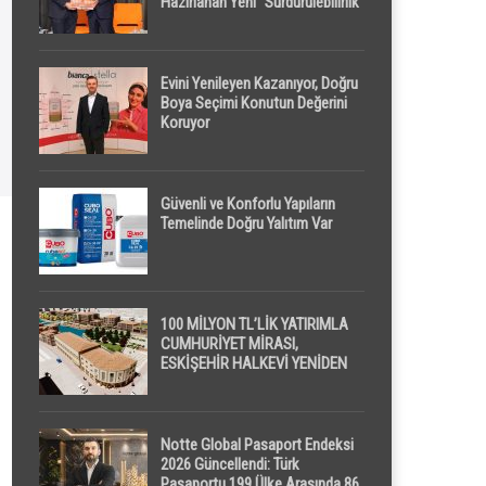
Hazırlanan Yeni “Sürdürülebilirlik”
Tanımı TDK Genel Türkçe
Sözlük’e Girdi
Evini Yenileyen Kazanıyor, Doğru
Boya Seçimi Konutun Değerini
Koruyor
Güvenli ve Konforlu Yapıların
Temelinde Doğru Yalıtım Var
100 MİLYON TL’LİK YATIRIMLA
CUMHURİYET MİRASI,
ESKİŞEHİR HALKEVİ YENİDEN
HAYAT BULUYOR
Notte Global Pasaport Endeksi
2026 Güncellendi: Türk
Pasaportu 199 Ülke Arasında 86.