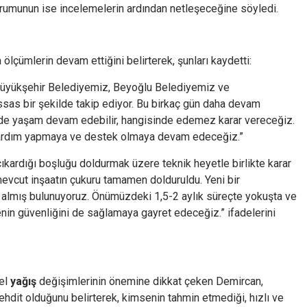
rumunun ise incelemelerin ardından netleşeceğine söyledi.
lçümlerin devam ettiğini belirterek, şunları kaydetti:
 Büyükşehir Belediyemiz, Beyoğlu Belediyemiz ve
ssas bir şekilde takip ediyor. Bu birkaç gün daha devam
de yaşam devam edebilir, hangisinde edemez karar vereceğiz.
 yardım yapmaya ve destek olmaya devam edeceğiz.”
 çıkardığı boşluğu doldurmak üzere teknik heyetle birlikte karar
evcut inşaatın çukuru tamamen dolduruldu. Yeni bir
e almış bulunuyoruz. Önümüzdeki 1,5-2 aylık süreçte yokuşta ve
nin güvenliğini de sağlamaya gayret edeceğiz.” ifadelerini
el
yağış
değişimlerinin önemine dikkat çeken Demircan,
ehdit olduğunu belirterek, kimsenin tahmin etmediği, hızlı ve