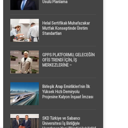
Usulü Planlama
Helal Sertifikalı Muhafazakar
Mutfak Konseptinde Üretim
Standartları
GPPS PLATFORMU; GELECEĞİN
OFİS TRENDİ İÇİN, İŞ
MERKEZLERİNE –
GELİŞTİRİCİLERE ” POD /
KAPSÜL ” UYKU KABİNİ
ÖNERİYOR
Birleşik Arap Emirlikleri’nin İlk
Yüksek Hızlı Demiryolu
Projesine Kalyon İnşaat İmzası
SKD Türkiye ve Sabancı
Üniversitesi İş Birliğiyle