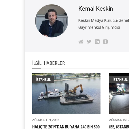
Kemal Keskin
Keskin Medya Kurucu/Genel 
Gayrimenkul Girişimcisi
İLGILI HABERLER
İSTANBUL
İSTANBUL
AĞUSTOS 4TH, 2026
AĞUSTOS 1ST, 
HALİÇ’TE 2019’DAN BU YANA 240 BİN 500
İBB, İSTANB