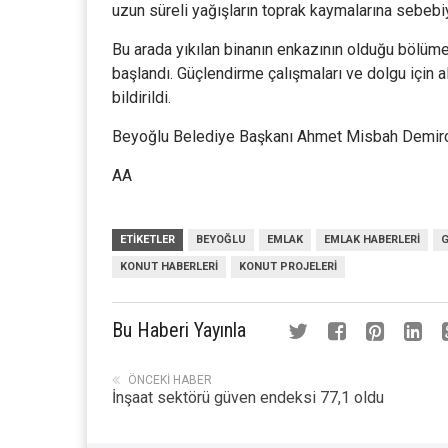
uzun süreli yağışların toprak kaymalarına sebebiye
Bu arada yıkılan binanın enkazının olduğu bölüm
başlandı. Güçlendirme çalışmaları ve dolgu için 
bildirildi.
Beyoğlu Belediye Başkanı Ahmet Misbah Demircan 
AA
ETIKETLER
BEYOĞLU
EMLAK
EMLAK HABERLERI
G
KONUT HABERLERI
KONUT PROJELERI
Bu Haberi Yayınla
ÖNCEKI HABER
İnşaat sektörü güven endeksi 77,1 oldu