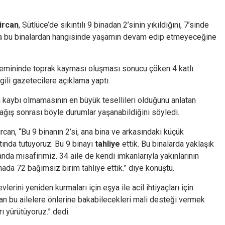
ircan
, Sütlüce’de sıkıntılı 9 binadan 2’sinin yıkıldığını, 7’sinde
nda bu binalardan hangisinde yaşamın devam edip etmeyeceğine
emininde toprak kayması oluşması sonucu çöken 4 katlı
lgili gazetecilere açıklama yaptı.
kaybı olmamasının en büyük tesellileri olduğunu anlatan
yağış sonrası böyle durumlar yaşanabildiğini söyledi.
rcan, “Bu 9 binanın 2’si, ana bina ve arkasındaki küçük
ltında tutuyoruz. Bu 9 binayı
tahliye
ettik. Bu binalarda yaklaşık
da misafirimiz. 34 aile de kendi imkanlarıyla yakınlarının
da 72 bağımsız birim tahliye ettik.” diye konuştu.
vlerini yeniden kurmaları için eşya ile acil ihtiyaçları için
 olan bu ailelere önlerine bakabilecekleri mali desteği vermek
ı yürütüyoruz.” dedi.