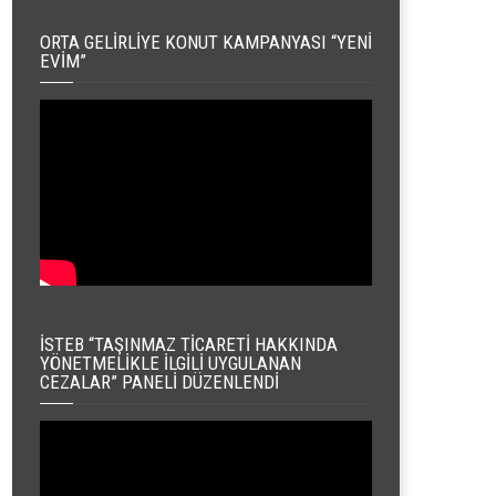
ORTA GELIRLIYE KONUT KAMPANYASI “YENI
EVIM”
İSTEB “TAŞINMAZ TICARETI HAKKINDA
YÖNETMELIKLE İLGILI UYGULANAN
CEZALAR” PANELI DÜZENLENDI