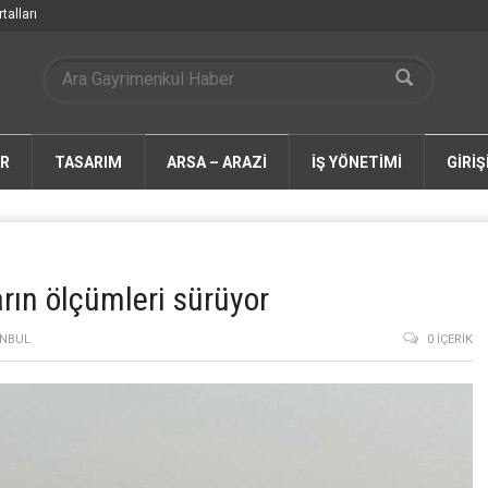
talları
AR
TASARIM
ARSA – ARAZİ
İŞ YÖNETİMİ
GİRİŞ
arın ölçümleri sürüyor
ANBUL
0 İÇERIK