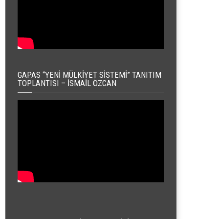
GAPAS “YENI MÜLKIYET SISTEMI” TANITIM
TOPLANTISI – İSMAIL ÖZCAN