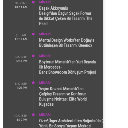
MİMARİ
NIS 22ND
10:11 AM
Başak Akkoyunlu
Design’dan Özgün Saçak Formu
ile Dikkat Çeken Bir Tasarım: The
Pearl
MİMARİ
ŞUB 6TH
11:39 AM
Mental Design Works’ten Doğayla
Bütünleşen Bir Tasarım: Greenox
MİMARİ
OCA 12TH
6:53 PM
Boytorun Mimarlık’tan Yurt Dışında
İlk Mercedes-
Benz Showroom Dönüşüm Projesi
MİMARİ
NIS 16TH
1:29 PM
Yeşim Kozanlı Mimarlık’tan
Çağdaş Tasarım ve Konforun
Buluşma Noktası: Elite World
Kuşadası
MİMARİ
OCA 15TH
4:02 PM
Özer\Ürger Architects’ten Bağcılar’da Çok
Yönlü Bir Sosyal Yaşam Merkezi