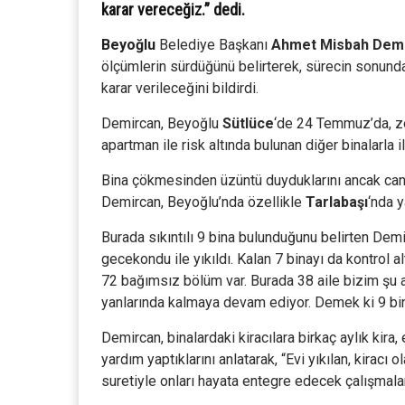
karar vereceğiz.” dedi.
Beyoğlu
Belediye Başkanı
Ahmet Misbah Dem
ölçümlerin sürdüğünü belirterek, sürecin sonu
karar verileceğini bildirdi.
Demircan, Beyoğlu
Sütlüce
‘de 24 Temmuz’da, z
apartman ile risk altında bulunan diğer binalarla i
Bina çökmesinden üzüntü duyduklarını ancak can 
Demircan, Beyoğlu’nda özellikle
Tarlabaşı
‘nda 
Burada sıkıntılı 9 bina bulunduğunu belirten Demi
gecekondu ile yıkıldı. Kalan 7 binayı da kontrol a
72 bağımsız bölüm var. Burada 38 aile bizim şu an
yanlarında kalmaya devam ediyor. Demek ki 9 bina
Demircan, binalardaki kiracılara birkaç aylık kira, e
yardım yaptıklarını anlatarak, “Evi yıkılan, kiracı
suretiyle onları hayata entegre edecek çalışmalar