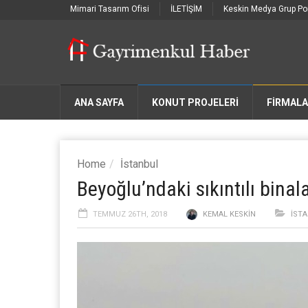
Mimari Tasarım Ofisi
İLETİŞİM
Keskin Medya Grup Por
ANA SAYFA
KONUT PROJELERİ
FIRMAL
Home
İstanbul
Beyoğlu’ndaki sıkıntılı binal
TEMMUZ 26TH, 2018
KEMAL KESKIN
İST