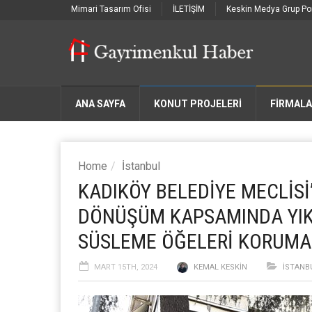
Mimari Tasarım Ofisi
İLETİŞİM
Keskin Medya Grup Por
ANA SAYFA
KONUT PROJELERİ
FIRMAL
Home
İstanbul
KADIKÖY BELEDİYE MECLİSİ’
DÖNÜŞÜM KAPSAMINDA YIK
SÜSLEME ÖĞELERİ KORUMA 
MART 15TH, 2024
KEMAL KESKIN
İSTANB