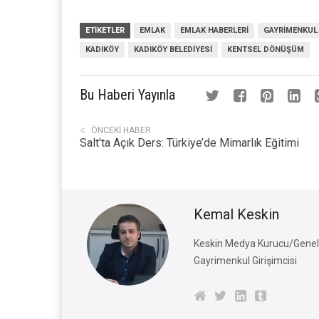
ETIKETLER
EMLAK
EMLAK HABERLERI
GAYRIMENKUL
KADIKÖY
KADIKÖY BELEDIYESI
KENTSEL DÖNÜŞÜM
Bu Haberi Yayınla
ÖNCEKI HABER
Salt'ta Açık Ders: Türkiye’de Mimarlık Eğitimi
Kemal Keskin
Keskin Medya Kurucu/Genel 
Gayrimenkul Girişimcisi