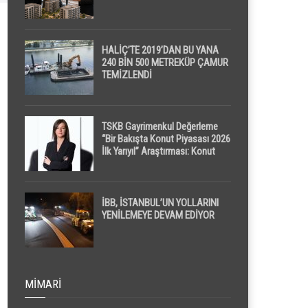
HALİÇ’TE 2019’DAN BU YANA
240 BİN 500 METREKÜP ÇAMUR
TEMİZLENDİ
TSKB Gayrimenkul Değerleme
“Bir Bakışta Konut Piyasası 2026
İlk Yarıyıl” Araştırması: Konut
Piyasasında Dengeli Görünüm
Sürerken, İlk El ve İpotekli
Satışlarda Sınırlı Toparlanma
Dikkat Çekti
İBB, İSTANBUL’UN YOLLARINI
YENİLEMEYE DEVAM EDİYOR
MIMARI