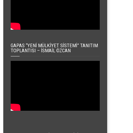
GAPAS “YENI MÜLKIYET SISTEMI” TANITIM
TOPLANTISI – İSMAIL ÖZCAN