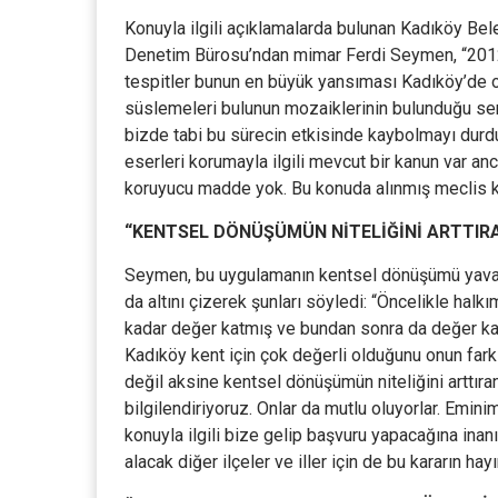
Konuyla ilgili açıklamalarda bulunan Kadıköy Be
Denetim Bürosu’ndan mimar Ferdi Seymen, “2012’de
tespitler bunun en büyük yansıması Kadıköy’de 
süslemeleri bulunun mozaiklerinin bulunduğu ser
bizde tabi bu sürecin etkisinde kaybolmayı durd
eserleri korumayla ilgili mevcut bir kanun var anc
koruyucu madde yok. Bu konuda alınmış meclis kara
“KENTSEL DÖNÜŞÜMÜN NİTELİĞİNİ ARTTIR
Seymen, bu uygulamanın kentsel dönüşümü yavaşla
da altını çizerek şunları söyledi: “Öncelikle hal
kadar değer katmış ve bundan sonra da değer ka
Kadıköy kent için çok değerli olduğunu onun far
değil aksine kentsel dönüşümün niteliğini arttır
bilgilendiriyoruz. Onlar da mutlu oluyorlar. Emini
konuyla ilgili bize gelip başvuru yapacağına ina
alacak diğer ilçeler ve iller için de bu kararın ha