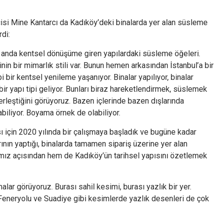
isi Mine Kantarcı da Kadıköy’deki binalarda yer alan süsleme
rdi:
u anda kentsel dönüşüme giren yapılardaki süsleme öğeleri.
 bir mimarlık stili var. Bunun hemen arkasından İstanbul’a bir
 bir kentsel yenileme yaşanıyor. Binalar yapılıyor, binalar
u bir yapı tipi geliyor. Bunları biraz hareketlendirmek, süslemek
rleştiğini görüyoruz. Bazen içlerinde bazen dışlarında
labiliyor. Boyama örnek de olabiliyor.
 için 2020 yılında bir çalışmaya başladık ve bugüne kadar
ının yaptığı, binalarda tamamen sipariş üzerine yer alan
mız açısından hem de Kadıköy’ün tarihsel yapısını özetlemek
lar görüyoruz. Burası sahil kesimi, burası yazlık bir yer.
 Feneryolu ve Suadiye gibi kesimlerde yazlık desenleri de çok