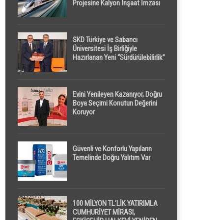
Projesine Kalyon İnşaat İmzası
SKD Türkiye ve Sabancı
Üniversitesi İş Birliğiyle
Hazırlanan Yeni “Sürdürülebilirlik”
Tanımı TDK Genel Türkçe
Sözlük’e Girdi
Evini Yenileyen Kazanıyor, Doğru
Boya Seçimi Konutun Değerini
Koruyor
Güvenli ve Konforlu Yapıların
Temelinde Doğru Yalıtım Var
100 MİLYON TL’LİK YATIRIMLA
CUMHURİYET MİRASI,