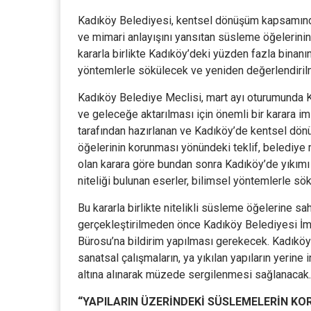
Kadıköy Belediyesi, kentsel dönüşüm kapsamında 
ve mimari anlayışını yansıtan süsleme öğelerinin
kararla birlikte Kadıköy’deki yüzden fazla binanın
yöntemlerle sökülecek ve yeniden değerlendiril
Kadıköy Belediye Meclisi, mart ayı oturumunda K
ve geleceğe aktarılması için önemli bir karara im
tarafından hazırlanan ve Kadıköy’de kentsel dö
öğelerinin korunması yönündeki teklif, belediye me
olan karara göre bundan sonra Kadıköy’de yıkımı 
niteliği bulunan eserler, bilimsel yöntemlerle sö
Bu kararla birlikte nitelikli süsleme öğelerine 
gerçekleştirilmeden önce Kadıköy Belediyesi İm
Bürosu’na bildirim yapılması gerekecek. Kadıköy
sanatsal çalışmaların, ya yıkılan yapıların yerin
altına alınarak müzede sergilenmesi sağlanacak.
“YAPILARIN ÜZERİNDEKİ SÜSLEMELERİN KO