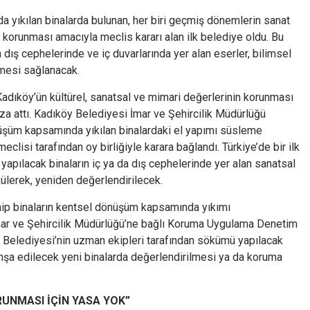
yıkılan binalarda bulunan, her biri geçmiş dönemlerin sanat
 korunması amacıyla meclis kararı alan ilk belediye oldu. Bu
 dış cephelerinde ve iç duvarlarında yer alan eserler, bilimsel
mesi sağlanacak.
adıköy’ün kültürel, sanatsal ve mimari değerlerinin korunması
za attı. Kadıköy Belediyesi İmar ve Şehircilik Müdürlüğü
nüşüm kapsamında yıkılan binalardaki el yapımı süsleme
clisi tarafından oy birliğiyle karara bağlandı. Türkiye’de bir ilk
yapılacak binaların iç ya da dış cephelerinde yer alan sanatsal
külerek, yeniden değerlendirilecek.
sahip binaların kentsel dönüşüm kapsamında yıkımı
ar ve Şehircilik Müdürlüğü’ne bağlı Koruma Uygulama Denetim
 Belediyesi’nin uzman ekipleri tarafından sökümü yapılacak
e inşa edilecek yeni binalarda değerlendirilmesi ya da koruma
RUNMASI İÇİN YASA YOK”