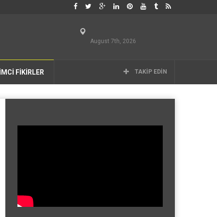
August 7th, 2026
İMCİ FİKİRLER
TAKIP EDIN