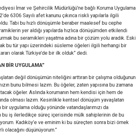
lediyesi İmar ve Şehircilik Müdürlüğü’ne bağlı Koruma Uygulama
 6306 Sayılı afet kanunu çıkınca riskli yapılarla ilgili
oldu. Tabi bu hızlı dönüşümle beraber maalesef bu cephe
amiklerin yer aldığı yapılarda hızlıca dönüşümden etkilendi
urmak bu seramikleri yaşatma adına bir çözüm yolu aradık. Eski
ak bu tür yapı üzerindeki süsleme öğeleri ilgili herhangi bir
rı olarak Türkiye’de bir ilk olduk” dedi.
AN BİR UYGULAMA”
tan değil dönüşümün niteliğini arttıran bir çalışma olduğunun
kımızın bunu bilmesi lazım. Bu öğeler, zaten yapısına bu zamana
tacak öğeler. Aslında korumanın hem kendisi için hem de
kında olması lazım. Kesinlikle kentsel dönüşüm yavaşlatan
an bir uygulama olduğu yönünde vatandaşlarımızı da
m bu iş ilerledikçe süreç içerisinde mülk sahiplerinin de bu
nıyorum. Kadıköy’e ve eminim ki bu süreçten sonra bizi örnek
yırlı olacağını düşünüyorum.”