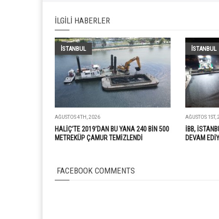
İLGILI HABERLER
İSTANBUL
İSTANBUL
AĞUSTOS 4TH, 2026
AĞUSTOS 1ST, 
HALİÇ’TE 2019’DAN BU YANA 240 BİN 500
İBB, İSTANB
METREKÜP ÇAMUR TEMİZLENDİ
DEVAM EDİ
FACEBOOK COMMENTS