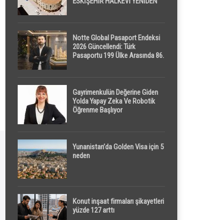
ESKİŞEHİR HALKEVİ YENİDEN
HAYAT BULUYOR
Notte Global Pasaport Endeksi
2026 Güncellendi: Türk
Pasaportu 199 Ülke Arasında 86.
Sırada
Gayrimenkulün Değerine Giden
Yolda Yapay Zeka Ve Robotik
Öğrenme Başlıyor
Yunanistan’da Golden Visa için 5
neden
Konut inşaat firmaları şikayetleri
yüzde 127 arttı