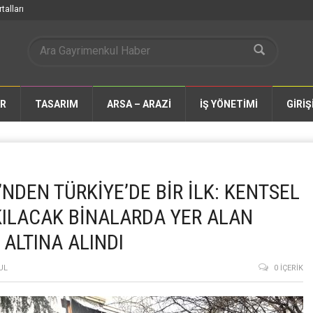
talları
AR
TASARIM
ARSA – ARAZİ
İŞ YÖNETİMİ
GİRİŞ
NDEN TÜRKİYE’DE BİR İLK: KENTSEL
ILACAK BİNALARDA YER ALAN
ALTINA ALINDI
UL
0 İÇERIK