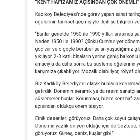
“KENT HAFIZAMIZ AÇISINDAN ÇOK ÖNEMLİ”
Kadıköy Belediyesi’nde görev yapan sanat tarihç
öğelerinin tarihsel geçmişiyle ilgili şu bilgileri ve
“Bunlar genelde 1950 ile 1990 yılları arasında ş
Neden 1950 ile 1990? Çünkü Cumhuriyet döneminin
göç var ve o göçle beraber şu an yaşadığımız gibi
yıkılıyor. 2-3 katlı binaların yerine geniş balkonl
amacıyla da daha sonra bu süsleme öğelerinin ye
karşımıza çıkabiliyor. Mozaik olabiliyor, rölyef o
Biz Kadıköy Belediyesi olarak bunların korunması
getirdik. Dönemin seramik ya da resim sanatçılar
süslemeler bunlar. Korunması, bizim kent hafıza
açısından oldukça önem taşıyor.
Etnik desenleri görüyoruz. Daha çok soyut çalışma
Dönemin yazlık bir yeri olduğu için de Göztepe,
görüyoruz. Güneş, deniz, kuşlar gibi.”