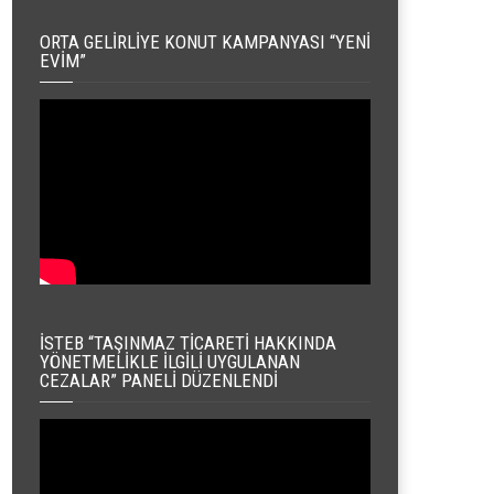
ORTA GELIRLIYE KONUT KAMPANYASI “YENI
EVIM”
İSTEB “TAŞINMAZ TICARETI HAKKINDA
YÖNETMELIKLE İLGILI UYGULANAN
CEZALAR” PANELI DÜZENLENDI