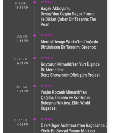
MİMARİ
NIS 22ND
10:11 AM
Başak Akkoyunlu
Design’dan Özgün Saçak Formu
ile Dikkat Çeken Bir Tasarım: The
Pearl
MİMARİ
ŞUB 6TH
11:39 AM
Mental Design Works’ten Doğayla
Bütünleşen Bir Tasarım: Greenox
MİMARİ
OCA 12TH
6:53 PM
Boytorun Mimarlık’tan Yurt Dışında
İlk Mercedes-
Benz Showroom Dönüşüm Projesi
MİMARİ
NIS 16TH
1:29 PM
Yeşim Kozanlı Mimarlık’tan
Çağdaş Tasarım ve Konforun
Buluşma Noktası: Elite World
Kuşadası
MİMARİ
OCA 15TH
4:02 PM
Özer\Ürger Architects’ten Bağcılar’da Çok
Yönlü Bir Sosyal Yaşam Merkezi