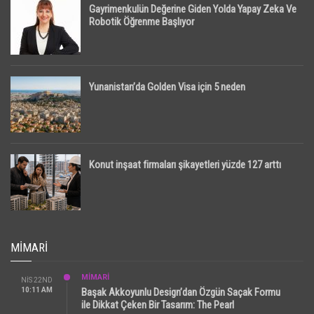
Gayrimenkulün Değerine Giden Yolda Yapay Zeka Ve
Robotik Öğrenme Başlıyor
Yunanistan’da Golden Visa için 5 neden
Konut inşaat firmaları şikayetleri yüzde 127 arttı
MIMARI
MİMARİ
NIS 22ND
10:11 AM
Başak Akkoyunlu Design’dan Özgün Saçak Formu
ile Dikkat Çeken Bir Tasarım: The Pearl