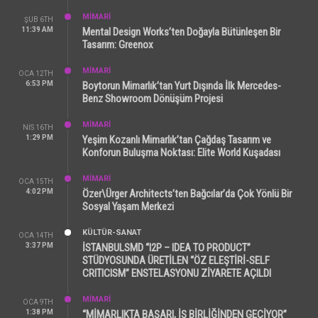
MİMARİ
ŞUB 6TH
11:39 AM
Mental Design Works’ten Doğayla Bütünleşen Bir
Tasarım: Greenox
MİMARİ
OCA 12TH
6:53 PM
Boytorun Mimarlık’tan Yurt Dışında İlk Mercedes-
Benz Showroom Dönüşüm Projesi
MİMARİ
NIS 16TH
1:29 PM
Yeşim Kozanlı Mimarlık’tan Çağdaş Tasarım ve
Konforun Buluşma Noktası: Elite World Kuşadası
MİMARİ
OCA 15TH
4:02 PM
Özer\Ürger Architects’ten Bağcılar’da Çok Yönlü Bir
Sosyal Yaşam Merkezi
KÜLTÜR-SANAT
OCA 14TH
3:37 PM
İSTANBULSMD “I2P – IDEA TO PRODUCT”
STÜDYOSUNDA ÜRETİLEN “ÖZ ELEŞTİRİ-SELF
CRITICISM” ENSTELASYONU ZİYARETE AÇILDI
MİMARİ
OCA 9TH
1:38 PM
“MİMARLIKTA BAŞARI, İŞ BİRLİĞİNDEN GEÇİYOR”