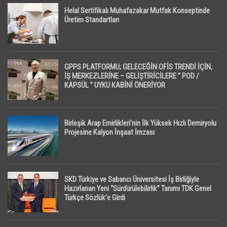
Helal Sertifikalı Muhafazakar Mutfak Konseptinde
Üretim Standartları
GPPS PLATFORMU; GELECEĞİN OFİS TRENDİ İÇİN,
İŞ MERKEZLERİNE – GELİŞTİRİCİLERE ” POD /
KAPSÜL ” UYKU KABİNİ ÖNERİYOR
Birleşik Arap Emirlikleri’nin İlk Yüksek Hızlı Demiryolu
Projesine Kalyon İnşaat İmzası
SKD Türkiye ve Sabancı Üniversitesi İş Birliğiyle
Hazırlanan Yeni “Sürdürülebilirlik” Tanımı TDK Genel
Türkçe Sözlük’e Girdi