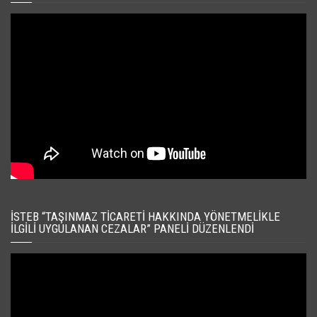
İSTEB “TAŞINMAZ TICARETI HAKKINDA YÖNETMELIKLE
İLGILI UYGULANAN CEZALAR” PANELI DÜZENLENDI