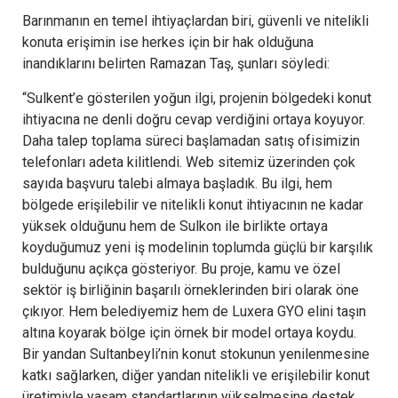
Barınmanın en temel ihtiyaçlardan biri, güvenli ve nitelikli
konuta erişimin ise herkes için bir hak olduğuna
inandıklarını belirten Ramazan Taş, şunları söyledi:
“Sulkent’e gösterilen yoğun ilgi, projenin bölgedeki konut
ihtiyacına ne denli doğru cevap verdiğini ortaya koyuyor.
Daha talep toplama süreci başlamadan satış ofisimizin
telefonları adeta kilitlendi. Web sitemiz üzerinden çok
sayıda başvuru talebi almaya başladık. Bu ilgi, hem
bölgede erişilebilir ve nitelikli konut ihtiyacının ne kadar
yüksek olduğunu hem de Sulkon ile birlikte ortaya
koyduğumuz yeni iş modelinin toplumda güçlü bir karşılık
bulduğunu açıkça gösteriyor. Bu proje, kamu ve özel
sektör iş birliğinin başarılı örneklerinden biri olarak öne
çıkıyor. Hem belediyemiz hem de Luxera GYO elini taşın
altına koyarak bölge için örnek bir model ortaya koydu.
Bir yandan Sultanbeyli’nin konut stokunun yenilenmesine
katkı sağlarken, diğer yandan nitelikli ve erişilebilir konut
üretimiyle yaşam standartlarının yükselmesine destek