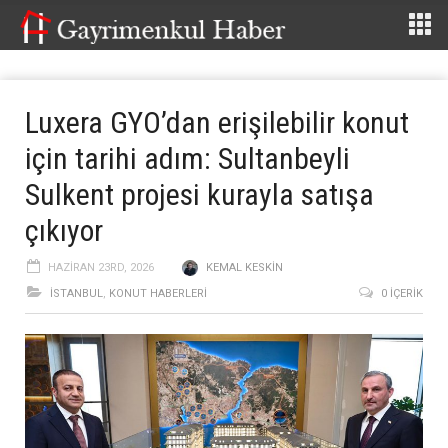
Luxera GYO’dan erişilebilir konut
için tarihi adım: Sultanbeyli
Sulkent projesi kurayla satışa
çıkıyor
HAZIRAN 23RD, 2026
KEMAL KESKIN
İSTANBUL
,
KONUT HABERLERI
0 İÇERIK