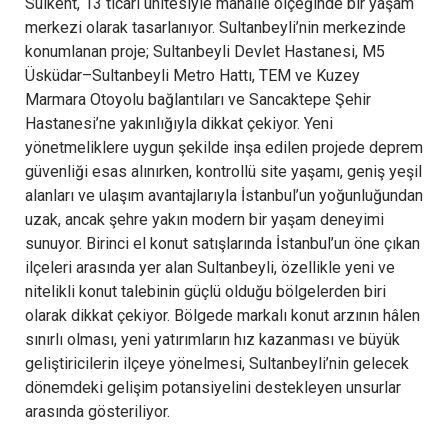
Sulkent, 13 ticari ünitesiyle mahalle ölçeğinde bir yaşam
merkezi olarak tasarlanıyor. Sultanbeyli’nin merkezinde
konumlanan proje; Sultanbeyli Devlet Hastanesi, M5
Üsküdar–Sultanbeyli Metro Hattı, TEM ve Kuzey
Marmara Otoyolu bağlantıları ve Sancaktepe Şehir
Hastanesi’ne yakınlığıyla dikkat çekiyor. Yeni
yönetmeliklere uygun şekilde inşa edilen projede deprem
güvenliği esas alınırken, kontrollü site yaşamı, geniş yeşil
alanları ve ulaşım avantajlarıyla İstanbul’un yoğunluğundan
uzak, ancak şehre yakın modern bir yaşam deneyimi
sunuyor. Birinci el konut satışlarında İstanbul’un öne çıkan
ilçeleri arasında yer alan Sultanbeyli, özellikle yeni ve
nitelikli konut talebinin güçlü olduğu bölgelerden biri
olarak dikkat çekiyor. Bölgede markalı konut arzının hâlen
sınırlı olması, yeni yatırımların hız kazanması ve büyük
geliştiricilerin ilçeye yönelmesi, Sultanbeyli’nin gelecek
dönemdeki gelişim potansiyelini destekleyen unsurlar
arasında gösteriliyor.