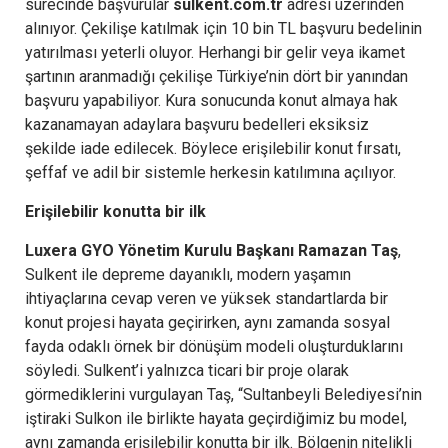
sürecinde başvurular
sulkent.com.tr
adresi üzerinden
alınıyor. Çekilişe katılmak için 10 bin TL başvuru bedelinin
yatırılması yeterli oluyor. Herhangi bir gelir veya ikamet
şartının aranmadığı çekilişe Türkiye’nin dört bir yanından
başvuru yapabiliyor. Kura sonucunda konut almaya hak
kazanamayan adaylara başvuru bedelleri eksiksiz
şekilde iade edilecek. Böylece erişilebilir konut fırsatı,
şeffaf ve adil bir sistemle herkesin katılımına açılıyor.
Erişilebilir konutta bir ilk
Luxera GYO Yönetim Kurulu Başkanı Ramazan Taş
,
Sulkent ile depreme dayanıklı, modern yaşamın
ihtiyaçlarına cevap veren ve yüksek standartlarda bir
konut projesi hayata geçirirken, aynı zamanda sosyal
fayda odaklı örnek bir dönüşüm modeli oluşturduklarını
söyledi. Sulkent’i yalnızca ticari bir proje olarak
görmediklerini vurgulayan Taş, “Sultanbeyli Belediyesi’nin
iştiraki Sulkon ile birlikte hayata geçirdiğimiz bu model,
aynı zamanda erişilebilir konutta bir ilk. Bölgenin nitelikli