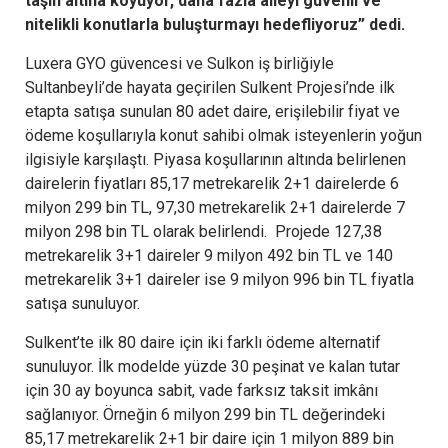
taşın altına koyuyor, daha fazla aileyi güvenli ve
nitelikli konutlarla buluşturmayı hedefliyoruz” dedi.
Luxera GYO güvencesi ve Sulkon iş birliğiyle
Sultanbeyli’de hayata geçirilen Sulkent Projesi’nde ilk
etapta satışa sunulan 80 adet daire, erişilebilir fiyat ve
ödeme koşullarıyla konut sahibi olmak isteyenlerin yoğun
ilgisiyle karşılaştı. Piyasa koşullarının altında belirlenen
dairelerin fiyatları 85,17 metrekarelik 2+1 dairelerde 6
milyon 299 bin TL, 97,30 metrekarelik 2+1 dairelerde 7
milyon 298 bin TL olarak belirlendi. Projede 127,38
metrekarelik 3+1 daireler 9 milyon 492 bin TL ve 140
metrekarelik 3+1 daireler ise 9 milyon 996 bin TL fiyatla
satışa sunuluyor.
Sulkent’te ilk 80 daire için iki farklı ödeme alternatif
sunuluyor. İlk modelde yüzde 30 peşinat ve kalan tutar
için 30 ay boyunca sabit, vade farksız taksit imkânı
sağlanıyor. Örneğin 6 milyon 299 bin TL değerindeki
85,17 metrekarelik 2+1 bir daire için 1 milyon 889 bin