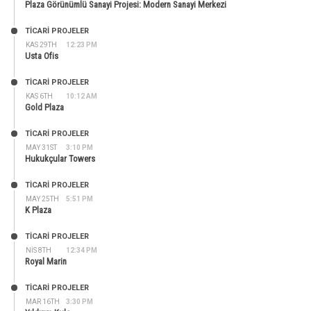
Plaza Görünümlü Sanayi Projesi: Modern Sanayi Merkezi
TİCARİ PROJELER
KAS 29TH
12:23 PM
Usta Ofis
TİCARİ PROJELER
KAS 6TH
10:12 AM
Gold Plaza
TİCARİ PROJELER
MAY 31ST
3:10 PM
Hukukçular Towers
TİCARİ PROJELER
MAY 25TH
5:51 PM
K Plaza
TİCARİ PROJELER
NIS 8TH
12:34 PM
Royal Marin
TİCARİ PROJELER
MAR 16TH
3:30 PM