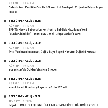
AĞU 6TH
12:34 PM
Birleşik Arap Emirlikleri’nin İlk Yüksek Hızlı Demiryolu Projesine Kalyon İnşaat
İmzası
SEKTÖRDEN GELIŞMELER
AĞU 6TH
11:30 AM
SKD Türkiye ve Sabancı Üniversitesi İş Birliğiyle Hazırlanan Yeni
“Sürdürülebilirlik” Tanımı TDK Genel Türkçe Sözlük’e Girdi
SEKTÖRDEN GELIŞMELER
AĞU 6TH
11:27 AM
Evini Yenileyen Kazanıyor, Doğru Boya Seçimi Konutun Değerini Koruyor
SEKTÖRDEN GELIŞMELER
AĞU 4TH
10:52 AM
Yunanistan’da Golden Visa için 5 neden
SEKTÖRDEN GELIŞMELER
AĞU 3RD
12:42 PM
Konut inşaat firmaları şikayetleri yüzde 127 arttı
SEKTÖRDEN GELIŞMELER
TEM 31ST
7:24 PM
İNŞAAT PROJE GELİŞTİRME ÜRETİM EKONOMİSİNDE; BİRİNCİ EL KONUT