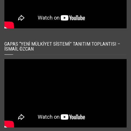
GAPAS “YENI MÜLKIYET SISTEMI” TANITIM TOPLANTISI –
İSMAIL ÖZCAN