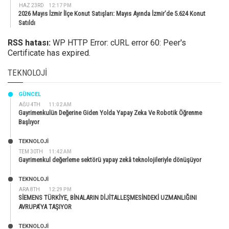
HAZ 23RD
12:17 PM
2026 Mayıs İzmir İlçe Konut Satışları: Mayıs Ayında İzmir’de 5.624 Konut
Satıldı
RSS hatası:
WP HTTP Error: cURL error 60: Peer's
Certificate has expired.
TEKNOLOJI
GÜNCEL
AĞU 4TH
11:02 AM
Gayrimenkulün Değerine Giden Yolda Yapay Zeka Ve Robotik Öğrenme
Başlıyor
TEKNOLOJİ
TEM 30TH
11:42 AM
Gayrimenkul değerleme sektörü yapay zekâ teknolojileriyle dönüşüyor
TEKNOLOJİ
ARA 8TH
12:29 PM
SİEMENS TÜRKİYE, BİNALARIN DİJİTALLEŞMESİNDEKİ UZMANLIĞINI
AVRUPA’YA TAŞIYOR
TEKNOLOJİ