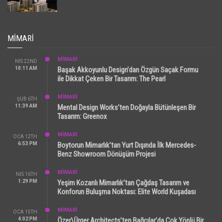
MIMARI
MİMARİ
NIS 22ND
10:11 AM
Başak Akkoyunlu Design’dan Özgün Saçak Formu
ile Dikkat Çeken Bir Tasarım: The Pearl
MİMARİ
ŞUB 6TH
11:39 AM
Mental Design Works’ten Doğayla Bütünleşen Bir
Tasarım: Greenox
MİMARİ
OCA 12TH
6:53 PM
Boytorun Mimarlık’tan Yurt Dışında İlk Mercedes-
Benz Showroom Dönüşüm Projesi
MİMARİ
NIS 16TH
1:29 PM
Yeşim Kozanlı Mimarlık’tan Çağdaş Tasarım ve
Konforun Buluşma Noktası: Elite World Kuşadası
MİMARİ
OCA 15TH
4:02 PM
Özer\Ürger Architects’ten Bağcılar’da Çok Yönlü Bir