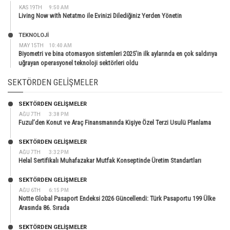
KAS 19TH
9:50 AM
Living Now with Netatmo ile Evinizi Dilediğiniz Yerden Yönetin
TEKNOLOJİ
MAY 15TH
10:40 AM
Biyometri ve bina otomasyon sistemleri 2025’in ilk aylarında en çok saldırıya
uğrayan operasyonel teknoloji sektörleri oldu
SEKTÖRDEN GELIŞMELER
SEKTÖRDEN GELIŞMELER
AĞU 7TH
3:38 PM
Fuzul’den Konut ve Araç Finansmanında Kişiye Özel Terzi Usulü Planlama
SEKTÖRDEN GELIŞMELER
AĞU 7TH
3:32 PM
Helal Sertifikalı Muhafazakar Mutfak Konseptinde Üretim Standartları
SEKTÖRDEN GELIŞMELER
AĞU 6TH
6:15 PM
Notte Global Pasaport Endeksi 2026 Güncellendi: Türk Pasaportu 199 Ülke
Arasında 86. Sırada
SEKTÖRDEN GELIŞMELER