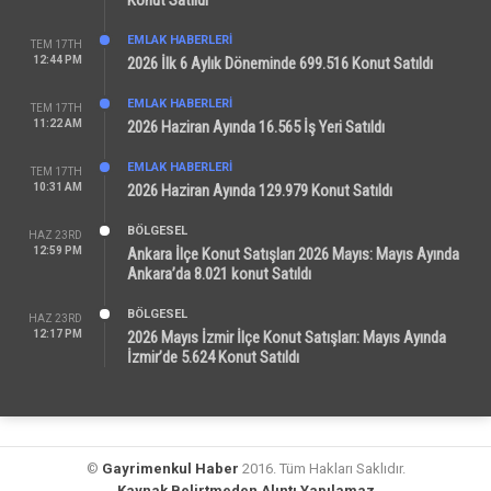
Konut Satıldı
EMLAK HABERLERI
TEM 17TH
12:44 PM
2026 İlk 6 Aylık Döneminde 699.516 Konut Satıldı
EMLAK HABERLERI
TEM 17TH
11:22 AM
2026 Haziran Ayında 16.565 İş Yeri Satıldı
EMLAK HABERLERI
TEM 17TH
10:31 AM
2026 Haziran Ayında 129.979 Konut Satıldı
BÖLGESEL
HAZ 23RD
12:59 PM
Ankara İlçe Konut Satışları 2026 Mayıs: Mayıs Ayında
Ankara’da 8.021 konut Satıldı
BÖLGESEL
HAZ 23RD
12:17 PM
2026 Mayıs İzmir İlçe Konut Satışları: Mayıs Ayında
İzmir’de 5.624 Konut Satıldı
©
Gayrimenkul Haber
2016. Tüm Hakları Saklıdır.
Kaynak Belirtmeden Alıntı Yapılamaz