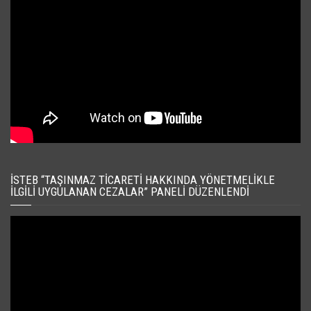
İSTEB “TAŞINMAZ TICARETI HAKKINDA YÖNETMELIKLE
İLGILI UYGULANAN CEZALAR” PANELI DÜZENLENDI