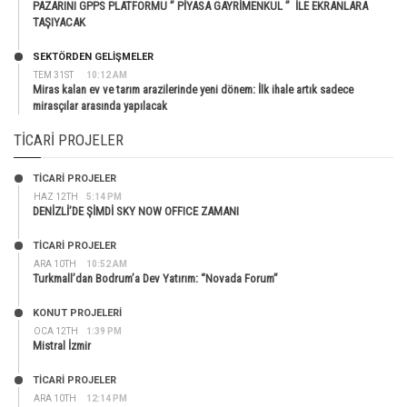
PAZARINI GPPS PLATFORMU ” PİYASA GAYRİMENKUL ” İLE EKRANLARA
TAŞIYACAK
SEKTÖRDEN GELIŞMELER
TEM 31ST
10:12 AM
Miras kalan ev ve tarım arazilerinde yeni dönem: İlk ihale artık sadece
mirasçılar arasında yapılacak
TICARI PROJELER
TİCARİ PROJELER
HAZ 12TH
5:14 PM
DENİZLİ’DE ŞİMDİ SKY NOW OFFICE ZAMANI
TİCARİ PROJELER
ARA 10TH
10:52 AM
Turkmall’dan Bodrum’a Dev Yatırım: “Novada Forum”
KONUT PROJELERI
OCA 12TH
1:39 PM
Mistral İzmir
TİCARİ PROJELER
ARA 10TH
12:14 PM