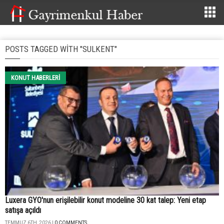
POSTS TAGGED WITH "SULKENT"
KONUT HABERLERI
Luxera GYO'nun erişilebilir konut modeline 30 kat talep: Yeni etap
satışa açıldı
TEMMUZ 6TH, 2026 |
0 COMMENTS