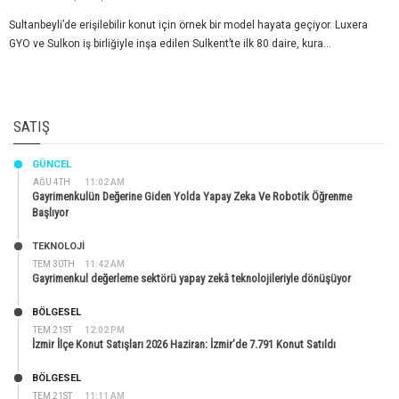
Sultanbeyli’de erişilebilir konut için örnek bir model hayata geçiyor. Luxera
GYO ve Sulkon iş birliğiyle inşa edilen Sulkent’te ilk 80 daire, kura...
SATIŞ
GÜNCEL
AĞU 4TH
11:02 AM
Gayrimenkulün Değerine Giden Yolda Yapay Zeka Ve Robotik Öğrenme
Başlıyor
TEKNOLOJİ
TEM 30TH
11:42 AM
Gayrimenkul değerleme sektörü yapay zekâ teknolojileriyle dönüşüyor
BÖLGESEL
TEM 21ST
12:02 PM
İzmir İlçe Konut Satışları 2026 Haziran: İzmir’de 7.791 Konut Satıldı
BÖLGESEL
TEM 21ST
11:11 AM