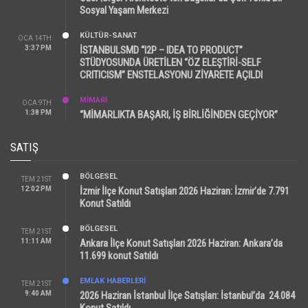
Sosyal Yaşam Merkezi
KÜLTÜR-SANAT
OCA 14TH
3:37 PM
İSTANBULSMD “I2P – IDEA TO PRODUCT”
STÜDYOSUNDA ÜRETİLEN “ÖZ ELEŞTİRİ-SELF
CRITICISM” ENSTELASYONU ZİYARETE AÇILDI
MİMARİ
OCA 9TH
1:38 PM
“MİMARLIKTA BAŞARI, İŞ BİRLİĞİNDEN GEÇİYOR”
SATIŞ
BÖLGESEL
TEM 21ST
12:02 PM
İzmir İlçe Konut Satışları 2026 Haziran: İzmir’de 7.791
Konut Satıldı
BÖLGESEL
TEM 21ST
11:11 AM
Ankara İlçe Konut Satışları 2026 Haziran: Ankara’da
11.699 konut Satıldı
EMLAK HABERLERI
TEM 21ST
9:40 AM
2026 Haziran İstanbul İlçe Satışları: İstanbul’da 24.084