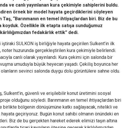
nda ve canlı yayınlanan kura çekimiyle sahiplerini buldu.
lendiren örnek bir model hayata geçirdiklerini söyleyen
aş, “Barınmanın en temel ihtiyaçlardan biri. Biz de bu
a koyduk. Özellikle ilk etapta satışa sunduğumuz
ârlılığımızdan fedakârlık ettik” dedi.
tiraki SULKON iş birliğiyle hayata geçirilen Sulkent’in ilk
, noter huzurunda gerçekleştirilen kura çekimiyle belirlendi.
ıyla canlı olarak yayınlandı. Kura çekimi için salonda bir
 kavuşma umuduyla büyük heyecan yaşadı. Çekiliş boyunca her
bi olanların sevinci salonda duygu dolu görüntülere sahne oldu.
ulkent’in, güvenli ve erişilebilir konut üretimini sosyal
r proje olduğunu söyledi. Barınmanın en temel ihtiyaçlardan biri
e birlikte bölgenin dönüşümüne katkı sağlayacak, nitelikli ve
şla hayata geçiriyoruz. Bugün konut sahibi olmanın önündeki en
eri. Biz de bu gerçekten hareket ederek elimizi taşın altına
nutlarda ticari kaygıların ötesine geçerek kârlılığımızdan