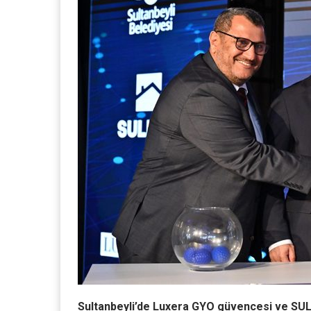
Sultanbeyli’de Luxera GYO güvencesi ve SULKO