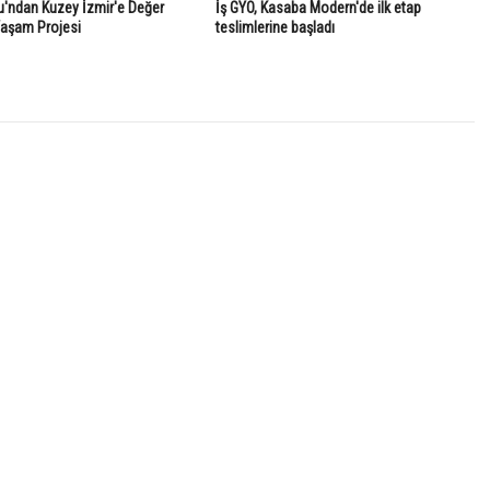
'ndan Kuzey İzmir'e Değer
İş GYO, Kasaba Modern'de ilk etap
Yaşam Projesi
teslimlerine başladı