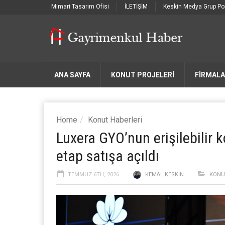
Mimari Tasarım Ofisi
İLETİŞİM
Keskin Medya Grup Por
ANA SAYFA
KONUT PROJELERİ
FIRMAL
Home
Konut Haberleri
Luxera GYO’nun erişilebilir 
etap satışa açıldı
TEMMUZ 6TH, 2026
KEMAL KESKIN
KONU