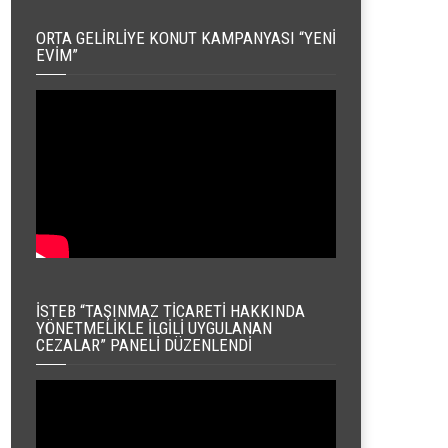
ORTA GELIRLIYE KONUT KAMPANYASI “YENI
EVIM”
İSTEB “TAŞINMAZ TICARETI HAKKINDA
YÖNETMELIKLE İLGILI UYGULANAN
CEZALAR” PANELI DÜZENLENDI