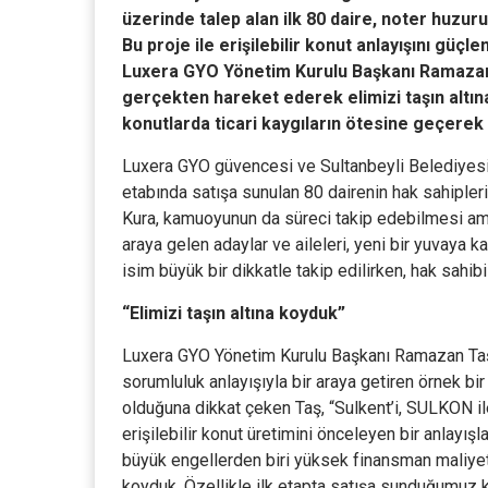
üzerinde talep alan ilk 80 daire, noter huzuru
Bu proje ile erişilebilir konut anlayışını güç
Luxera GYO Yönetim Kurulu Başkanı Ramazan T
gerçekten hareket ederek elimizi taşın altın
konutlarda ticari kaygıların ötesine geçerek k
Luxera GYO güvencesi ve Sultanbeyli Belediyesi iş
etabında satışa sunulan 80 dairenin hak sahipleri
Kura, kamuoyunun da süreci takip edebilmesi amac
araya gelen adaylar ve aileleri, yeni bir yuvaya
isim büyük bir dikkatle takip edilirken, hak sahi
“Elimizi taşın altına koyduk”
Luxera GYO Yönetim Kurulu Başkanı Ramazan Taş, S
sorumluluk anlayışıyla bir araya getiren örnek bi
olduğuna dikkat çeken Taş, “Sulkent’i, SULKON il
erişilebilir konut üretimini önceleyen bir anlayı
büyük engellerden biri yüksek finansman maliyetl
koyduk. Özellikle ilk etapta satışa sunduğumuz ko