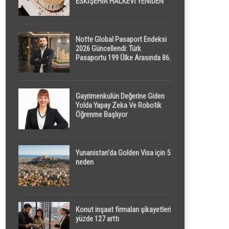
ESKİŞEHİR HALKEVİ YENİDEN
HAYAT BULUYOR
Notte Global Pasaport Endeksi
2026 Güncellendi: Türk
Pasaportu 199 Ülke Arasında 86.
Sırada
Gayrimenkulün Değerine Giden
Yolda Yapay Zeka Ve Robotik
Öğrenme Başlıyor
Yunanistan’da Golden Visa için 5
neden
Konut inşaat firmaları şikayetleri
yüzde 127 arttı