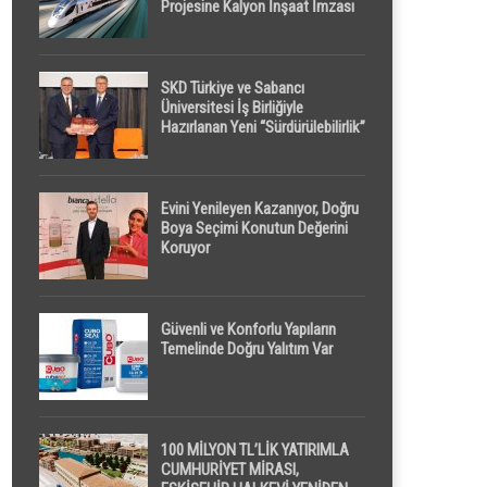
Projesine Kalyon İnşaat İmzası
SKD Türkiye ve Sabancı
Üniversitesi İş Birliğiyle
Hazırlanan Yeni “Sürdürülebilirlik”
Tanımı TDK Genel Türkçe
Sözlük’e Girdi
Evini Yenileyen Kazanıyor, Doğru
Boya Seçimi Konutun Değerini
Koruyor
Güvenli ve Konforlu Yapıların
Temelinde Doğru Yalıtım Var
100 MİLYON TL’LİK YATIRIMLA
CUMHURİYET MİRASI,