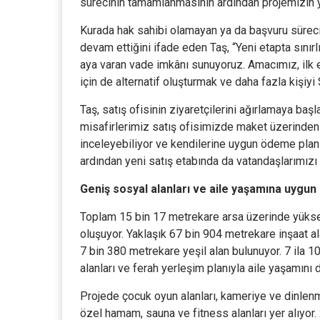
sürecinin tamamlanmasının ardından projemizin yen
Kurada hak sahibi olamayan ya da başvuru sürecin
devam ettiğini ifade eden Taş, “Yeni etapta sınırl
aya varan vade imkânı sunuyoruz. Amacımız, ilk e
için de alternatif oluşturmak ve daha fazla kişiyi
Taş, satış ofisinin ziyaretçilerini ağırlamaya baş
misafirlerimiz satış ofisimizde maket üzerinden p
inceleyebiliyor ve kendilerine uygun ödeme planla
ardından yeni satış etabında da vatandaşlarımızı 
Geniş sosyal alanları ve aile yaşamına uygun
Toplam 15 bin 17 metrekare arsa üzerinde yükse
oluşuyor. Yaklaşık 67 bin 904 metrekare inşaat a
7 bin 380 metrekare yeşil alan bulunuyor. 7 ila 1
alanları ve ferah yerleşim planıyla aile yaşamını
Projede çocuk oyun alanları, kameriye ve dinlenme
özel hamam, sauna ve fitness alanları yer alıyor.