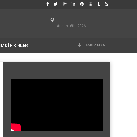
August 6th, 2026
İMCİ FİKİRLER
TAKIP EDIN