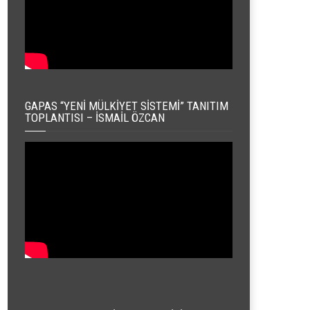
GAPAS “YENI MÜLKIYET SISTEMI” TANITIM
TOPLANTISI – İSMAIL ÖZCAN