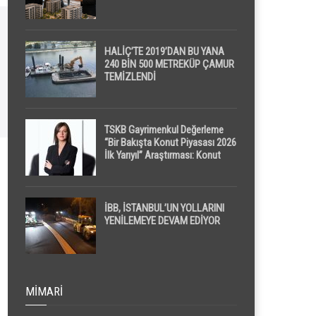
HALİÇ’TE 2019’DAN BU YANA
240 BİN 500 METREKÜP ÇAMUR
TEMİZLENDİ
TSKB Gayrimenkul Değerleme
“Bir Bakışta Konut Piyasası 2026
İlk Yarıyıl” Araştırması: Konut
Piyasasında Dengeli Görünüm
Sürerken, İlk El ve İpotekli
Satışlarda Sınırlı Toparlanma
Dikkat Çekti
İBB, İSTANBUL’UN YOLLARINI
YENİLEMEYE DEVAM EDİYOR
MIMARI