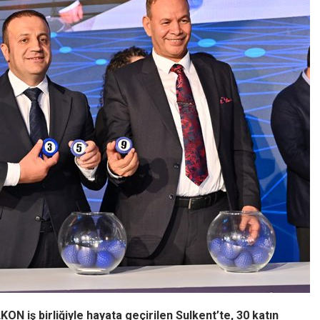
N iş birliğiyle hayata geçirilen Sulkent’te, 30 katın