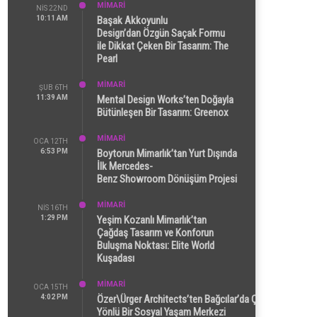
MİMARİ
NIS 22ND
10:11 AM
Başak Akkoyunlu
Design’dan Özgün Saçak Formu
ile Dikkat Çeken Bir Tasarım: The
Pearl
MİMARİ
ŞUB 6TH
11:39 AM
Mental Design Works’ten Doğayla
Bütünleşen Bir Tasarım: Greenox
MİMARİ
OCA 12TH
6:53 PM
Boytorun Mimarlık’tan Yurt Dışında
İlk Mercedes-
Benz Showroom Dönüşüm Projesi
MİMARİ
NIS 16TH
1:29 PM
Yeşim Kozanlı Mimarlık’tan
Çağdaş Tasarım ve Konforun
Buluşma Noktası: Elite World
Kuşadası
MİMARİ
OCA 15TH
4:02 PM
Özer\Ürger Architects’ten Bağcılar’da Çok
Yönlü Bir Sosyal Yaşam Merkezi