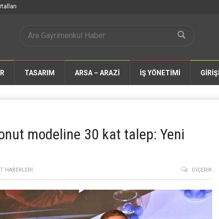
talları
AR
TASARIM
ARSA – ARAZİ
İŞ YÖNETİMİ
GİRİŞ
konut modeline 30 kat talep: Yeni
T HABERLERI
0 İÇERIK