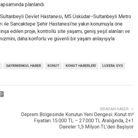
 kapsamında planlandı.
 Sultanbeyli Devlet Hastanesi, M5 Üsküdar–Sultanbeyli Metro
rı ile Sancaktepe Şehir Hastanesi’ne yakın konumuyla öne
şa edilen proje, kontrollü site yaşamı, geniş yeşil alanları ve
mizmini, daha konforlu ve güvenli bir yaşam anlayışıyla
GAYRIMENKUL HABER
KONUT
KONUT HABERLERI
LUXERA GYO
SIRADAKI HABER
Deprem Bölgesinde Konutun Yeni Dengesi: Konut m²
Fiyatları 15.000 TL – 27.000 TL Aralığında, 2+1
Daireler 1,5 Milyon TL’den Başlıyor