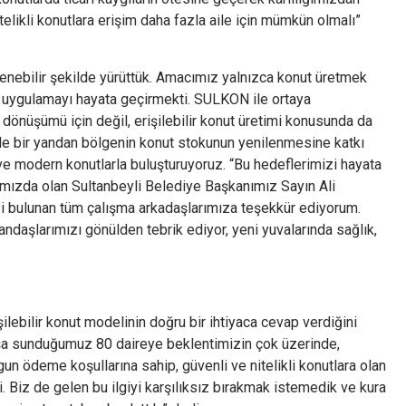
itelikli konutlara erişim daha fazla aile için mümkün olmalı”
nebilir şekilde yürüttük. Amacımız yalnızca konut üretmek
 uygulamayı hayata geçirmekti. SULKON ile ortaya
önüşümü için değil, erişilebilir konut üretimi konusunda da
eyle bir yandan bölgenin konut stokunun yenilenmesine katkı
ve modern konutlarla buluşturuyoruz. “Bu hedeflerimizi hayata
anımızda olan Sultanbeyli Belediye Başkanımız Sayın Ali
bulunan tüm çalışma arkadaşlarımıza teşekkür ediyorum.
daşlarımızı gönülden tebrik ediyor, yeni yuvalarında sağlık,
işilebilir konut modelinin doğru bir ihtiyaca cevap verdiğini
atışa sunduğumuz 80 daireye beklentimizin çok üzerinde,
ygun ödeme koşullarına sahip, güvenli ve nitelikli konutlara olan
. Biz de gelen bu ilgiyi karşılıksız bırakmak istemedik ve kura