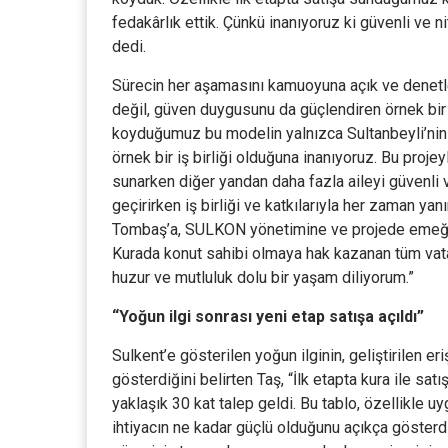
fedakârlık ettik. Çünkü inanıyoruz ki güvenli ve n
dedi.
Sürecin her aşamasını kamuoyuna açık ve denetle
değil, güven duygusunu da güçlendiren örnek bir
koyduğumuz bu modelin yalnızca Sultanbeyli’nin d
örnek bir iş birliği olduğuna inanıyoruz. Bu proj
sunarken diğer yandan daha fazla aileyi güvenli 
geçirirken iş birliği ve katkılarıyla her zaman y
Tombaş’a, SULKON yönetimine ve projede emeği 
Kurada konut sahibi olmaya hak kazanan tüm vatan
huzur ve mutluluk dolu bir yaşam diliyorum.”
“Yoğun ilgi sonrası yeni etap satışa açıldı”
Sulkent’e gösterilen yoğun ilginin, geliştirilen er
gösterdiğini belirten Taş, “İlk etapta kura ile s
yaklaşık 30 kat talep geldi. Bu tablo, özellikle u
ihtiyacın ne kadar güçlü olduğunu açıkça gösterdi