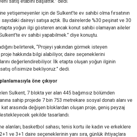
i satış etabını başlattık.” dedi.
e yetişemeyenler için de Sulkent’te ev sahibi olma fırsatının
ı sayıdaki daireyi satışa açtık. Bu dairelerde %30 peşinat ve 30
tapta yoğun ilgi gösteren ancak konut sahibi olamayan aileler
 Sulkent’te ev sahibi yapabilmek.” diye konuştu.
ladığını belirterek, “Projeyi yakından görmek isteyen
roje hakkında bilgi alabiliyor, daire seçeneklerini
rını değerlendirebiliyor. İlk etapta oluşan yoğun ilginin
satış ofisimize bekliyoruz.” dedi.
 planlamasıyla öne çıkıyor
len Sulkent, 7 blokta yer alan 445 bağımsız bölümden
lanına sahip projede 7 bin 753 metrekare sosyal donatı alanı ve
0 kat arasında değişen bloklardan oluşan proje, geniş peyzaj
 destekleyecek şekilde tasarlandı.
 alanları, basketbol sahası, tenis kortu ile kadın ve erkeklere
 2+1 ve 3+1 daire seçeneklerinin yanı sıra, günlük ihtiyaçlara