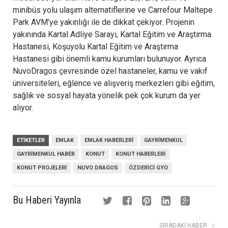
minibüs yolu ulaşım alternatiflerine ve Carrefour Maltepe
Park AVM’ye yakınlığı ile de dikkat çekiyor. Projenin
yakınında Kartal Adliye Sarayı, Kartal Eğitim ve Araştırma
Hastanesi, Koşuyolu Kartal Eğitim ve Araştırma
Hastanesi gibi önemli kamu kurumları bulunuyor. Ayrıca
NuvoDragos çevresinde özel hastaneler, kamu ve vakıf
üniversiteleri, eğlence ve alışveriş merkezleri gibi eğitim,
sağlık ve sosyal hayata yönelik pek çok kurum da yer
alıyor.
ETIKETLER
EMLAK
EMLAK HABERLERI
GAYRIMENKUL
GAYRIMENKUL HABER
KONUT
KONUT HABERLERI
KONUT PROJELERI
NUVO DRAGOS
ÖZDERICI GYO
Bu Haberi Yayınla
SIRADAKI HABER