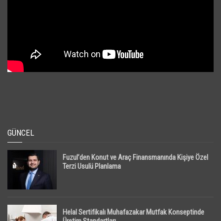
GÜNCEL
Fuzul’den Konut ve Araç Finansmanında Kişiye Özel
Terzi Usulü Planlama
Helal Sertifikalı Muhafazakar Mutfak Konseptinde