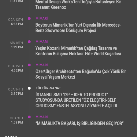
11:39 AM
Mental Design Works’ten Doğayla Bütünleşen Bir
Tasarım: Greenox
MİMARİ
OCA 12TH
6:53 PM
Boytorun Mimarlık’tan Yurt Dışında İlk Mercedes-
Benz Showroom Dönüşüm Projesi
MİMARİ
NIS 16TH
1:29 PM
Yeşim Kozanlı Mimarlık’tan Çağdaş Tasarım ve
Konforun Buluşma Noktası: Elite World Kuşadası
MİMARİ
OCA 15TH
4:02 PM
Özer\Ürger Architects’ten Bağcılar’da Çok Yönlü Bir
Sosyal Yaşam Merkezi
KÜLTÜR-SANAT
OCA 14TH
3:37 PM
İSTANBULSMD “I2P – IDEA TO PRODUCT”
STÜDYOSUNDA ÜRETİLEN “ÖZ ELEŞTİRİ-SELF
CRITICISM” ENSTELASYONU ZİYARETE AÇILDI
MİMARİ
OCA 9TH
1:38 PM
“MİMARLIKTA BAŞARI, İŞ BİRLİĞİNDEN GEÇİYOR”