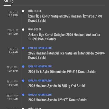
SATIŞ
BÖLGESEL
TEM 21ST
12:02 PM
İzmir İlçe Konut Satışları 2026 Haziran: İzmir’de 7.791
Konut Satıldı
BÖLGESEL
TEM 21ST
11:11 AM
Ankara İlçe Konut Satışları 2026 Haziran: Ankara’da
11.699 konut Satıldı
EMLAK HABERLERI
TEM 21ST
9:40 AM
2026 Haziran İstanbul İlçe Satışları: İstanbul’da 24.084
Konut Satıldı
EMLAK HABERLERI
TEM 17TH
12:44 PM
2026 İlk 6 Aylık Döneminde 699.516 Konut Satıldı
EMLAK HABERLERI
TEM 17TH
11:22 AM
2026 Haziran Ayında 16.565 İş Yeri Satıldı
EMLAK HABERLERI
TEM 17TH
10:31 AM
2026 Haziran Ayında 129.979 Konut Satıldı
BÖLGESEL