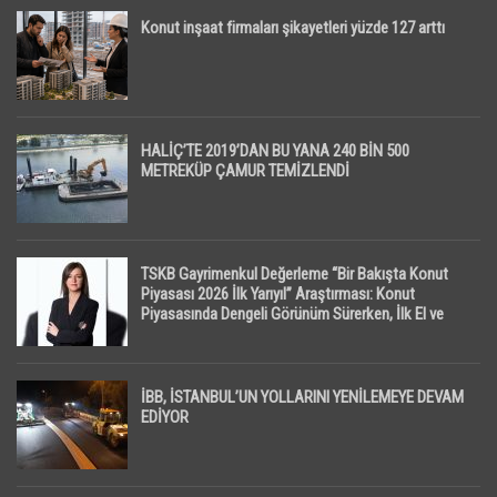
Konut inşaat firmaları şikayetleri yüzde 127 arttı
HALİÇ’TE 2019’DAN BU YANA 240 BİN 500
METREKÜP ÇAMUR TEMİZLENDİ
TSKB Gayrimenkul Değerleme “Bir Bakışta Konut
Piyasası 2026 İlk Yarıyıl” Araştırması: Konut
Piyasasında Dengeli Görünüm Sürerken, İlk El ve
İpotekli Satışlarda Sınırlı Toparlanma Dikkat Çekti
İBB, İSTANBUL’UN YOLLARINI YENİLEMEYE DEVAM
EDİYOR