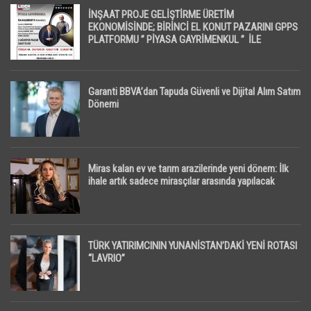
İNŞAAT PROJE GELİŞTİRME ÜRETİM
EKONOMİSİNDE; BİRİNCİ EL KONUT PAZARINI GPPS
PLATFORMU ” PİYASA GAYRİMENKUL ” İLE
EKRANLARA TAŞIYACAK
Garanti BBVA’dan Tapuda Güvenli ve Dijital Alım Satım
Dönemi
Miras kalan ev ve tarım arazilerinde yeni dönem: İlk
ihale artık sadece mirasçılar arasında yapılacak
TÜRK YATIRIMCININ YUNANİSTAN’DAKİ YENİ ROTASI
“LAVRIO”