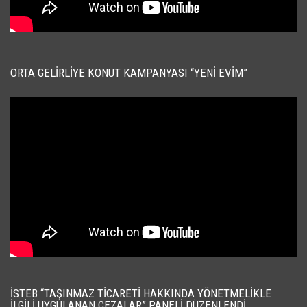
ORTA GELIRLIYE KONUT KAMPANYASI “YENI EVIM”
İSTEB “TAŞINMAZ TICARETI HAKKINDA YÖNETMELIKLE
İLGILI UYGULANAN CEZALAR” PANELI DÜZENLENDI