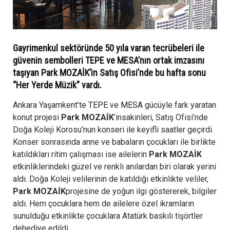
Gayrimenkul sektöründe 50 yıla varan tecrübeleri ile
güvenin sembolleri TEPE ve MESA’nın ortak imzasını
taşıyan Park MOZAİK’in Satış Ofisi’nde bu hafta sonu
“Her Yerde Müzik” vardı.
Ankara Yaşamkent’te
TEPE
ve
MESA
gücüyle fark yaratan
konut projesi
Park MOZAİK
’insakinleri, Satış Ofisi’nde
Doğa Koleji Korosu’nun konseri ile keyifli saatler geçirdi.
Konser sonrasında anne ve babaların çocukları ile birlikte
katıldıkları ritim çalışması ise ailelerin
Park MOZAİK
etkinliklerindeki güzel ve renkli anılardan biri olarak yerini
aldı. Doğa Koleji velilerinin de katıldığı etkinlikte veliler,
Park MOZAİK
projesine de yoğun ilgi göstererek, bilgiler
aldı. Hem çocuklara hem de ailelere özel ikramların
sunulduğu etkinlikte çocuklara Atatürk baskılı tişörtler
dehediye edildi.