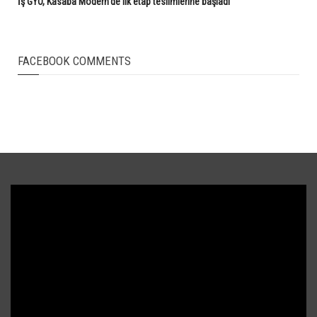
İş GYO, Kasaba Modern'de ilk etap teslimlerine başladı
FACEBOOK COMMENTS