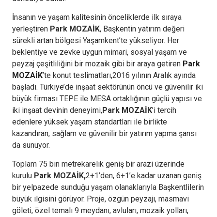
İnsanın ve yaşam kalitesinin önceliklerde ilk sıraya
yerleştiren
Park MOZAİK
, Başkentin yatırım değeri
sürekli artan bölgesi Yaşamkent’te yükseliyor. Her
beklentiye ve zevke uygun mimari, sosyal yaşam ve
peyzaj çeşitliliğini bir mozaik gibi bir araya getiren
Park
MOZAİK
’te konut teslimatları,2016 yılının Aralık ayında
başladı. Türkiye’de inşaat sektörünün öncü ve güvenilir iki
büyük firması TEPE ile MESA ortaklığının güçlü yapısı ve
iki inşaat devinin deneyimi,
Park MOZAİK
’i tercih
edenlere yüksek yaşam standartları ile birlikte
kazandıran, sağlam ve güvenilir bir yatırım yapma şansı
da sunuyor.
Toplam 75 bin metrekarelik geniş bir arazi üzerinde
kurulu
Park MOZAİK,
2+1’den, 6+1’e kadar uzanan geniş
bir yelpazede sunduğu yaşam olanaklarıyla Başkentlilerin
büyük ilgisini görüyor. Proje, özgün peyzajı, masmavi
göleti, özel temalı 9 meydanı, avluları, mozaik yolları,