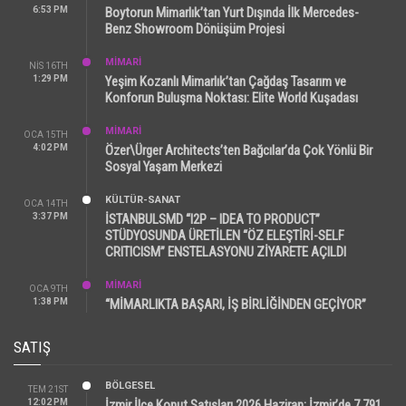
6:53 PM
Boytorun Mimarlık’tan Yurt Dışında İlk Mercedes-
Benz Showroom Dönüşüm Projesi
MİMARİ
NIS 16TH
1:29 PM
Yeşim Kozanlı Mimarlık’tan Çağdaş Tasarım ve
Konforun Buluşma Noktası: Elite World Kuşadası
MİMARİ
OCA 15TH
4:02 PM
Özer\Ürger Architects’ten Bağcılar’da Çok Yönlü Bir
Sosyal Yaşam Merkezi
KÜLTÜR-SANAT
OCA 14TH
3:37 PM
İSTANBULSMD “I2P – IDEA TO PRODUCT”
STÜDYOSUNDA ÜRETİLEN “ÖZ ELEŞTİRİ-SELF
CRITICISM” ENSTELASYONU ZİYARETE AÇILDI
MİMARİ
OCA 9TH
1:38 PM
“MİMARLIKTA BAŞARI, İŞ BİRLİĞİNDEN GEÇİYOR”
SATIŞ
BÖLGESEL
TEM 21ST
12:02 PM
İzmir İlçe Konut Satışları 2026 Haziran: İzmir’de 7.791