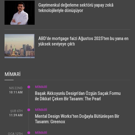
Gayrimenkul değerleme sektörü yapay zekâ
teknolojileriyle dönüşüyor
ABD’de mortgage faizi Ağustos 2025’ten bu yana en
yüksek seviyeye çıktı
MIMARI
MİMARİ
NIS 22ND
10:11 AM
Başak Akkoyunlu Design’dan Özgün Saçak Formu
ile Dikkat Çeken Bir Tasarım: The Pearl
MİMARİ
ŞUB 6TH
11:39 AM
Mental Design Works’ten Doğayla Bütünleşen Bir
Tasarım: Greenox
MİMARİ
OCA 12TH