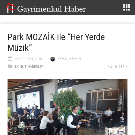
Park MOZAİK ile “Her Yerde
Müzik”
MART 19TH, 2018
KEMAL KESKIN
KONUT HABERLERI
0 İÇERIK