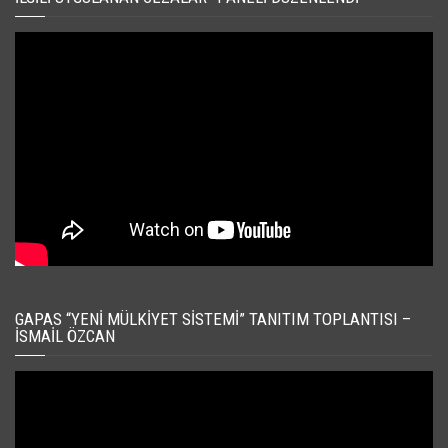
GAPAS “YENI MÜLKIYET SISTEMI” TANITIM TOPLANTISI –
İSMAIL ÖZCAN