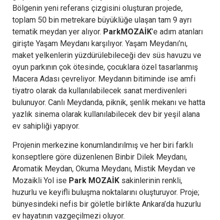
Bölgenin yeni referans çizgisini oluşturan projede,
toplam 50 bin metrekare büyüklüğe ulaşan tam 9 ayrı
tematik meydan yer alıyor.
ParkMOZAİK
’e adım atanları
girişte Yaşam Meydanı karşılıyor. Yaşam Meydanı’nı,
maket yelkenlerin yüzdürülebileceği dev süs havuzu ve
oyun parkının çok ötesinde, çocuklara özel tasarlanmış
Macera Adası çevreliyor. Meydanın bitiminde ise amfi
tiyatro olarak da kullanılabilecek sanat merdivenleri
bulunuyor. Canlı Meydanda, piknik, şenlik mekanı ve hatta
yazlık sinema olarak kullanılabilecek dev bir yeşil alana
ev sahipliği yapıyor.
Projenin merkezine konumlandırılmış ve her biri farklı
konseptlere göre düzenlenen Binbir Dilek Meydanı,
Aromatik Meydan, Okuma Meydanı, Mistik Meydan ve
Mozaikli Yol ise
Park MOZAİK
sakinlerinin renkli,
huzurlu ve keyifli buluşma noktalarını oluşturuyor. Proje;
bünyesindeki nefis bir göletle birlikte Ankara’da huzurlu
ev hayatının vazgeçilmezi oluyor.