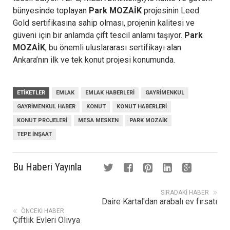
bünyesinde toplayan
Park MOZAİK
projesinin Leed
Gold sertifikasına sahip olması, projenin kalitesi ve
güveni için bir anlamda çift tescil anlamı taşıyor.
Park
MOZAİK
, bu önemli uluslararası sertifikayı alan
Ankara’nın ilk ve tek konut projesi konumunda.
ETIKETLER
EMLAK
EMLAK HABERLERI
GAYRIMENKUL
GAYRIMENKUL HABER
KONUT
KONUT HABERLERI
KONUT PROJELERI
MESA MESKEN
PARK MOZAIK
TEPE İNŞAAT
Bu Haberi Yayınla
SIRADAKI HABER
Daire Kartal'dan arabalı ev fırsatı
ÖNCEKI HABER
Çiftlik Evleri Olivya