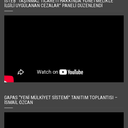
İSTEB “TAŞINMAZ TICARETI HAKKINDA YÖNETMELIKLE
İLGILI UYGULANAN CEZALAR” PANELI DÜZENLENDI
GAPAS “YENI MÜLKIYET SISTEMI” TANITIM TOPLANTISI –
İSMAIL ÖZCAN