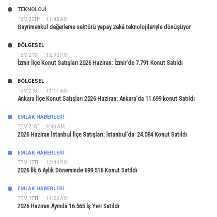
TEKNOLOJİ
TEM 30TH
11:42 AM
Gayrimenkul değerleme sektörü yapay zekâ teknolojileriyle dönüşüyor
BÖLGESEL
TEM 21ST
12:02 PM
İzmir İlçe Konut Satışları 2026 Haziran: İzmir’de 7.791 Konut Satıldı
BÖLGESEL
TEM 21ST
11:11 AM
Ankara İlçe Konut Satışları 2026 Haziran: Ankara’da 11.699 konut Satıldı
EMLAK HABERLERI
TEM 21ST
9:40 AM
2026 Haziran İstanbul İlçe Satışları: İstanbul’da 24.084 Konut Satıldı
EMLAK HABERLERI
TEM 17TH
12:44 PM
2026 İlk 6 Aylık Döneminde 699.516 Konut Satıldı
EMLAK HABERLERI
TEM 17TH
11:22 AM
2026 Haziran Ayında 16.565 İş Yeri Satıldı