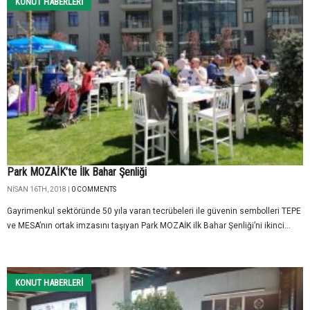
KONUT HABERLERI
Park MOZAİK’te İlk Bahar Şenliği
NISAN 16TH, 2018 |
0 COMMENTS
Gayrimenkul sektöründe 50 yıla varan tecrübeleri ile güvenin sembolleri TEPE
ve MESA’nın ortak imzasını taşıyan Park MOZAİK ilk Bahar Şenliği’ni ikinci...
KONUT HABERLERI