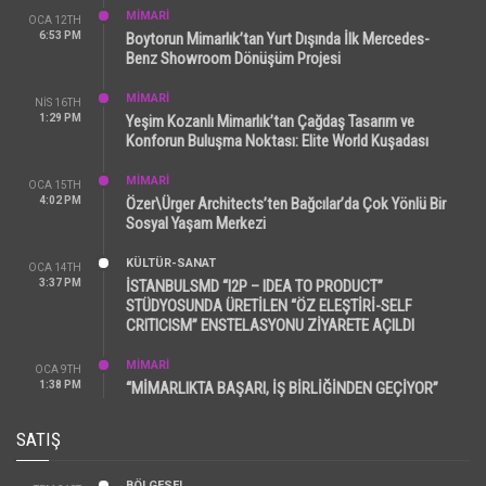
MİMARİ
OCA 12TH
6:53 PM
Boytorun Mimarlık’tan Yurt Dışında İlk Mercedes-
Benz Showroom Dönüşüm Projesi
MİMARİ
NIS 16TH
1:29 PM
Yeşim Kozanlı Mimarlık’tan Çağdaş Tasarım ve
Konforun Buluşma Noktası: Elite World Kuşadası
MİMARİ
OCA 15TH
4:02 PM
Özer\Ürger Architects’ten Bağcılar’da Çok Yönlü Bir
Sosyal Yaşam Merkezi
KÜLTÜR-SANAT
OCA 14TH
3:37 PM
İSTANBULSMD “I2P – IDEA TO PRODUCT”
STÜDYOSUNDA ÜRETİLEN “ÖZ ELEŞTİRİ-SELF
CRITICISM” ENSTELASYONU ZİYARETE AÇILDI
MİMARİ
OCA 9TH
1:38 PM
“MİMARLIKTA BAŞARI, İŞ BİRLİĞİNDEN GEÇİYOR”
SATIŞ
BÖLGESEL