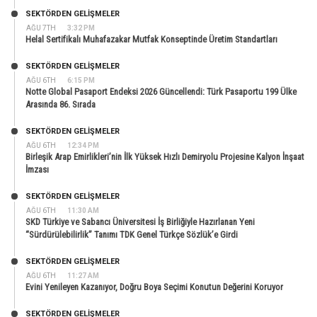
SEKTÖRDEN GELIŞMELER
AĞU 7TH
3:32 PM
Helal Sertifikalı Muhafazakar Mutfak Konseptinde Üretim Standartları
SEKTÖRDEN GELIŞMELER
AĞU 6TH
6:15 PM
Notte Global Pasaport Endeksi 2026 Güncellendi: Türk Pasaportu 199 Ülke
Arasında 86. Sırada
SEKTÖRDEN GELIŞMELER
AĞU 6TH
12:34 PM
Birleşik Arap Emirlikleri’nin İlk Yüksek Hızlı Demiryolu Projesine Kalyon İnşaat
İmzası
SEKTÖRDEN GELIŞMELER
AĞU 6TH
11:30 AM
SKD Türkiye ve Sabancı Üniversitesi İş Birliğiyle Hazırlanan Yeni
“Sürdürülebilirlik” Tanımı TDK Genel Türkçe Sözlük’e Girdi
SEKTÖRDEN GELIŞMELER
AĞU 6TH
11:27 AM
Evini Yenileyen Kazanıyor, Doğru Boya Seçimi Konutun Değerini Koruyor
SEKTÖRDEN GELIŞMELER