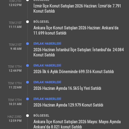
TEM 21ST
12:02 PM
İzmir İlçe Konut Satışları 2026 Haziran: İzmir’de 7.791
Konut Satıldı
BÖLGESEL
TEM 21ST
11:11 AM
Ankara İlçe Konut Satışları 2026 Haziran: Ankara’da
11.699 konut Satıldı
EMLAK HABERLERI
TEM 21ST
9:40 AM
2026 Haziran İstanbul İlçe Satışları: İstanbul’da 24.084
Konut Satıldı
EMLAK HABERLERI
TEM 17TH
12:44 PM
2026 İlk 6 Aylık Döneminde 699.516 Konut Satıldı
EMLAK HABERLERI
TEM 17TH
11:22 AM
2026 Haziran Ayında 16.565 İş Yeri Satıldı
EMLAK HABERLERI
TEM 17TH
10:31 AM
2026 Haziran Ayında 129.979 Konut Satıldı
BÖLGESEL
HAZ 23RD
12:59 PM
Ankara İlçe Konut Satışları 2026 Mayıs: Mayıs Ayında
Ankara’da 8.021 konut Satıldı