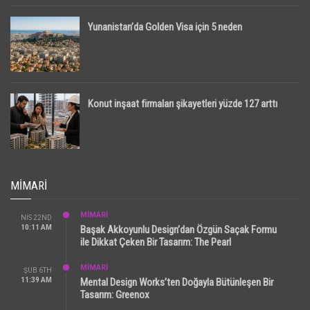
Yunanistan’da Golden Visa için 5 neden
Konut inşaat firmaları şikayetleri yüzde 127 arttı
MIMARI
MİMARİ
NIS 22ND
10:11 AM
Başak Akkoyunlu Design’dan Özgün Saçak Formu
ile Dikkat Çeken Bir Tasarım: The Pearl
MİMARİ
ŞUB 6TH
11:39 AM
Mental Design Works’ten Doğayla Bütünleşen Bir
Tasarım: Greenox