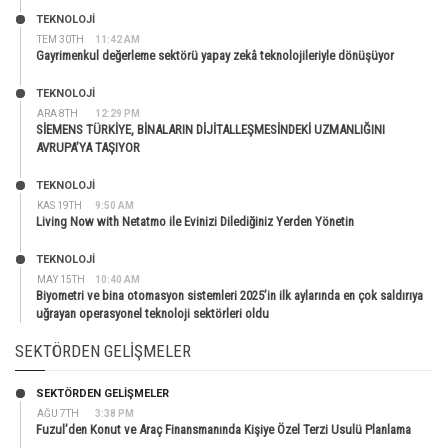
TEKNOLOJİ
TEM 30TH
11:42 AM
Gayrimenkul değerleme sektörü yapay zekâ teknolojileriyle dönüşüyor
TEKNOLOJİ
ARA 8TH
12:29 PM
SİEMENS TÜRKİYE, BİNALARIN DİJİTALLEŞMESİNDEKİ UZMANLIĞINI
AVRUPA’YA TAŞIYOR
TEKNOLOJİ
KAS 19TH
9:50 AM
Living Now with Netatmo ile Evinizi Dilediğiniz Yerden Yönetin
TEKNOLOJİ
MAY 15TH
10:40 AM
Biyometri ve bina otomasyon sistemleri 2025’in ilk aylarında en çok saldırıya
uğrayan operasyonel teknoloji sektörleri oldu
SEKTÖRDEN GELIŞMELER
SEKTÖRDEN GELIŞMELER
AĞU 7TH
3:38 PM
Fuzul’den Konut ve Araç Finansmanında Kişiye Özel Terzi Usulü Planlama