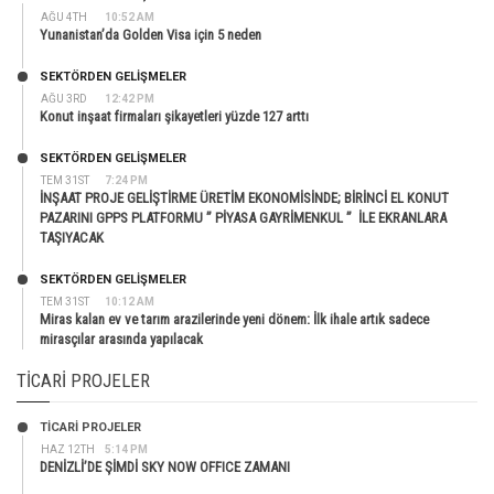
AĞU 4TH
10:52 AM
Yunanistan’da Golden Visa için 5 neden
SEKTÖRDEN GELIŞMELER
AĞU 3RD
12:42 PM
Konut inşaat firmaları şikayetleri yüzde 127 arttı
SEKTÖRDEN GELIŞMELER
TEM 31ST
7:24 PM
İNŞAAT PROJE GELİŞTİRME ÜRETİM EKONOMİSİNDE; BİRİNCİ EL KONUT
PAZARINI GPPS PLATFORMU ” PİYASA GAYRİMENKUL ” İLE EKRANLARA
TAŞIYACAK
SEKTÖRDEN GELIŞMELER
TEM 31ST
10:12 AM
Miras kalan ev ve tarım arazilerinde yeni dönem: İlk ihale artık sadece
mirasçılar arasında yapılacak
TICARI PROJELER
TİCARİ PROJELER
HAZ 12TH
5:14 PM
DENİZLİ’DE ŞİMDİ SKY NOW OFFICE ZAMANI