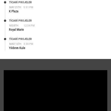
TİCARİ PROJELER
MAY 25TH
5:51 PM
K Plaza
TİCARİ PROJELER
NIS 8TH
12:34 PM
Royal Marin
TİCARİ PROJELER
MAR 16TH
3:30 PM
Yıldırım Kule