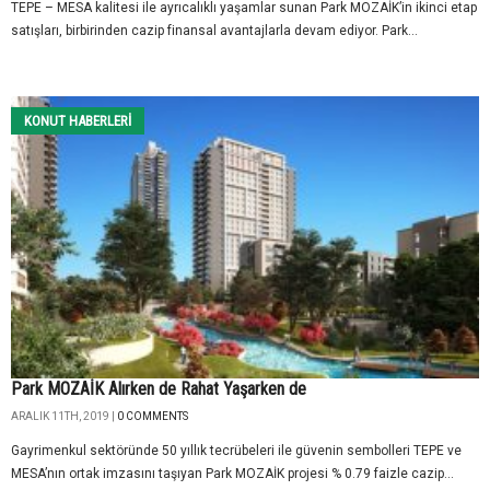
TEPE – MESA kalitesi ile ayrıcalıklı yaşamlar sunan Park MOZAİK’in ikinci etap
satışları, birbirinden cazip finansal avantajlarla devam ediyor. Park...
KONUT HABERLERI
Park MOZAİK Alırken de Rahat Yaşarken de
ARALIK 11TH, 2019 |
0 COMMENTS
Gayrimenkul sektöründe 50 yıllık tecrübeleri ile güvenin sembolleri TEPE ve
MESA’nın ortak imzasını taşıyan Park MOZAİK projesi % 0.79 faizle cazip...