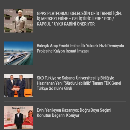
GPPS PLATFORMU; GELECEĞİN OFİS TRENDİ İÇİN,
İŞ MERKEZLERİNE – GELİŞTİRİCİLERE ” POD /
KAPSÜL ” UYKU KABİNİ ÖNERİYOR
Birleşik Arap Emirlikleri’nin İlk Yüksek Hızlı Demiryolu
Projesine Kalyon İnşaat İmzası
SKD Türkiye ve Sabancı Üniversitesi İş Birliğiyle
Hazırlanan Yeni “Sürdürülebilirlik” Tanımı TDK Genel
Türkçe Sözlük’e Girdi
Evini Yenileyen Kazanıyor, Doğru Boya Seçimi
Konutun Değerini Koruyor