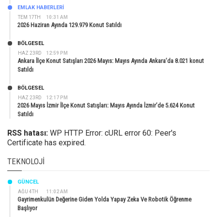
EMLAK HABERLERI
TEM 17TH
10:31 AM
2026 Haziran Ayında 129.979 Konut Satıldı
BÖLGESEL
HAZ 23RD
12:59 PM
Ankara İlçe Konut Satışları 2026 Mayıs: Mayıs Ayında Ankara’da 8.021 konut
Satıldı
BÖLGESEL
HAZ 23RD
12:17 PM
2026 Mayıs İzmir İlçe Konut Satışları: Mayıs Ayında İzmir’de 5.624 Konut
Satıldı
RSS hatası:
WP HTTP Error: cURL error 60: Peer's
Certificate has expired.
TEKNOLOJI
GÜNCEL
AĞU 4TH
11:02 AM
Gayrimenkulün Değerine Giden Yolda Yapay Zeka Ve Robotik Öğrenme
Başlıyor