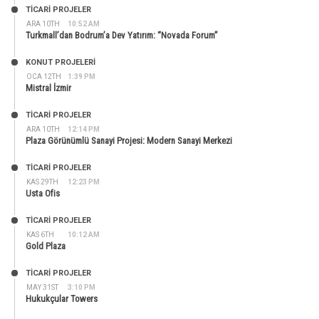
TİCARİ PROJELER
ARA 10TH
10:52 AM
Turkmall’dan Bodrum’a Dev Yatırım: “Novada Forum”
KONUT PROJELERI
OCA 12TH
1:39 PM
Mistral İzmir
TİCARİ PROJELER
ARA 10TH
12:14 PM
Plaza Görünümlü Sanayi Projesi: Modern Sanayi Merkezi
TİCARİ PROJELER
KAS 29TH
12:23 PM
Usta Ofis
TİCARİ PROJELER
KAS 6TH
10:12 AM
Gold Plaza
TİCARİ PROJELER
MAY 31ST
3:10 PM
Hukukçular Towers