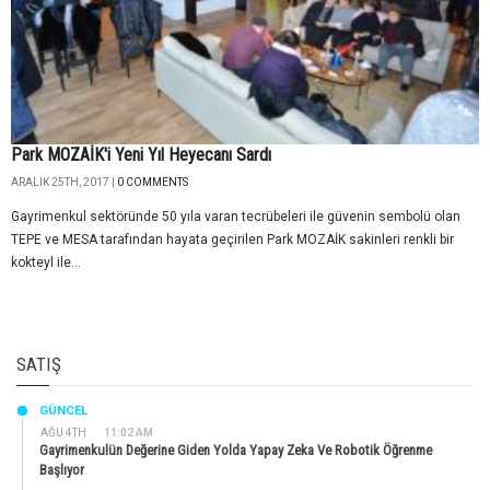
Park MOZAİK'i Yeni Yıl Heyecanı Sardı
ARALIK 25TH, 2017 |
0 COMMENTS
Gayrimenkul sektöründe 50 yıla varan tecrübeleri ile güvenin sembolü olan
TEPE ve MESA tarafından hayata geçirilen Park MOZAİK sakinleri renkli bir
kokteyl ile...
SATIŞ
GÜNCEL
AĞU 4TH
11:02 AM
Gayrimenkulün Değerine Giden Yolda Yapay Zeka Ve Robotik Öğrenme
Başlıyor