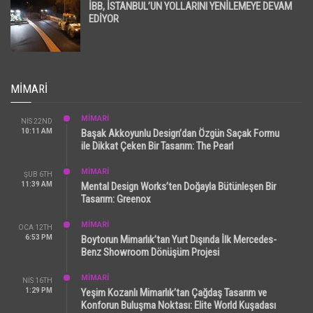
İBB, İSTANBUL’UN YOLLARINI YENİLEMEYE DEVAM
EDİYOR
MIMARI
MİMARİ
NIS 22ND
10:11 AM
Başak Akkoyunlu Design’dan Özgün Saçak Formu
ile Dikkat Çeken Bir Tasarım: The Pearl
MİMARİ
ŞUB 6TH
11:39 AM
Mental Design Works’ten Doğayla Bütünleşen Bir
Tasarım: Greenox
MİMARİ
OCA 12TH
6:53 PM
Boytorun Mimarlık’tan Yurt Dışında İlk Mercedes-
Benz Showroom Dönüşüm Projesi
MİMARİ
NIS 16TH
1:29 PM
Yeşim Kozanlı Mimarlık’tan Çağdaş Tasarım ve
Konforun Buluşma Noktası: Elite World Kuşadası