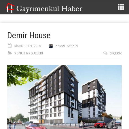
Demir House
NISAN 11TH, 2018
KEMAL KESKIN
KONUT PROJELERI
0 İÇERIK