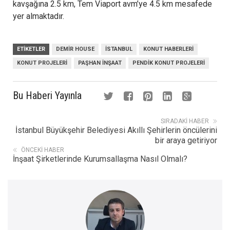
kavşağına 2.5 km, Tem Viaport avm’ye 4.5 km mesafede
yer almaktadır.
ETIKETLER
DEMIR HOUSE
İSTANBUL
KONUT HABERLERI
KONUT PROJELERI
PAŞHAN İNŞAAT
PENDIK KONUT PROJELERI
Bu Haberi Yayınla
SIRADAKI HABER
İstanbul Büyükşehir Belediyesi Akıllı Şehirlerin öncülerini
bir araya getiriyor
ÖNCEKI HABER
İnşaat Şirketlerinde Kurumsallaşma Nasıl Olmalı?