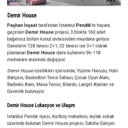
Demir House
Paşhan İnşaat
tarafından İstanbul
Pendik
‘te hayata
geçirilen
Demir House
projesi, 3 blokta 160 adet
bağımsız bölüm konut ünitesinden meydana geliyor.
Dairelerin 128 tanesi 2+1, 32 tanesi ise 3+1 olarak
planlanan
Demir House
daire kullanımı 96-118
metrekare arasında değişiyor.
Demir House
özellikleri içerisinde; Yüzme Havuzu, Hobi
Bahçesi, Basketbol-Tenis Sahası, Çocuk Oyun Alanı,
Barbekü Alanı, Masa Tenisi, Bilardo, Langırt Alanları ve
Güvenlik bulunuyor.
Demir House Lokasyon ve Ulaşım
İstanbul Pendik ilçesi, Kurtköy mahallesi, leylak sokak
üzerinde bulunan Demir House projesi, Sabiha Gökçen