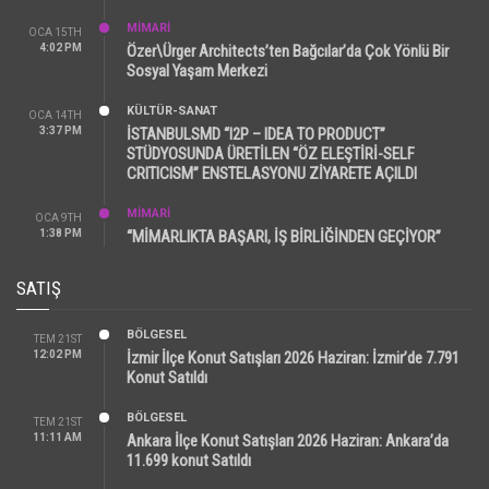
MİMARİ
OCA 15TH
4:02 PM
Özer\Ürger Architects’ten Bağcılar’da Çok Yönlü Bir
Sosyal Yaşam Merkezi
KÜLTÜR-SANAT
OCA 14TH
3:37 PM
İSTANBULSMD “I2P – IDEA TO PRODUCT”
STÜDYOSUNDA ÜRETİLEN “ÖZ ELEŞTİRİ-SELF
CRITICISM” ENSTELASYONU ZİYARETE AÇILDI
MİMARİ
OCA 9TH
1:38 PM
“MİMARLIKTA BAŞARI, İŞ BİRLİĞİNDEN GEÇİYOR”
SATIŞ
BÖLGESEL
TEM 21ST
12:02 PM
İzmir İlçe Konut Satışları 2026 Haziran: İzmir’de 7.791
Konut Satıldı
BÖLGESEL
TEM 21ST
11:11 AM
Ankara İlçe Konut Satışları 2026 Haziran: Ankara’da
11.699 konut Satıldı