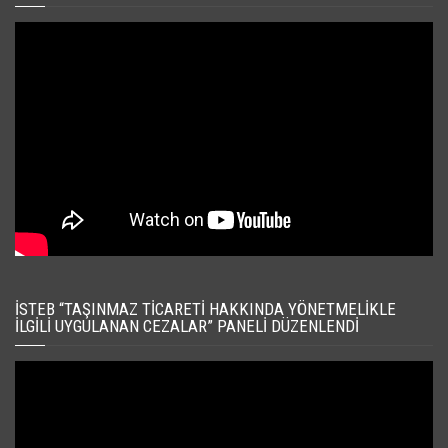
İSTEB “TAŞINMAZ TICARETI HAKKINDA YÖNETMELIKLE
İLGILI UYGULANAN CEZALAR” PANELI DÜZENLENDI