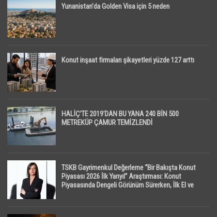
Yunanistan’da Golden Visa için 5 neden
Konut inşaat firmaları şikayetleri yüzde 127 arttı
HALİÇ’TE 2019’DAN BU YANA 240 BİN 500
METREKÜP ÇAMUR TEMİZLENDİ
TSKB Gayrimenkul Değerleme “Bir Bakışta Konut
Piyasası 2026 İlk Yarıyıl” Araştırması: Konut
Piyasasında Dengeli Görünüm Sürerken, İlk El ve
İpotekli Satışlarda Sınırlı Toparlanma Dikkat Çekti