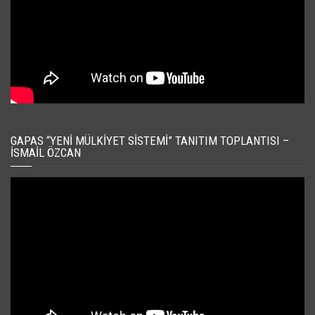
GAPAS “YENI MÜLKIYET SISTEMI” TANITIM TOPLANTISI –
İSMAIL ÖZCAN