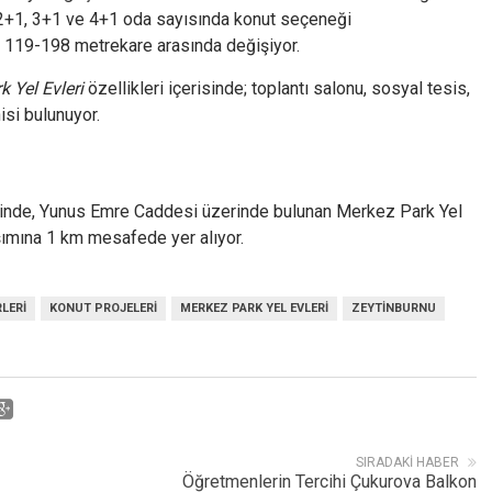
2+1, 3+1 ve 4+1 oda sayısında konut seçeneği
 119-198 metrekare arasında değişiyor.
 Yel Evleri
özellikleri içerisinde; toplantı salonu, sosyal tesis,
isi bulunuyor.
esinde, Yunus Emre Caddesi üzerinde bulunan Merkez Park Yel
şımına 1 km mesafede yer alıyor.
LERI
KONUT PROJELERI
MERKEZ PARK YEL EVLERI
ZEYTINBURNU
SIRADAKI HABER
Öğretmenlerin Tercihi Çukurova Balkon