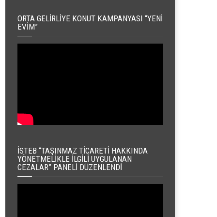
ORTA GELIRLIYE KONUT KAMPANYASI “YENI
EVIM”
İSTEB “TAŞINMAZ TICARETI HAKKINDA
YÖNETMELIKLE İLGILI UYGULANAN
CEZALAR” PANELI DÜZENLENDI