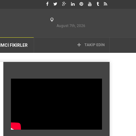
August 7th, 2026
İMCİ FİKİRLER
TAKIP EDIN