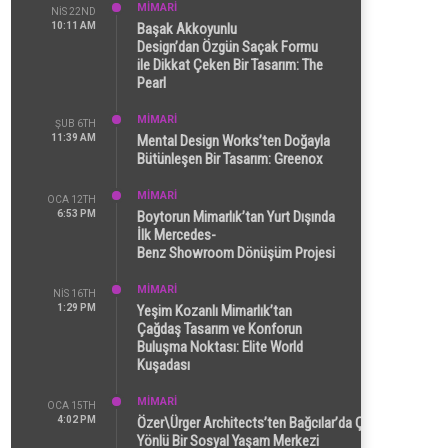
MİMARİ
NIS 22ND
10:11 AM
Başak Akkoyunlu
Design’dan Özgün Saçak Formu
ile Dikkat Çeken Bir Tasarım: The
Pearl
MİMARİ
ŞUB 6TH
11:39 AM
Mental Design Works’ten Doğayla
Bütünleşen Bir Tasarım: Greenox
MİMARİ
OCA 12TH
6:53 PM
Boytorun Mimarlık’tan Yurt Dışında
İlk Mercedes-
Benz Showroom Dönüşüm Projesi
MİMARİ
NIS 16TH
1:29 PM
Yeşim Kozanlı Mimarlık’tan
Çağdaş Tasarım ve Konforun
Buluşma Noktası: Elite World
Kuşadası
MİMARİ
OCA 15TH
4:02 PM
Özer\Ürger Architects’ten Bağcılar’da Çok
Yönlü Bir Sosyal Yaşam Merkezi