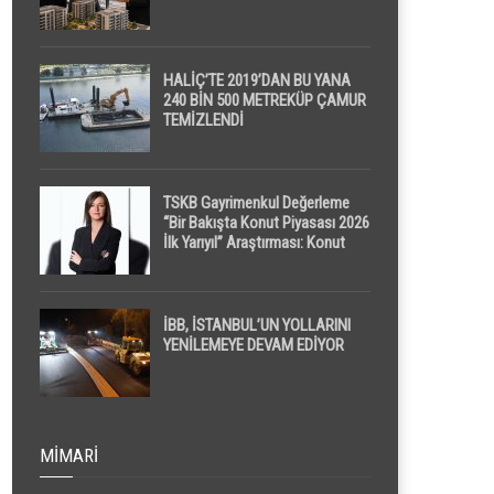
HALİÇ’TE 2019’DAN BU YANA
240 BİN 500 METREKÜP ÇAMUR
TEMİZLENDİ
TSKB Gayrimenkul Değerleme
“Bir Bakışta Konut Piyasası 2026
İlk Yarıyıl” Araştırması: Konut
Piyasasında Dengeli Görünüm
Sürerken, İlk El ve İpotekli
Satışlarda Sınırlı Toparlanma
Dikkat Çekti
İBB, İSTANBUL’UN YOLLARINI
YENİLEMEYE DEVAM EDİYOR
MIMARI