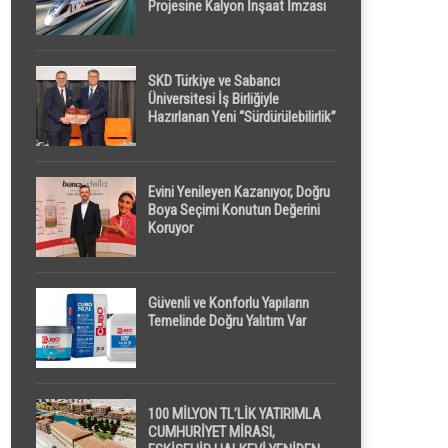
Projesine Kalyon İnşaat İmzası
SKD Türkiye ve Sabancı
Üniversitesi İş Birliğiyle
Hazırlanan Yeni “Sürdürülebilirlik”
Tanımı TDK Genel Türkçe
Sözlük’e Girdi
Evini Yenileyen Kazanıyor, Doğru
Boya Seçimi Konutun Değerini
Koruyor
Güvenli ve Konforlu Yapıların
Temelinde Doğru Yalıtım Var
100 MİLYON TL’LİK YATIRIMLA
CUMHURİYET MİRASI,