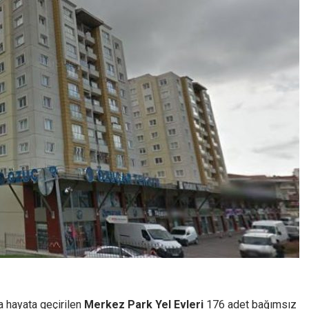
a hayata geçirilen
Merkez Park Yel Evleri
176 adet bağımsız