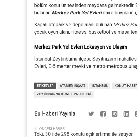
bölüm konut ünitesinden meydana gelmektedir. 
bulunan
Merkez Park Yel Evleri
daire büyüklüğü,
Kapalı otopark ve depo alanı bulunan
Merkez Park
çocuk oyun alanı, fitness, basketbol ve masa ten
Merkez Park Yel Evleri Lokasyon ve Ulaşım
İstanbul Zeytinburnu ilçesi, Seyitnizam mahall
Evleri, E-5 merter mevki ve metro-metrobüs ula
ETIKETLER
ATAMER INŞAAT
İSTANBUL
KONUT HABER
ZEYTINBURNU KONUT PROJELERI
Bu Haberi Yayınla
ÖNCEKI HABER
Toki, 30 ilde 298 konutu açık artırma ile satıyor