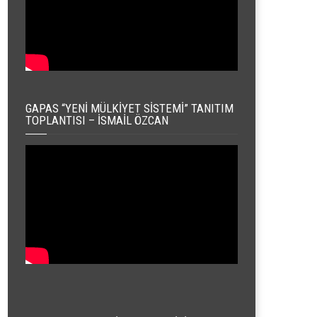
GAPAS “YENI MÜLKIYET SISTEMI” TANITIM
TOPLANTISI – İSMAIL ÖZCAN