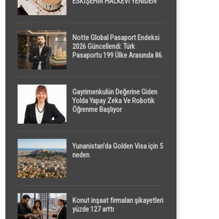
ESKİŞEHİR HALKEVİ YENİDEN
HAYAT BULUYOR
Notte Global Pasaport Endeksi
2026 Güncellendi: Türk
Pasaportu 199 Ülke Arasında 86.
Sırada
Gayrimenkulün Değerine Giden
Yolda Yapay Zeka Ve Robotik
Öğrenme Başlıyor
Yunanistan’da Golden Visa için 5
neden
Konut inşaat firmaları şikayetleri
yüzde 127 arttı