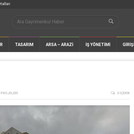
talları
AR
TASARIM
ARSA – ARAZİ
İŞ YÖNETİMİ
GİRİŞ
 PROJELERI
0 İÇERIK