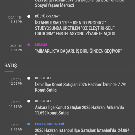
Özer\Ürger Architects’ten Bağcılar’da Çok Yönlü Bir
Sosyal Yaşam Merkezi
KÜLTÜR-SANAT
OCA 14TH
3:37 PM
İSTANBULSMD “I2P – IDEA TO PRODUCT”
STÜDYOSUNDA ÜRETİLEN “ÖZ ELEŞTİRİ-SELF
CRITICISM” ENSTELASYONU ZİYARETE AÇILDI
MİMARİ
OCA 9TH
1:38 PM
“MİMARLIKTA BAŞARI, İŞ BİRLİĞİNDEN GEÇİYOR”
SATIŞ
BÖLGESEL
TEM 21ST
12:02 PM
İzmir İlçe Konut Satışları 2026 Haziran: İzmir’de 7.791
Konut Satıldı
BÖLGESEL
TEM 21ST
11:11 AM
Ankara İlçe Konut Satışları 2026 Haziran: Ankara’da
11.699 konut Satıldı
EMLAK HABERLERI
TEM 21ST
9:40 AM
2026 Haziran İstanbul İlçe Satışları: İstanbul’da 24.084