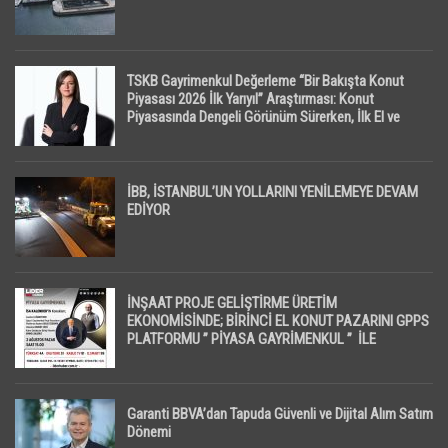
TSKB Gayrimenkul Değerleme “Bir Bakışta Konut
Piyasası 2026 İlk Yarıyıl” Araştırması: Konut
Piyasasında Dengeli Görünüm Sürerken, İlk El ve
İpotekli Satışlarda Sınırlı Toparlanma Dikkat Çekti
İBB, İSTANBUL’UN YOLLARINI YENİLEMEYE DEVAM
EDİYOR
İNŞAAT PROJE GELİŞTİRME ÜRETİM
EKONOMİSİNDE; BİRİNCİ EL KONUT PAZARINI GPPS
PLATFORMU ” PİYASA GAYRİMENKUL ” İLE
EKRANLARA TAŞIYACAK
Garanti BBVA’dan Tapuda Güvenli ve Dijital Alım Satım
Dönemi