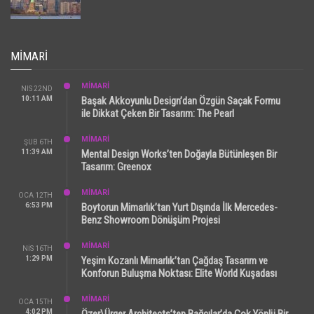
MIMARI
MİMARİ
NIS 22ND
10:11 AM
Başak Akkoyunlu Design’dan Özgün Saçak Formu
ile Dikkat Çeken Bir Tasarım: The Pearl
MİMARİ
ŞUB 6TH
11:39 AM
Mental Design Works’ten Doğayla Bütünleşen Bir
Tasarım: Greenox
MİMARİ
OCA 12TH
6:53 PM
Boytorun Mimarlık’tan Yurt Dışında İlk Mercedes-
Benz Showroom Dönüşüm Projesi
MİMARİ
NIS 16TH
1:29 PM
Yeşim Kozanlı Mimarlık’tan Çağdaş Tasarım ve
Konforun Buluşma Noktası: Elite World Kuşadası
MİMARİ
OCA 15TH
4:02 PM