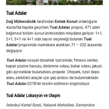
Tual Adalar
Dağ Mühendislik
tarafından
Emlak Konut
ortaklığıyla
Kartal
‘da hayata geçirilen
Tual Adalar
projesi, 471 adet
bağımsız bölüm
konut
ünitesinden meydana geliyor. 1+1,
2+1, 3+1 ve 4+1 oda sayısı seçeneği bulunan
Tual
Adalar
‘projesinde metrekare aralıkları 71 – 202 arasında
değişiyor.
Tual Adalar
sosyal donatılar içerisinde; fitness center,
kapalı yüzme havuzu, dinlenme odası, buhar odası, jakuzi
gibi ayrıcalıklar bulunurken, projede Otopark, özel depo
alanı, elektrikli araçlar için şarj ünitesi de bulunmaktadır.
Tual Adalar
2018’de teslim edilmesi öngörülüyor.
Tual Adalar Lokasyon ve Ulaşım
İstanbul Kartal İlçesi, Yakacık Mahallesi, Samandıra