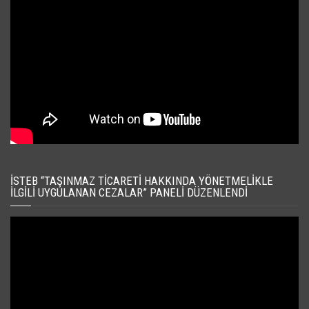
İSTEB “TAŞINMAZ TICARETI HAKKINDA YÖNETMELIKLE
İLGILI UYGULANAN CEZALAR” PANELI DÜZENLENDI