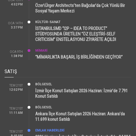
OCA 15TH
4:02 PM
Özer\Ürger Architects’ten Bağcılar’da Çok Yönlü Bir
Sosyal Yaşam Merkezi
KÜLTÜR-SANAT
OCA 14TH
3:37 PM
İSTANBULSMD “I2P – IDEA TO PRODUCT”
STÜDYOSUNDA ÜRETİLEN “ÖZ ELEŞTİRİ-SELF
CRITICISM” ENSTELASYONU ZİYARETE AÇILDI
MİMARİ
OCA 9TH
1:38 PM
“MİMARLIKTA BAŞARI, İŞ BİRLİĞİNDEN GEÇİYOR”
SATIŞ
BÖLGESEL
TEM 21ST
12:02 PM
İzmir İlçe Konut Satışları 2026 Haziran: İzmir’de 7.791
Konut Satıldı
BÖLGESEL
TEM 21ST
11:11 AM
Ankara İlçe Konut Satışları 2026 Haziran: Ankara’da
11.699 konut Satıldı
EMLAK HABERLERI
TEM 21ST
9:40 AM