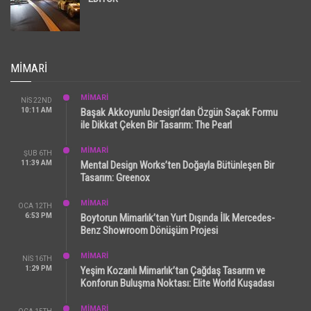
MIMARI
MİMARİ
NIS 22ND
10:11 AM
Başak Akkoyunlu Design’dan Özgün Saçak Formu
ile Dikkat Çeken Bir Tasarım: The Pearl
MİMARİ
ŞUB 6TH
11:39 AM
Mental Design Works’ten Doğayla Bütünleşen Bir
Tasarım: Greenox
MİMARİ
OCA 12TH
6:53 PM
Boytorun Mimarlık’tan Yurt Dışında İlk Mercedes-
Benz Showroom Dönüşüm Projesi
MİMARİ
NIS 16TH
1:29 PM
Yeşim Kozanlı Mimarlık’tan Çağdaş Tasarım ve
Konforun Buluşma Noktası: Elite World Kuşadası
MİMARİ