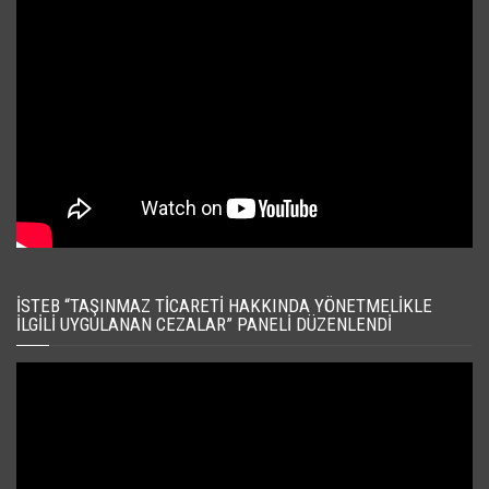
İSTEB “TAŞINMAZ TICARETI HAKKINDA YÖNETMELIKLE
İLGILI UYGULANAN CEZALAR” PANELI DÜZENLENDI