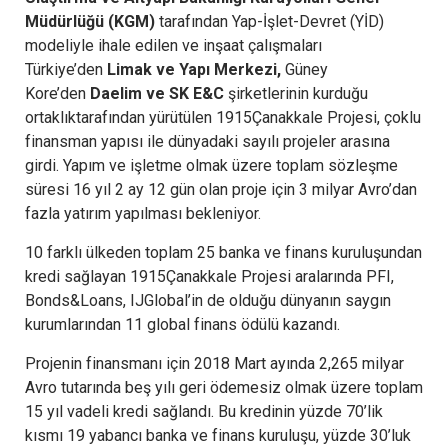
Müdürlüğü (KGM)
tarafından Yap-İşlet-Devret (YİD)
modeliyle ihale edilen ve inşaat çalışmaları
Türkiye’den
Limak ve Yapı Merkezi,
Güney
Kore’den
Daelim ve SK E&C
şirketlerinin kurduğu
ortaklıktarafından yürütülen 1915Çanakkale Projesi, çoklu
finansman yapısı ile dünyadaki sayılı projeler arasına
girdi. Yapım ve işletme olmak üzere toplam sözleşme
süresi 16 yıl 2 ay 12 gün olan proje için 3 milyar Avro’dan
fazla yatırım yapılması bekleniyor.
10 farklı ülkeden toplam 25 banka ve finans kuruluşundan
kredi sağlayan 1915Çanakkale Projesi aralarında PFI,
Bonds&Loans, IJGlobal’in de olduğu dünyanın saygın
kurumlarından 11 global finans ödülü kazandı.
Projenin finansmanı için 2018 Mart ayında 2,265 milyar
Avro tutarında beş yılı geri ödemesiz olmak üzere toplam
15 yıl vadeli kredi sağlandı. Bu kredinin yüzde 70’lik
kısmı 19 yabancı banka ve finans kuruluşu, yüzde 30’luk