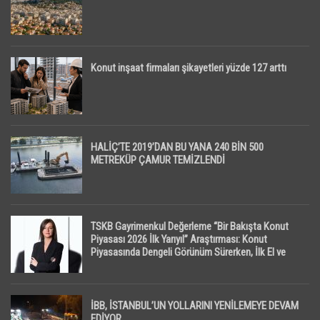
Konut inşaat firmaları şikayetleri yüzde 127 arttı
HALİÇ’TE 2019’DAN BU YANA 240 BİN 500
METREKÜP ÇAMUR TEMİZLENDİ
TSKB Gayrimenkul Değerleme “Bir Bakışta Konut
Piyasası 2026 İlk Yarıyıl” Araştırması: Konut
Piyasasında Dengeli Görünüm Sürerken, İlk El ve
İpotekli Satışlarda Sınırlı Toparlanma Dikkat Çekti
İBB, İSTANBUL’UN YOLLARINI YENİLEMEYE DEVAM
EDİYOR