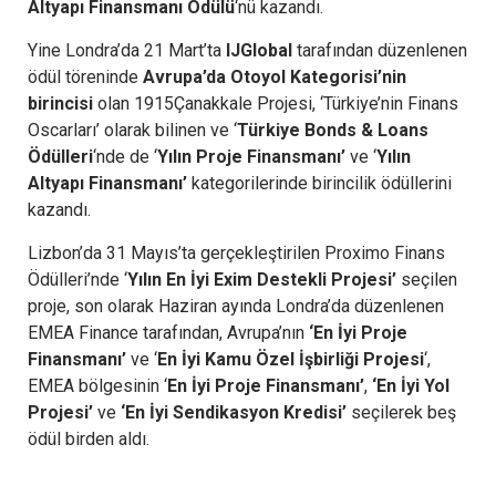
Altyapı Finansmanı Ödülü
‘nü kazandı.
Yine Londra’da 21 Mart’ta
IJGlobal
tarafından düzenlenen
ödül töreninde
Avrupa’da Otoyol Kategorisi’nin
birincisi
olan 1915Çanakkale Projesi, ‘Türkiye’nin Finans
Oscarları’ olarak bilinen ve ‘
Türkiye Bonds & Loans
Ödülleri
‘nde de ‘
Yılın Proje Finansmanı’
ve ‘
Yılın
Altyapı Finansmanı’
kategorilerinde birincilik ödüllerini
kazandı.
Lizbon’da 31 Mayıs’ta gerçekleştirilen Proximo Finans
Ödülleri’nde ‘
Yılın En İyi Exim Destekli Projesi’
seçilen
proje, son olarak Haziran ayında Londra’da düzenlenen
EMEA Finance tarafından, Avrupa’nın
‘En İyi Proje
Finansmanı’
ve ‘
En İyi Kamu Özel İşbirliği Projesi
‘,
EMEA bölgesinin ‘
En İyi Proje Finansmanı’
,
‘En İyi Yol
Projesi’
ve
‘En İyi Sendikasyon Kredisi’
seçilerek beş
ödül birden aldı.