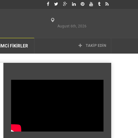
August 6th, 2026
İMCİ FİKİRLER
TAKIP EDIN