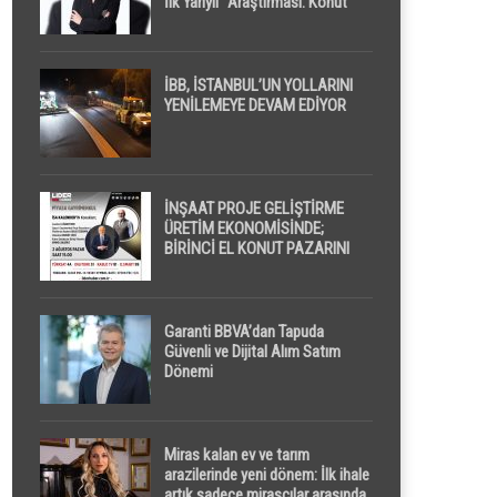
İlk Yarıyıl” Araştırması: Konut
Piyasasında Dengeli Görünüm
Sürerken, İlk El ve İpotekli
Satışlarda Sınırlı Toparlanma
Dikkat Çekti
İBB, İSTANBUL’UN YOLLARINI
YENİLEMEYE DEVAM EDİYOR
İNŞAAT PROJE GELİŞTİRME
ÜRETİM EKONOMİSİNDE;
BİRİNCİ EL KONUT PAZARINI
GPPS PLATFORMU ” PİYASA
GAYRİMENKUL ” İLE
EKRANLARA TAŞIYACAK
Garanti BBVA’dan Tapuda
Güvenli ve Dijital Alım Satım
Dönemi
Miras kalan ev ve tarım
arazilerinde yeni dönem: İlk ihale
artık sadece mirasçılar arasında