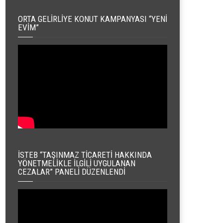
ORTA GELIRLIYE KONUT KAMPANYASI “YENI
EVIM”
İSTEB “TAŞINMAZ TICARETI HAKKINDA
YÖNETMELIKLE İLGILI UYGULANAN
CEZALAR” PANELI DÜZENLENDI