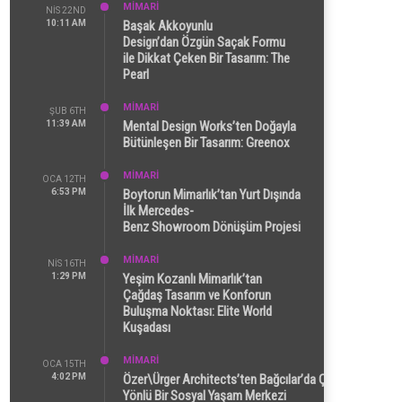
MİMARİ
NIS 22ND
10:11 AM
Başak Akkoyunlu
Design’dan Özgün Saçak Formu
ile Dikkat Çeken Bir Tasarım: The
Pearl
MİMARİ
ŞUB 6TH
11:39 AM
Mental Design Works’ten Doğayla
Bütünleşen Bir Tasarım: Greenox
MİMARİ
OCA 12TH
6:53 PM
Boytorun Mimarlık’tan Yurt Dışında
İlk Mercedes-
Benz Showroom Dönüşüm Projesi
MİMARİ
NIS 16TH
1:29 PM
Yeşim Kozanlı Mimarlık’tan
Çağdaş Tasarım ve Konforun
Buluşma Noktası: Elite World
Kuşadası
MİMARİ
OCA 15TH
4:02 PM
Özer\Ürger Architects’ten Bağcılar’da Çok
Yönlü Bir Sosyal Yaşam Merkezi