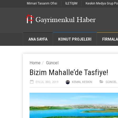
Mimari Tasarım Ofisi
İLETİŞİM
Keskin Medya Grup Por
ANA SAYFA
KONUT PROJELERİ
FIRMAL
Home
Güncel
Bizim Mahalle’de Tasfiye!
EYLÜL 3RD, 2019
KEMAL KESKIN
GÜNCEL