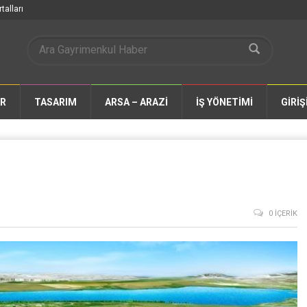
talları
AR
TASARIM
ARSA – ARAZİ
İŞ YÖNETİMİ
GİRİŞ
0 İÇERIK