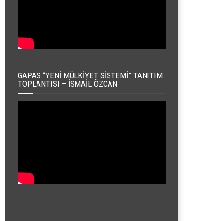
GAPAS “YENI MÜLKIYET SISTEMI” TANITIM
TOPLANTISI – İSMAIL ÖZCAN