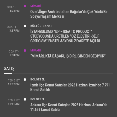
MİMARİ
OCA 15TH
4:02 PM
Özer\Ürger Architects’ten Bağcılar’da Çok Yönlü Bir
Sosyal Yaşam Merkezi
KÜLTÜR-SANAT
OCA 14TH
3:37 PM
İSTANBULSMD “I2P – IDEA TO PRODUCT”
STÜDYOSUNDA ÜRETİLEN “ÖZ ELEŞTİRİ-SELF
CRITICISM” ENSTELASYONU ZİYARETE AÇILDI
MİMARİ
OCA 9TH
1:38 PM
“MİMARLIKTA BAŞARI, İŞ BİRLİĞİNDEN GEÇİYOR”
SATIŞ
BÖLGESEL
TEM 21ST
12:02 PM
İzmir İlçe Konut Satışları 2026 Haziran: İzmir’de 7.791
Konut Satıldı
BÖLGESEL
TEM 21ST
11:11 AM
Ankara İlçe Konut Satışları 2026 Haziran: Ankara’da
11.699 konut Satıldı