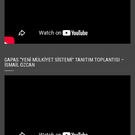
GAPAS “YENI MÜLKIYET SISTEMI” TANITIM TOPLANTISI –
İSMAIL ÖZCAN