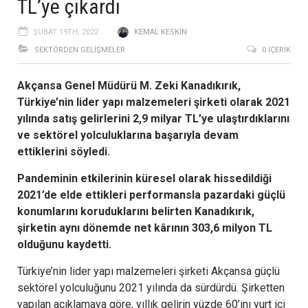
TL’ye çıkardı
ŞUBAT 19TH, 2022
KEMAL KESKIN
SEKTÖRDEN GELIŞMELER
0 İÇERIK
Akçansa Genel Müdürü M. Zeki Kanadıkırık,
Türkiye’nin lider yapı malzemeleri şirketi olarak 2021
yılında satış gelirlerini 2,9 milyar TL’ye ulaştırdıklarını
ve sektörel yolculuklarına başarıyla devam
ettiklerini söyledi.
Pandeminin etkilerinin küresel olarak hissedildiği
2021’de elde ettikleri performansla pazardaki güçlü
konumlarını koruduklarını belirten Kanadıkırık,
şirketin aynı dönemde net kârının 303,6 milyon TL
olduğunu kaydetti.
Türkiye’nin lider yapı malzemeleri şirketi Akçansa güçlü
sektörel yolculuğunu 2021 yılında da sürdürdü. Şirketten
yapılan açıklamaya göre, yıllık gelirin yüzde 60’ını yurt içi