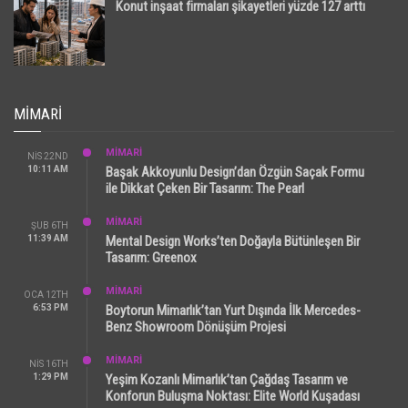
Konut inşaat firmaları şikayetleri yüzde 127 arttı
MIMARI
MİMARİ
NIS 22ND
10:11 AM
Başak Akkoyunlu Design’dan Özgün Saçak Formu
ile Dikkat Çeken Bir Tasarım: The Pearl
MİMARİ
ŞUB 6TH
11:39 AM
Mental Design Works’ten Doğayla Bütünleşen Bir
Tasarım: Greenox
MİMARİ
OCA 12TH
6:53 PM
Boytorun Mimarlık’tan Yurt Dışında İlk Mercedes-
Benz Showroom Dönüşüm Projesi
MİMARİ
NIS 16TH
1:29 PM
Yeşim Kozanlı Mimarlık’tan Çağdaş Tasarım ve
Konforun Buluşma Noktası: Elite World Kuşadası