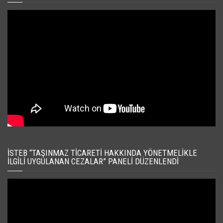
İSTEB “TAŞINMAZ TICARETI HAKKINDA YÖNETMELIKLE
İLGILI UYGULANAN CEZALAR” PANELI DÜZENLENDI