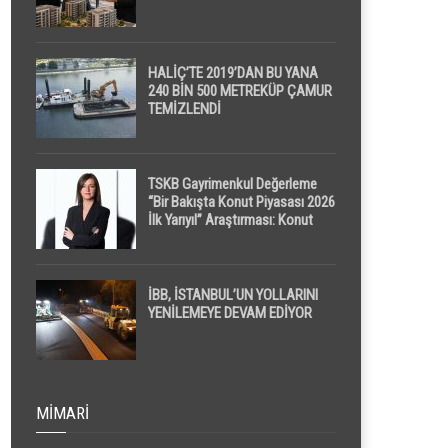
HALİÇ’TE 2019’DAN BU YANA
240 BİN 500 METREKÜP ÇAMUR
TEMİZLENDİ
TSKB Gayrimenkul Değerleme
“Bir Bakışta Konut Piyasası 2026
İlk Yarıyıl” Araştırması: Konut
Piyasasında Dengeli Görünüm
Sürerken, İlk El ve İpotekli
Satışlarda Sınırlı Toparlanma
Dikkat Çekti
İBB, İSTANBUL’UN YOLLARINI
YENİLEMEYE DEVAM EDİYOR
MIMARI