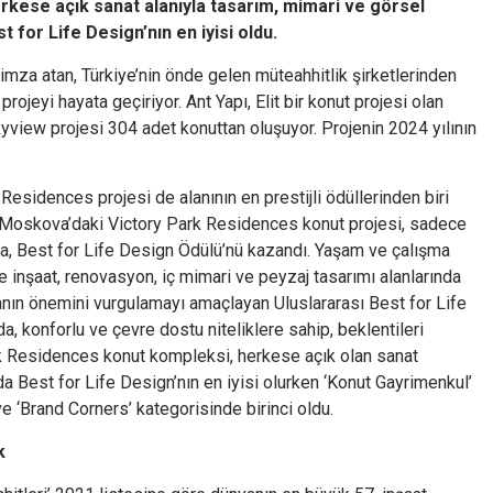
rkese açık sanat alanıyla tasarım, mimari ve görsel
t for Life Design’nın en iyisi oldu.
 imza atan, Türkiye’nin önde gelen müteahhitlik şirketlerinden
rojeyi hayata geçiriyor. Ant Yapı, Elit bir konut projesi olan
kyview projesi 304 adet konuttan oluşuyor. Projenin 2024 yılının
esidences projesi de alanının en prestijli ödüllerinden biri
. Moskova’daki Victory Park Residences konut projesi, sadece
la, Best for Life Design Ödülü’nü kazandı. Yaşam ve çalışma
de inşaat, renovasyon, iç mimari ve peyzaj tasarımı alanlarında
manın önemini vurgulamayı amaçlayan Uluslararası Best for Life
a, konforlu ve çevre dostu niteliklere sahip, beklentileri
ark Residences konut kompleksi, herkese açık olan sanat
da Best for Life Design’nın en iyisi olurken ‘Konut Gayrimenkul’
e ‘Brand Corners’ kategorisinde birinci oldu.
ek