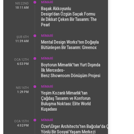
MİMARİ
NIS 22ND
10:11 AM
Başak Akkoyunlu
Design’dan Özgün Saçak Formu
ile Dikkat Çeken Bir Tasarım: The
Pearl
MİMARİ
ŞUB 6TH
11:39 AM
Mental Design Works’ten Doğayla
Bütünleşen Bir Tasarım: Greenox
MİMARİ
OCA 12TH
6:53 PM
Boytorun Mimarlık’tan Yurt Dışında
İlk Mercedes-
Benz Showroom Dönüşüm Projesi
MİMARİ
NIS 16TH
1:29 PM
Yeşim Kozanlı Mimarlık’tan
Çağdaş Tasarım ve Konforun
Buluşma Noktası: Elite World
Kuşadası
MİMARİ
OCA 15TH
4:02 PM
Özer\Ürger Architects’ten Bağcılar’da Çok
Yönlü Bir Sosyal Yaşam Merkezi