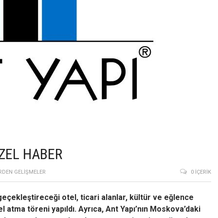
ÜZEL HABER
RDEN GELIŞMELER
0 İÇERIK
çekleştireceği otel, ticari alanlar, kültür ve eğlence
atma töreni yapıldı. Ayrıca, Ant Yapı’nın Moskova’daki