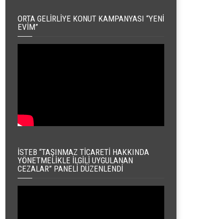
ORTA GELIRLIYE KONUT KAMPANYASI “YENI
EVIM”
İSTEB “TAŞINMAZ TICARETI HAKKINDA
YÖNETMELIKLE İLGILI UYGULANAN
CEZALAR” PANELI DÜZENLENDI