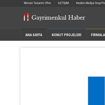
Mimari Tasarım Ofisi
İLETİŞİM
Keskin Medya Grup Por
ANA SAYFA
KONUT PROJELERİ
FIRMAL