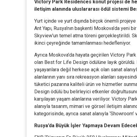
Victory Park Residences konut projesi de he
iletişim alanında uluslararası ödül sistemi Bes
Yurt içinde ve yurt dışında birçok önemli projeye
Ant Yapı, Rusya’nın
başkenti Moskova’da yeni bir p
Skyview’un temel atma töreni gerçekleştirildi. S
ikinci çeyreğinde tamamlanması hedefleniyor.
Ayrıca Moskova’da hayata geçirilen Victory Park R
olan Best for Life Design ödülüne layık görüldü
yaşayanlara değil herkese açık olan sanat alanıy
alanlarının yanı sıra rekreasyon alanları sayesin
tüketici pazarına kaliteli ürün ve hizmetler sun
Design ödülü bu belirleyici etkenler doğrultusund
karşılayan yaşam alanlarına veriliyor. Victory P
alanıyla tasarım, mimari ve görsel iletişim alanın
kategorisinde, ayrıca sanat alanıyla ‘Showroom’ v
Rusya’da Büyük İşler Yapmaya Devam Edec