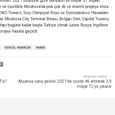
itleri’ 2021 listesine göre dünyanın en büyük 57. inşaat
inde ve özellikle Moskova’da pek çok ilk ve önemli projeye imza
lan OKO Towers, Soçi Olimpiyat Köyü ve Domodedovo Havaalanı
er Moskova City Terminal Binası, Bvlgari Otel, Capital Towers,
t Yapı bugüne kadar başta Türkiye olmak üzere Rusya, İngiltere
rojeyi hayata geçirdi.
GÜNCEL HABERLER
HABER
SIRADAKI HABER
T’si”
Akçansa satış gelirini 2021'de yüzde 46 artırarak 2,9
milyar TL'ye çıkardı