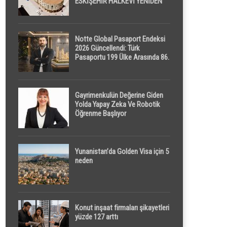
ESKİŞEHİR HALKEVİ YENİDEN
HAYAT BULUYOR
Notte Global Pasaport Endeksi
2026 Güncellendi: Türk
Pasaportu 199 Ülke Arasında 86.
Sırada
Gayrimenkulün Değerine Giden
Yolda Yapay Zeka Ve Robotik
Öğrenme Başlıyor
Yunanistan’da Golden Visa için 5
neden
Konut inşaat firmaları şikayetleri
yüzde 127 arttı