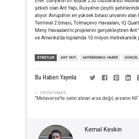
ENR ‘Dünyanın En Büyük 250 Uluslararası Müteahh
şirketi olan Ant Yapı, Rusya’nın çeşitli şehirler
atıyor. Avrupa’nın en yüksek binası unvanını a
Terminal 2 binası, Tolmaçevo Havaalanı, IQ Quart
Mirny Havaalanı’nı projelerini gerçekleştiren An
ve Amerika’da toplamda 10 milyon metrekarelik p
ETIKETLER
ANT YAPI
GAYRIMENKUL HABER
GÜNCEL
Bu Haberi Yayınla
ÖNCEKI HABER
“Metaverse’te satın alınan arsa değil, arsanın NF
Kemal Keskin