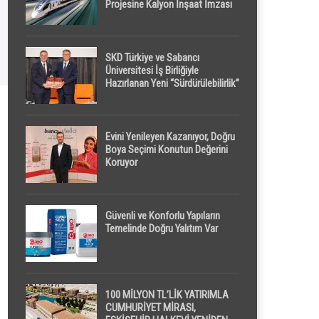
Projesine Kalyon İnşaat İmzası
SKD Türkiye ve Sabancı
Üniversitesi İş Birliğiyle
Hazırlanan Yeni “Sürdürülebilirlik”
Tanımı TDK Genel Türkçe
Sözlük’e Girdi
Evini Yenileyen Kazanıyor, Doğru
Boya Seçimi Konutun Değerini
Koruyor
Güvenli ve Konforlu Yapıların
Temelinde Doğru Yalıtım Var
100 MİLYON TL’LİK YATIRIMLA
CUMHURİYET MİRASI,