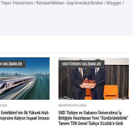
Yayın Yönetmeni / Kentsel Mekan- Gayrimenkul Broker / Blogger /
N GELIŞMELER
SEKTÖRDEN GELIŞMELER
 2026
AĞUSTOS 6TH, 2026
 Emirlikleri’nin İlk Yüksek Hızlı
SKD Türkiye ve Sabancı Üniversitesi İş
rojesine Kalyon İnşaat İmzası
Birliğiyle Hazırlanan Yeni "Sürdürülebilirlik"
Tanımı TDK Genel Türkçe Sözlük'e Girdi