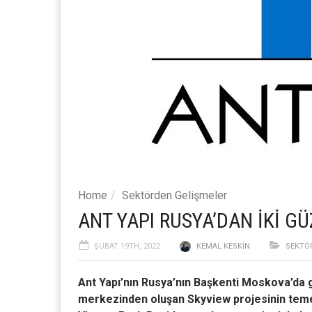
Home
Sektörden Gelişmeler
ANT YAPI RUSYA’DAN İKİ G
ŞUBAT 19TH, 2022
KEMAL KESKIN
SEKTÖ
Ant Yapı’nın Rusya’nın Başkenti Moskova’da ge
merkezinden oluşan Skyview projesinin temel 