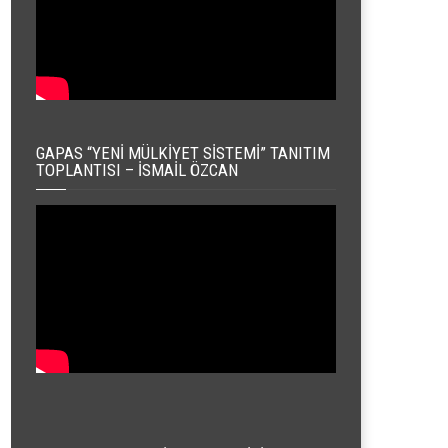
GAPAS “YENI MÜLKIYET SISTEMI” TANITIM
TOPLANTISI – İSMAIL ÖZCAN