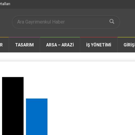
talları
AR
TASARIM
ARSA – ARAZİ
İŞ YÖNETİMİ
GİRİŞ