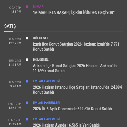
MİMARİ
OCA 9TH
1:38 PM
“MİMARLIKTA BAŞARI, İŞ BİRLİĞİNDEN GEÇİYOR”
SATIŞ
BÖLGESEL
TEM 21ST
12:02 PM
İzmir İlçe Konut Satışları 2026 Haziran: İzmir’de 7.791
Konut Satıldı
BÖLGESEL
TEM 21ST
11:11 AM
Ankara İlçe Konut Satışları 2026 Haziran: Ankara’da
11.699 konut Satıldı
EMLAK HABERLERI
TEM 21ST
9:40 AM
2026 Haziran İstanbul İlçe Satışları: İstanbul’da 24.084
Konut Satıldı
EMLAK HABERLERI
TEM 17TH
12:44 PM
2026 İlk 6 Aylık Döneminde 699.516 Konut Satıldı
EMLAK HABERLERI
TEM 17TH
11:22 AM
2026 Haziran Ayında 16.565 İş Yeri Satıldı