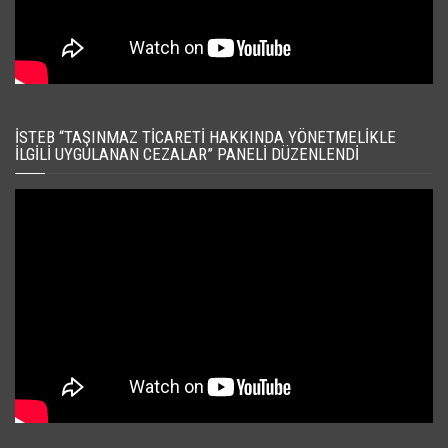
İSTEB “TAŞINMAZ TICARETI HAKKINDA YÖNETMELIKLE
İLGILI UYGULANAN CEZALAR” PANELI DÜZENLENDI