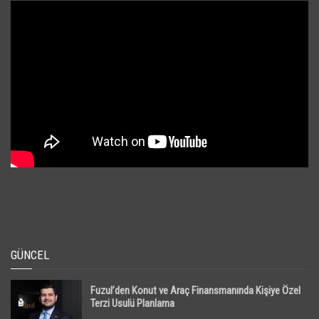
GÜNCEL
Fuzul’den Konut ve Araç Finansmanında Kişiye Özel
Terzi Usulü Planlama