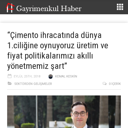
“Çimento ihracatında dünya
1.ciliğine oynuyoruz üretim ve
fiyat politikalarımızı akıllı
yönetmemiz şart”
EYLÜL 25TH, 2018
KEMAL KESKIN
SEKTÖRDEN GELIŞMELER
0 İÇERIK