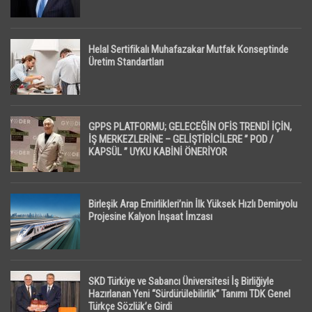
Helal Sertifikalı Muhafazakar Mutfak Konseptinde
Üretim Standartları
GPPS PLATFORMU; GELECEĞİN OFİS TRENDİ İÇİN,
İŞ MERKEZLERİNE – GELİŞTİRİCİLERE ” POD /
KAPSÜL ” UYKU KABİNİ ÖNERİYOR
Birleşik Arap Emirlikleri’nin İlk Yüksek Hızlı Demiryolu
Projesine Kalyon İnşaat İmzası
SKD Türkiye ve Sabancı Üniversitesi İş Birliğiyle
Hazırlanan Yeni “Sürdürülebilirlik” Tanımı TDK Genel
Türkçe Sözlük’e Girdi