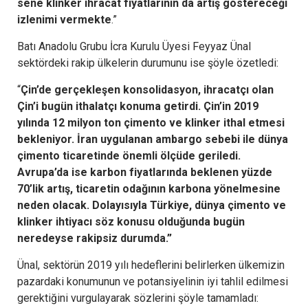
sene klinker ihracat fiyatlarının da artış göstereceği
izlenimi vermekte
.”
Batı Anadolu Grubu İcra Kurulu Üyesi Feyyaz Ünal
sektördeki rakip ülkelerin durumunu ise şöyle özetledi:
“
Çin’de gerçekleşen konsolidasyon, ihracatçı olan
Çin’i bugün ithalatçı konuma getirdi. Çin’in 2019
yılında 12 milyon ton çimento ve klinker ithal etmesi
bekleniyor. İran uygulanan ambargo sebebi ile dünya
çimento ticaretinde önemli ölçüde geriledi.
Avrupa’da ise karbon fiyatlarında beklenen yüzde
70’lik artış, ticaretin odağının karbona yönelmesine
neden olacak.
Dolayısıyla Türkiye, dünya çimento ve
klinker ihtiyacı söz konusu olduğunda bugün
neredeyse rakipsiz durumda.”
Ünal, sektörün 2019 yılı hedeflerini belirlerken ülkemizin
pazardaki konumunun ve potansiyelinin iyi tahlil edilmesi
gerektiğini vurgulayarak sözlerini şöyle tamamladı: