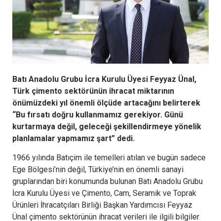
Batı Anadolu Grubu İcra Kurulu Üyesi Feyyaz Ünal,
Türk çimento sektörünün ihracat miktarının
önümüzdeki yıl önemli ölçüde artacağını belirterek
“Bu fırsatı doğru kullanmamız gerekiyor. Günü
kurtarmaya değil, geleceği şekillendirmeye yönelik
planlamalar yapmamız şart” dedi.
1966 yılında Batıçim ile temelleri atılan ve bugün sadece
Ege Bölgesi’nin değil, Türkiye’nin en önemli sanayi
gruplarından biri konumunda bulunan Batı Anadolu Grubu
İcra Kurulu Üyesi ve Çimento, Cam, Seramik ve Toprak
Ürünleri İhracatçıları Birliği Başkan Yardımcısı Feyyaz
Ünal çimento sektörünün ihracat verileri ile ilgili bilgiler