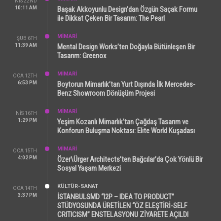
NIS 22ND
10:11 AM
Başak Akkoyunlu Design’dan Özgün Saçak Formu
ile Dikkat Çeken Bir Tasarım: The Pearl
MİMARİ
ŞUB 6TH
11:39 AM
Mental Design Works’ten Doğayla Bütünleşen Bir
Tasarım: Greenox
MİMARİ
OCA 12TH
6:53 PM
Boytorun Mimarlık’tan Yurt Dışında İlk Mercedes-
Benz Showroom Dönüşüm Projesi
MİMARİ
NIS 16TH
1:29 PM
Yeşim Kozanlı Mimarlık’tan Çağdaş Tasarım ve
Konforun Buluşma Noktası: Elite World Kuşadası
MİMARİ
OCA 15TH
4:02 PM
Özer\Ürger Architects’ten Bağcılar’da Çok Yönlü Bir
Sosyal Yaşam Merkezi
KÜLTÜR-SANAT
OCA 14TH
3:37 PM
İSTANBULSMD “I2P – IDEA TO PRODUCT”
STÜDYOSUNDA ÜRETİLEN “ÖZ ELEŞTİRİ-SELF
CRITICISM” ENSTELASYONU ZİYARETE AÇILDI