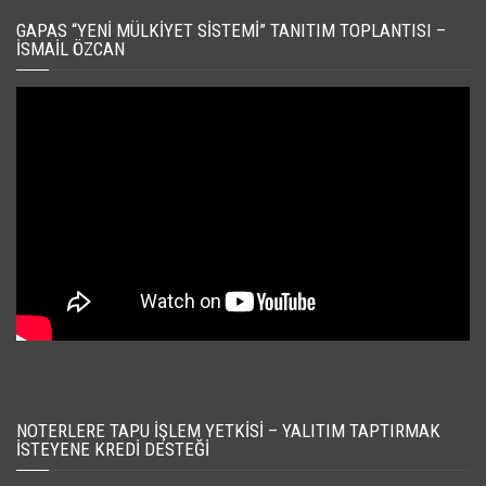
GAPAS “YENI MÜLKIYET SISTEMI” TANITIM TOPLANTISI –
İSMAIL ÖZCAN
NOTERLERE TAPU İŞLEM YETKISI – YALITIM TAPTIRMAK
İSTEYENE KREDI DESTEĞI