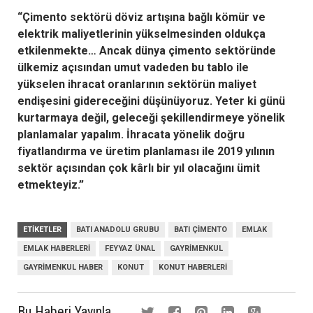
“Çimento sektörü döviz artışına bağlı kömür ve
elektrik maliyetlerinin yükselmesinden oldukça
etkilenmekte… Ancak dünya çimento sektöründe
ülkemiz açısından umut vadeden bu tablo ile
yükselen ihracat oranlarının sektörün maliyet
endişesini gidereceğini düşünüyoruz. Yeter ki g
ünü
kurtarmaya değil, geleceği şekillendirmeye yönelik
planlamalar yapalım. İhracata yönelik doğru
fiyatlandırma ve üretim planlaması ile 2019 yılının
sektör açısından çok kârlı bir yıl olacağını ümit
etmekteyiz.”
ETIKETLER
BATI ANADOLU GRUBU
BATI ÇIMENTO
EMLAK
EMLAK HABERLERI
FEYYAZ ÜNAL
GAYRIMENKUL
GAYRIMENKUL HABER
KONUT
KONUT HABERLERI
Bu Haberi Yayınla