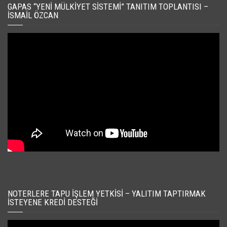
GAPAS “YENI MÜLKIYET SISTEMI” TANITIM TOPLANTISI –
İSMAIL ÖZCAN
NOTERLERE TAPU İŞLEM YETKISI – YALITIM TAPTIRMAK
İSTEYENE KREDI DESTEĞI