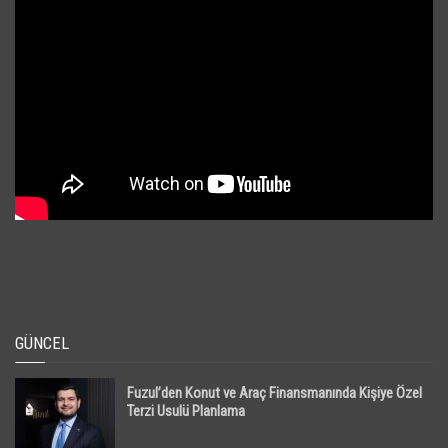
GÜNCEL
Fuzul’den Konut ve Araç Finansmanında Kişiye Özel
Terzi Usulü Planlama