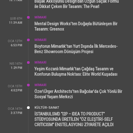
10:11 AM
Başak Akkoyunlu Design’dan Özgün Saçak Formu
ile Dikkat Çeken Bir Tasarım: The Pearl
MİMARİ
ŞUB 6TH
11:39 AM
Mental Design Works’ten Doğayla Bütünleşen Bir
Tasarım: Greenox
MİMARİ
OCA 12TH
6:53 PM
Boytorun Mimarlık’tan Yurt Dışında İlk Mercedes-
Benz Showroom Dönüşüm Projesi
MİMARİ
NIS 16TH
1:29 PM
Yeşim Kozanlı Mimarlık’tan Çağdaş Tasarım ve
Konforun Buluşma Noktası: Elite World Kuşadası
MİMARİ
OCA 15TH
4:02 PM
Özer\Ürger Architects’ten Bağcılar’da Çok Yönlü Bir
Sosyal Yaşam Merkezi
KÜLTÜR-SANAT
OCA 14TH
3:37 PM
İSTANBULSMD “I2P – IDEA TO PRODUCT”
STÜDYOSUNDA ÜRETİLEN “ÖZ ELEŞTİRİ-SELF
CRITICISM” ENSTELASYONU ZİYARETE AÇILDI