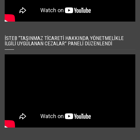
İSTEB “TAŞINMAZ TICARETI HAKKINDA YÖNETMELIKLE
İLGILI UYGULANAN CEZALAR” PANELI DÜZENLENDI