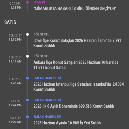
MİMARİ
OCA 9TH
1:38 PM
“MİMARLIKTA BAŞARI, İŞ BİRLİĞİNDEN GEÇİYOR”
SATIŞ
BÖLGESEL
TEM 21ST
12:02 PM
İzmir İlçe Konut Satışları 2026 Haziran: İzmir’de 7.791
Konut Satıldı
BÖLGESEL
TEM 21ST
11:11 AM
Ankara İlçe Konut Satışları 2026 Haziran: Ankara’da
11.699 konut Satıldı
EMLAK HABERLERI
TEM 21ST
9:40 AM
2026 Haziran İstanbul İlçe Satışları: İstanbul’da 24.084
Konut Satıldı
EMLAK HABERLERI
TEM 17TH
12:44 PM
2026 İlk 6 Aylık Döneminde 699.516 Konut Satıldı
EMLAK HABERLERI
TEM 17TH
11:22 AM
2026 Haziran Ayında 16.565 İş Yeri Satıldı