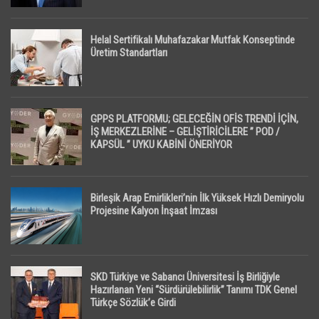
Helal Sertifikalı Muhafazakar Mutfak Konseptinde
Üretim Standartları
GPPS PLATFORMU; GELECEĞİN OFİS TRENDİ İÇİN,
İŞ MERKEZLERİNE – GELİŞTİRİCİLERE ” POD /
KAPSÜL ” UYKU KABİNİ ÖNERİYOR
Birleşik Arap Emirlikleri’nin İlk Yüksek Hızlı Demiryolu
Projesine Kalyon İnşaat İmzası
SKD Türkiye ve Sabancı Üniversitesi İş Birliğiyle
Hazırlanan Yeni “Sürdürülebilirlik” Tanımı TDK Genel
Türkçe Sözlük’e Girdi