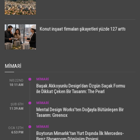
Konut inşaat firmaları şikayetleri yüzde 127 arttı
MIMARI
MİMARİ
NIS 22ND
10:11 AM
Başak Akkoyunlu Design’dan Özgün Saçak Formu
ile Dikkat Çeken Bir Tasarım: The Pearl
MİMARİ
ŞUB 6TH
11:39 AM
Mental Design Works’ten Doğayla Bütünleşen Bir
Tasarım: Greenox
MİMARİ
OCA 12TH
6:53 PM
Boytorun Mimarlık’tan Yurt Dışında İlk Mercedes-
Benz Showroom Dönüşüm Projesi