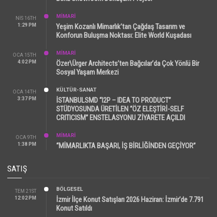
MİMARİ
NIS 16TH
1:29 PM
Yeşim Kozanlı Mimarlık’tan Çağdaş Tasarım ve
Konforun Buluşma Noktası: Elite World Kuşadası
MİMARİ
OCA 15TH
4:02 PM
Özer\Ürger Architects’ten Bağcılar’da Çok Yönlü Bir
Sosyal Yaşam Merkezi
KÜLTÜR-SANAT
OCA 14TH
3:37 PM
İSTANBULSMD “I2P – IDEA TO PRODUCT”
STÜDYOSUNDA ÜRETİLEN “ÖZ ELEŞTİRİ-SELF
CRITICISM” ENSTELASYONU ZİYARETE AÇILDI
MİMARİ
OCA 9TH
1:38 PM
“MİMARLIKTA BAŞARI, İŞ BİRLİĞİNDEN GEÇİYOR”
SATIŞ
BÖLGESEL
TEM 21ST
12:02 PM
İzmir İlçe Konut Satışları 2026 Haziran: İzmir’de 7.791
Konut Satıldı