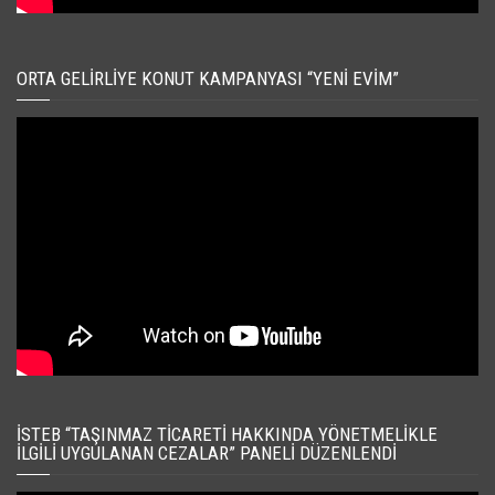
ORTA GELIRLIYE KONUT KAMPANYASI “YENI EVIM”
İSTEB “TAŞINMAZ TICARETI HAKKINDA YÖNETMELIKLE
İLGILI UYGULANAN CEZALAR” PANELI DÜZENLENDI