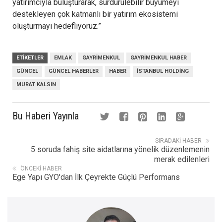
yatırımcıyla buluşturarak, sürdürülebilir büyümeyi
destekleyen çok katmanlı bir yatırım ekosistemi
oluşturmayı hedefliyoruz.”
ETIKETLER
EMLAK
GAYRIMENKUL
GAYRIMENKUL HABER
GÜNCEL
GÜNCEL HABERLER
HABER
İSTANBUL HOLDING
MURAT KALSIN
Bu Haberi Yayınla
SIRADAKI HABER
5 soruda fahiş site aidatlarına yönelik düzenlemenin
merak edilenleri
ÖNCEKI HABER
Ege Yapı GYO'dan İlk Çeyrekte Güçlü Performans