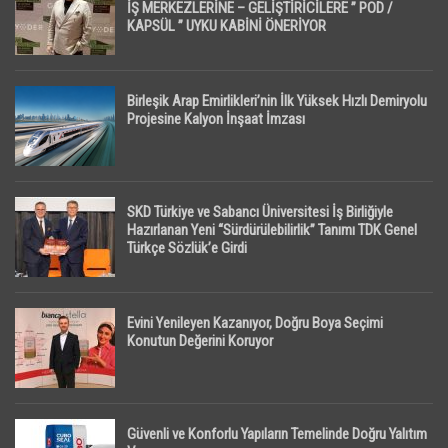
İŞ MERKEZLERİNE – GELİŞTİRİCİLERE ” POD /
KAPSÜL ” UYKU KABİNİ ÖNERİYOR
Birleşik Arap Emirlikleri’nin İlk Yüksek Hızlı Demiryolu
Projesine Kalyon İnşaat İmzası
SKD Türkiye ve Sabancı Üniversitesi İş Birliğiyle
Hazırlanan Yeni “Sürdürülebilirlik” Tanımı TDK Genel
Türkçe Sözlük’e Girdi
Evini Yenileyen Kazanıyor, Doğru Boya Seçimi
Konutun Değerini Koruyor
Güvenli ve Konforlu Yapıların Temelinde Doğru Yalıtım