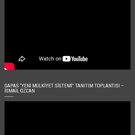
GAPAS “YENI MÜLKIYET SISTEMI” TANITIM TOPLANTISI –
İSMAIL ÖZCAN