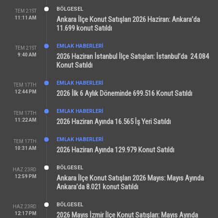
BÖLGESEL
TEM 21ST
11:11 AM
Ankara İlçe Konut Satışları 2026 Haziran: Ankara’da
11.699 konut Satıldı
EMLAK HABERLERI
TEM 21ST
9:40 AM
2026 Haziran İstanbul İlçe Satışları: İstanbul’da 24.084
Konut Satıldı
EMLAK HABERLERI
TEM 17TH
12:44 PM
2026 İlk 6 Aylık Döneminde 699.516 Konut Satıldı
EMLAK HABERLERI
TEM 17TH
11:22 AM
2026 Haziran Ayında 16.565 İş Yeri Satıldı
EMLAK HABERLERI
TEM 17TH
10:31 AM
2026 Haziran Ayında 129.979 Konut Satıldı
BÖLGESEL
HAZ 23RD
12:59 PM
Ankara İlçe Konut Satışları 2026 Mayıs: Mayıs Ayında
Ankara’da 8.021 konut Satıldı
BÖLGESEL
HAZ 23RD
12:17 PM
2026 Mayıs İzmir İlçe Konut Satışları: Mayıs Ayında