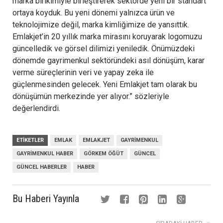
marka birikimiyle birleştirerek sektörde yeni bir standart
ortaya koyduk. Bu yeni dönemi yalnızca ürün ve
teknolojimize değil, marka kimliğimize de yansıttık.
Emlakjet’in 20 yıllık marka mirasını koruyarak logomuzu
güncelledik ve görsel dilimizi yeniledik. Önümüzdeki
dönemde gayrimenkul sektöründeki asıl dönüşüm, karar
verme süreçlerinin veri ve yapay zeka ile
güçlenmesinden gelecek. Yeni Emlakjet tam olarak bu
dönüşümün merkezinde yer alıyor.” sözleriyle
değerlendirdi.
ETIKETLER
EMLAK
EMLAKJET
GAYRIMENKUL
GAYRIMENKUL HABER
GÖRKEM ÖĞÜT
GÜNCEL
GÜNCEL HABERLER
HABER
Bu Haberi Yayınla