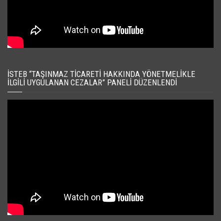
İSTEB “TAŞINMAZ TICARETI HAKKINDA YÖNETMELIKLE
İLGILI UYGULANAN CEZALAR” PANELI DÜZENLENDI