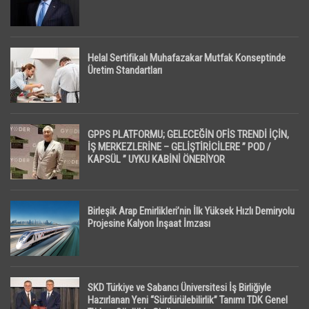
Helal Sertifikalı Muhafazakar Mutfak Konseptinde
Üretim Standartları
GPPS PLATFORMU; GELECEĞİN OFİS TRENDİ İÇİN,
İŞ MERKEZLERİNE – GELİŞTİRİCİLERE ” POD /
KAPSÜL ” UYKU KABİNİ ÖNERİYOR
Birleşik Arap Emirlikleri’nin İlk Yüksek Hızlı Demiryolu
Projesine Kalyon İnşaat İmzası
SKD Türkiye ve Sabancı Üniversitesi İş Birliğiyle
Hazırlanan Yeni “Sürdürülebilirlik” Tanımı TDK Genel