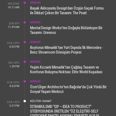
MİMARİ
NIS 22ND
10:11 AM
Başak Akkoyunlu Design’dan Özgün Saçak Formu
ile Dikkat Çeken Bir Tasarım: The Pearl
MİMARİ
ŞUB 6TH
11:39 AM
Mental Design Works’ten Doğayla Bütünleşen Bir
Tasarım: Greenox
MİMARİ
OCA 12TH
6:53 PM
Boytorun Mimarlık’tan Yurt Dışında İlk Mercedes-
Benz Showroom Dönüşüm Projesi
MİMARİ
NIS 16TH
1:29 PM
Yeşim Kozanlı Mimarlık’tan Çağdaş Tasarım ve
Konforun Buluşma Noktası: Elite World Kuşadası
MİMARİ
OCA 15TH
4:02 PM
Özer\Ürger Architects’ten Bağcılar’da Çok Yönlü Bir
Sosyal Yaşam Merkezi
KÜLTÜR-SANAT
OCA 14TH
3:37 PM
İSTANBULSMD “I2P – IDEA TO PRODUCT”
STÜDYOSUNDA ÜRETİLEN “ÖZ ELEŞTİRİ-SELF