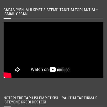
GAPAS “YENI MÜLKIYET SISTEMI” TANITIM TOPLANTISI –
İSMAIL ÖZCAN
NOTERLERE TAPU İŞLEM YETKISI – YALITIM TAPTIRMAK
İSTEYENE KREDI DESTEĞI