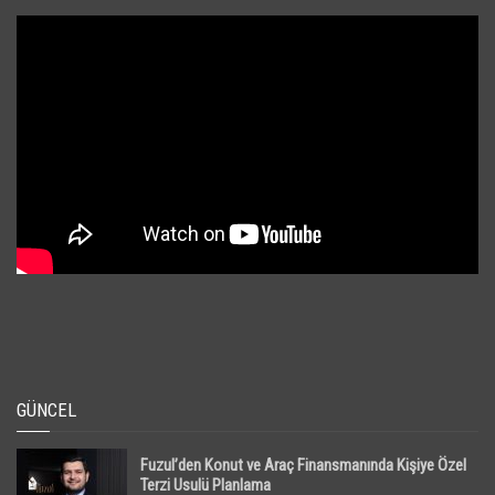
GÜNCEL
Fuzul’den Konut ve Araç Finansmanında Kişiye Özel
Terzi Usulü Planlama