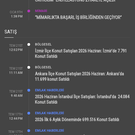
CRITICISM” ENSTELASYONU ZİYARETE AÇILDI
MİMARİ
OCA 9TH
1:38 PM
“MİMARLIKTA BAŞARI, İŞ BİRLİĞİNDEN GEÇİYOR”
SATIŞ
BÖLGESEL
TEM 21ST
12:02 PM
İzmir İlçe Konut Satışları 2026 Haziran: İzmir’de 7.791
Konut Satıldı
BÖLGESEL
TEM 21ST
11:11 AM
Ankara İlçe Konut Satışları 2026 Haziran: Ankara’da
11.699 konut Satıldı
EMLAK HABERLERI
TEM 21ST
9:40 AM
2026 Haziran İstanbul İlçe Satışları: İstanbul’da 24.084
Konut Satıldı
EMLAK HABERLERI
TEM 17TH
12:44 PM
2026 İlk 6 Aylık Döneminde 699.516 Konut Satıldı
EMLAK HABERLERI
TEM 17TH