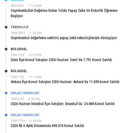
AĞU 4TH
11:02 AM
Gayrimenkulün Değerine Giden Yolda Yapay Zeka Ve Robotik Öğrenme
Başlıyor
TEKNOLOJİ
TEM 30TH
11:42 AM
Gayrimenkul değerleme sektörü yapay zekâ teknolojileriyle dönüşüyor
BÖLGESEL
TEM 21ST
12:02 PM
İzmir İlçe Konut Satışları 2026 Haziran: İzmir’de 7.791 Konut Satıldı
BÖLGESEL
TEM 21ST
11:11 AM
Ankara İlçe Konut Satışları 2026 Haziran: Ankara’da 11.699 konut Satıldı
EMLAK HABERLERI
TEM 21ST
9:40 AM
2026 Haziran İstanbul İlçe Satışları: İstanbul’da 24.084 Konut Satıldı
EMLAK HABERLERI
TEM 17TH
12:44 PM
2026 İlk 6 Aylık Döneminde 699.516 Konut Satıldı