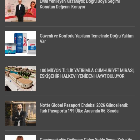
Evini Yenileyen Kazanıyor, Doğru Boya Seçimi
Konutun Değerini Koruyor
Güvenli ve Konforlu Yapıların Temelinde Doğru Yalıtım
Var
100 MİLYON TL’LİK YATIRIMLA CUMHURİYET MİRASI,
ESKİŞEHİR HALKEVİ YENİDEN HAYAT BULUYOR
Notte Global Pasaport Endeksi 2026 Güncellendi:
Türk Pasaportu 199 Ülke Arasında 86. Sırada