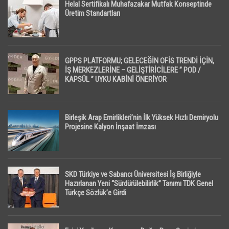
Helal Sertifikalı Muhafazakar Mutfak Konseptinde
Üretim Standartları
GPPS PLATFORMU; GELECEĞİN OFİS TRENDİ İÇİN,
İŞ MERKEZLERİNE – GELİŞTİRİCİLERE ” POD /
KAPSÜL ” UYKU KABİNİ ÖNERİYOR
Birleşik Arap Emirlikleri’nin İlk Yüksek Hızlı Demiryolu
Projesine Kalyon İnşaat İmzası
SKD Türkiye ve Sabancı Üniversitesi İş Birliğiyle
Hazırlanan Yeni “Sürdürülebilirlik” Tanımı TDK Genel
Türkçe Sözlük’e Girdi