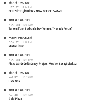
TİCARİ PROJELER
HAZ 12TH
5:14 PM
DENİZLİ’DE ŞİMDİ SKY NOW OFFICE ZAMANI
TİCARİ PROJELER
ARA 10TH
10:52 AM
Turkmall’dan Bodrum’a Dev Yatırım: “Novada Forum”
KONUT PROJELERI
OCA 12TH
1:39 PM
Mistral İzmir
TİCARİ PROJELER
ARA 10TH
12:14 PM
Plaza Görünümlü Sanayi Projesi: Modern Sanayi Merkezi
TİCARİ PROJELER
KAS 29TH
12:23 PM
Usta Ofis
TİCARİ PROJELER
KAS 6TH
10:12 AM
Gold Plaza