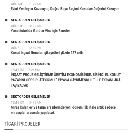
AĞU 6TH
11:27 AM
Evini Yenileyen Kazanıyor, Doğru Boya Seçimi Konutun Değerini Koruyor
SEKTÖRDEN GELIŞMELER
AĞU 4TH
10:52 AM
Yunanistan’da Golden Visa için 5 neden
SEKTÖRDEN GELIŞMELER
AĞU 3RD
12:42 PM
Konut inşaat firmaları şikayetleri yüzde 127 arttı
SEKTÖRDEN GELIŞMELER
TEM 31ST
7:24 PM
İNŞAAT PROJE GELİŞTİRME ÜRETİM EKONOMİSİNDE; BİRİNCİ EL KONUT
PAZARINI GPPS PLATFORMU ” PİYASA GAYRİMENKUL ” İLE EKRANLARA
TAŞIYACAK
SEKTÖRDEN GELIŞMELER
TEM 31ST
10:12 AM
Miras kalan ev ve tarım arazilerinde yeni dönem: İlk ihale artık sadece
mirasçılar arasında yapılacak
TICARI PROJELER