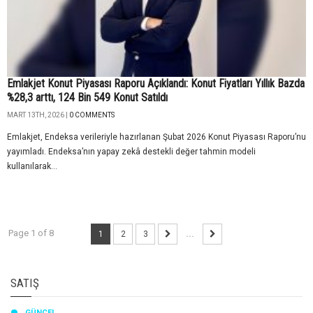
Emlakjet Konut Piyasası Raporu Açıklandı: Konut Fiyatları Yıllık Bazda
%28,3 arttı, 124 Bin 549 Konut Satıldı
MART 13TH, 2026 |
0 COMMENTS
Emlakjet, Endeksa verileriyle hazırlanan Şubat 2026 Konut Piyasası Raporu’nu
yayımladı. Endeksa’nın yapay zekâ destekli değer tahmin modeli
kullanılarak...
Page 1 of 8
1
2
3
...
SATIŞ
GÜNCEL