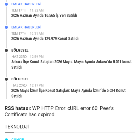
EMLAK HABERLERI
TEM 17TH
11:22 AM
2026 Haziran Ayında 16.565 İş Yeri Satıldı
EMLAK HABERLERI
TEM 17TH
10:31 AM
2026 Haziran Ayında 129.979 Konut Satıldı
BÖLGESEL
HAZ 23RD
12:59 PM
Ankara İlçe Konut Satışları 2026 Mayıs: Mayıs Ayında Ankara’da 8.021 konut
Satıldı
BÖLGESEL
HAZ 23RD
12:17 PM
2026 Mayıs İzmir İlçe Konut Satışları: Mayıs Ayında İzmir’de 5.624 Konut
Satıldı
RSS hatası:
WP HTTP Error: cURL error 60: Peer's
Certificate has expired.
TEKNOLOJI
GÜNCEL