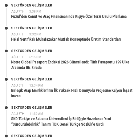
SEKTÖRDEN GELIŞMELER
AĞU 7TH
3:38 PM
Fuzul’den Konut ve Araç Finansmanında Kişiye Özel Terzi Usulü Planlama
SEKTÖRDEN GELIŞMELER
AĞU 7TH
3:32 PM
Helal Sertifikalı Muhafazakar Mutfak Konseptinde Üretim Standartları
SEKTÖRDEN GELIŞMELER
AĞU 6TH
6:15 PM
Notte Global Pasaport Endeksi 2026 Güncellendi: Türk Pasaportu 199 Ülke
Arasında 86. Sırada
SEKTÖRDEN GELIŞMELER
AĞU 6TH
12:34 PM
Birleşik Arap Emirlikleri’nin İlk Yüksek Hızlı Demiryolu Projesine Kalyon İnşaat
İmzası
SEKTÖRDEN GELIŞMELER
AĞU 6TH
11:30 AM
SKD Türkiye ve Sabancı Üniversitesi İş Birliğiyle Hazırlanan Yeni
“Sürdürülebilirlik” Tanımı TDK Genel Türkçe Sözlük’e Girdi
SEKTÖRDEN GELIŞMELER