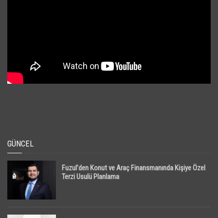
GÜNCEL
Fuzul’den Konut ve Araç Finansmanında Kişiye Özel
Terzi Usulü Planlama