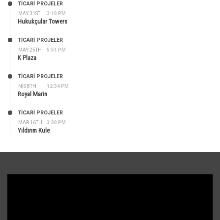
TİCARİ PROJELER
MAY 31ST
3:10 PM
Hukukçular Towers
TİCARİ PROJELER
MAY 25TH
5:51 PM
K Plaza
TİCARİ PROJELER
NIS 8TH
12:34 PM
Royal Marin
TİCARİ PROJELER
MAR 16TH
3:30 PM
Yıldırım Kule