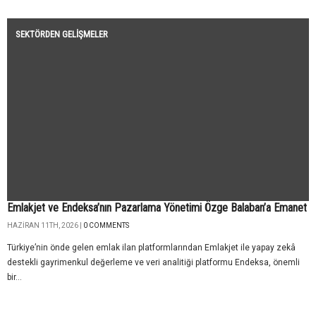
SEKTÖRDEN GELIŞMELER
Emlakjet ve Endeksa’nın Pazarlama Yönetimi Özge Balaban’a Emanet
HAZIRAN 11TH, 2026 |
0 COMMENTS
Türkiye’nin önde gelen emlak ilan platformlarından Emlakjet ile yapay zekâ
destekli gayrimenkul değerleme ve veri analitiği platformu Endeksa, önemli
bir...