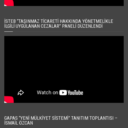
İSTEB “TAŞINMAZ TICARETI HAKKINDA YÖNETMELIKLE
İLGILI UYGULANAN CEZALAR” PANELI DÜZENLENDI
GAPAS “YENI MÜLKIYET SISTEMI” TANITIM TOPLANTISI –
İSMAIL ÖZCAN