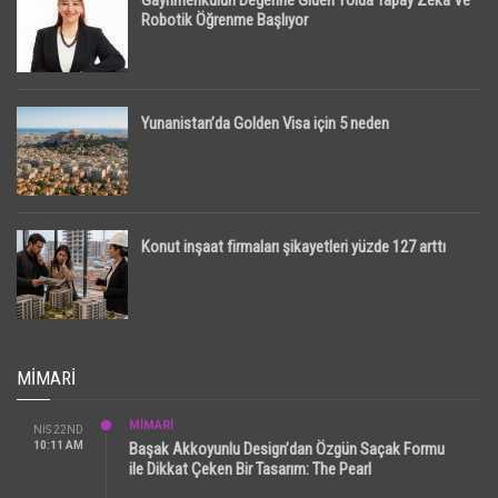
Gayrimenkulün Değerine Giden Yolda Yapay Zeka Ve
Robotik Öğrenme Başlıyor
Yunanistan’da Golden Visa için 5 neden
Konut inşaat firmaları şikayetleri yüzde 127 arttı
MIMARI
MİMARİ
NIS 22ND
10:11 AM
Başak Akkoyunlu Design’dan Özgün Saçak Formu
ile Dikkat Çeken Bir Tasarım: The Pearl