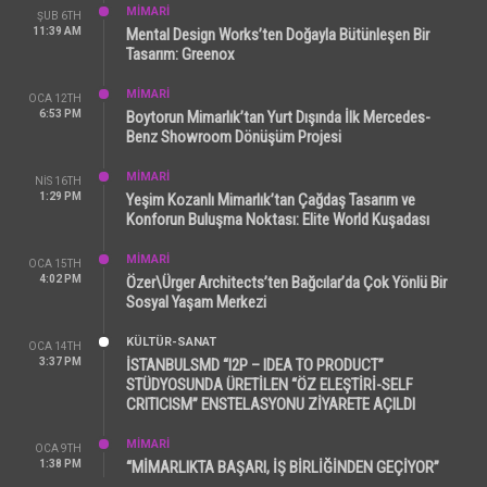
MİMARİ
ŞUB 6TH
11:39 AM
Mental Design Works’ten Doğayla Bütünleşen Bir
Tasarım: Greenox
MİMARİ
OCA 12TH
6:53 PM
Boytorun Mimarlık’tan Yurt Dışında İlk Mercedes-
Benz Showroom Dönüşüm Projesi
MİMARİ
NIS 16TH
1:29 PM
Yeşim Kozanlı Mimarlık’tan Çağdaş Tasarım ve
Konforun Buluşma Noktası: Elite World Kuşadası
MİMARİ
OCA 15TH
4:02 PM
Özer\Ürger Architects’ten Bağcılar’da Çok Yönlü Bir
Sosyal Yaşam Merkezi
KÜLTÜR-SANAT
OCA 14TH
3:37 PM
İSTANBULSMD “I2P – IDEA TO PRODUCT”
STÜDYOSUNDA ÜRETİLEN “ÖZ ELEŞTİRİ-SELF
CRITICISM” ENSTELASYONU ZİYARETE AÇILDI
MİMARİ
OCA 9TH
1:38 PM
“MİMARLIKTA BAŞARI, İŞ BİRLİĞİNDEN GEÇİYOR”