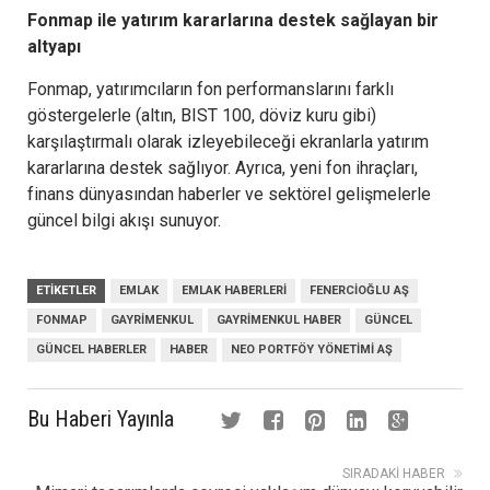
Fonmap ile yatırım kararlarına destek sağlayan bir
altyapı
Fonmap, yatırımcıların fon performanslarını farklı
göstergelerle (altın, BIST 100, döviz kuru gibi)
karşılaştırmalı olarak izleyebileceği ekranlarla yatırım
kararlarına destek sağlıyor. Ayrıca, yeni fon ihraçları,
finans dünyasından haberler ve sektörel gelişmelerle
güncel bilgi akışı sunuyor.
ETIKETLER
EMLAK
EMLAK HABERLERI
FENERCIOĞLU AŞ
FONMAP
GAYRIMENKUL
GAYRIMENKUL HABER
GÜNCEL
GÜNCEL HABERLER
HABER
NEO PORTFÖY YÖNETIMI AŞ
Bu Haberi Yayınla
SIRADAKI HABER