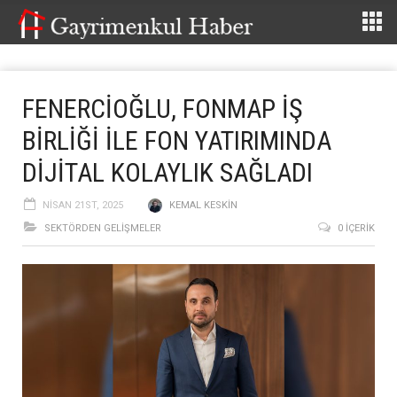
FENERCİOĞLU, FONMAP İŞ
BİRLİĞİ İLE FON YATIRIMINDA
DİJİTAL KOLAYLIK SAĞLADI
NISAN 21ST, 2025
KEMAL KESKIN
SEKTÖRDEN GELIŞMELER
0 İÇERIK