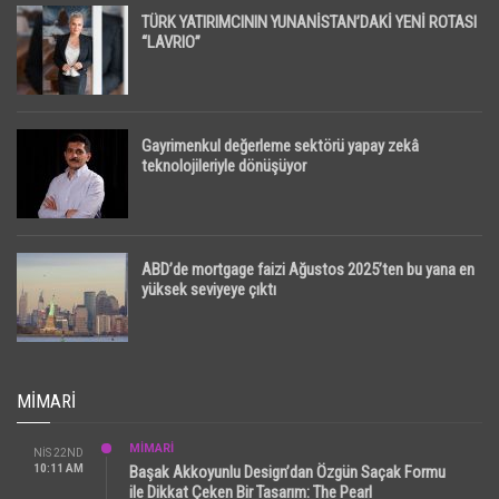
TÜRK YATIRIMCININ YUNANİSTAN’DAKİ YENİ ROTASI
“LAVRIO”
Gayrimenkul değerleme sektörü yapay zekâ
teknolojileriyle dönüşüyor
ABD’de mortgage faizi Ağustos 2025’ten bu yana en
yüksek seviyeye çıktı
MIMARI
MİMARİ
NIS 22ND
10:11 AM
Başak Akkoyunlu Design’dan Özgün Saçak Formu
ile Dikkat Çeken Bir Tasarım: The Pearl