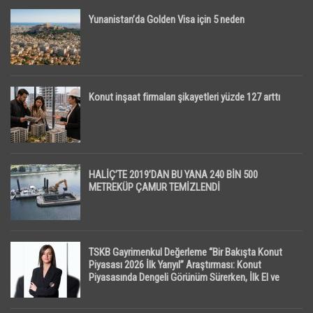
Yunanistan’da Golden Visa için 5 neden
Konut inşaat firmaları şikayetleri yüzde 127 arttı
HALİÇ’TE 2019’DAN BU YANA 240 BİN 500
METREKÜP ÇAMUR TEMİZLENDİ
TSKB Gayrimenkul Değerleme “Bir Bakışta Konut
Piyasası 2026 İlk Yarıyıl” Araştırması: Konut
Piyasasında Dengeli Görünüm Sürerken, İlk El ve
İpotekli Satışlarda Sınırlı Toparlanma Dikkat Çekti