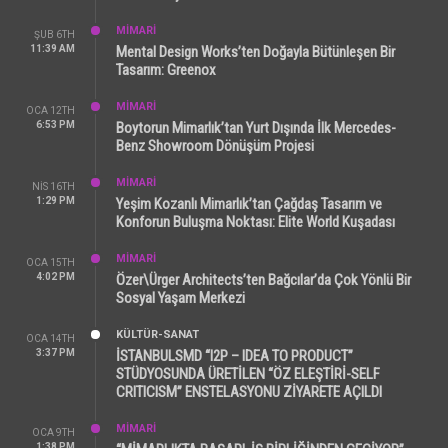
MİMARİ
ŞUB 6TH
11:39 AM
Mental Design Works’ten Doğayla Bütünleşen Bir
Tasarım: Greenox
MİMARİ
OCA 12TH
6:53 PM
Boytorun Mimarlık’tan Yurt Dışında İlk Mercedes-
Benz Showroom Dönüşüm Projesi
MİMARİ
NIS 16TH
1:29 PM
Yeşim Kozanlı Mimarlık’tan Çağdaş Tasarım ve
Konforun Buluşma Noktası: Elite World Kuşadası
MİMARİ
OCA 15TH
4:02 PM
Özer\Ürger Architects’ten Bağcılar’da Çok Yönlü Bir
Sosyal Yaşam Merkezi
KÜLTÜR-SANAT
OCA 14TH
3:37 PM
İSTANBULSMD “I2P – IDEA TO PRODUCT”
STÜDYOSUNDA ÜRETİLEN “ÖZ ELEŞTİRİ-SELF
CRITICISM” ENSTELASYONU ZİYARETE AÇILDI
MİMARİ
OCA 9TH
1:38 PM