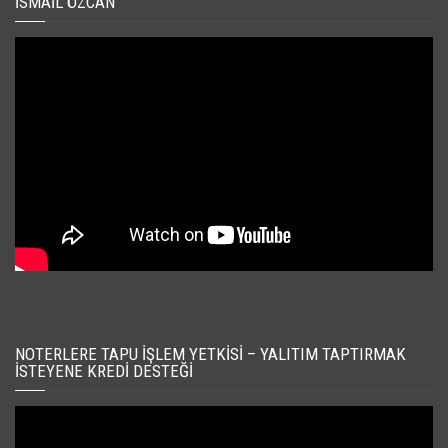
İSMAIL ÖZCAN
NOTERLERE TAPU İŞLEM YETKISI – YALITIM TAPTIRMAK
İSTEYENE KREDI DESTEĞI