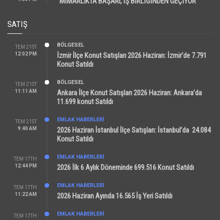
“MİMARLIKTA BAŞARI, İŞ BİRLİĞİNDEN GEÇİYOR”
SATIŞ
BÖLGESEL
TEM 21ST
12:02 PM
İzmir İlçe Konut Satışları 2026 Haziran: İzmir’de 7.791
Konut Satıldı
BÖLGESEL
TEM 21ST
11:11 AM
Ankara İlçe Konut Satışları 2026 Haziran: Ankara’da
11.699 konut Satıldı
EMLAK HABERLERI
TEM 21ST
9:40 AM
2026 Haziran İstanbul İlçe Satışları: İstanbul’da 24.084
Konut Satıldı
EMLAK HABERLERI
TEM 17TH
12:44 PM
2026 İlk 6 Aylık Döneminde 699.516 Konut Satıldı
EMLAK HABERLERI
TEM 17TH
11:22 AM
2026 Haziran Ayında 16.565 İş Yeri Satıldı
EMLAK HABERLERI
TEM 17TH