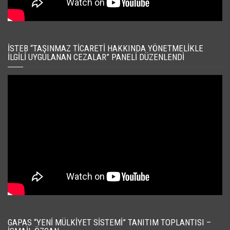
İSTEB “TAŞINMAZ TICARETI HAKKINDA YÖNETMELIKLE
İLGILI UYGULANAN CEZALAR” PANELI DÜZENLENDI
GAPAS “YENI MÜLKIYET SISTEMI” TANITIM TOPLANTISI –