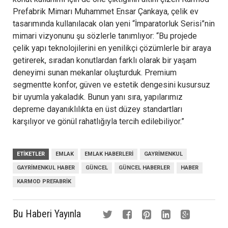
Prefabrik Mimarı Muhammet Ensar Çankaya, çelik ev
tasarımında kullanılacak olan yeni “İmparatorluk Serisi”nin
mimari vizyonunu şu sözlerle tanımlıyor: “Bu projede
çelik yapı teknolojilerini en yenilikçi çözümlerle bir araya
getirerek, sıradan konutlardan farklı olarak bir yaşam
deneyimi sunan mekanlar oluşturduk. Premium
segmentte konfor, güven ve estetik dengesini kusursuz
bir uyumla yakaladık. Bunun yanı sıra, yapılarımız
depreme dayanıklılıkta en üst düzey standartları
karşılıyor ve gönül rahatlığıyla tercih edilebiliyor.”
ETIKETLER
EMLAK
EMLAK HABERLERI
GAYRIMENKUL
GAYRIMENKUL HABER
GÜNCEL
GÜNCEL HABERLER
HABER
KARMOD PREFABRIK
Bu Haberi Yayınla