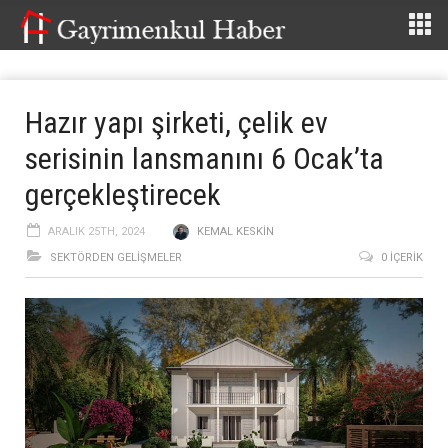
Hazır yapı şirketi, çelik ev
serisinin lansmanını 6 Ocak’ta
gerçekleştirecek
ARALIK 25TH, 2024
KEMAL KESKIN
SEKTÖRDEN GELIŞMELER
0 İÇERIK