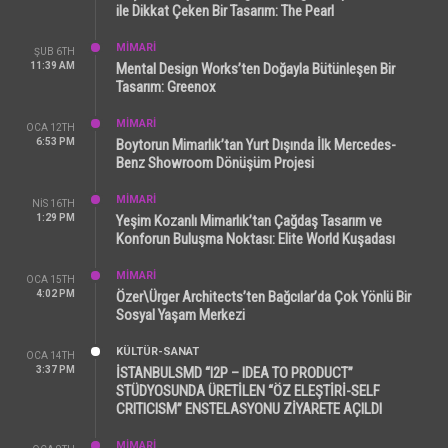
ile Dikkat Çeken Bir Tasarım: The Pearl
MİMARİ
ŞUB 6TH
11:39 AM
Mental Design Works’ten Doğayla Bütünleşen Bir
Tasarım: Greenox
MİMARİ
OCA 12TH
6:53 PM
Boytorun Mimarlık’tan Yurt Dışında İlk Mercedes-
Benz Showroom Dönüşüm Projesi
MİMARİ
NIS 16TH
1:29 PM
Yeşim Kozanlı Mimarlık’tan Çağdaş Tasarım ve
Konforun Buluşma Noktası: Elite World Kuşadası
MİMARİ
OCA 15TH
4:02 PM
Özer\Ürger Architects’ten Bağcılar’da Çok Yönlü Bir
Sosyal Yaşam Merkezi
KÜLTÜR-SANAT
OCA 14TH
3:37 PM
İSTANBULSMD “I2P – IDEA TO PRODUCT”
STÜDYOSUNDA ÜRETİLEN “ÖZ ELEŞTİRİ-SELF
CRITICISM” ENSTELASYONU ZİYARETE AÇILDI
MİMARİ