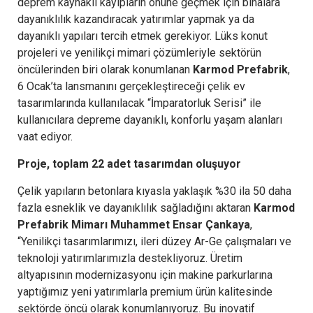
deprem kaynaklı kayıpların önüne geçmek için binalara
dayanıklılık kazandıracak yatırımlar yapmak ya da
dayanıklı yapıları tercih etmek gerekiyor. Lüks konut
projeleri ve yenilikçi mimari çözümleriyle sektörün
öncülerinden biri olarak konumlanan
Karmod Prefabrik
,
6 Ocak’ta lansmanını gerçekleştireceği çelik ev
tasarımlarında kullanılacak “İmparatorluk Serisi” ile
kullanıcılara depreme dayanıklı, konforlu yaşam alanları
vaat ediyor.
Proje, toplam 22 adet tasarımdan oluşuyor
Çelik yapıların betonlara kıyasla yaklaşık %30 ila 50 daha
fazla esneklik ve dayanıklılık sağladığını aktaran
Karmod
Prefabrik Mimarı Muhammet Ensar Çankaya
,
“Yenilikçi tasarımlarımızı, ileri düzey Ar-Ge çalışmaları ve
teknoloji yatırımlarımızla destekliyoruz. Üretim
altyapısının modernizasyonu için makine parkurlarına
yaptığımız yeni yatırımlarla premium ürün kalitesinde
sektörde öncü olarak konumlanıyoruz. Bu inovatif