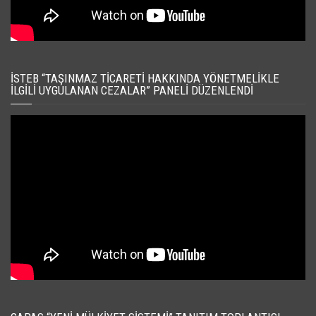
İSTEB “TAŞINMAZ TICARETI HAKKINDA YÖNETMELIKLE
İLGILI UYGULANAN CEZALAR” PANELI DÜZENLENDI