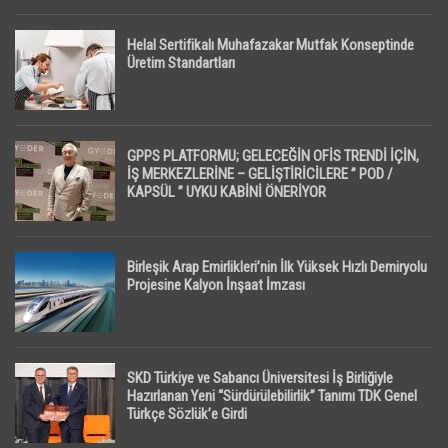
Helal Sertifikalı Muhafazakar Mutfak Konseptinde
Üretim Standartları
GPPS PLATFORMU; GELECEĞİN OFİS TRENDİ İÇİN,
İŞ MERKEZLERİNE – GELİŞTİRİCİLERE ” POD /
KAPSÜL ” UYKU KABİNİ ÖNERİYOR
Birleşik Arap Emirlikleri’nin İlk Yüksek Hızlı Demiryolu
Projesine Kalyon İnşaat İmzası
SKD Türkiye ve Sabancı Üniversitesi İş Birliğiyle
Hazırlanan Yeni “Sürdürülebilirlik” Tanımı TDK Genel
Türkçe Sözlük’e Girdi