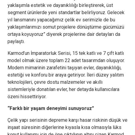
yaklaşımla estetik ve dayanıklılığı birleştirerek, üst
segment ürünlerde yeni standartlar belirliyoruz. Gelecek
yıl lansmanını yapacağımız çelik ev serimizle de bu
yaklaşımlarımızı somut projelere dönüştürme gücümüzü
ortaya koyuyoruz” diyerek projelerine dair detayları da
paylaştı.
Karmod’un İmparatorluk Serisi, 15 tek katlı ve 7 çift katlı
model olmak üzere toplam 22 adet tasarımdan oluşuyor.
Modern mimarinin zarafetini taşıyan evler, dayanıklılığı,
estetiği ve konforu bir araya getiriyor. İleri düzey yalıtım
teknolojileri, çevre dostu malzemeler ve akıllı
sistemleriyle donatılan evler, her detayda kullanıcılara
özeni hissettiriyor.
“Farklı bir yaşam deneyimi sunuyoruz”
Çelik yapı serisinin depreme karşı hasar riskinin düşük ve
inşaat süresinin diğerlerine kıyasla kısa olmasıyla lüks
konut kullanımı için de öne çıktığının altını çizen Karmod