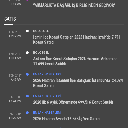
OCA 9TH
1:38 PM
“MİMARLIKTA BAŞARI, İŞ BİRLİĞİNDEN GEÇİYOR”
SATIŞ
BÖLGESEL
TEM 21ST
12:02 PM
İzmir İlçe Konut Satışları 2026 Haziran: İzmir’de 7.791
Konut Satıldı
BÖLGESEL
TEM 21ST
11:11 AM
Ankara İlçe Konut Satışları 2026 Haziran: Ankara’da
11.699 konut Satıldı
EMLAK HABERLERI
TEM 21ST
9:40 AM
2026 Haziran İstanbul İlçe Satışları: İstanbul’da 24.084
Konut Satıldı
EMLAK HABERLERI
TEM 17TH
12:44 PM
2026 İlk 6 Aylık Döneminde 699.516 Konut Satıldı
EMLAK HABERLERI
TEM 17TH
11:22 AM
2026 Haziran Ayında 16.565 İş Yeri Satıldı