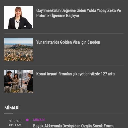
Gayrimenkulün Değerine Giden Yolda Yapay Zeka Ve
Robotik Öğrenme Başlıyor
Yunanistan’da Golden Visa için 5 neden
Konut inşaat firmaları şikayetleri yüzde 127 arttı
MIMARI
MİMARİ
NIS 22ND
10:11 AM
Başak Akkoyunlu Design’dan Özgün Saçak Formu