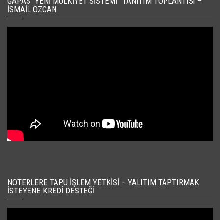
GAPAS “YENI MÜLKIYET SISTEMI” TANITIM TOPLANTISI –
İSMAIL ÖZCAN
NOTERLERE TAPU İŞLEM YETKISI – YALITIM TAPTIRMAK
İSTEYENE KREDI DESTEĞI