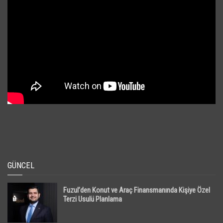
GÜNCEL
Fuzul’den Konut ve Araç Finansmanında Kişiye Özel
Terzi Usulü Planlama