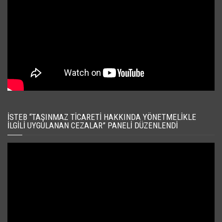
İSTEB “TAŞINMAZ TICARETI HAKKINDA YÖNETMELIKLE
İLGILI UYGULANAN CEZALAR” PANELI DÜZENLENDI