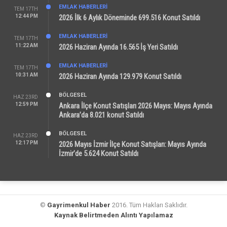
EMLAK HABERLERI
TEM 17TH
12:44 PM
2026 İlk 6 Aylık Döneminde 699.516 Konut Satıldı
EMLAK HABERLERI
TEM 17TH
11:22 AM
2026 Haziran Ayında 16.565 İş Yeri Satıldı
EMLAK HABERLERI
TEM 17TH
10:31 AM
2026 Haziran Ayında 129.979 Konut Satıldı
BÖLGESEL
HAZ 23RD
12:59 PM
Ankara İlçe Konut Satışları 2026 Mayıs: Mayıs Ayında
Ankara’da 8.021 konut Satıldı
BÖLGESEL
HAZ 23RD
12:17 PM
2026 Mayıs İzmir İlçe Konut Satışları: Mayıs Ayında
İzmir’de 5.624 Konut Satıldı
©
Gayrimenkul Haber
2016. Tüm Hakları Saklıdır.
Kaynak Belirtmeden Alıntı Yapılamaz