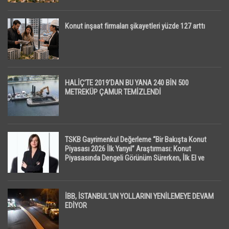
Konut inşaat firmaları şikayetleri yüzde 127 arttı
HALİÇ’TE 2019’DAN BU YANA 240 BİN 500
METREKÜP ÇAMUR TEMİZLENDİ
TSKB Gayrimenkul Değerleme “Bir Bakışta Konut
Piyasası 2026 İlk Yarıyıl” Araştırması: Konut
Piyasasında Dengeli Görünüm Sürerken, İlk El ve
İpotekli Satışlarda Sınırlı Toparlanma Dikkat Çekti
İBB, İSTANBUL’UN YOLLARINI YENİLEMEYE DEVAM
EDİYOR