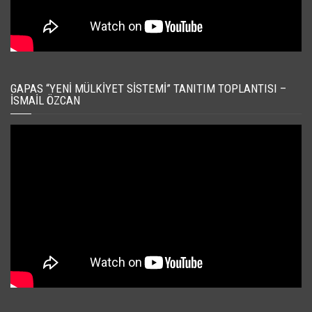
GAPAS “YENI MÜLKIYET SISTEMI” TANITIM TOPLANTISI –
İSMAIL ÖZCAN