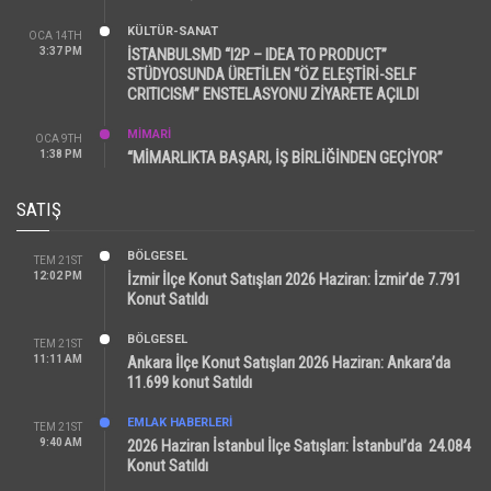
KÜLTÜR-SANAT
OCA 14TH
3:37 PM
İSTANBULSMD “I2P – IDEA TO PRODUCT”
STÜDYOSUNDA ÜRETİLEN “ÖZ ELEŞTİRİ-SELF
CRITICISM” ENSTELASYONU ZİYARETE AÇILDI
MİMARİ
OCA 9TH
1:38 PM
“MİMARLIKTA BAŞARI, İŞ BİRLİĞİNDEN GEÇİYOR”
SATIŞ
BÖLGESEL
TEM 21ST
12:02 PM
İzmir İlçe Konut Satışları 2026 Haziran: İzmir’de 7.791
Konut Satıldı
BÖLGESEL
TEM 21ST
11:11 AM
Ankara İlçe Konut Satışları 2026 Haziran: Ankara’da
11.699 konut Satıldı
EMLAK HABERLERI
TEM 21ST
9:40 AM
2026 Haziran İstanbul İlçe Satışları: İstanbul’da 24.084
Konut Satıldı