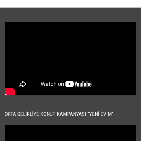
ORTA GELIRLIYE KONUT KAMPANYASI “YENI EVIM”