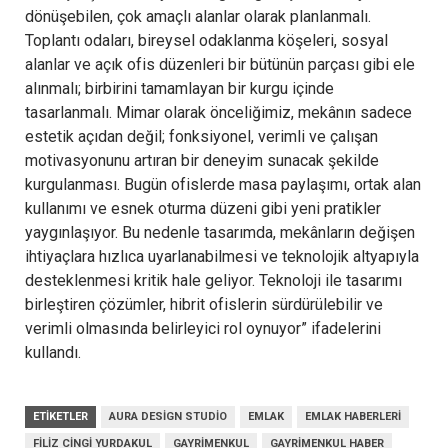
dönüşebilen, çok amaçlı alanlar olarak planlanmalı.
Toplantı odaları, bireysel odaklanma köşeleri, sosyal
alanlar ve açık ofis düzenleri bir bütünün parçası gibi ele
alınmalı; birbirini tamamlayan bir kurgu içinde
tasarlanmalı. Mimar olarak önceliğimiz, mekânın sadece
estetik açıdan değil; fonksiyonel, verimli ve çalışan
motivasyonunu artıran bir deneyim sunacak şekilde
kurgulanması. Bugün ofislerde masa paylaşımı, ortak alan
kullanımı ve esnek oturma düzeni gibi yeni pratikler
yaygınlaşıyor. Bu nedenle tasarımda, mekânların değişen
ihtiyaçlara hızlıca uyarlanabilmesi ve teknolojik altyapıyla
desteklenmesi kritik hale geliyor. Teknoloji ile tasarımı
birleştiren çözümler, hibrit ofislerin sürdürülebilir ve
verimli olmasında belirleyici rol oynuyor” ifadelerini
kullandı.
ETIKETLER
AURA DESIGN STUDIO
EMLAK
EMLAK HABERLERI
FILIZ CINGI YURDAKUL
GAYRIMENKUL
GAYRIMENKUL HABER