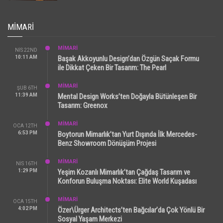
MIMARI
MİMARİ
NIS 22ND
10:11 AM
Başak Akkoyunlu Design’dan Özgün Saçak Formu
ile Dikkat Çeken Bir Tasarım: The Pearl
MİMARİ
ŞUB 6TH
11:39 AM
Mental Design Works’ten Doğayla Bütünleşen Bir
Tasarım: Greenox
MİMARİ
OCA 12TH
6:53 PM
Boytorun Mimarlık’tan Yurt Dışında İlk Mercedes-
Benz Showroom Dönüşüm Projesi
MİMARİ
NIS 16TH
1:29 PM
Yeşim Kozanlı Mimarlık’tan Çağdaş Tasarım ve
Konforun Buluşma Noktası: Elite World Kuşadası
MİMARİ
OCA 15TH
4:02 PM
Özer\Ürger Architects’ten Bağcılar’da Çok Yönlü Bir
Sosyal Yaşam Merkezi