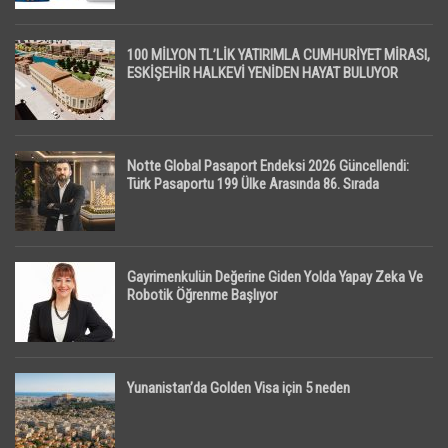
100 MİLYON TL’LİK YATIRIMLA CUMHURİYET MİRASI,
ESKİŞEHİR HALKEVİ YENİDEN HAYAT BULUYOR
Notte Global Pasaport Endeksi 2026 Güncellendi:
Türk Pasaportu 199 Ülke Arasında 86. Sırada
Gayrimenkulün Değerine Giden Yolda Yapay Zeka Ve
Robotik Öğrenme Başlıyor
Yunanistan’da Golden Visa için 5 neden