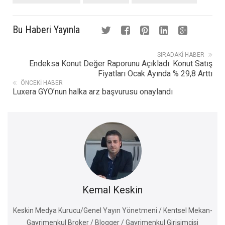
Bu Haberi Yayınla
SIRADAKI HABER
Endeksa Konut Değer Raporunu Açıkladı: Konut Satış
Fiyatları Ocak Ayında % 29,8 Arttı
ÖNCEKI HABER
Luxera GYO’nun halka arz başvurusu onaylandı
Kemal Keskin
Keskin Medya Kurucu/Genel Yayın Yönetmeni / Kentsel Mekan-
Gayrimenkul Broker / Blogger / Gayrimenkul Girişimcisi