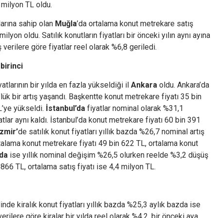
2 milyon TL oldu.
larına sahip olan
Muğla
’da ortalama konut metrekare satış
ilyon oldu. Satılık konutların fiyatları bir önceki yılın aynı ayına
erilere göre fiyatlar reel olarak %6,8 geriledi.
birinci
yatlarının bir yılda en fazla yükseldiği il
Ankara
oldu. Ankara’da
lük bir artış yaşandı. Başkentte konut metrekare fiyatı 35 bin
L’ye yükseldi.
İstanbul’da
fiyatlar nominal olarak %31,1
atlar aynı kaldı. İstanbul’da konut metrekare fiyatı 60 bin 391
İzmir’
de satılık konut fiyatları yıllık bazda %26,7 nominal artış
rtalama konut metrekare fiyatı 49 bin 622 TL, ortalama konut
da
ise yıllık nominal değişim %26,5 olurken reelde %3,2 düşüş
866 TL, ortalama satış fiyatı ise 4,4 milyon TL.
nde kiralık konut fiyatları yıllık bazda %25,3 aylık bazda ise
rilere göre kiralar bir yılda reel olarak %4,2, bir önceki aya