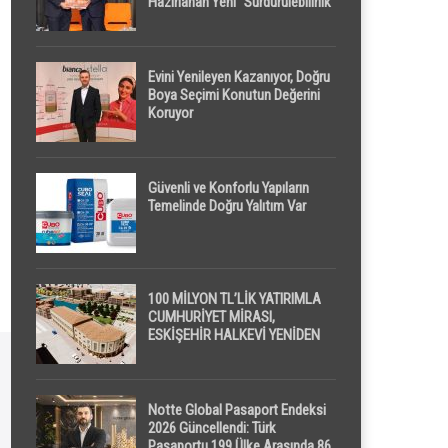
Hazırlanan Yeni “Sürdürülebilirlik”
Tanımı TDK Genel Türkçe
Sözlük’e Girdi
Evini Yenileyen Kazanıyor, Doğru
Boya Seçimi Konutun Değerini
Koruyor
Güvenli ve Konforlu Yapıların
Temelinde Doğru Yalıtım Var
100 MİLYON TL’LİK YATIRIMLA
CUMHURİYET MİRASI,
ESKİŞEHİR HALKEVİ YENİDEN
HAYAT BULUYOR
Notte Global Pasaport Endeksi
2026 Güncellendi: Türk
Pasaportu 199 Ülke Arasında 86.