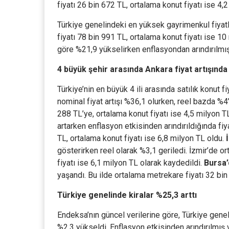
fiyatı 26 bin 672 TL, ortalama konut fiyatı ise 4,
Türkiye genelindeki en yüksek gayrimenkul fiyat
fiyatı 78 bin 991 TL, ortalama konut fiyatı ise 10 m
göre %21,9 yükselirken enflasyondan arındırılmış v
4 büyük şehir arasında Ankara fiyat artışında 
Türkiye’nin en büyük 4 ili arasında satılık konut fi
nominal fiyat artışı %36,1 olurken, reel bazda %4’
288 TL’ye, ortalama konut fiyatı ise 4,5 milyon T
artarken enflasyon etkisinden arındırıldığında fiy
TL, ortalama konut fiyatı ise 6,8 milyon TL oldu.
gösterirken reel olarak %3,1 geriledi. İzmir’de o
fiyatı ise 6,1 milyon TL olarak kaydedildi.
Bursa’
yaşandı. Bu ilde ortalama metrekare fiyatı 32 bin 
Türkiye genelinde kiralar %25,3 arttı
Endeksa’nın güncel verilerine göre, Türkiye geneli
%2,3 yükseldi. Enflasyon etkisinden arındırılmış ve