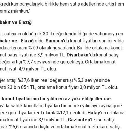
redi kampanyalarıyla birlikte hem satış adetlerinde artış hem
rmemiz mümkün.”
rbakır ve Elazığ
 satışının olduğu ilk 30 il değerlendirildiğinde yatırımcıya en
bakır ve Elazığ
oldu.
Samsun’
da konut fiyatları son bir yılda
nda artış oranı %7,9 olarak hesaplandı. Bu ilde ortalama konut
ut satış fiyatı ise 3,9 milyon TL.
Diyarbakır
’da konut satış
 değer artışı %7,7 seviyesinde gerçekleşti. Ortalama konut
nut fiyatı 4,9 milyon TL oldu.
ğer artışı %37,6 iken reel değer artışı %5,3 seviyesinde
atı 23 bin 854 TL, ortalama konut fiyatı 3,8 milyon TL oldu.
k konut fiyatlarının bir yılda en az yükseldiği iller ise
ay’da satılık konutların fiyatları bir önceki yılın aynı ayına göre
ere göre fiyatlar reel olarak %12,1 geriledi.
Hatay
’da ortalama
ama konut fiyatı ise 3,9 milyon TL.
Gaziantep
’te ise satış
olarak %6,6 oranında düştü ve ortalama konut metrekare satış