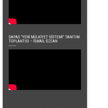
GAPAS “YENI MÜLKIYET SISTEMI” TANITIM
TOPLANTISI – İSMAIL ÖZCAN