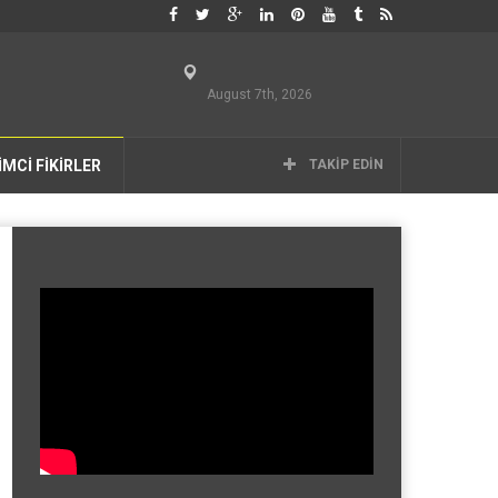
August 7th, 2026
İMCİ FİKİRLER
TAKIP EDIN