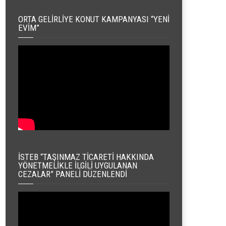
ORTA GELIRLIYE KONUT KAMPANYASI “YENI
EVIM”
İSTEB “TAŞINMAZ TICARETI HAKKINDA
YÖNETMELIKLE İLGILI UYGULANAN
CEZALAR” PANELI DÜZENLENDI