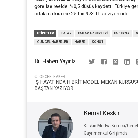
göre ise reelde %0,5 düşüş kaydetti. Türkiye gen
ortalama kira ise 25 bin 973 TL seviyesinde.
ETIKETLER
EMLAK
EMLAK HABERLERI
ENDEKSA
G
GÜNCEL HABERLER
HABER
KONUT
Bu Haberi Yayınla
ÖNCEKI HABER
İŞ HAYATINDA HİBRİT MODEL MEKÂN KURGU
BAŞTAN YAZIYOR
Kemal Keskin
Keskin Medya Kurucu/Genel 
Gayrimenkul Girişimcisi