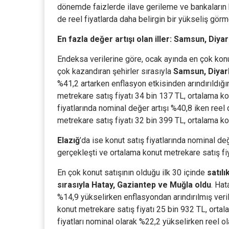
dönemde faizlerde ilave gerileme ve bankaların k
de reel fiyatlarda daha belirgin bir yükseliş gö
En fazla değer artışı olan iller: Samsun, Diya
Endeksa verilerine göre, ocak ayında en çok konut
çok kazandıran şehirler sırasıyla
Samsun, Diyar
%41,2 artarken enflasyon etkisinden arındırıldığı
metrekare satış fiyatı 34 bin 137 TL, ortalama kon
fiyatlarında nominal değer artışı %40,8 iken reel
metrekare satış fiyatı 32 bin 399 TL, ortalama ko
Elazığ
’da ise konut satış fiyatlarında nominal de
gerçekleşti ve ortalama konut metrekare satış fiy
En çok konut satışının olduğu ilk 30 içinde
satılı
sırasıyla Hatay, Gaziantep ve Muğla oldu
. Hat
%14,9 yükselirken enflasyondan arındırılmış veril
konut metrekare satış fiyatı 25 bin 932 TL, ortal
fiyatları nominal olarak %22,2 yükselirken reel 