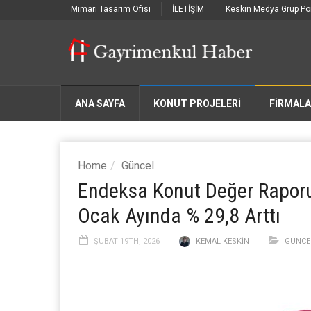
Mimari Tasarım Ofisi
İLETİŞİM
Keskin Medya Grup Por
ANA SAYFA
KONUT PROJELERİ
FIRMAL
Home
Güncel
Endeksa Konut Değer Raporun
Ocak Ayında % 29,8 Arttı
ŞUBAT 19TH, 2026
KEMAL KESKIN
GÜNCE