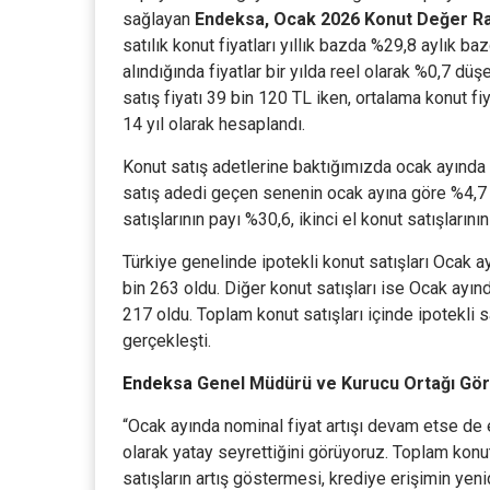
sağlayan
Endeksa, Ocak 2026 Konut Değer R
satılık konut fiyatları yıllık bazda %29,8 aylık b
alındığında fiyatlar bir yılda reel olarak %0,7 dü
satış fiyatı 39 bin 120 TL iken, ortalama konut fi
14 yıl olarak hesaplandı.
Konut satış adetlerine baktığımızda ocak ayında 
satış adedi geçen senenin ocak ayına göre %4,7 o
satışlarının payı %30,6, ikinci el konut satışlarını
Türkiye genelinde ipotekli konut satışları Ocak a
bin 263 oldu. Diğer konut satışları ise Ocak ayın
217 oldu. Toplam konut satışları içinde ipotekli s
gerçekleşti.
Endeksa
Genel Müdürü ve Kurucu Ortağı Gö
“Ocak ayında nominal fiyat artışı devam etse de e
olarak yatay seyrettiğini görüyoruz. Toplam kon
satışların artış göstermesi, krediye erişimin ye