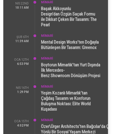
MİMARİ
NIS 22ND
10:11 AM
Başak Akkoyunlu
Design’dan Özgün Saçak Formu
ile Dikkat Çeken Bir Tasarım: The
Pearl
MİMARİ
ŞUB 6TH
11:39 AM
Mental Design Works’ten Doğayla
Bütünleşen Bir Tasarım: Greenox
MİMARİ
OCA 12TH
6:53 PM
Boytorun Mimarlık’tan Yurt Dışında
İlk Mercedes-
Benz Showroom Dönüşüm Projesi
MİMARİ
NIS 16TH
1:29 PM
Yeşim Kozanlı Mimarlık’tan
Çağdaş Tasarım ve Konforun
Buluşma Noktası: Elite World
Kuşadası
MİMARİ
OCA 15TH
4:02 PM
Özer\Ürger Architects’ten Bağcılar’da Çok
Yönlü Bir Sosyal Yaşam Merkezi