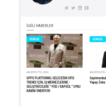
İLGILI HABERLER
GÜNCEL
GÜNCEL
AĞUSTOS 7TH, 2026
AĞUSTOS 4TH,
GPPS PLATFORMU; GELECEĞİN OFİS
Gayrimenkul
TRENDİ İÇİN, İŞ MERKEZLERİNE -
Yapay Zeka 
GELİŞTİRİCİLERE " POD / KAPSÜL " UYKU
KABİNİ ÖNERİYOR