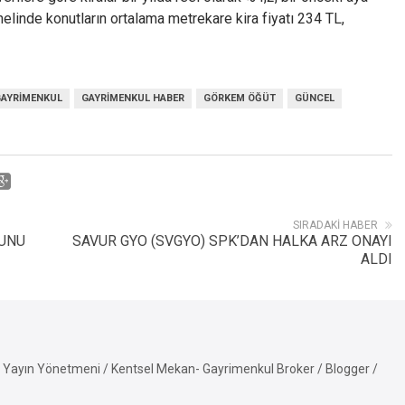
elinde konutların ortalama metrekare kira fiyatı 234 TL,
AYRIMENKUL
GAYRIMENKUL HABER
GÖRKEM ÖĞÜT
GÜNCEL
SIRADAKI HABER
SUNU
SAVUR GYO (SVGYO) SPK’DAN HALKA ARZ ONAYI
ALDI
Yayın Yönetmeni / Kentsel Mekan- Gayrimenkul Broker / Blogger /