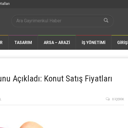
talları
AR
TASARIM
ARSA – ARAZİ
İŞ YÖNETİMİ
GİRİŞ
u Açıkladı: Konut Satış Fiyatları
L
0 İÇERIK