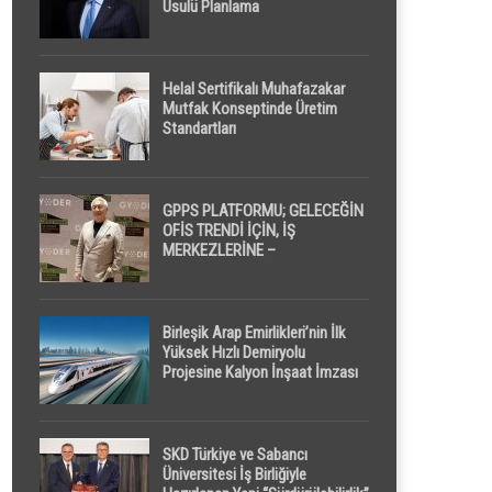
Usulü Planlama
Helal Sertifikalı Muhafazakar
Mutfak Konseptinde Üretim
Standartları
GPPS PLATFORMU; GELECEĞİN
OFİS TRENDİ İÇİN, İŞ
MERKEZLERİNE –
GELİŞTİRİCİLERE ” POD /
KAPSÜL ” UYKU KABİNİ
ÖNERİYOR
Birleşik Arap Emirlikleri’nin İlk
Yüksek Hızlı Demiryolu
Projesine Kalyon İnşaat İmzası
SKD Türkiye ve Sabancı
Üniversitesi İş Birliğiyle