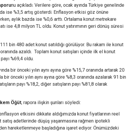
aporu
nu açıkladı. Verilere göre, ocak ayında Türkiye genelinde
azda ise %3,5 artış gösterdi. Enflasyon etkisi göz önüne
şerken, aylık bazda ise %0,6 arttı. Ortalama konut metrekare
yatı ise 4,8 milyon TL oldu. Konut yatırımının geri dönüş süresi
111 bin 480 adet konut satıldığı görülüyor. Bu rakam ile konut
ranında azaldı. Toplam konut satışları içinde ilk el konut
n payı %69,4 oldu.
yında bir önceki yılın aynı ayına göre %15,7 oranında artarak 20
da bir önceki yılın aynı ayına göre %8,3 oranında azalarak 91 bin
atışların payı %18,2, diğer satışların payı %81,8 olarak
rkem Öğüt
, rapora ilişkin şunları söyledi:
nflasyon etkisini dikkate aldığımızda konut fiyatlarının reel
ut satış adetlerinde düşüş yaşanmasına rağmen ipotekli
niden hareketlenmeye başladığına işaret ediyor. Önümüzdeki